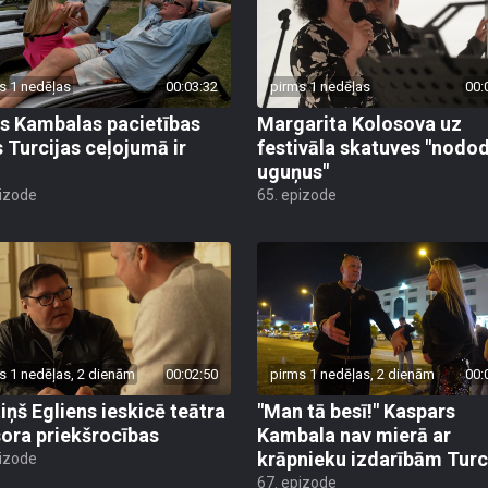
s 1 nedēļas
00:03:32
pirms 1 nedēļas
00:
s Kambalas pacietības
Margarita Kolosova uz
 Turcijas ceļojumā ir
festivāla skatuves "nodo
uguņus"
pizode
65. epizode
s 1 nedēļas, 2 dienām
00:02:50
pirms 1 nedēļas, 2 dienām
00:
iņš Egliens ieskicē teātra
"Man tā besī!" Kaspars
sora priekšrocības
Kambala nav mierā ar
krāpnieku izdarībām Turc
pizode
67. epizode