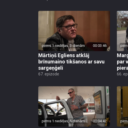
pirms 1 nedēļas, 3 dienām
00:03:46
pirm
Mārtiņš Egliens atklāj
Marg
brīnumaino tikšanos ar savu
par v
sargeņģeli
pier
67. epizode
66. e
pirms 1 nedēļas, 5 dienām
00:04:42
pirm