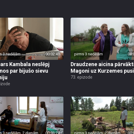
s 3 nedēļām
00:02:41
pirms 3 nedēļām
00:
ars Kambala neslēpj
Draudzene aicina pārvākt
anos par bijušo sievu
Magoni uz Kurzemes pusi
niju
73. epizode
pizode
s 3 nedēļām, 2 dienām
00:03:24
pirms 3 nedēļām, 2 dienām
00: