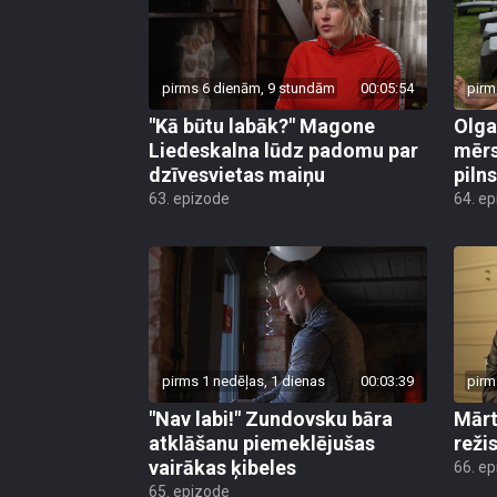
pirms 6 dienām, 9 stundām
00:05:54
pirm
"Kā būtu labāk?" Magone
Olga
Liedeskalna lūdz padomu par
mērs
dzīvesvietas maiņu
pilns
63. epizode
64. e
pirms 1 nedēļas, 1 dienas
00:03:39
pirm
"Nav labi!" Zundovsku bāra
Mārt
atklāšanu piemeklējušas
reži
vairākas ķibeles
66. e
65. epizode