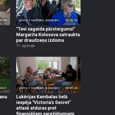
03:50
pirms 2 nedēļām, 4 dienām
00:03:00
"Tevi sagaida pārsteigums!"
Margarita Kolosova satraukta
par draudzeņu izdomu
71. epizode
04:07
pirms 2 nedēļām, 6 dienām
00:05:44
vanu
Lukērijas Kambalas lielā
iespēja "Victoria's Secret"
atlasē atduras pret
finansiāliem sarežģījumiem