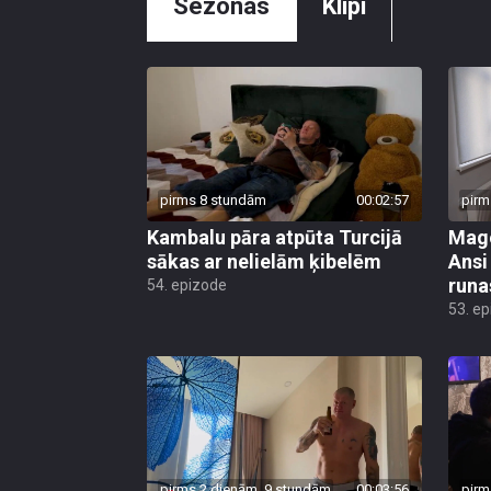
Sezonas
Klipi
pirms 8 stundām
00:02:57
pirm
Kambalu pāra atpūta Turcijā
Mago
sākas ar nelielām ķibelēm
Ansi
runa
54. epizode
53. e
pirms 2 dienām, 9 stundām
00:03:56
pirm