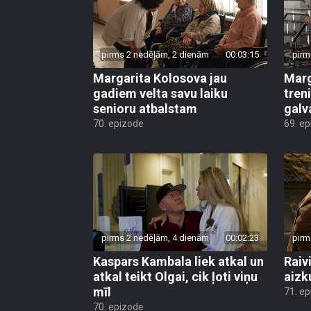
pirms 2 nedēļām, 2 dienām
00:03:15
pirm
Margarita Kolosova jau
Marg
gadiem velta savu laiku
tren
senioru atbalstam
galv
70. epizode
69. e
pirms 2 nedēļām, 4 dienām
00:02:23
pirm
Kaspars Kambala liek atkal un
Raivi
atkal teikt Olgai, cik ļoti viņu
aizk
mīl
71. e
70. epizode