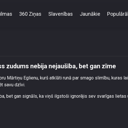
ilmas
360 Ziņas
Slavenības
Jaunākie
Populārā
liens uzskata, ka balss zudums nebija nejaušība, b
lss zudums nebija nejaušība, bet gan zīme
soru Mārtiņu Eglienu, kurš atklāti runā par smago slimību, kuras la
ēt savu dzīvi.
ba, bet gan signāls, ka viņš ilgstoši ignorējis sev svarīgas lietas