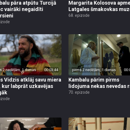
alu pāra atpūtu Turcijā
Margarita Kolosova apme
uc vairāki negaidīti
Latgales šmakovkas muz
rsieni
68. epizode
pizode
s 2 nedēļām, 1 dienas
00:03:44
pirms 2 nedēļām, 1 dienas
00:
is Vidzis atklāj savu miera
Kambalu pārim pirms
, kur labprāt uzkavējas
lidojuma nekas nevedas ra
lgāk
70. epizode
pizode