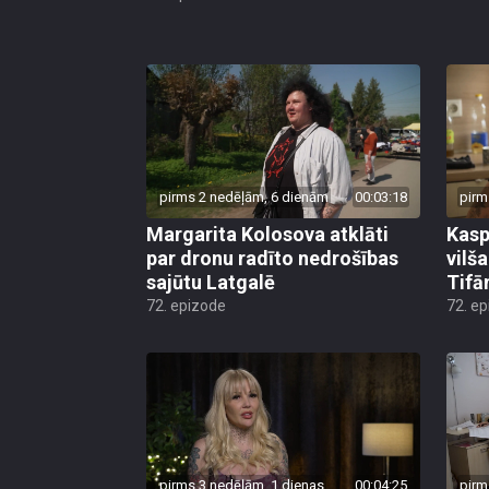
pirms 2 nedēļām, 6 dienām
00:03:18
pirm
Margarita Kolosova atklāti
Kasp
par dronu radīto nedrošības
vilš
sajūtu Latgalē
Tifā
72. epizode
72. e
pirms 3 nedēļām, 1 dienas
00:04:25
pirm