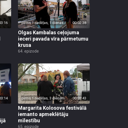
03:16
pirms 1 nedēļas, 1 dienas
00:02:38
Olgas Kambalas ceļojuma
d
ieceri pavada vīra pārmetumu
krusa
64. epizode
03:14
pirms 1 nedēļas, 3 dienām
00:03:43
Margarita Kolosova festivālā
iemanto apmeklētāju
ijā
mīlestību
65. epizode