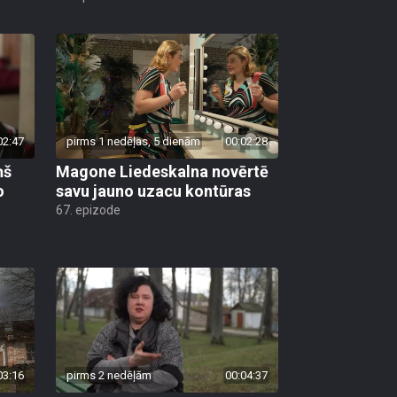
02:47
pirms 1 nedēļas, 5 dienām
00:02:28
ņš
Magone Liedeskalna novērtē
o
savu jauno uzacu kontūras
67. epizode
03:16
pirms 2 nedēļām
00:04:37