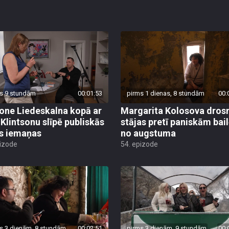
s 9 stundām
00:01:53
pirms 1 dienas, 8 stundām
00:
ne Liedeskalna kopā ar
Margarita Kolosova dros
 Klintsonu slīpē publiskās
stājas pretī paniskām bai
s iemaņas
no augstuma
pizode
54. epizode
s 3 dienām, 8 stundām
00:02:51
pirms 3 dienām, 9 stundām
00: