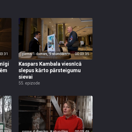
03:31
pirms 1 dienas, 9 stundām
00:03:35
mīgi
Kaspars Kambala viesnīcā
lēm
slepus kārto pārsteigumu
sievai
55. epizode
02:53
pirms 4 dienām, 8 stundām
00:03:49