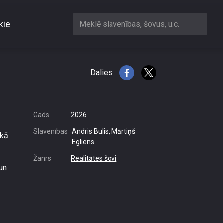
kie
Meklē slavenības, šovus, u.c.
et gan zīme
Dalies
Gads
2026
Slavenības
Andris Bulis, Mārtiņš
ikā
Egliens
Žanrs
Realitātes šovi
 un