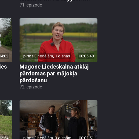
71. epizode
04:02
pirms 3 nedēļām, 1 dienas
00:05:48
ies
Magone Liedeskalna atklāj
pārdomas par mājokļa
pārdošanu
72. epizode
02:54
pirms 3 nedēļām, 3 dienām
00:02:51