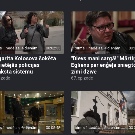
s 1 nedēļas, 4 dienām
00:02:55
pirms 1 nedēļas, 4 dienām
00:
arita Kolosova šokēta
"Dievs mani sargā!" Mārti
ietējās policijas
Egliens par enģeļa sniegt
aksta sistēmu
zīmi dzīvē
pizode
67. epizode
s 1 nedēļas, 6 dienām
00:05:48
pirms 1 nedēļas, 6 dienām
00: