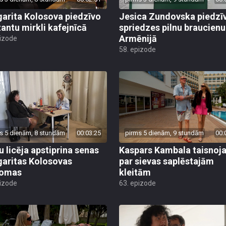
arita Kolosova piedzīvo
Jesica Zundovska piedzī
antu mirkli kafejnīcā
spriedzes pilnu braucienu
Armēnijā
pizode
58. epizode
s 5 dienām, 8 stundām
00:03:25
pirms 5 dienām, 9 stundām
00:
u licēja apstiprina senas
Kaspars Kambala taisnoj
aritas Kolosovas
par sievas saplēstajām
domas
kleitām
pizode
63. epizode