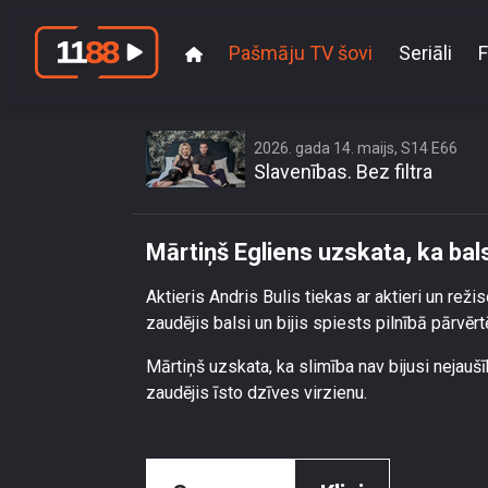
Pašmāju TV šovi
Seriāli
F
Mārtiņš Eg
2026. gada 14. maijs, S14 E66
Slavenības. Bez filtra
Mārtiņš Egliens uzskata, ka ba
Aktieris Andris Bulis tiekas ar aktieri un reži
zaudējis balsi un bijis spiests pilnībā pārvērt
Mārtiņš uzskata, ka slimība nav bijusi nejaušī
zaudējis īsto dzīves virzienu.