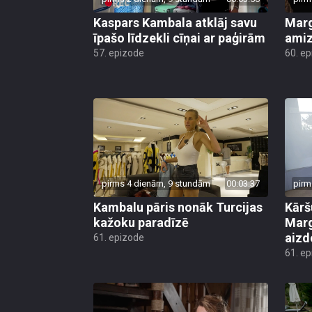
Kaspars Kambala atklāj savu
Marg
īpašo līdzekli cīņai ar paģirām
amiz
57. epizode
60. e
pirms 4 dienām, 9 stundām
00:03:37
pirm
Kambalu pāris nonāk Turcijas
Kārš
kažoku paradīzē
Marg
aiz
61. epizode
61. e