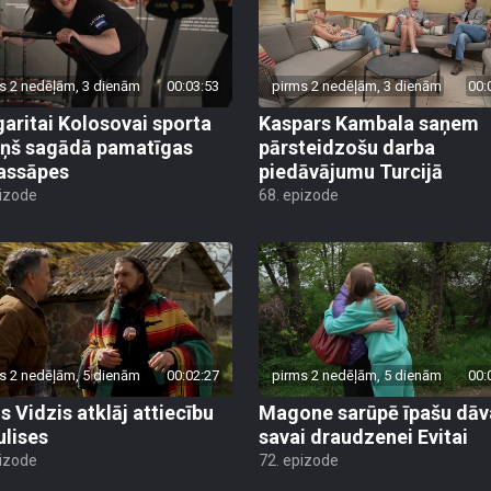
s 2 nedēļām, 3 dienām
00:03:53
pirms 2 nedēļām, 3 dienām
00:
aritai Kolosovai sporta
Kaspars Kambala saņem
iņš sagādā pamatīgas
pārsteidzošu darba
assāpes
piedāvājumu Turcijā
pizode
68. epizode
s 2 nedēļām, 5 dienām
00:02:27
pirms 2 nedēļām, 5 dienām
00:
s Vidzis atklāj attiecību
Magone sarūpē īpašu dā
ulises
savai draudzenei Evitai
pizode
72. epizode