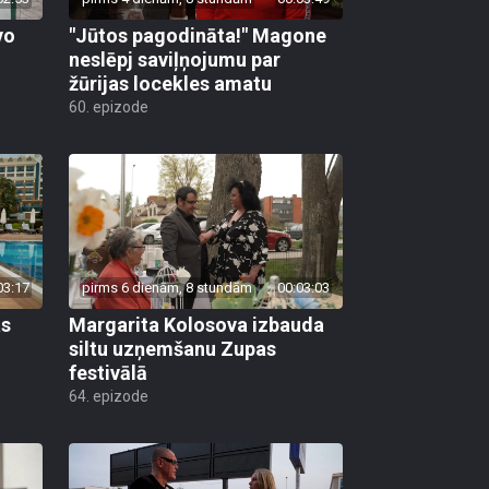
vo
"Jūtos pagodināta!" Magone
neslēpj saviļņojumu par
žūrijas locekles amatu
60. epizode
03:17
pirms 6 dienām, 8 stundām
00:03:03
as
Margarita Kolosova izbauda
siltu uzņemšanu Zupas
festivālā
64. epizode