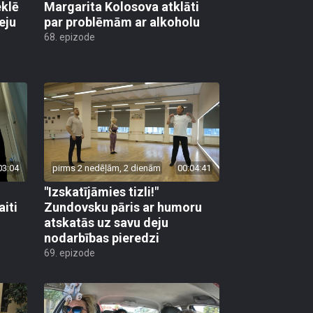
klē
Margarita Kolosova atklāti
eju
par problēmām ar alkoholu
68. epizode
03:04
pirms 2 nedēļām, 2 dienām
00:04:41
"Izskatījāmies tizli!"
iti
Zundovsku pāris ar humoru
atskatās uz savu deju
nodarbības pieredzi
69. epizode