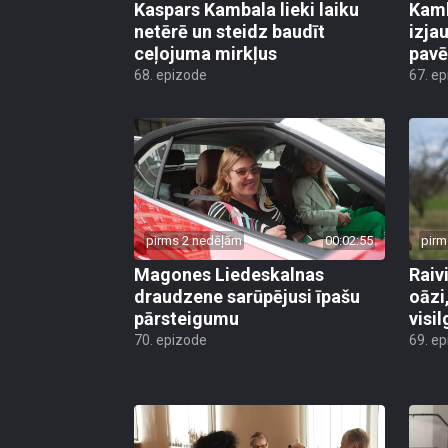
Kaspars Kambala lieki laiku
Kamb
netērē un steidz baudīt
izja
ceļojuma mirkļus
pavē
68. epizode
67. e
pirms 2 nedēļām
00:02:55
pirm
Magones Liedeskalnas
Raiv
draudzene sarūpējusi īpašu
oāzi
pārsteigumu
visi
70. epizode
69. e