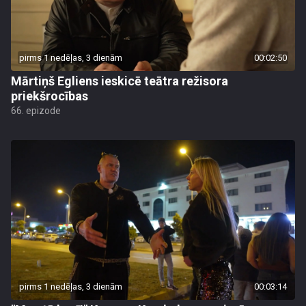
pirms 1 nedēļas, 3 dienām
00:02:50
Mārtiņš Egliens ieskicē teātra režisora
priekšrocības
66. epizode
pirms 1 nedēļas, 3 dienām
00:03:14