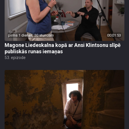
pirms 1 dienas, 20 stundām
00:01:53
Magone Liedeskalna kopā ar Ansi Klintsonu slīpē
publiskās runas iemaņas
53. epizode