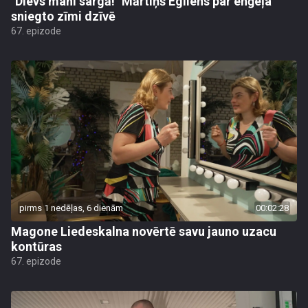
"Dievs mani sargā!" Mārtiņš Egliens par enģeļa
sniegto zīmi dzīvē
67. epizode
pirms 1 nedēļas, 6 dienām
00:02:28
Magone Liedeskalna novērtē savu jauno uzacu
kontūras
67. epizode