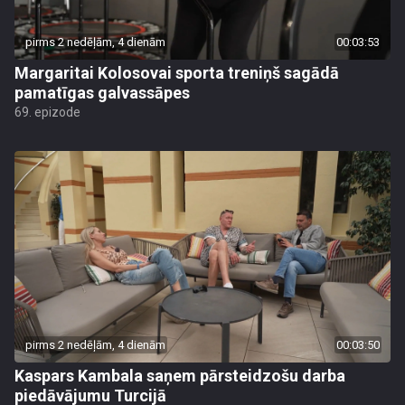
pirms 2 nedēļām, 4 dienām
00:03:53
Margaritai Kolosovai sporta treniņš sagādā
pamatīgas galvassāpes
69. epizode
pirms 2 nedēļām, 4 dienām
00:03:50
Kaspars Kambala saņem pārsteidzošu darba
piedāvājumu Turcijā