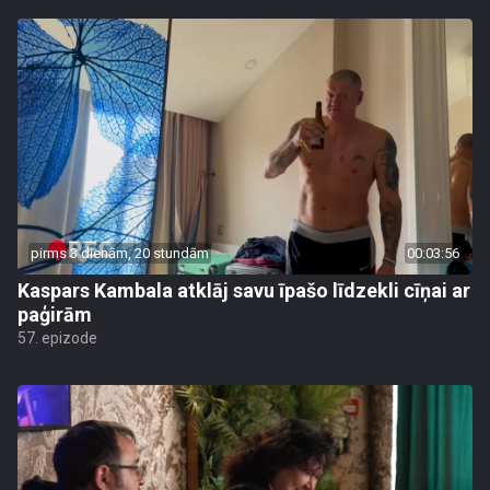
pirms 3 dienām, 20 stundām
00:03:56
Kaspars Kambala atklāj savu īpašo līdzekli cīņai ar
paģirām
57. epizode