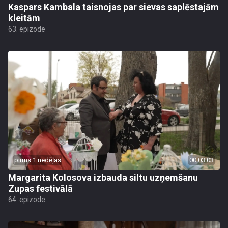
Kaspars Kambala taisnojas par sievas saplēstajām
kleitām
63. epizode
pirms 1 nedēļas
00:03:03
Margarita Kolosova izbauda siltu uzņemšanu
Zupas festivālā
64. epizode