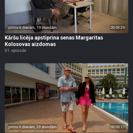
pirms 6 dienām, 19 stundām
00:03:25
Kāršu licēja apstiprina senas Margaritas
Kolosovas aizdomas
61. epizode
pirms 6 dienām, 20 stundām
00:03:17