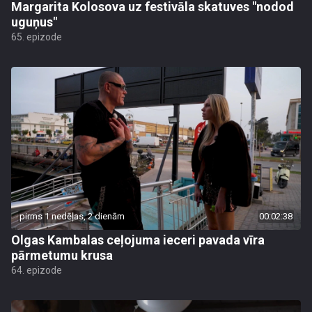
Margarita Kolosova uz festivāla skatuves "nodod
uguņus"
65. epizode
pirms 1 nedēļas, 2 dienām
00:02:38
Olgas Kambalas ceļojuma ieceri pavada vīra
pārmetumu krusa
64. epizode