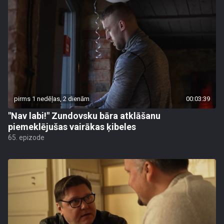
pirms 1 nedēļas, 2 dienām
00:03:39
"Nav labi!" Zundovsku bāra atklāšanu
piemeklējušas vairākas ķibeles
65. epizode