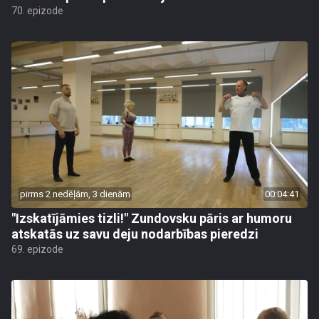
70. epizode
pirms 2 nedēļām, 3 dienām
00:04:41
"Izskatījāmies tizli!" Zundovsku pāris ar humoru
atskatās uz savu deju nodarbības pieredzi
69. epizode