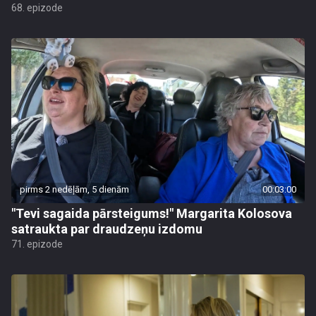
68. epizode
pirms 2 nedēļām, 5 dienām
00:03:00
"Tevi sagaida pārsteigums!" Margarita Kolosova
satraukta par draudzeņu izdomu
71. epizode