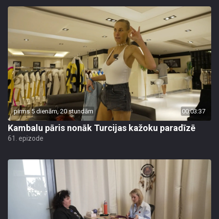
pirms 5 dienām, 20 stundām
00:03:37
Kambalu pāris nonāk Turcijas kažoku paradīzē
61. epizode