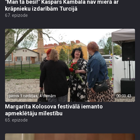
"Man tā besī!" Kaspars Kambala nav mierā ar
krāpnieku izdarībām Turcijā
67. epizode
pirms 1 nedēļas, 4 dienām
00:03:43
Margarita Kolosova festivālā iemanto
apmeklētāju mīlestību
65. epizode