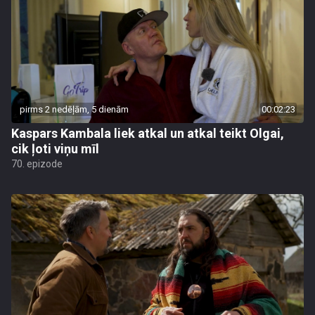
pirms 2 nedēļām, 5 dienām
00:02:23
Kaspars Kambala liek atkal un atkal teikt Olgai,
cik ļoti viņu mīl
70. epizode