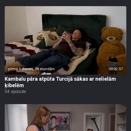
pirms 1 dienas, 19 stundām
00:02:57
Kambalu pāra atpūta Turcijā sākas ar nelielām
ķibelēm
54. epizode