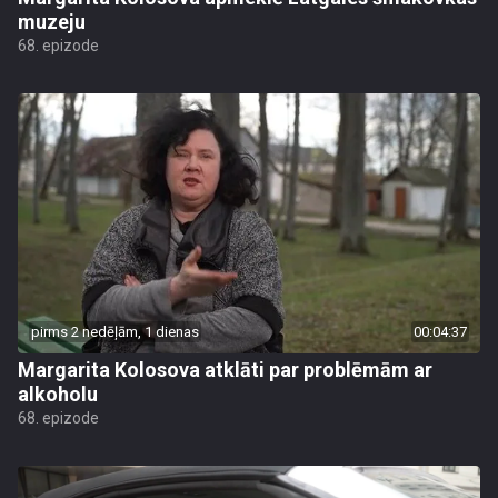
muzeju
68. epizode
pirms 2 nedēļām, 1 dienas
00:04:37
Margarita Kolosova atklāti par problēmām ar
alkoholu
68. epizode