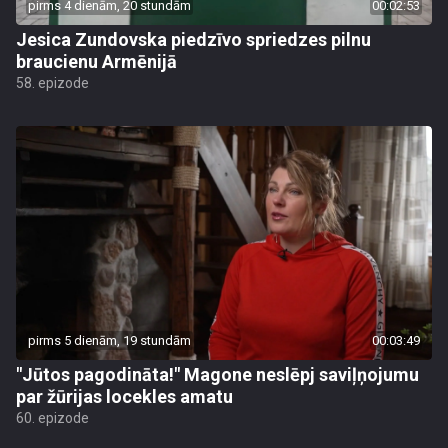
pirms 4 dienām, 20 stundām
00:02:53
Jesica Zundovska piedzīvo spriedzes pilnu
braucienu Armēnijā
58. epizode
pirms 5 dienām, 19 stundām
00:03:49
"Jūtos pagodināta!" Magone neslēpj saviļņojumu
par žūrijas locekles amatu
60. epizode