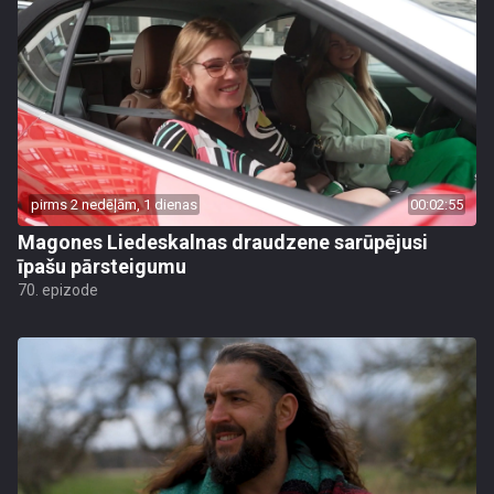
pirms 2 nedēļām, 1 dienas
00:02:55
Magones Liedeskalnas draudzene sarūpējusi
īpašu pārsteigumu
70. epizode