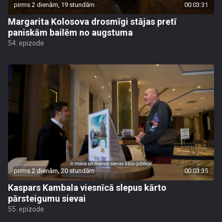
pirms 2 dienām, 19 stundām
00:03:31
Margarita Kolosova drosmīgi stājas pretī
paniskām bailēm no augstuma
54. epizode
pirms 2 dienām, 20 stundām
00:03:35
Kaspars Kambala viesnīcā slepus kārto
pārsteigumu sievai
55. epizode