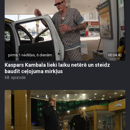
pirms 1 nedēļas, 6 dienām
00:04:42
Kaspars Kambala lieki laiku netērē un steidz
baudīt ceļojuma mirkļus
68. epizode