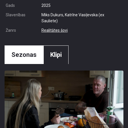
Gads
2025
Slavenības
Miks Dukurs, Katrīne Vasiļevska (ex
Sauliete)
Žanrs
Realitātes šovi
Sezonas
Klipi