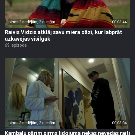
pirms 2 nedēļām, 2 dienām
00:03:44
Raivis Vidzis atklāj savu miera oāzi, kur labprāt
uzkavējas visilgāk
69. epizode
pirms 2 nedēļām, 2 dienām
00:03:04
Kambalu pārim pirms lidojuma nekas nevedas raiti