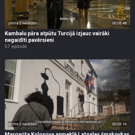
pirms 2 nedēļām
00:05:48
Kambalu pāra atpūtu Turcijā izjauc vairāki
negaidīti pavērsieni
67. epizode
pirms 2 nedēļām
00:03:16
Margarita Kolosova apmeklē Latgales šmakovkas