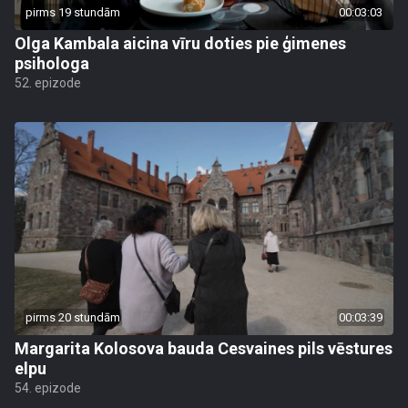
pirms 19 stundām
00:03:03
Olga Kambala aicina vīru doties pie ģimenes
psihologa
52. epizode
pirms 20 stundām
00:03:39
Margarita Kolosova bauda Cesvaines pils vēstures
elpu
54. epizode