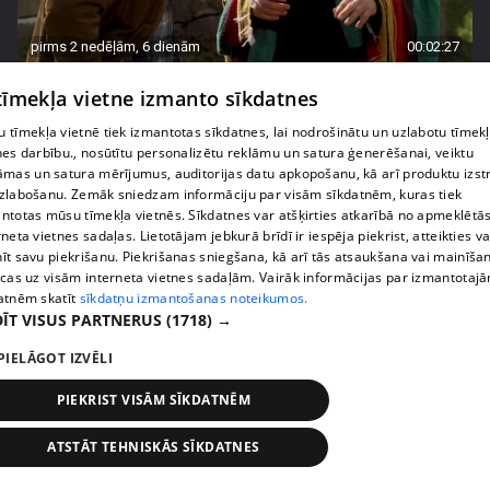
pirms 2 nedēļām, 6 dienām
00:02:27
Raivis Vidzis atklāj attiecību aizkulises
 tīmekļa vietne izmanto sīkdatnes
71. epizode
 tīmekļa vietnē tiek izmantotas sīkdatnes, lai nodrošinātu un uzlabotu tīmek
nes darbību., nosūtītu personalizētu reklāmu un satura ģenerēšanai, veiktu
āmas un satura mērījumus, auditorijas datu apkopošanu, kā arī produktu izst
zlabošanu. Zemāk sniedzam informāciju par visām sīkdatnēm, kuras tiek
ntotas mūsu tīmekļa vietnēs. Sīkdatnes var atšķirties atkarībā no apmeklētā
rneta vietnes sadaļas. Lietotājam jebkurā brīdī ir iespēja piekrist, atteikties va
īt savu piekrišanu. Piekrišanas sniegšana, kā arī tās atsaukšana vai mainīša
ecas uz visām interneta vietnes sadaļām. Vairāk informācijas par izmantotaj
atnēm skatīt
sīkdatņu izmantošanas noteikumos.
ĪT VISUS PARTNERUS
(1718) →
PIELĀGOT IZVĒLI
pirms 2 nedēļām, 6 dienām
00:04:07
PIEKRIST VISĀM SĪKDATNĒM
Magone sarūpē īpašu dāvanu savai draudzenei
ATSTĀT TEHNISKĀS SĪKDATNES
Evitai
72. epizode