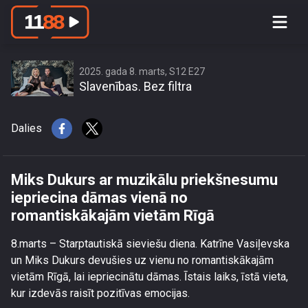
Miks Dukurs ar muzikālu
priekšnesumu iepriecina dāmas vienā
no romantiskākajām vietām Rīgā
2025. gada 8. marts, S12 E27
Slavenības. Bez filtra
Dalies
Miks Dukurs ar muzikālu priekšnesumu
iepriecina dāmas vienā no
romantiskākajām vietām Rīgā
8.marts – Starptautiskā sieviešu diena. Katrīne Vasiļevska
un Miks Dukurs devušies uz vienu no romantiskākajām
vietām Rīgā, lai iepriecinātu dāmas. Īstais laiks, īstā vieta,
kur izdevās raisīt pozitīvas emocijas.