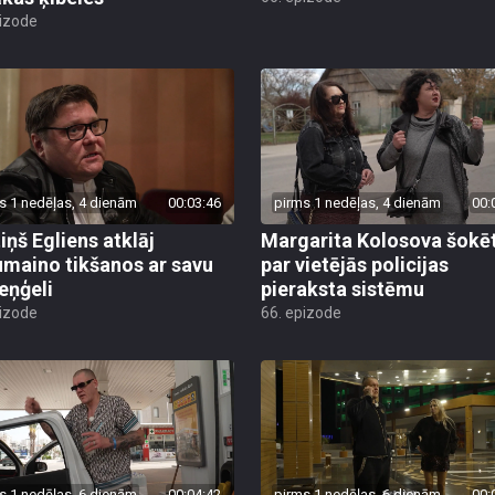
pizode
s 1 nedēļas, 4 dienām
00:03:46
pirms 1 nedēļas, 4 dienām
00:
iņš Egliens atklāj
Margarita Kolosova šokē
umaino tikšanos ar savu
par vietējās policijas
eņģeli
pieraksta sistēmu
pizode
66. epizode
s 1 nedēļas, 6 dienām
00:04:42
pirms 1 nedēļas, 6 dienām
00: