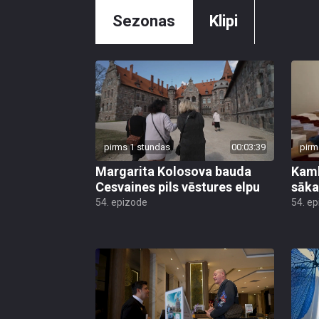
Sezonas
Klipi
pirms 1 stundas
00:03:39
pirm
Margarita Kolosova bauda
Kamb
Cesvaines pils vēstures elpu
sāka
54. epizode
54. e