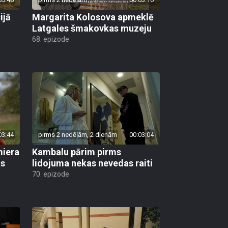
ijā
Margarita Kolosova apmeklē
Latgales šmakovkas muzeju
68. epizode
03:44
pirms 2 nedēļām, 2 dienām
00:03:04
miera
Kambalu pārim pirms
as
lidojuma nekas nevedas raiti
70. epizode