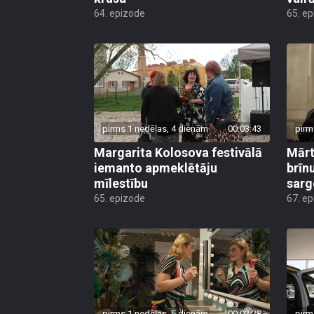
64. epizode
65. e
pirms 1 nedēļas, 4 dienām
00:03:43
pirm
Margarita Kolosova festivālā
Mārt
iemanto apmeklētāju
brīn
mīlestību
sarg
65. epizode
67. e
pirms 1 nedēļas, 5 dienām
00:02:28
pirm