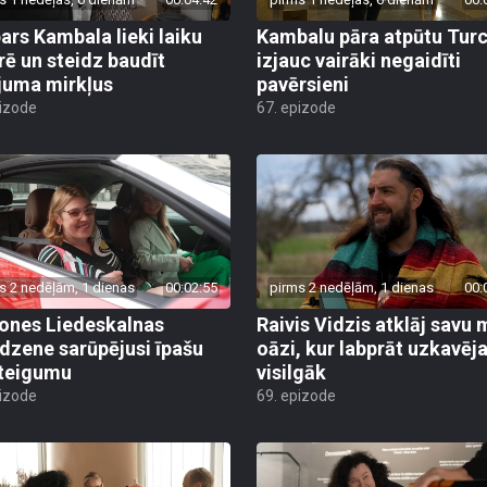
ars Kambala lieki laiku
Kambalu pāra atpūtu Turc
rē un steidz baudīt
izjauc vairāki negaidīti
juma mirkļus
pavērsieni
pizode
67. epizode
s 2 nedēļām, 1 dienas
00:02:55
pirms 2 nedēļām, 1 dienas
00:
nes Liedeskalnas
Raivis Vidzis atklāj savu 
dzene sarūpējusi īpašu
oāzi, kur labprāt uzkavēj
teigumu
visilgāk
pizode
69. epizode