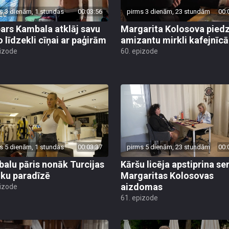
s 3 dienām, 1 stundas
00:03:56
pirms 3 dienām, 23 stundām
00:
ars Kambala atklāj savu
Margarita Kolosova pied
o līdzekli cīņai ar paģirām
amizantu mirkli kafejnīcā
pizode
60. epizode
s 5 dienām, 1 stundas
00:03:37
pirms 5 dienām, 23 stundām
00:
alu pāris nonāk Turcijas
Kāršu licēja apstiprina se
ku paradīzē
Margaritas Kolosovas
aizdomas
pizode
61. epizode