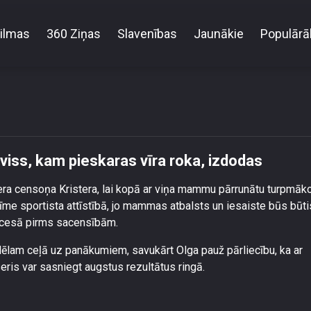
ilmas
360 Ziņas
Slavenības
Jaunākie
Populārā
ala ir pārliecināta, ka viss, kam pieskaras vīra rok
 viss, kam pieskaras vīra roka, izdodas
ra censoņa Kristera, lai kopā ar viņa mammu pārrunātu turpmāk
me sportista attīstībā, jo mammas atbalsts un iesaiste būs būt
rocesā pirms sacensībām.
dēlam ceļā uz panākumiem, savukārt Olga pauž pārliecību, ka ar
eris var sasniegt augstus rezultātus ringā.