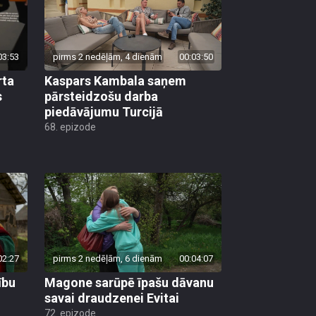
03:53
pirms 2 nedēļām, 4 dienām
00:03:50
rta
Kaspars Kambala saņem
s
pārsteidzošu darba
piedāvājumu Turcijā
68. epizode
02:27
pirms 2 nedēļām, 6 dienām
00:04:07
ību
Magone sarūpē īpašu dāvanu
savai draudzenei Evitai
72. epizode