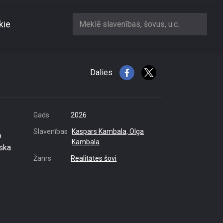
kie
Meklē slavenības, šovus, u.c.
a, izdodas
Dalies
Gads
2026
Slavenības
Kaspars Kambala,
Olga
o
Kambala
iska
Žanrs
Realitātes šovi