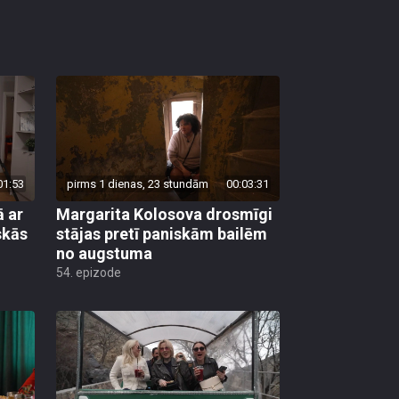
01:53
pirms 1 dienas, 23 stundām
00:03:31
 ar
Margarita Kolosova drosmīgi
skās
stājas pretī paniskām bailēm
no augstuma
54. epizode