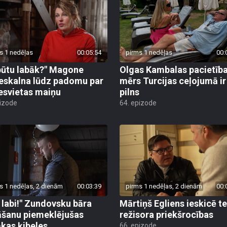
s 1 nedēļas
00:05:54
pirms 1 nedēļas
00:
būtu labāk?" Magone
Olgas Kambalas pacietīb
eskalna lūdz padomu par
mērs Turcijas ceļojumā ir
esvietas maiņu
pilns
pizode
64. epizode
s 1 nedēļas, 2 dienām
00:03:39
pirms 1 nedēļas, 2 dienām
00:
 labi!" Zundovsku bāra
Mārtiņš Egliens ieskicē t
āšanu piemeklējušas
režisora priekšrocības
ākas ķibeles
66. epizode