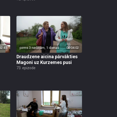
02:41
pirms 3 nedēļām, 1 dienas
00:04:02
Draudzene aicina pārvākties
Magoni uz Kurzemes pusi
73. epizode