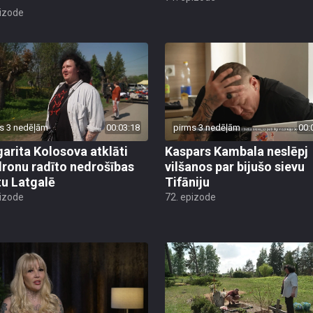
pizode
s 3 nedēļām
00:03:18
pirms 3 nedēļām
00:
arita Kolosova atklāti
Kaspars Kambala neslēpj
dronu radīto nedrošības
vilšanos par bijušo sievu
tu Latgalē
Tifāniju
pizode
72. epizode