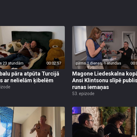
s 23 stundām
00:02:57
pirms 1 dienas, 1 stundas
00:
alu pāra atpūta Turcijā
Magone Liedeskalna kopā
s ar nelielām ķibelēm
Ansi Klintsonu slīpē publi
runas iemaņas
pizode
53. epizode