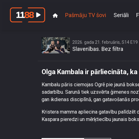
Pašmāju TV šovi
Seriāli
F
Olga Kamb
2026. gada 21. februāris, S14 E19
Slavenības. Bez filtra
Olga Kambala ir pārliecināta, ka
Kambalu pāris ciemojas Ogrē pie jaunā bokse
sadarbību. Sarunā tiek uzsvērta ģimenes nozī
gan ikdienas disciplīnā, gan gatavošanās p
Kristera mamma apliecina gatavību palīdzēt 
Kaspara pieredzi un mērķtiecību jaunais boks