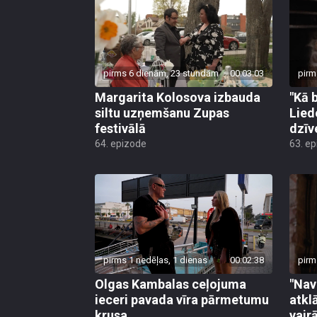
pirms 6 dienām, 23 stundām
00:03:03
pirm
Margarita Kolosova izbauda
"Kā 
siltu uzņemšanu Zupas
Lied
festivālā
dzīv
64. epizode
63. e
pirms 1 nedēļas, 1 dienas
00:02:38
pirm
Olgas Kambalas ceļojuma
"Nav
ieceri pavada vīra pārmetumu
atkl
krusa
vair