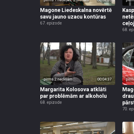
Magone Liedeskalna novērtē
Kasp
savu jauno uzacu kontūras
netē
ceļo
67. epizode
68. e
pirms 2 nedēļām
00:04:37
pirm
Margarita Kolosova atklāti
Mago
par problēmām ar alkoholu
drau
pārs
68. epizode
70. e