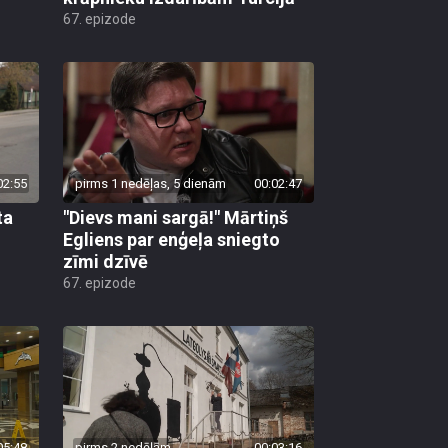
67. epizode
02:55
pirms 1 nedēļas, 5 dienām
00:02:47
ta
"Dievs mani sargā!" Mārtiņš
Egliens par enģeļa sniegto
zīmi dzīvē
67. epizode
05:48
pirms 2 nedēļām
00:03:16