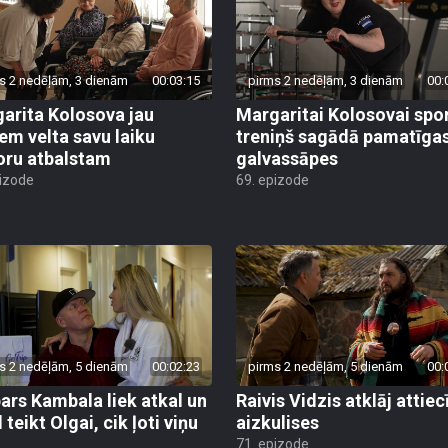
s 2 nedēļām, 3 dienām
00:03:15
pirms 2 nedēļām, 3 dienām
00:
arita Kolosova jau
Margaritai Kolosovai spo
em velta savu laiku
treniņš sagādā pamatīga
oru atbalstam
galvassāpes
pizode
69. epizode
s 2 nedēļām, 5 dienām
00:02:23
pirms 2 nedēļām, 5 dienām
00:
ars Kambala liek atkal un
Raivis Vidzis atklāj attiec
 teikt Olgai, cik ļoti viņu
aizkulises
71. epizode