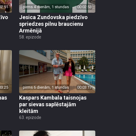
02:51
pirms 4 dienām, 1 stundas
00:02:53
zīvo
Jesica Zundovska piedzīvo
spriedzes pilnu braucienu
Armēnijā
58. epizode
03:25
pirms 6 dienām, 1 stundas
00:03:17
nas
Kaspars Kambala taisnojas
par sievas saplēstajām
kleitām
63. epizode