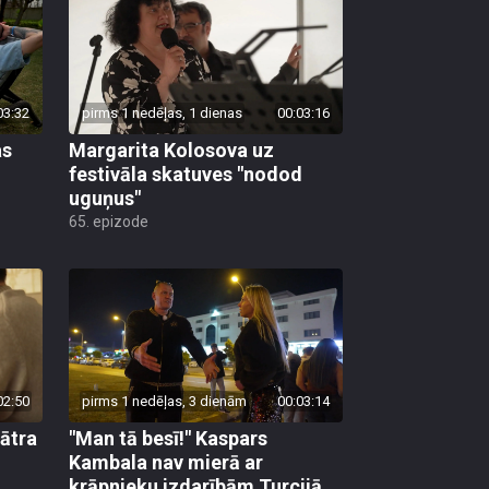
03:32
pirms 1 nedēļas, 1 dienas
00:03:16
as
Margarita Kolosova uz
festivāla skatuves "nodod
uguņus"
65. epizode
02:50
pirms 1 nedēļas, 3 dienām
00:03:14
eātra
"Man tā besī!" Kaspars
Kambala nav mierā ar
krāpnieku izdarībām Turcijā