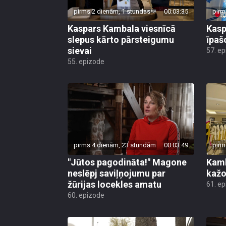
pirms 2 dienām, 1 stundas
00:03:35
pirm
Kaspars Kambala viesnīcā
Kasp
slepus kārto pārsteigumu
īpaš
sievai
57. e
55. epizode
pirms 4 dienām, 23 stundām
00:03:49
pirm
"Jūtos pagodināta!" Magone
Kamb
neslēpj saviļņojumu par
kažo
žūrijas locekles amatu
61. e
60. epizode