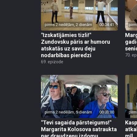
pirms 2 nedēļām, 2 dienām
00:04:41
pirm
"Izskatījāmies tizli!"
Marg
Zundovsku pāris ar humoru
gadi
atskatās uz savu deju
seni
nodarbības pieredzi
70. e
69. epizode
pirms 2 nedēļām, 5 dienām
00:03:00
pirm
"Tevi sagaida pārsteigums!"
Kasp
Margarita Kolosova satraukta
atkal
par draudzeņu izdomu
mīl