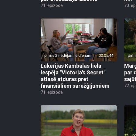
71. epizode
70. e
pirms 2 nedēļām, 6 dienām
00:05:44
pirm
Lukērijas Kambalas lielā
Marg
iespēja "Victoria's Secret"
par 
atlasē atduras pret
sajū
finansiāliem sarežģījumiem
72. e
71. epizode