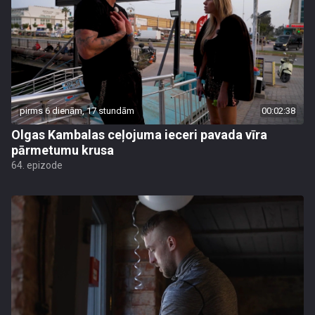
pirms 6 dienām, 17 stundām
00:02:38
Olgas Kambalas ceļojuma ieceri pavada vīra
pārmetumu krusa
64. epizode