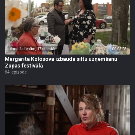
pirms 4 dienām, 17 stundām
00:03:03
Margarita Kolosova izbauda siltu uzņemšanu
Zupas festivālā
64. epizode