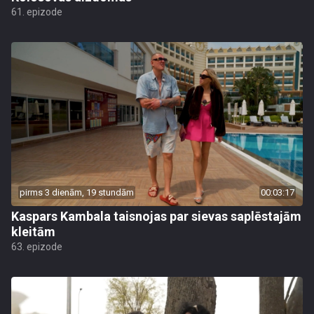
61. epizode
pirms 3 dienām, 19 stundām
00:03:17
Kaspars Kambala taisnojas par sievas saplēstajām
kleitām
63. epizode