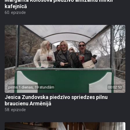
kafejnīcā
60. epizode
pirms 1 dienas, 19 stundām
00:02:53
Jesica Zundovska piedzīvo spriedzes pilnu
braucienu Armēnijā
58. epizode