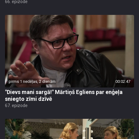
66. epizode
pirms 1 nedēļas, 2 dienām
00:02:47
"Dievs mani sargā!" Mārtiņš Egliens par enģeļa
sniegto zīmi dzīvē
67. epizode