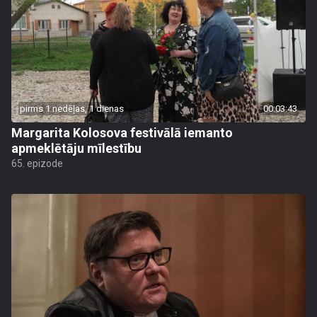
pirms 1 nedēļas, 1 dienas
00:03:43
Margarita Kolosova festivālā iemanto
apmeklētāju mīlestību
65. epizode