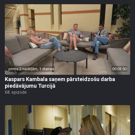
pirms 2 nedēļām, 1 dienas
00:03:50
Kaspars Kambala saņem pārsteidzošu darba
piedāvājumu Turcijā
68. epizode