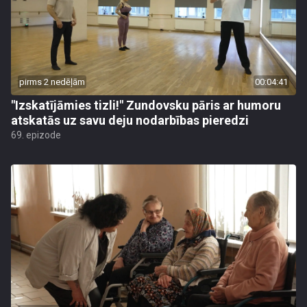
pirms 2 nedēļām
00:04:41
"Izskatījāmies tizli!" Zundovsku pāris ar humoru
atskatās uz savu deju nodarbības pieredzi
69. epizode