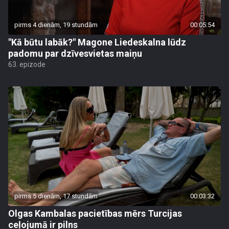
pirms 4 dienām, 19 stundām
00:05:54
"Kā būtu labāk?" Magone Liedeskalna lūdz
padomu par dzīvesvietas maiņu
63. epizode
pirms 5 dienām, 17 stundām
00:03:32
Olgas Kambalas pacietības mērs Turcijas
ceļojumā ir pilns