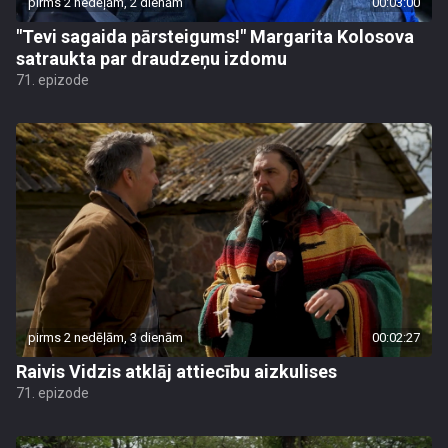
pirms 2 nedēļām, 2 dienām
00:03:00
"Tevi sagaida pārsteigums!" Margarita Kolosova
satraukta par draudzeņu izdomu
71. epizode
pirms 2 nedēļām, 3 dienām
00:02:27
Raivis Vidzis atklāj attiecību aizkulises
71. epizode