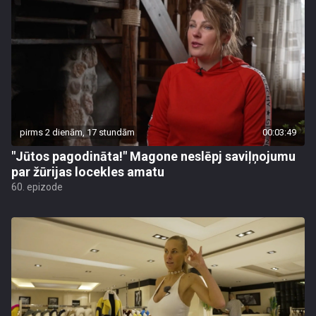
pirms 2 dienām, 17 stundām
00:03:49
"Jūtos pagodināta!" Magone neslēpj saviļņojumu
par žūrijas locekles amatu
60. epizode