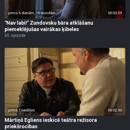
pirms 6 dienām, 19 stundām
00:03:39
"Nav labi!" Zundovsku bāra atklāšanu
piemeklējušas vairākas ķibeles
65. epizode
pirms 1 nedēļas
00:02:50
Mārtiņš Egliens ieskicē teātra režisora
priekšrocības