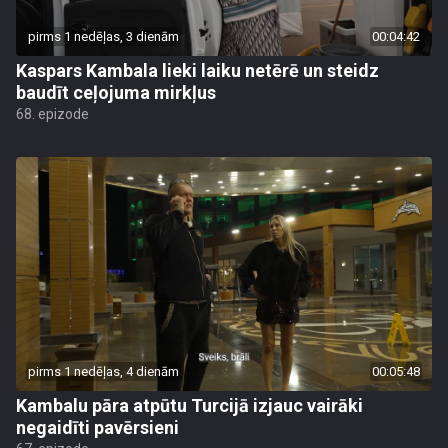
pirms 1 nedēļas, 3 dienām
00:04:42
Kaspars Kambala lieki laiku netērē un steidz
baudīt ceļojuma mirkļus
68. epizode
pirms 1 nedēļas, 4 dienām
00:05:48
Kambalu pāra atpūtu Turcijā izjauc vairāki
negaidīti pavērsieni