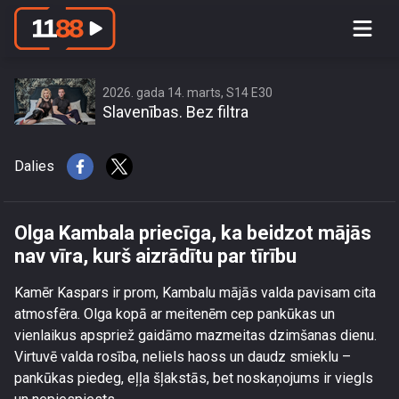
Olga Kambala priecīga, ka beidzot
mājās nav vīra, kurš aizrādītu par
tīrību
2026. gada 14. marts, S14 E30
Slavenības. Bez filtra
Dalies
Olga Kambala priecīga, ka beidzot mājās
nav vīra, kurš aizrādītu par tīrību
Kamēr Kaspars ir prom, Kambalu mājās valda pavisam cita
atmosfēra. Olga kopā ar meitenēm cep pankūkas un
vienlaikus apspriež gaidāmo mazmeitas dzimšanas dienu.
Virtuvē valda rosība, neliels haoss un daudz smieklu –
pankūkas piedeg, eļļa šļakstās, bet noskaņojums ir viegls