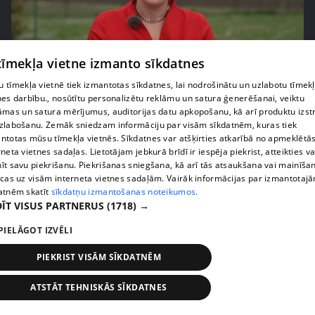
 tīmekļa vietne izmanto sīkdatnes
pirms 2 nedēļām, 6 dienām
00:05:48
 tīmekļa vietnē tiek izmantotas sīkdatnes, lai nodrošinātu un uzlabotu tīmek
nes darbību., nosūtītu personalizētu reklāmu un satura ģenerēšanai, veiktu
Magone Liedeskalna atklāj pārdomas par mājokļa
āmas un satura mērījumus, auditorijas datu apkopošanu, kā arī produktu izst
pārdošanu
zlabošanu. Zemāk sniedzam informāciju par visām sīkdatnēm, kuras tiek
72. epizode
ntotas mūsu tīmekļa vietnēs. Sīkdatnes var atšķirties atkarībā no apmeklētā
rneta vietnes sadaļas. Lietotājam jebkurā brīdī ir iespēja piekrist, atteikties va
īt savu piekrišanu. Piekrišanas sniegšana, kā arī tās atsaukšana vai mainīša
ecas uz visām interneta vietnes sadaļām. Vairāk informācijas par izmantotaj
atnēm skatīt
sīkdatņu izmantošanas noteikumos.
ĪT VISUS PARTNERUS
(1718) →
PIELĀGOT IZVĒLI
PIEKRIST VISĀM SĪKDATNĒM
ATSTĀT TEHNISKĀS SĪKDATNES
pirms 2 nedēļām, 6 dienām
00:04:25