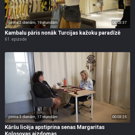
pirms 2 dienām, 19 stundām
00:03:37
Kambalu pāris nonāk Turcijas kažoku paradīzē
61. epizode
pirms 3 dienām, 17 stundām
00:03:25
Kāršu licēja apstiprina senas Margaritas
Kolosovas aizdomas