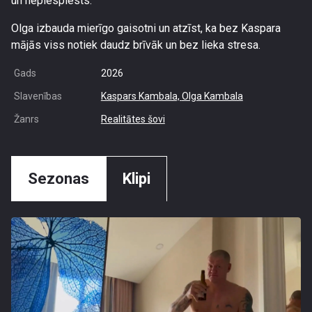
un nepiespiests.
Olga izbauda mierīgo gaisotni un atzīst, ka bez Kaspara
mājās viss notiek daudz brīvāk un bez lieka stresa.
Gads
2026
Slavenības
Kaspars Kambala,
Olga Kambala
Žanrs
Realitātes šovi
Sezonas
Klipi