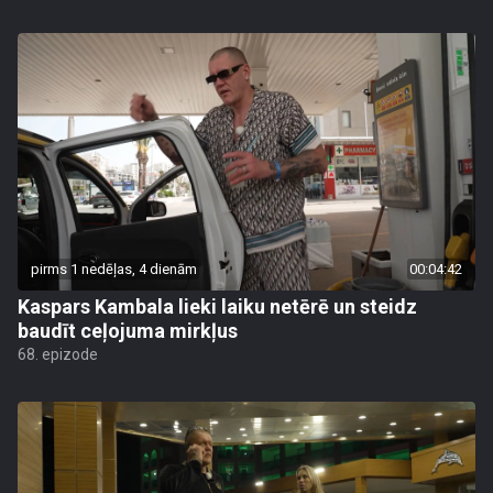
pirms 1 nedēļas, 4 dienām
00:04:42
Kaspars Kambala lieki laiku netērē un steidz
baudīt ceļojuma mirkļus
68. epizode