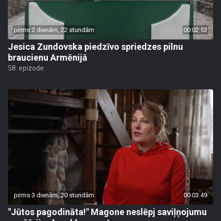
pirms 2 dienām, 22 stundām
00:02:53
Jesica Zundovska piedzīvo spriedzes pilnu
braucienu Armēnijā
58. epizode
pirms 3 dienām, 20 stundām
00:03:49
"Jūtos pagodināta!" Magone neslēpj saviļņojumu