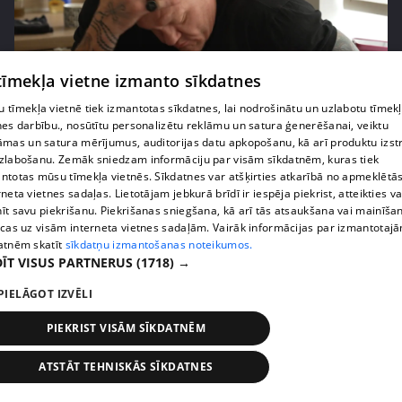
 tīmekļa vietne izmanto sīkdatnes
pirms 2 nedēļām, 6 dienām
00:02:41
 tīmekļa vietnē tiek izmantotas sīkdatnes, lai nodrošinātu un uzlabotu tīmek
Kaspars Kambala neslēpj vilšanos par bijušo sievu
nes darbību., nosūtītu personalizētu reklāmu un satura ģenerēšanai, veiktu
Tifāniju
āmas un satura mērījumus, auditorijas datu apkopošanu, kā arī produktu izst
72. epizode
zlabošanu. Zemāk sniedzam informāciju par visām sīkdatnēm, kuras tiek
ntotas mūsu tīmekļa vietnēs. Sīkdatnes var atšķirties atkarībā no apmeklētā
rneta vietnes sadaļas. Lietotājam jebkurā brīdī ir iespēja piekrist, atteikties va
īt savu piekrišanu. Piekrišanas sniegšana, kā arī tās atsaukšana vai mainīša
ecas uz visām interneta vietnes sadaļām. Vairāk informācijas par izmantotaj
atnēm skatīt
sīkdatņu izmantošanas noteikumos.
ĪT VISUS PARTNERUS
(1718) →
PIELĀGOT IZVĒLI
PIEKRIST VISĀM SĪKDATNĒM
ATSTĀT TEHNISKĀS SĪKDATNES
pirms 2 nedēļām, 6 dienām
00:04:02