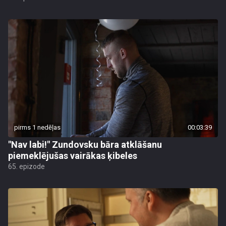
pirms 1 nedēļas
00:03:39
"Nav labi!" Zundovsku bāra atklāšanu
piemeklējušas vairākas ķibeles
65. epizode