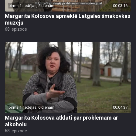
pirms 1 nedēļas, 5 dienām
00:03:16
Margarita Kolosova apmeklē Latgales šmakovkas
muzeju
68. epizode
pirms 1 nedēļas, 6 dienām
00:04:37
Margarita Kolosova atklāti par problēmām ar
alkoholu
68. epizode