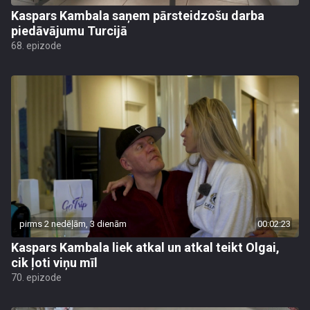
Kaspars Kambala saņem pārsteidzošu darba
piedāvājumu Turcijā
68. epizode
pirms 2 nedēļām, 3 dienām
00:02:23
Kaspars Kambala liek atkal un atkal teikt Olgai,
cik ļoti viņu mīl
70. epizode