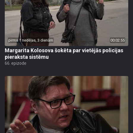
pirms 1 nedēļas, 3 dienām
00:02:55
Margarita Kolosova šokēta par vietējās policijas
pieraksta sistēmu
66. epizode