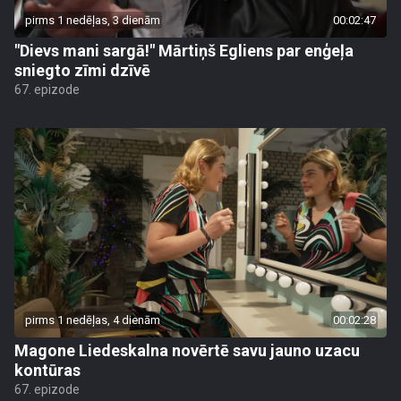
pirms 1 nedēļas, 3 dienām
00:02:47
"Dievs mani sargā!" Mārtiņš Egliens par enģeļa
sniegto zīmi dzīvē
67. epizode
pirms 1 nedēļas, 4 dienām
00:02:28
Magone Liedeskalna novērtē savu jauno uzacu
kontūras
67. epizode