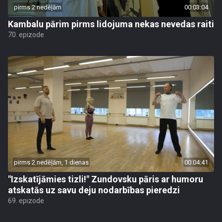
pirms 2 nedēļām
00:03:04
Kambalu pārim pirms lidojuma nekas nevedas raiti
70. epizode
pirms 2 nedēļām, 1 dienas
00:04:41
"Izskatījāmies tizli!" Zundovsku pāris ar humoru
atskatās uz savu deju nodarbības pieredzi
69. epizode