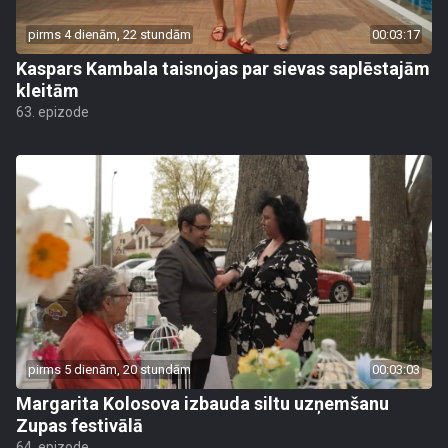
pirms 4 dienām, 22 stundām
00:03:17
Kaspars Kambala taisnojas par sievas saplēstajām
kleitām
63. epizode
pirms 5 dienām, 20 stundām
00:03:03
Margarita Kolosova izbauda siltu uzņemšanu
Zupas festivālā
64. epizode