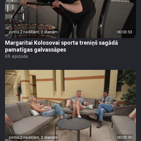
pirms 2 nedēļām, 2 dienām
00:03:53
Margaritai Kolosovai sporta treniņš sagādā
pamatīgas galvassāpes
69. epizode
pirms 2 nedēļām, 2 dienām
00:03:50