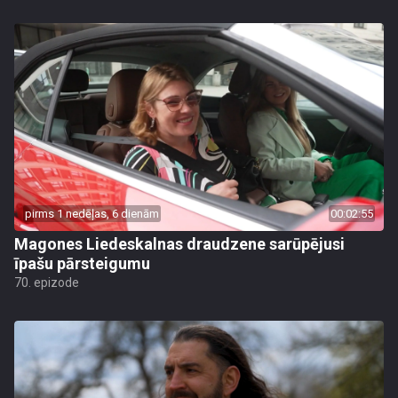
pirms 1 nedēļas, 6 dienām
00:02:55
Magones Liedeskalnas draudzene sarūpējusi
īpašu pārsteigumu
70. epizode