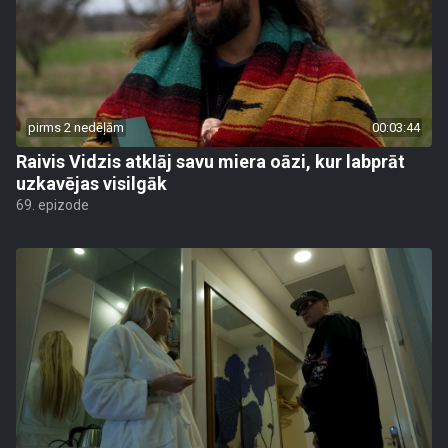
pirms 2 nedēļām
00:03:44
Raivis Vidzis atklāj savu miera oāzi, kur labprāt
uzkavējas visilgāk
69. epizode