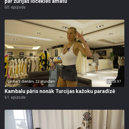
par žūrijas locekles amatu
60. epizode
pirms 3 dienām, 22 stundām
00:03:37
Kambalu pāris nonāk Turcijas kažoku paradīzē
61. epizode