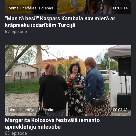
pirms 1 nedēļas, 1 dienas
00:03:14
"Man tā besī!" Kaspars Kambala nav mierā ar
krāpnieku izdarībām Turcijā
67. epizode
pirms 1 nedēļas, 2 dienām
00:03:43
Margarita Kolosova festivālā iemanto
apmeklētāju mīlestību
65. epizode