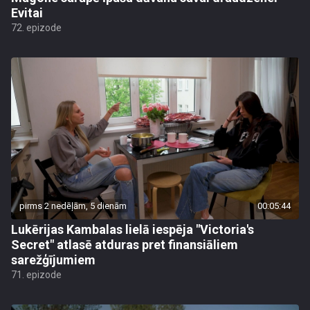
Evitai
72. epizode
pirms 2 nedēļām, 5 dienām
00:05:44
Lukērijas Kambalas lielā iespēja "Victoria's
Secret" atlasē atduras pret finansiāliem
sarežģījumiem
71. epizode