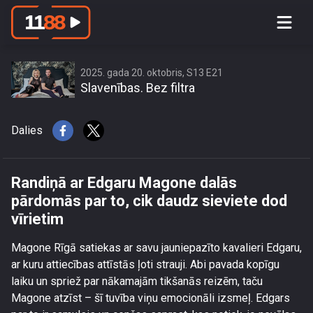
Randiņā ar Edgaru Magone dalās
pārdomās par to, cik daudz sieviete
dod vīrietim
2025. gada 20. oktobris, S13 E21
Slavenības. Bez filtra
Dalies
Randiņā ar Edgaru Magone dalās
pārdomās par to, cik daudz sieviete dod
vīrietim
Magone Rīgā satiekas ar savu jauniepazīto kavalieri Edgaru,
ar kuru attiecības attīstās ļoti strauji. Abi pavada kopīgu
laiku un spriež par nākamajām tikšanās reizēm, taču
Magone atzīst – šī tuvība viņu emocionāli izsmeļ. Edgars