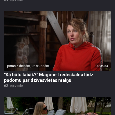
pirms 5 dienām, 22 stundām
00:05:54
"Kā būtu labāk?" Magone Liedeskalna lūdz
padomu par dzīvesvietas maiņu
63. epizode