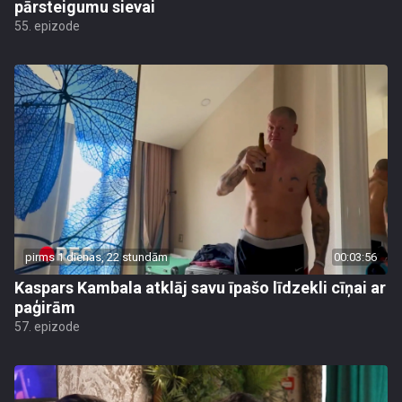
pārsteigumu sievai
55. epizode
pirms 1 dienas, 22 stundām
00:03:56
Kaspars Kambala atklāj savu īpašo līdzekli cīņai ar
paģirām
57. epizode