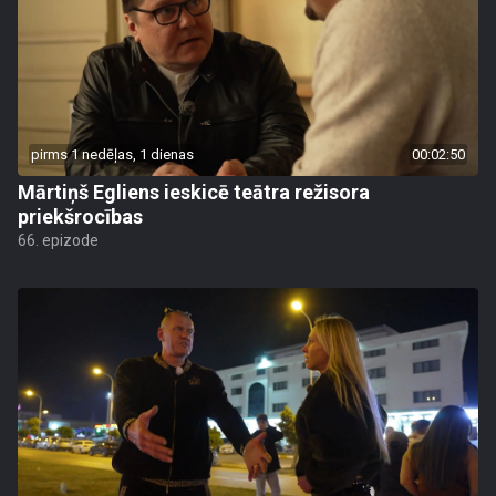
pirms 1 nedēļas, 1 dienas
00:02:50
Mārtiņš Egliens ieskicē teātra režisora
priekšrocības
66. epizode