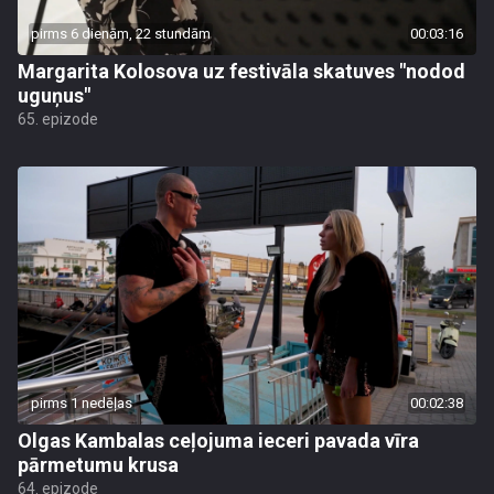
pirms 6 dienām, 22 stundām
00:03:16
Margarita Kolosova uz festivāla skatuves "nodod
uguņus"
65. epizode
pirms 1 nedēļas
00:02:38
Olgas Kambalas ceļojuma ieceri pavada vīra
pārmetumu krusa
64. epizode