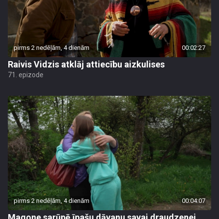
pirms 2 nedēļām, 4 dienām
00:02:27
Raivis Vidzis atklāj attiecību aizkulises
71. epizode
pirms 2 nedēļām, 4 dienām
00:04:07
Magone sarūpē īpašu dāvanu savai draudzenei