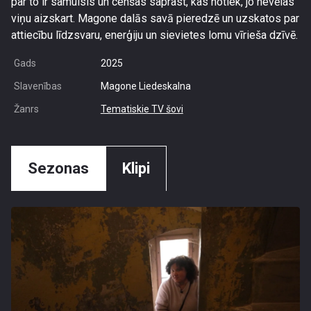
par to ir samulsis un cenšas saprast, kas notiek, jo nevēlas
viņu aizskart. Magone dalās savā pieredzē un uzskatos par
attiecību līdzsvaru, enerģiju un sievietes lomu vīrieša dzīvē.
Gads
2025
Slavenības
Magone Liedeskalna
Žanrs
Tematiskie TV šovi
Sezonas
Klipi