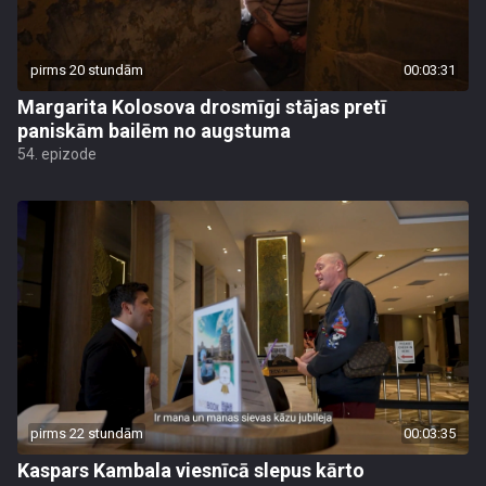
pirms 20 stundām
00:03:31
Margarita Kolosova drosmīgi stājas pretī
paniskām bailēm no augstuma
54. epizode
pirms 22 stundām
00:03:35
Kaspars Kambala viesnīcā slepus kārto