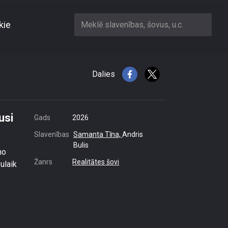
kie
Meklē slavenības, šovus, u.c.
aitinājusi pārdevēju
Dalies
usi
Gads
2026
Slavenības
Samanta Tīna,
Andris
Bulis
no
Žanrs
Realitātes šovi
ulaik