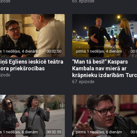
pizode
65. epizode
s 1 nedēļas, 4 dienām
00:02:50
pirms 1 nedēļas, 4 dienām
00:
iņš Egliens ieskicē teātra
"Man tā besī!" Kaspars
sora priekšrocības
Kambala nav mierā ar
krāpnieku izdarībām Turc
pizode
67. epizode
s 1 nedēļas, 6 dienām
00:02:55
pirms 1 nedēļas, 6 dienām
00: