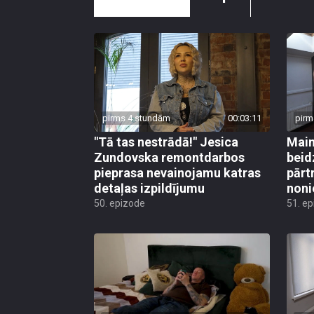
pirms 4 stundām
00:03:11
pirm
"Tā tas nestrādā!" Jesica
Main
Zundovska remontdarbos
beid
pieprasa nevainojamu katras
pārt
detaļas izpildījumu
noni
50. epizode
51. e