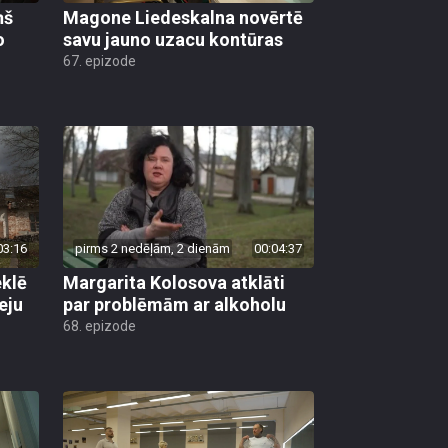
ņš
Magone Liedeskalna novērtē
o
savu jauno uzacu kontūras
67. epizode
03:16
pirms 2 nedēļām, 2 dienām
00:04:37
klē
Margarita Kolosova atklāti
eju
par problēmām ar alkoholu
68. epizode