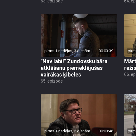
63. epizode
64. e
pirms 1 nedēļas, 3 dienām
00:03:39
pirm
"Nav labi!" Zundovsku bāra
Mārt
atklāšanu piemeklējušas
reži
vairākas ķibeles
66. e
65. epizode
pirms 1 nedēļas, 5 dienām
00:03:46
pirm