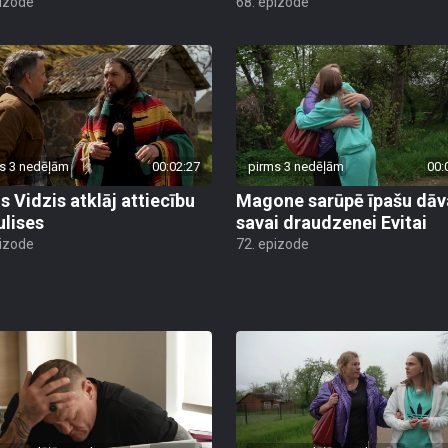
pizode
68. epizode
s 3 nedēļām
00:02:27
pirms 3 nedēļām
00:
s Vidzis atklāj attiecību
Magone sarūpē īpašu dā
ulises
savai draudzenei Evitai
pizode
72. epizode