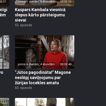
03:31
pirms 3 dienām, 6 stundām
00:03:35
mīgi
Kaspars Kambala viesnīcā
lēm
slepus kārto pārsteigumu
sievai
55. epizode
02:53
pirms 6 dienām, 4 stundām
00:03:49
vo
"Jūtos pagodināta!" Magone
neslēpj saviļņojumu par
žūrijas locekles amatu
60. epizode