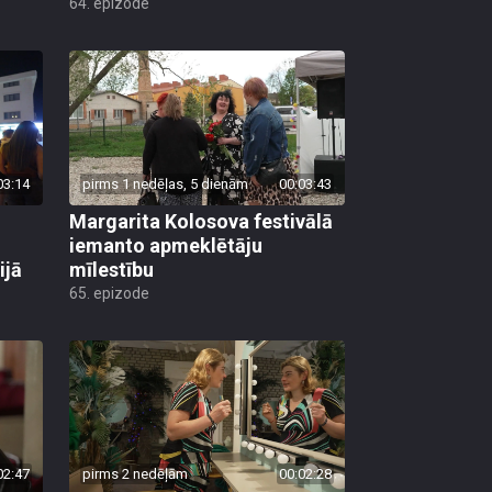
64. epizode
03:14
pirms 1 nedēļas, 5 dienām
00:03:43
Margarita Kolosova festivālā
iemanto apmeklētāju
ijā
mīlestību
65. epizode
02:47
pirms 2 nedēļām
00:02:28