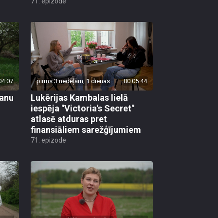
71. epizode
04:07
pirms 3 nedēļām, 1 dienas
00:05:44
vanu
Lukērijas Kambalas lielā
iespēja "Victoria's Secret"
atlasē atduras pret
finansiāliem sarežģījumiem
71. epizode