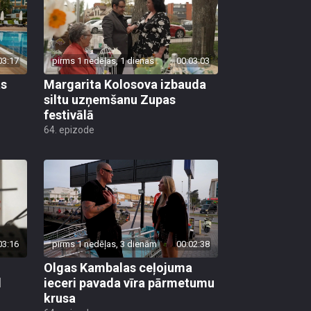
03:17
pirms 1 nedēļas, 1 dienas
00:03:03
as
Margarita Kolosova izbauda
siltu uzņemšanu Zupas
festivālā
64. epizode
03:16
pirms 1 nedēļas, 3 dienām
00:02:38
Olgas Kambalas ceļojuma
d
ieceri pavada vīra pārmetumu
krusa