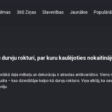
ilmas
360 Ziņas
Slavenības
Jaunākie
Populārā
 neparastu durvju rokturi, par kuru kaulējoties nok
urvju rokturi, par kuru kaulējoties nokaitināj
ielākā daļa mēbeļu un dekorāciju ir atrastas antikvariātos. Viens 
a – kas dziedātājai kalpo kā durvju rokturis. Viņa atklāj, ka sav
vēju.