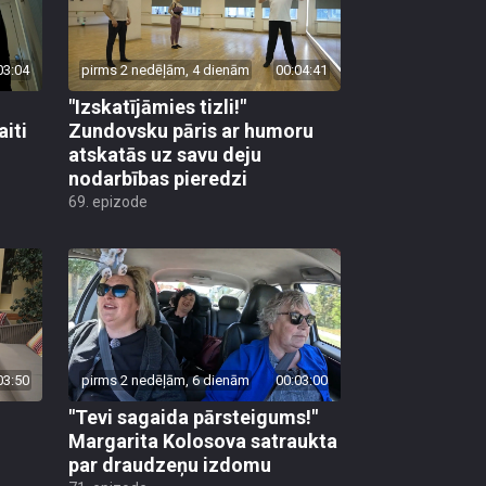
03:04
pirms 2 nedēļām, 4 dienām
00:04:41
"Izskatījāmies tizli!"
iti
Zundovsku pāris ar humoru
atskatās uz savu deju
nodarbības pieredzi
69. epizode
03:50
pirms 2 nedēļām, 6 dienām
00:03:00
"Tevi sagaida pārsteigums!"
Margarita Kolosova satraukta
par draudzeņu izdomu