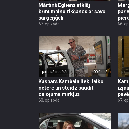
Mārtiņš Egliens atklāj
Marg
brīnumaino tikšanos ar savu
par v
sargeņģeli
pier
67. epizode
66. e
pirms 2 nedēļām
00:04:42
pirm
Kaspars Kambala lieki laiku
Kamb
netērē un steidz baudīt
izja
ceļojuma mirkļus
pavē
68. epizode
67. e