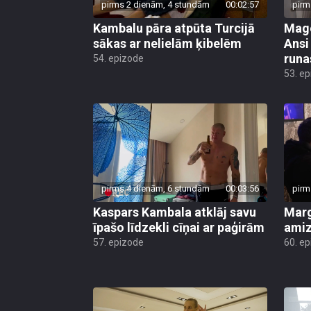
pirms 2 dienām, 4 stundām
00:02:57
pirm
Kambalu pāra atpūta Turcijā
Mago
sākas ar nelielām ķibelēm
Ansi
runa
54. epizode
53. e
pirms 4 dienām, 6 stundām
00:03:56
pirm
Kaspars Kambala atklāj savu
Marg
īpašo līdzekli cīņai ar paģirām
amiz
57. epizode
60. e