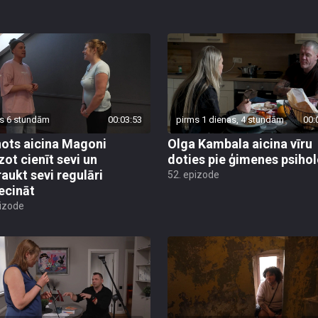
s 6 stundām
00:03:53
pirms 1 dienas, 4 stundām
00:
ots aicina Magoni
Olga Kambala aicina vīru
zot cienīt sevi un
doties pie ģimenes psiho
raukt sevi regulāri
52. epizode
ecināt
pizode