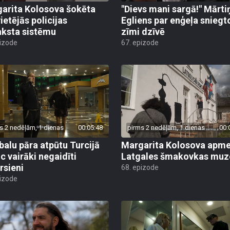
arita Kolosova šokēta
"Dievs mani sargā!" Mārti
ietējās policijas
Egliens par enģeļa sniegt
aksta sistēmu
zīmi dzīvē
pizode
67. epizode
s 2 nedēļām, 1 dienas
00:05:48
pirms 2 nedēļām, 1 dienas
00:
alu pāra atpūtu Turcijā
Margarita Kolosova apme
uc vairāki negaidīti
Latgales šmakovkas muz
rsieni
68. epizode
pizode