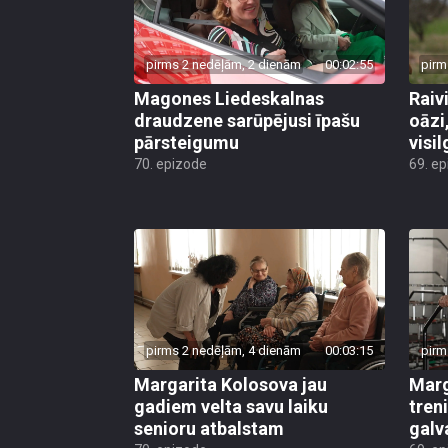
pirms 2 nedēļām, 2 dienām
00:02:55
pirm
Magones Liedeskalnas
Raiv
draudzene sarūpējusi īpašu
oāzi
pārsteigumu
visi
70. epizode
69. e
pirms 2 nedēļām, 4 dienām
00:03:15
pirm
Margarita Kolosova jau
Marg
gadiem velta savu laiku
tren
senioru atbalstam
galv