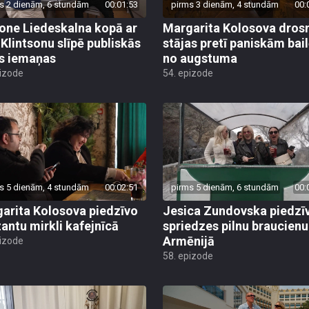
s 2 dienām, 6 stundām
00:01:53
pirms 3 dienām, 4 stundām
00:
ne Liedeskalna kopā ar
Margarita Kolosova dros
 Klintsonu slīpē publiskās
stājas pretī paniskām bai
s iemaņas
no augstuma
pizode
54. epizode
s 5 dienām, 4 stundām
00:02:51
pirms 5 dienām, 6 stundām
00:
arita Kolosova piedzīvo
Jesica Zundovska piedzī
antu mirkli kafejnīcā
spriedzes pilnu braucienu
Armēnijā
pizode
58. epizode