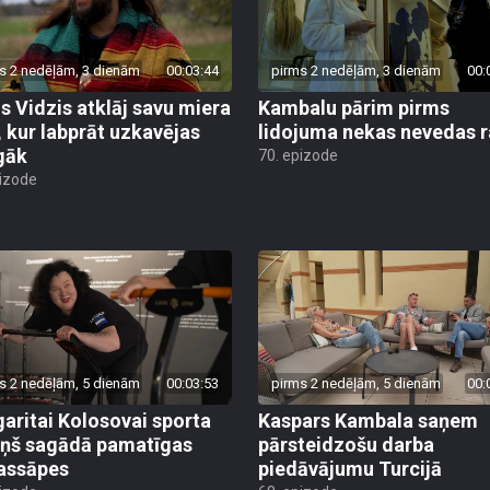
s 2 nedēļām, 3 dienām
00:03:44
pirms 2 nedēļām, 3 dienām
00:
is Vidzis atklāj savu miera
Kambalu pārim pirms
, kur labprāt uzkavējas
lidojuma nekas nevedas ra
lgāk
70. epizode
pizode
s 2 nedēļām, 5 dienām
00:03:53
pirms 2 nedēļām, 5 dienām
00:
aritai Kolosovai sporta
Kaspars Kambala saņem
iņš sagādā pamatīgas
pārsteidzošu darba
assāpes
piedāvājumu Turcijā