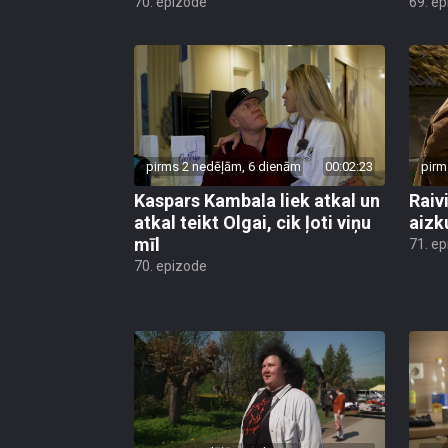
70. epizode
69. e
pirms 2 nedēļām, 6 dienām
00:02:23
pirm
Kaspars Kambala liek atkal un
Raivi
atkal teikt Olgai, cik ļoti viņu
aizk
mīl
71. e
70. epizode