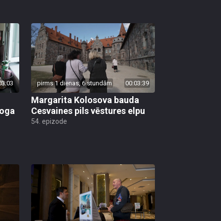
03:03
pirms 1 dienas, 6 stundām
00:03:39
Margarita Kolosova bauda
loga
Cesvaines pils vēstures elpu
54. epizode