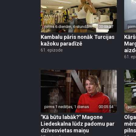
pirms 6 dienām, 6 stundām
00:03:37
pirm
Kambalu pāris nonāk Turcijas
Kārš
kažoku paradīzē
Marg
aiz
61. epizode
61. e
pirms 1 nedēļas, 1 dienas
00:05:54
pirm
"Kā būtu labāk?" Magone
Olga
Liedeskalna lūdz padomu par
mērs
dzīvesvietas maiņu
pilns