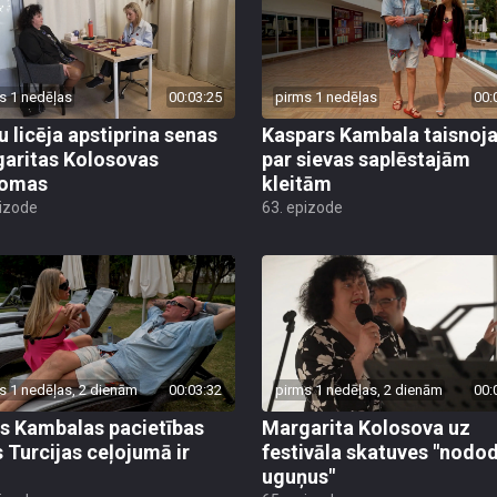
s 1 nedēļas
00:03:25
pirms 1 nedēļas
00:
u licēja apstiprina senas
Kaspars Kambala taisnoj
aritas Kolosovas
par sievas saplēstajām
domas
kleitām
pizode
63. epizode
s 1 nedēļas, 2 dienām
00:03:32
pirms 1 nedēļas, 2 dienām
00:
s Kambalas pacietības
Margarita Kolosova uz
 Turcijas ceļojumā ir
festivāla skatuves "nodo
uguņus"