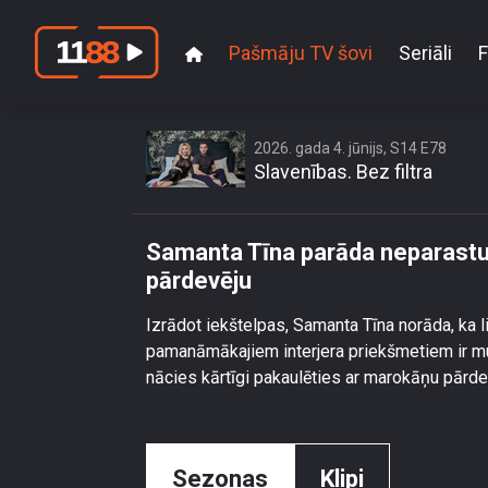
Pašmāju TV šovi
Seriāli
F
Samanta Tīna parāda
2026. gada 4. jūnijs, S14 E78
Slavenības. Bez filtra
Samanta Tīna parāda neparastu d
pārdevēju
Izrādot iekštelpas, Samanta Tīna norāda, ka l
pamanāmākajiem interjera priekšmetiem ir mudr
nācies kārtīgi pakaulēties ar marokāņu pārde
Sezonas
Klipi