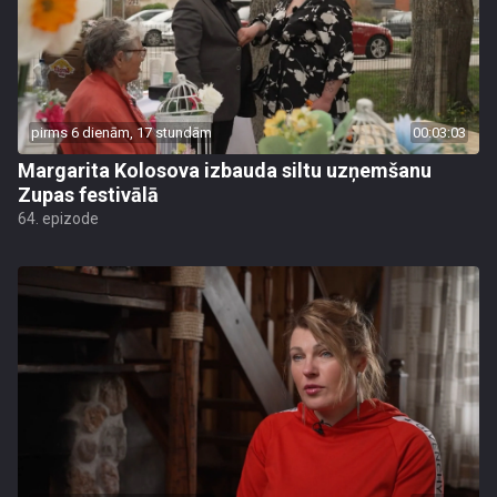
pirms 6 dienām, 17 stundām
00:03:03
Margarita Kolosova izbauda siltu uzņemšanu
Zupas festivālā
64. epizode