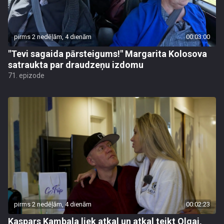
pirms 2 nedēļām, 4 dienām
00:03:00
"Tevi sagaida pārsteigums!" Margarita Kolosova
satraukta par draudzeņu izdomu
71. epizode
pirms 2 nedēļām, 4 dienām
00:02:23
Kaspars Kambala liek atkal un atkal teikt Olgai,