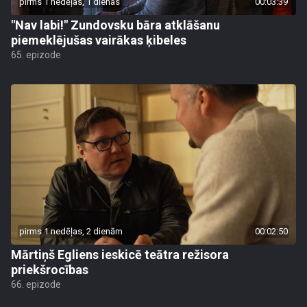
pirms 1 nedēļas, 1 dienas
00:03:39
"Nav labi!" Zundovsku bāra atklāšanu
piemeklējušas vairākas ķibeles
65. epizode
pirms 1 nedēļas, 2 dienām
00:02:50
Mārtiņš Egliens ieskicē teātra režisora
priekšrocības
66. epizode