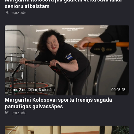
senioru atbalstam
70. epizode
pirms 2 nedēļām, 3 dienām
00:03:53
Margaritai Kolosovai sporta treniņš sagādā
pamatīgas galvassāpes
69. epizode