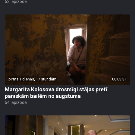
53. epizode
pirms 1 dienas, 17 stundām
00:03:31
Margarita Kolosova drosmīgi stājas pretī
paniskām bailēm no augstuma
54. epizode