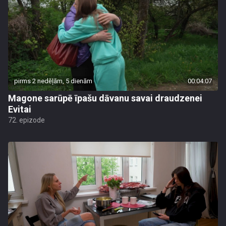
pirms 2 nedēļām, 5 dienām
00:04:07
Magone sarūpē īpašu dāvanu savai draudzenei
Evitai
72. epizode