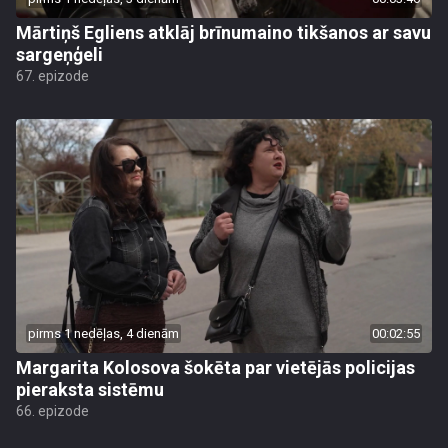
Mārtiņš Egliens atklāj brīnumaino tikšanos ar savu
sargeņģeli
67. epizode
pirms 1 nedēļas, 4 dienām
00:02:55
Margarita Kolosova šokēta par vietējās policijas
pieraksta sistēmu
66. epizode