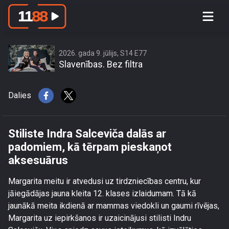
Stiliste Indra Salceviča dalās ar
padomiem, kā tērpam pieskaņot
aksesuārus
2026. gada 9. jūlijs, S14 E77
Slavenības. Bez filtra
Dalies
Stiliste Indra Salceviča dalās ar
padomiem, kā tērpam pieskaņot
aksesuārus
Margarita meitu ir atvedusi uz tirdzniecības centru, kur
jāiegādājas jauna kleita 12. klases izlaidumam. Tā kā
jaunākā meita ikdienā ar mammas viedokli un gaumi rīvējas,
Margarita uz iepirkšanos ir uzaicinājusi stilisti Indru