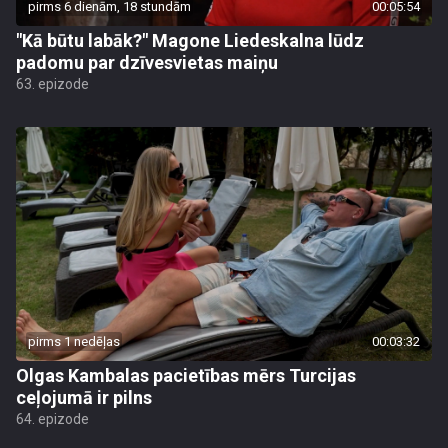
pirms 6 dienām, 18 stundām
00:05:54
"Kā būtu labāk?" Magone Liedeskalna lūdz
padomu par dzīvesvietas maiņu
63. epizode
pirms 1 nedēļas
00:03:32
Olgas Kambalas pacietības mērs Turcijas
ceļojumā ir pilns
64. epizode