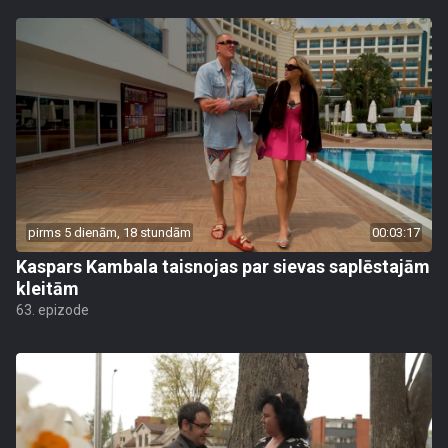
pirms 5 dienām, 18 stundām
00:03:17
Kaspars Kambala taisnojas par sievas saplēstajām
kleitām
63. epizode