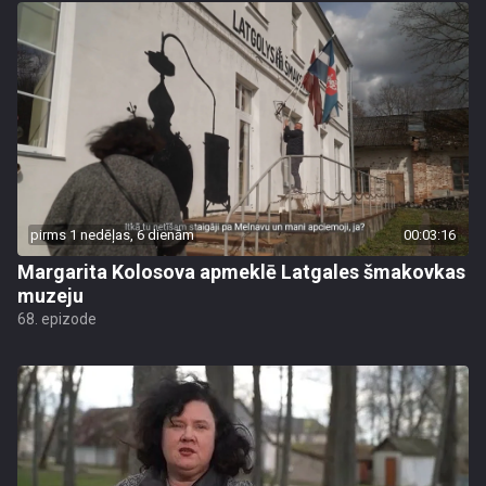
pirms 1 nedēļas, 6 dienām
00:03:16
Margarita Kolosova apmeklē Latgales šmakovkas
muzeju
68. epizode