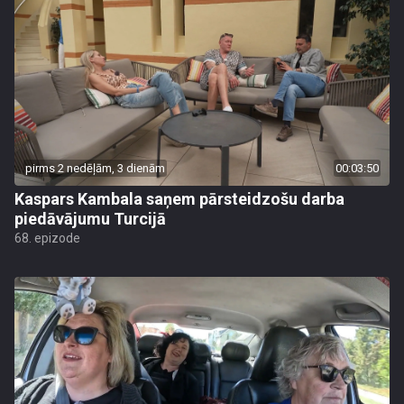
pirms 2 nedēļām, 3 dienām
00:03:50
Kaspars Kambala saņem pārsteidzošu darba
piedāvājumu Turcijā
68. epizode