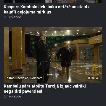
Kaspars Kambala lieki laiku netērē un steidz
baudīt ceļojuma mirkļus
68. epizode
pirms 1 nedēļas, 6 dienām
00:05:48
Kambalu pāra atpūtu Turcijā izjauc vairāki
negaidīti pavērsieni
67. epizode