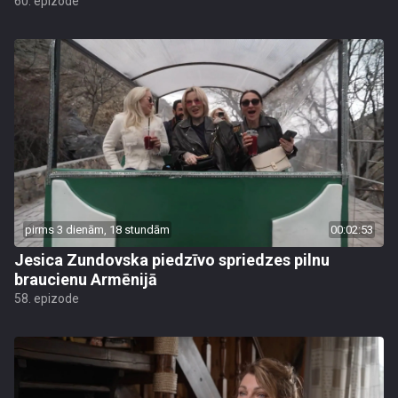
60. epizode
pirms 3 dienām, 18 stundām
00:02:53
Jesica Zundovska piedzīvo spriedzes pilnu
braucienu Armēnijā
58. epizode