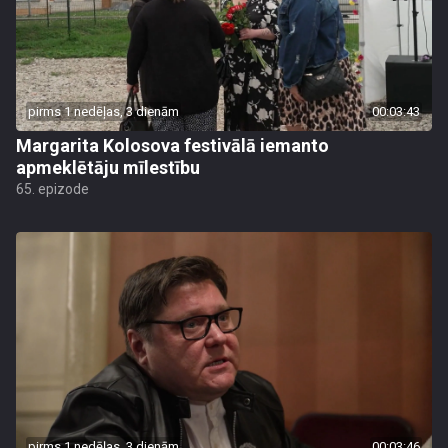
pirms 1 nedēļas, 3 dienām
00:03:43
Margarita Kolosova festivālā iemanto
apmeklētāju mīlestību
65. epizode
pirms 1 nedēļas, 3 dienām
00:03:46