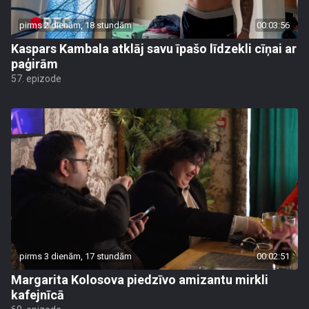
pirms 2 dienām, 18 stundām
00:03:56
Kaspars Kambala atklāj savu īpašo līdzekli cīņai ar
paģirām
57. epizode
pirms 3 dienām, 17 stundām
00:02:51
Margarita Kolosova piedzīvo amizantu mirkli
kafejnīcā