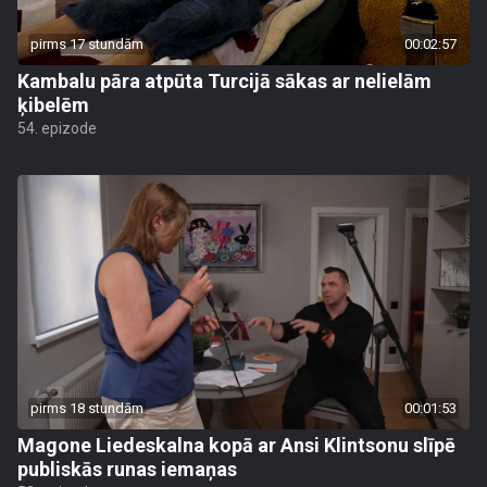
pirms 17 stundām
00:02:57
Kambalu pāra atpūta Turcijā sākas ar nelielām
ķibelēm
54. epizode
pirms 18 stundām
00:01:53
Magone Liedeskalna kopā ar Ansi Klintsonu slīpē
publiskās runas iemaņas