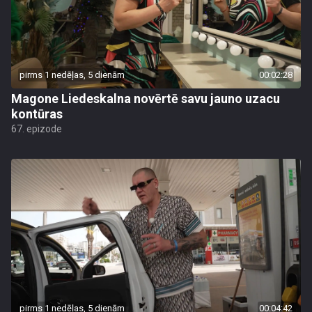
pirms 1 nedēļas, 5 dienām
00:02:28
Magone Liedeskalna novērtē savu jauno uzacu
kontūras
67. epizode
pirms 1 nedēļas, 5 dienām
00:04:42