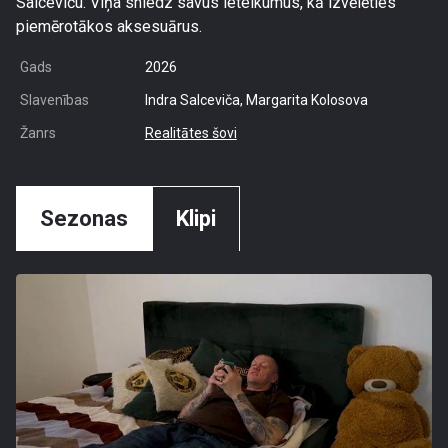
Salceviču. Viņa sniedz savus ieteikumus, kā izvēlēties
piemērotākos aksesuārus.
Gads
2026
Slavenības
Indra Salceviča, Margarita Kolosova
Žanrs
Realitātes šovi
Sezonas
Klipi