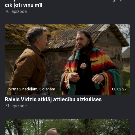
cik ļoti viņu mīl
70. epizode
pirms 2 nedēļām, 5 dienām
00:02:27
Raivis Vidzis atklāj attiecību aizkulises
71. epizode