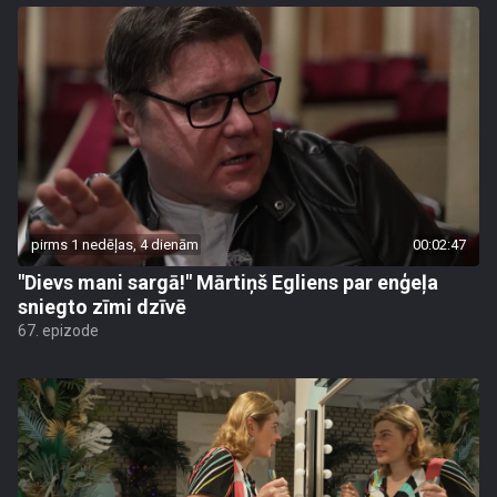
pirms 1 nedēļas, 4 dienām
00:02:47
"Dievs mani sargā!" Mārtiņš Egliens par enģeļa
sniegto zīmi dzīvē
67. epizode