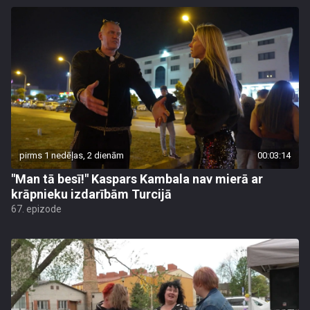
pirms 1 nedēļas, 2 dienām
00:03:14
"Man tā besī!" Kaspars Kambala nav mierā ar
krāpnieku izdarībām Turcijā
67. epizode