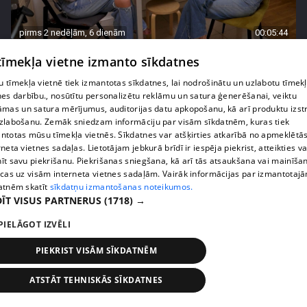
pirms 2 nedēļām, 6 dienām
00:05:44
Lukērijas Kambalas lielā iespēja "Victoria's
 tīmekļa vietne izmanto sīkdatnes
Secret" atlasē atduras pret finansiāliem
 tīmekļa vietnē tiek izmantotas sīkdatnes, lai nodrošinātu un uzlabotu tīmek
sarežģījumiem
nes darbību., nosūtītu personalizētu reklāmu un satura ģenerēšanai, veiktu
71. epizode
āmas un satura mērījumus, auditorijas datu apkopošanu, kā arī produktu izst
zlabošanu. Zemāk sniedzam informāciju par visām sīkdatnēm, kuras tiek
ntotas mūsu tīmekļa vietnēs. Sīkdatnes var atšķirties atkarībā no apmeklētā
rneta vietnes sadaļas. Lietotājam jebkurā brīdī ir iespēja piekrist, atteikties va
īt savu piekrišanu. Piekrišanas sniegšana, kā arī tās atsaukšana vai mainīša
ecas uz visām interneta vietnes sadaļām. Vairāk informācijas par izmantotaj
atnēm skatīt
sīkdatņu izmantošanas noteikumos.
ĪT VISUS PARTNERUS
(1718) →
PIELĀGOT IZVĒLI
PIEKRIST VISĀM SĪKDATNĒM
pirms 2 nedēļām, 6 dienām
00:03:18
ATSTĀT TEHNISKĀS SĪKDATNES
Margarita Kolosova atklāti par dronu radīto