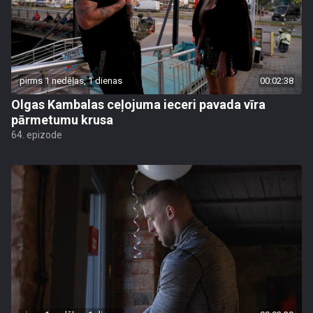
pirms 1 nedēļas, 1 dienas
00:02:38
Olgas Kambalas ceļojuma ieceri pavada vīra
pārmetumu krusa
64. epizode