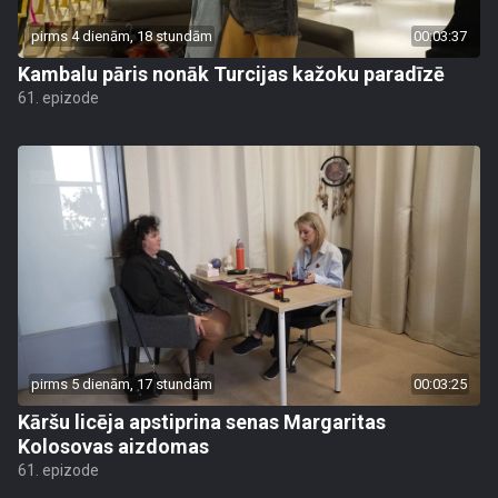
pirms 4 dienām, 18 stundām
00:03:37
Kambalu pāris nonāk Turcijas kažoku paradīzē
61. epizode
pirms 5 dienām, 17 stundām
00:03:25
Kāršu licēja apstiprina senas Margaritas
Kolosovas aizdomas
61. epizode