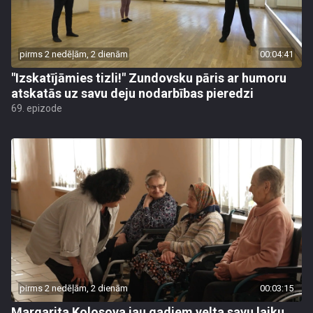
pirms 2 nedēļām, 2 dienām
00:04:41
"Izskatījāmies tizli!" Zundovsku pāris ar humoru
atskatās uz savu deju nodarbības pieredzi
69. epizode
pirms 2 nedēļām, 2 dienām
00:03:15
Margarita Kolosova jau gadiem velta savu laiku