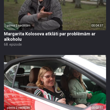
pirms 2 nedēļām
00:04:37
Margarita Kolosova atklāti par problēmām ar
alkoholu
68. epizode
pirms 2 nedēļām
00:02:55