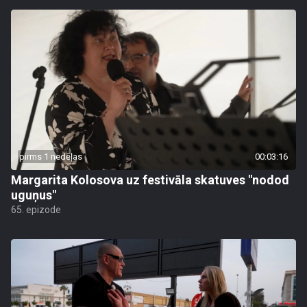
pirms 1 nedēļas
00:03:16
Margarita Kolosova uz festivāla skatuves "nodod
uguņus"
65. epizode