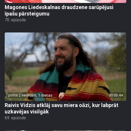
Magones Liedeskalnas draudzene sarūpējusi
īpašu pārsteigumu
70. epizode
pirms 2 nedēļām, 1 dienas
00:03:44
Raivis Vidzis atklāj savu miera oāzi, kur labprāt
uzkavējas visilgāk
69. epizode