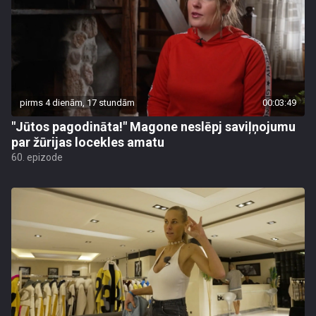
pirms 4 dienām, 17 stundām
00:03:49
"Jūtos pagodināta!" Magone neslēpj saviļņojumu
par žūrijas locekles amatu
60. epizode