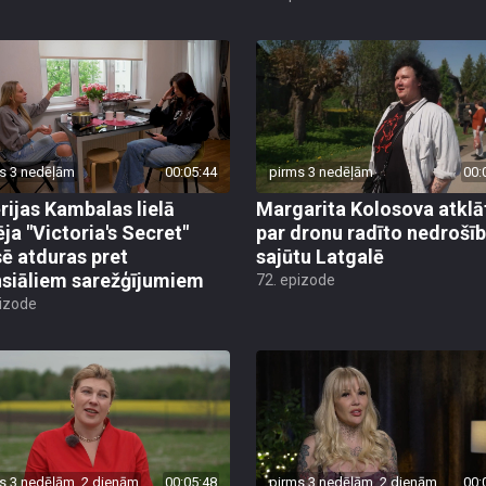
s 3 nedēļām
00:05:44
pirms 3 nedēļām
00:
rijas Kambalas lielā
Margarita Kolosova atklā
ēja "Victoria's Secret"
par dronu radīto nedrošī
sē atduras pret
sajūtu Latgalē
nsiāliem sarežģījumiem
72. epizode
pizode
s 3 nedēļām, 2 dienām
00:05:48
pirms 3 nedēļām, 2 dienām
00: