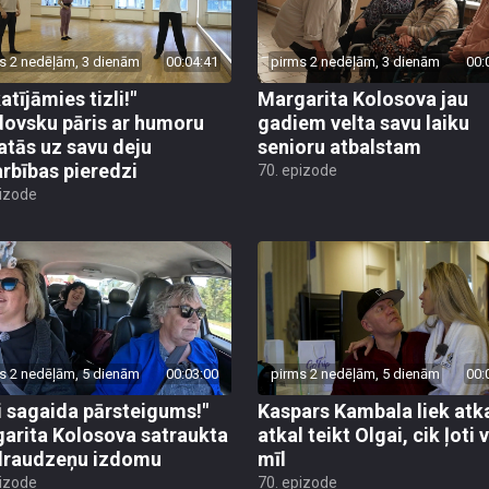
s 2 nedēļām, 3 dienām
00:04:41
pirms 2 nedēļām, 3 dienām
00:
atījāmies tizli!"
Margarita Kolosova jau
ovsku pāris ar humoru
gadiem velta savu laiku
atās uz savu deju
senioru atbalstam
rbības pieredzi
70. epizode
pizode
s 2 nedēļām, 5 dienām
00:03:00
pirms 2 nedēļām, 5 dienām
00:
i sagaida pārsteigums!"
Kaspars Kambala liek atk
arita Kolosova satraukta
atkal teikt Olgai, cik ļoti 
draudzeņu izdomu
mīl
pizode
70. epizode