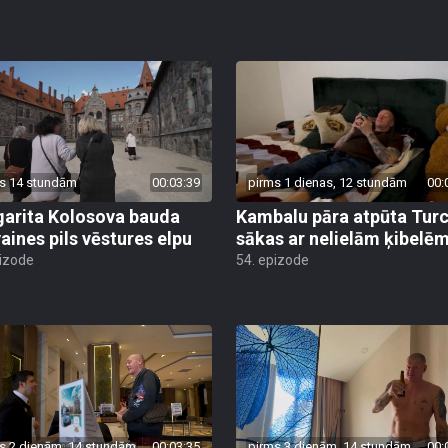
s 14 stundām
00:03:39
pirms 1 dienas, 12 stundām
00:
arita Kolosova bauda
Kambalu pāra atpūta Turc
aines pils vēstures elpu
sākas ar nelielām ķibelē
pizode
54. epizode
s 2 dienām, 14 stundām
00:03:35
pirms 3 dienām, 14 stundām
00: