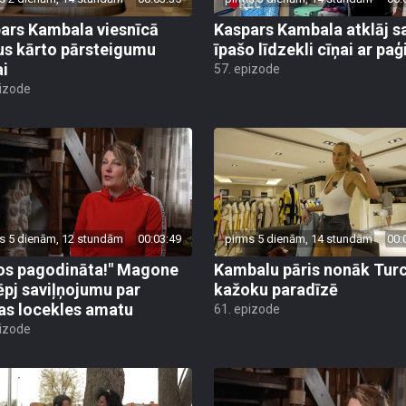
ars Kambala viesnīcā
Kaspars Kambala atklāj s
us kārto pārsteigumu
īpašo līdzekli cīņai ar pa
ai
57. epizode
pizode
s 5 dienām, 12 stundām
00:03:49
pirms 5 dienām, 14 stundām
00:
os pagodināta!" Magone
Kambalu pāris nonāk Turc
ēpj saviļņojumu par
kažoku paradīzē
jas locekles amatu
61. epizode
pizode