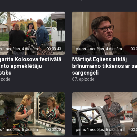
s 1 nedēļas, 4 dienām
00:03:43
pirms 1 nedēļas, 4 dienām
00:
arita Kolosova festivālā
Mārtiņš Egliens atklāj
nto apmeklētāju
brīnumaino tikšanos ar s
stību
sargeņģeli
pizode
67. epizode
s 1 nedēļas, 6 dienām
00:02:28
pirms 1 nedēļas, 6 dienām
00: