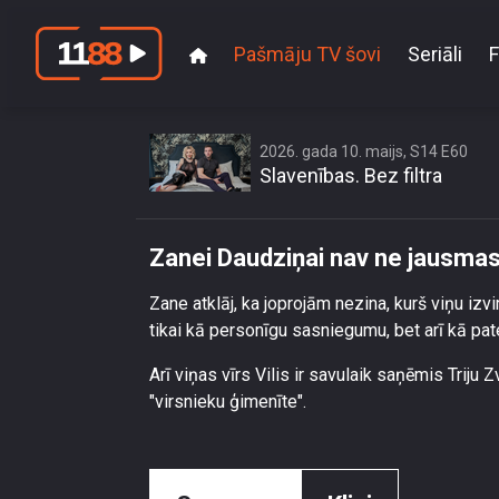
Pašmāju TV šovi
Seriāli
F
Zanei Daudz
2026. gada 10. maijs, S14 E60
Slavenības. Bez filtra
Zanei Daudziņai nav ne jausmas, 
Zane atklāj, ka joprojām nezina, kurš viņu izv
tikai kā personīgu sasniegumu, bet arī kā pate
Arī viņas vīrs Vilis ir savulaik saņēmis Triju
"virsnieku ģimenīte".