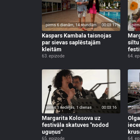
pirms 6 dienām, 14 stundām
00:03:17
pirm
Kaspars Kambala taisnojas
Marg
par sievas saplēstajām
silt
kleitām
fest
63. epizode
64. e
pirms 1 nedēļas, 1 dienas
00:03:16
pirm
Margarita Kolosova uz
Olga
festivāla skatuves "nodod
iece
uguņus"
krus
65. epizode
64. e