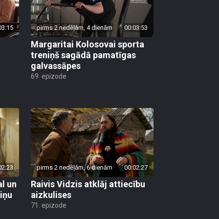
03:15
pirms 2 nedēļām, 4 dienām
00:03:53
Margaritai Kolosovai sporta
treniņš sagādā pamatīgas
galvassāpes
69. epizode
02:23
pirms 2 nedēļām, 6 dienām
00:02:27
al un
Raivis Vidzis atklāj attiecību
viņu
aizkulises
71. epizode