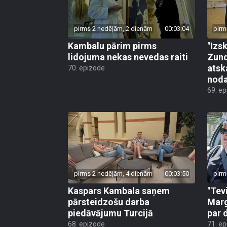
pirms 2 nedēļām, 2 dienām
00:03:04
pirm
Kambalu pārim pirms
"Izsk
lidojuma nekas nevedas raiti
Zund
atsk
70. epizode
noda
69. e
pirms 2 nedēļām, 4 dienām
00:03:50
pirm
Kaspars Kambala saņem
"Tev
pārsteidzošu darba
Marg
piedāvājumu Turcijā
par 
68. epizode
71. e