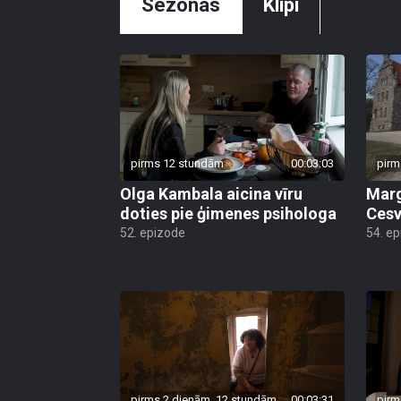
Sezonas
Klipi
pirms 12 stundām
00:03:03
pirm
Olga Kambala aicina vīru
Marg
doties pie ģimenes psihologa
Cesv
52. epizode
54. e
pirms 2 dienām, 12 stundām
00:03:31
pirm