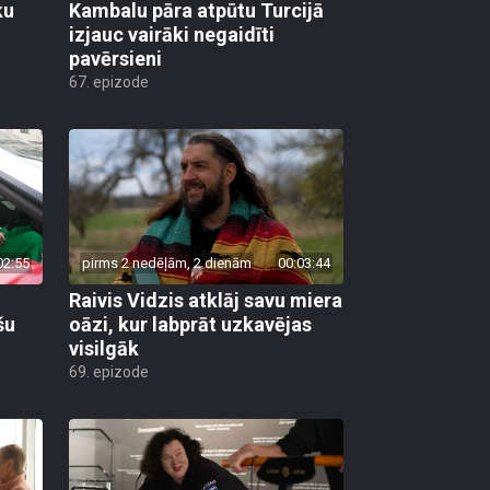
ku
Kambalu pāra atpūtu Turcijā
izjauc vairāki negaidīti
pavērsieni
67. epizode
02:55
pirms 2 nedēļām, 2 dienām
00:03:44
Raivis Vidzis atklāj savu miera
šu
oāzi, kur labprāt uzkavējas
visilgāk
69. epizode