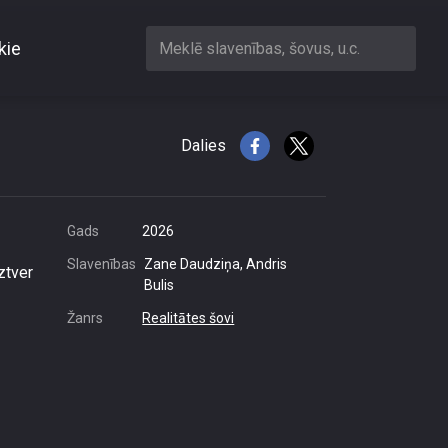
kie
Meklē slavenības, šovus, u.c.
gžņu ordenim
Dalies
Gads
2026
Slavenības
Zane Daudziņa, Andris
ztver
Bulis
Žanrs
Realitātes šovi