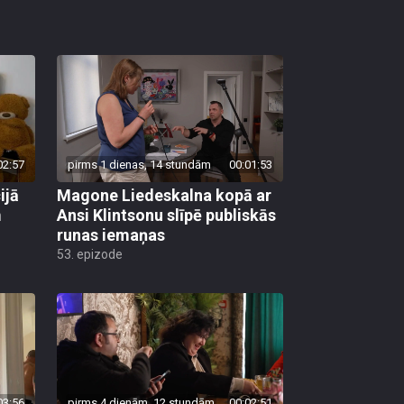
02:57
pirms 1 dienas, 14 stundām
00:01:53
ijā
Magone Liedeskalna kopā ar
m
Ansi Klintsonu slīpē publiskās
runas iemaņas
53. epizode
03:56
pirms 4 dienām, 12 stundām
00:02:51