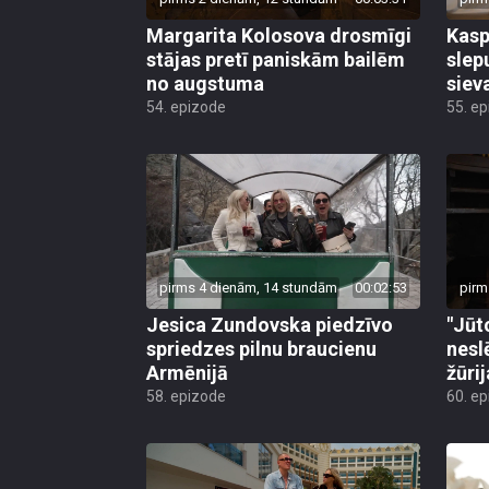
Margarita Kolosova drosmīgi
Kasp
stājas pretī paniskām bailēm
slep
no augstuma
siev
54. epizode
55. e
pirms 4 dienām, 14 stundām
00:02:53
pirm
Jesica Zundovska piedzīvo
"Jūt
spriedzes pilnu braucienu
nesl
Armēnijā
žūri
58. epizode
60. e