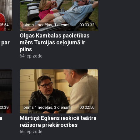
05:54
pirms 1 nedēļas, 1 dienas
00:03:32
Olgas Kambalas pacietības
 par
mērs Turcijas ceļojumā ir
pilns
64. epizode
03:39
pirms 1 nedēļas, 3 dienām
00:02:50
a
Mārtiņš Egliens ieskicē teātra
režisora priekšrocības
66. epizode