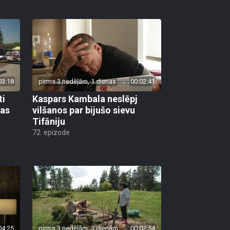
03:18
pirms 3 nedēļām, 1 dienas
00:02:41
ti
Kaspars Kambala neslēpj
bas
vilšanos par bijušo sievu
Tifāniju
72. epizode
04:25
pirms 3 nedēļām, 3 dienām
00:02:54