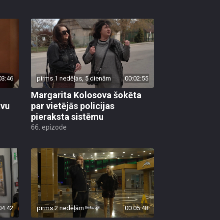
03:46
pirms 1 nedēļas, 5 dienām
00:02:55
Margarita Kolosova šokēta
avu
par vietējās policijas
pieraksta sistēmu
66. epizode
04:42
pirms 2 nedēļām
00:05:48