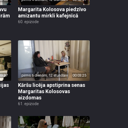
avu
Margarita Kolosova piedzīvo
ģirām
amizantu mirkli kafejnīcā
60. epizode
03:37
pirms 6 dienām, 12 stundām
00:03:25
ijas
Kāršu licēja apstiprina senas
Margaritas Kolosovas
aizdomas
61. epizode