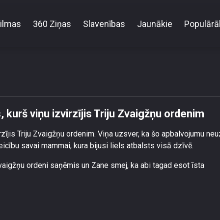
ilmas
360 Ziņas
Slavenības
Jaunākie
Populārā
iņai nav ne jausmas, kurš viņu izvirzījis Triju Zvai
kurš viņu izvirzījis Triju Zvaigžņu ordenim
irzījis Triju Zvaigžņu ordenim. Viņa uzsver, ka šo apbalvojumu neu
icību savai mammai, kura bijusi liels atbalsts visā dzīvē.
 Zvaigžņu ordeni saņēmis un Zane smej, ka abi tagad esot īsta