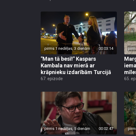
pirms 1 nedēļas, 3 dienām
00:03:14
pirm
"Man tā besī!" Kaspars
Marg
Kambala nav mierā ar
iema
krāpnieku izdarībām Turcijā
mīle
67. epizode
65. e
pirms 1 nedēļas, 5 dienām
00:02:47
pirm