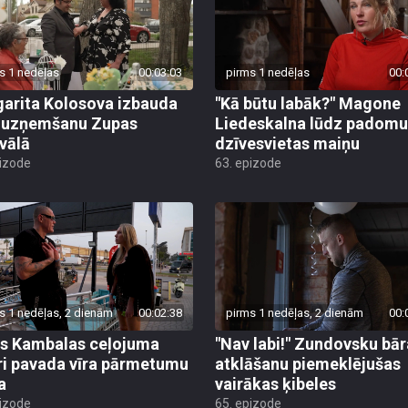
s 1 nedēļas
00:03:03
pirms 1 nedēļas
00:
arita Kolosova izbauda
"Kā būtu labāk?" Magone
u uzņemšanu Zupas
Liedeskalna lūdz padomu
ivālā
dzīvesvietas maiņu
pizode
63. epizode
s 1 nedēļas, 2 dienām
00:02:38
pirms 1 nedēļas, 2 dienām
00:
s Kambalas ceļojuma
"Nav labi!" Zundovsku bār
ri pavada vīra pārmetumu
atklāšanu piemeklējušas
a
vairākas ķibeles
pizode
65. epizode