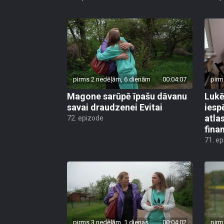
pirms 2 nedēļām, 6 dienām
00:04:07
pirm
Magone sarūpē īpašu dāvanu
Lukē
savai draudzenei Evitai
iesp
atla
72. epizode
fina
71. e
pirms 3 nedēļām, 1 dienas
00:04:02
pirm