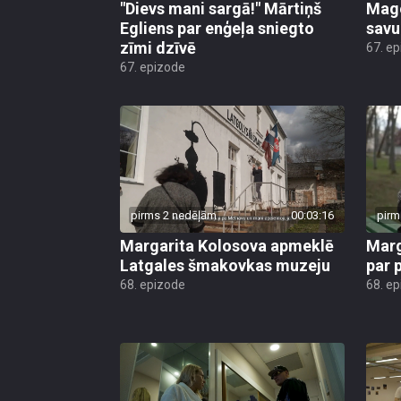
"Dievs mani sargā!" Mārtiņš
Mago
Egliens par enģeļa sniegto
savu
zīmi dzīvē
67. e
67. epizode
pirms 2 nedēļām
00:03:16
pirm
Margarita Kolosova apmeklē
Marg
Latgales šmakovkas muzeju
par 
68. epizode
68. e