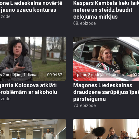
ne Liedeskalna novērtē
Kaspars Kambala lieki lai
 jauno uzacu kontūras
netērē un steidz baudīt
ceļojuma mirkļus
pizode
68. epizode
s 2 nedēļām, 1 dienas
00:04:37
pirms 2 nedēļām, 1 dienas
00:
arita Kolosova atklāti
Magones Liedeskalnas
problēmām ar alkoholu
draudzene sarūpējusi īpa
pārsteigumu
pizode
70. epizode