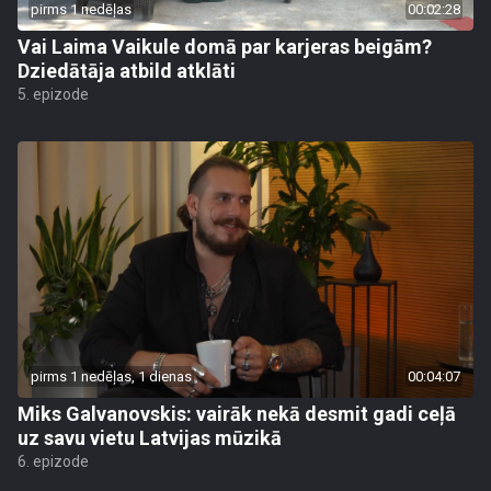
pirms 1 nedēļas
00:02:28
Vai Laima Vaikule domā par karjeras beigām?
Dziedātāja atbild atklāti
5. epizode
pirms 1 nedēļas, 1 dienas
00:04:07
Miks Galvanovskis: vairāk nekā desmit gadi ceļā
uz savu vietu Latvijas mūzikā
6. epizode