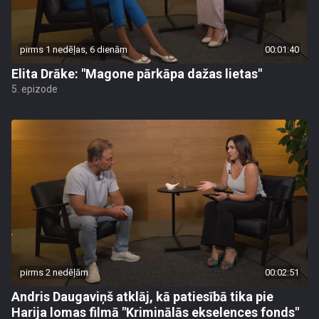
pirms 1 nedēļas, 6 dienām
00:01:40
Elita Drāke: "Magone pārkāpa dažas lietas"
5. epizode
pirms 2 nedēļām
00:02:51
Andris Daugaviņš atklāj, kā patiesībā tika pie
Harija lomas filmā "Kriminālās ekselences fonds"