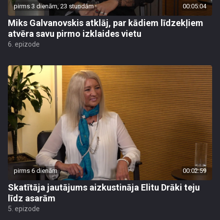
pirms 3 dienām, 23 stundām
00:05:04
Miks Galvanovskis atklāj, par kādiem līdzekļiem
atvēra savu pirmo izklaides vietu
6. epizode
pirms 6 dienām
00:02:59
Skatītāja jautājums aizkustināja Elitu Drāki teju
līdz asarām
5. epizode