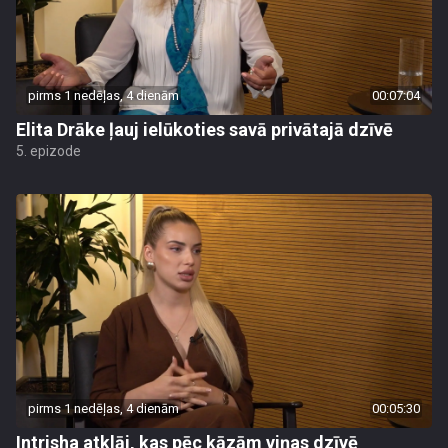
pirms 1 nedēļas, 4 dienām
00:07:04
Elita Drāke ļauj ielūkoties savā privātajā dzīvē
5. epizode
pirms 1 nedēļas, 4 dienām
00:05:30
Intrisha atklāj, kas pēc kāzām viņas dzīvē