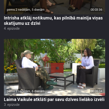
pirms 2 nedēļām, 5 dienām
00:03:36
Intrisha atklāj notikumu, kas pilnībā mainīja viņas
skatījumu uz dzīvi
4. epizode
pirms 2 nedēļām, 6 dienām
00:05:04
Laima Vaikule atklāti par savu dzīves lielāko izvēli
3. epizode