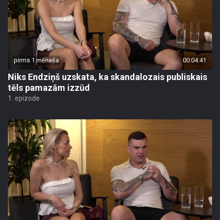
pirms 1 mēneša
00:04:41
Niks Endziņš uzskata, ka skandalozais publiskais
tēls pamazām izzūd
1. epizode