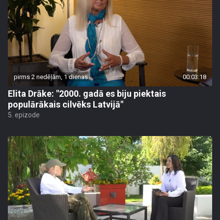
pirms 2 nedēļām, 1 dienas
00:03:18
Elita Drāke: "2000. gadā es biju piektais
populārākais cilvēks Latvijā"
5. epizode