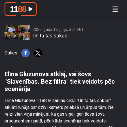
Elīna Gluzunova atklāj, vai šovs
\"Slavenības. Bez filtra\" tiek veidots
pēc scenārija
2025. gada 16. jūlijs, S01 E01
Un tā tas sākās
Dalies
Elīna Gluzunova atklāj, vai šovs
"Slavenības. Bez filtra" tiek veidots pēc
scenārija
Elīna Gluzunova 1188.lv sarunu ciklā "Un tā tas sākās"
atklāti runāja par dzīvi kameru priekšā un ārpus tām. Ne
reizi vien viņa minējusi, ka gan viņai, gan šova šova
producentiem jautā, pēc kāda scenārija tiek veidots