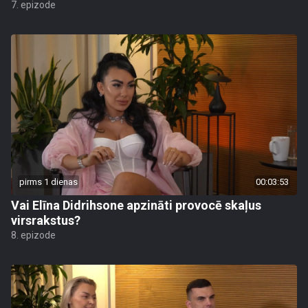
7. epizode
pirms 1 dienas
00:03:53
Vai Elīna Didrihsone apzināti provocē skaļus
virsrakstus?
8. epizode