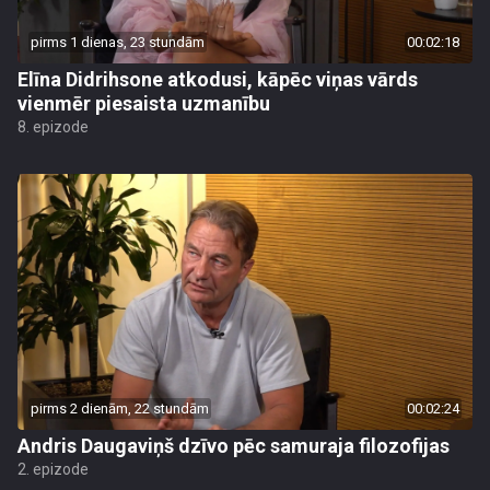
pirms 1 dienas, 23 stundām
00:02:18
Elīna Didrihsone atkodusi, kāpēc viņas vārds
vienmēr piesaista uzmanību
8. epizode
pirms 2 dienām, 22 stundām
00:02:24
Andris Daugaviņš dzīvo pēc samuraja filozofijas
2. epizode