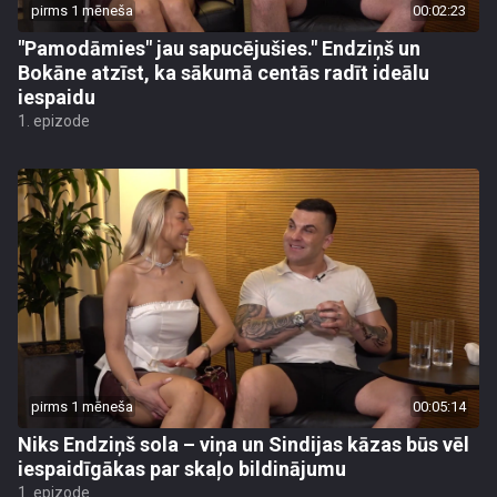
pirms 1 mēneša
00:02:23
"Pamodāmies" jau sapucējušies." Endziņš un
Bokāne atzīst, ka sākumā centās radīt ideālu
iespaidu
1. epizode
pirms 1 mēneša
00:05:14
Niks Endziņš sola – viņa un Sindijas kāzas būs vēl
iespaidīgākas par skaļo bildinājumu
1. epizode