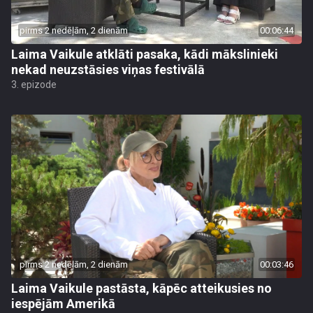
pirms 2 nedēļām, 2 dienām
00:06:44
Laima Vaikule atklāti pasaka, kādi mākslinieki
nekad neuzstāsies viņas festivālā
3. epizode
pirms 2 nedēļām, 2 dienām
00:03:46
Laima Vaikule pastāsta, kāpēc atteikusies no
iespējām Amerikā