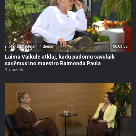
pirms 2 nedēļām, 4 dienām
00:03:56
Laima Vaikule atklāj, kādu padomu savulaik
saņēmusi no maestro Raimonda Paula
3. epizode