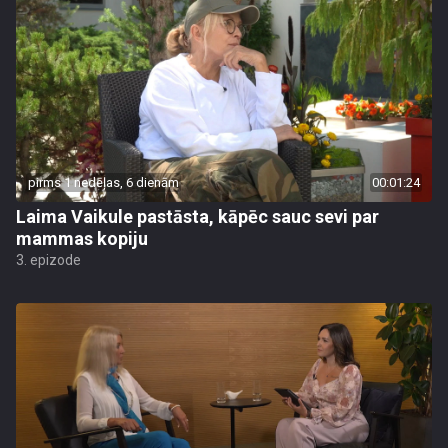
pirms 1 nedēļas, 6 dienām
00:01:24
Laima Vaikule pastāsta, kāpēc sauc sevi par
mammas kopiju
3. epizode