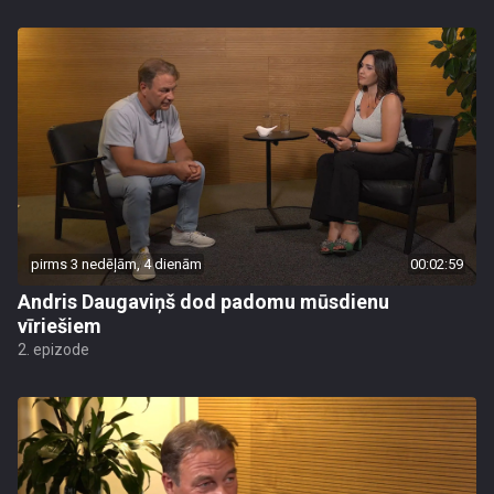
pirms 3 nedēļām, 4 dienām
00:02:59
Andris Daugaviņš dod padomu mūsdienu
vīriešiem
2. epizode