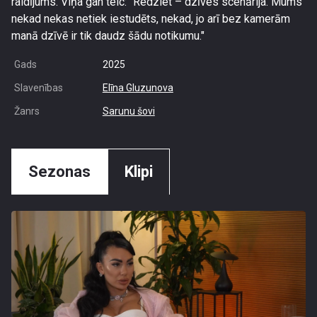
raidījums. Viņa gan teic: "Redziet – dzīves scenārija. Mums
nekad nekas netiek iestudēts, nekad, jo arī bez kamerām
manā dzīvē ir tik daudz šādu notikumu."
Gads
2025
Slavenības
Elīna Gluzunova
Žanrs
Sarunu šovi
Sezonas
Klipi