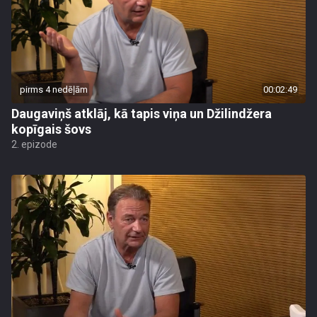
pirms 4 nedēļām
00:02:49
Daugaviņš atklāj, kā tapis viņa un Džilindžera
kopīgais šovs
2. epizode