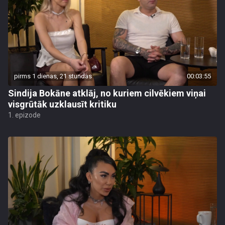
pirms 1 dienas, 21 stundas
00:03:55
Sindija Bokāne atklāj, no kuriem cilvēkiem viņai
visgrūtāk uzklausīt kritiku
1. epizode