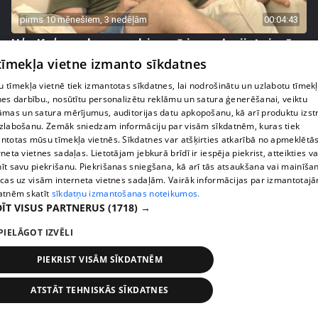
pirms 10 mēnešiem, 3 nedēļām
00:04:43
Uģa Kuģa padoms gudriem vīriem – ļaujiet sievām
restartēties
 tīmekļa vietne izmanto sīkdatnes
10. epizode
 tīmekļa vietnē tiek izmantotas sīkdatnes, lai nodrošinātu un uzlabotu tīmek
nes darbību., nosūtītu personalizētu reklāmu un satura ģenerēšanai, veiktu
āmas un satura mērījumus, auditorijas datu apkopošanu, kā arī produktu izst
zlabošanu. Zemāk sniedzam informāciju par visām sīkdatnēm, kuras tiek
ntotas mūsu tīmekļa vietnēs. Sīkdatnes var atšķirties atkarībā no apmeklētā
rneta vietnes sadaļas. Lietotājam jebkurā brīdī ir iespēja piekrist, atteikties va
īt savu piekrišanu. Piekrišanas sniegšana, kā arī tās atsaukšana vai mainīša
ecas uz visām interneta vietnes sadaļām. Vairāk informācijas par izmantotaj
atnēm skatīt
sīkdatņu izmantošanas noteikumos.
ĪT VISUS PARTNERUS
(1718) →
PIELĀGOT IZVĒLI
pirms 10 mēnešiem, 3 nedēļām
00:02:27
PIEKRIST VISĀM SĪKDATNĒM
Uģis Kuģis skarbs: "Kā bābas tie veči palikuši!"
ATSTĀT TEHNISKĀS SĪKDATNES
10. epizode