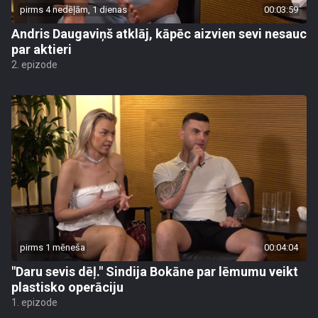
pirms 4 nedēļām, 1 dienas
00:03:59
Andris Daugaviņš atklāj, kāpēc aizvien sevi nesauc
par aktieri
2. epizode
pirms 1 mēneša
00:04:04
"Daru sevis dēļ." Sindija Bokāne par lēmumu veikt
plastisko operāciju
1. epizode