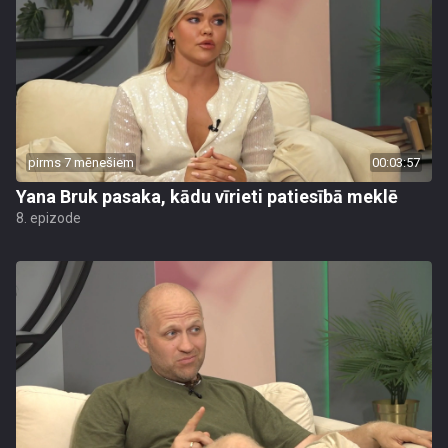
pirms 7 mēnešiem
00:03:57
Yana Bruk pasaka, kādu vīrieti patiesībā meklē
8. epizode