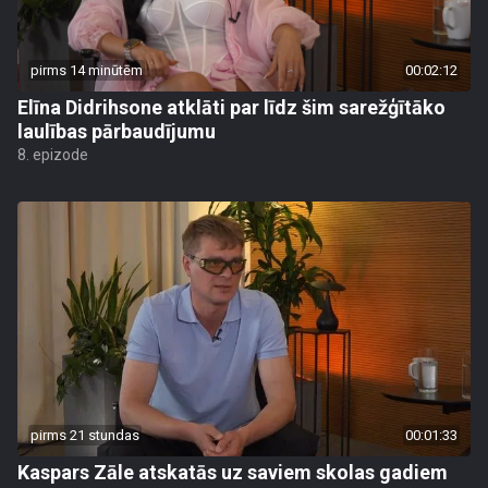
pirms 14 minūtēm
00:02:12
Elīna Didrihsone atklāti par līdz šim sarežģītāko
laulības pārbaudījumu
8. epizode
pirms 21 stundas
00:01:33
Kaspars Zāle atskatās uz saviem skolas gadiem