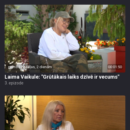
pirms 1 nedēļas, 2 dienām
00:01:50
Laima Vaikule: "Grūtākais laiks dzīvē ir vecums"
3. epizode