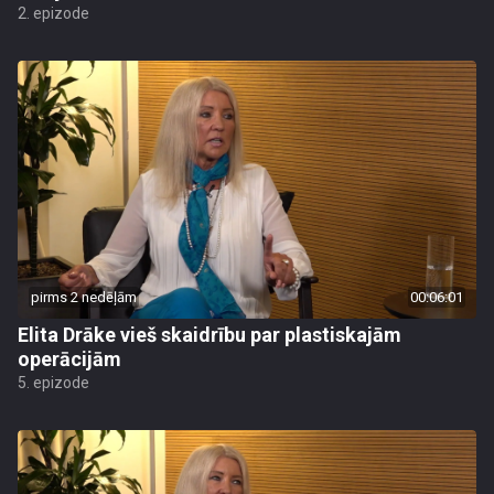
2. epizode
pirms 2 nedēļām
00:06:01
Elita Drāke vieš skaidrību par plastiskajām
operācijām
5. epizode