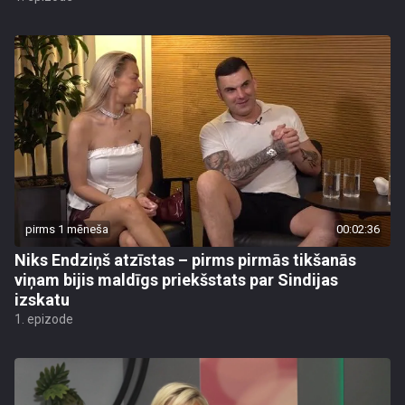
pirms 1 mēneša
00:02:36
Niks Endziņš atzīstas – pirms pirmās tikšanās
viņam bijis maldīgs priekšstats par Sindijas
izskatu
1. epizode