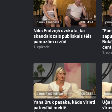
pirms 1 mēneša
00:04:41
pirm
Niks Endziņš uzskata, ka
"Pam
skandalozais publiskais tēls
sapu
pamazām izzūd
Bokā
cent
1. epizode
1. epi
pirms 7 mēnešiem
00:03:57
pirm
Yana Bruk pasaka, kādu vīrieti
Uģa 
patiesībā meklē
vīri