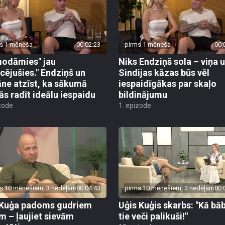
s 1 mēneša
00:02:23
pirms 1 mēneša
00:
odāmies" jau
Niks Endziņš sola – viņa 
cējušies." Endziņš un
Sindijas kāzas būs vēl
ne atzīst, ka sākumā
iespaidīgākas par skaļo
ās radīt ideālu iespaidu
bildinājumu
zode
1. epizode
s 10 mēnešiem, 3 nedēļām
00:04:43
pirms 10 mēnešiem, 3 nedēļām
00:
Kuģa padoms gudriem
Uģis Kuģis skarbs: "Kā bā
em – ļaujiet sievām
tie veči palikuši!"