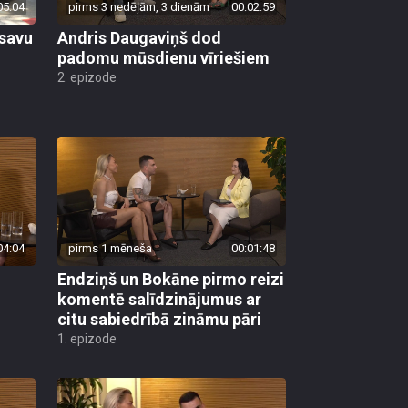
05:04
pirms 3 nedēļām, 3 dienām
00:02:59
 savu
Andris Daugaviņš dod
padomu mūsdienu vīriešiem
2. epizode
04:04
pirms 1 mēneša
00:01:48
Endziņš un Bokāne pirmo reizi
komentē salīdzinājumus ar
citu sabiedrībā zināmu pāri
1. epizode