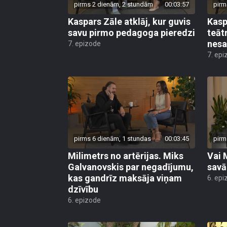
pirms 2 dienām, 2 stundām
00:03:57
pirm
Kaspars Zāle atklāj, kur guvis
Kasp
savu pirmo pedagoga pieredzi
teāt
nesa
7. epizode
7. epi
pirms 6 dienām, 1 stundas
00:03:45
pirm
Milimetrs no artērijas. Miks
Vai 
Galvanovskis par negadījumu,
savā
kas gandrīz maksāja viņam
6. epi
dzīvību
6. epizode