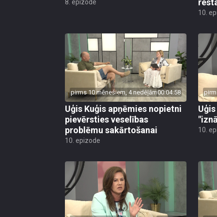
rest
8. epizode
10. e
pirms 10 mēnešiem, 4 nedēļām
00:04:58
pirm
Uģis Kuģis apņēmies nopietni
Uģis
pievērsties veselības
"izn
problēmu sakārtošanai
10. e
10. epizode