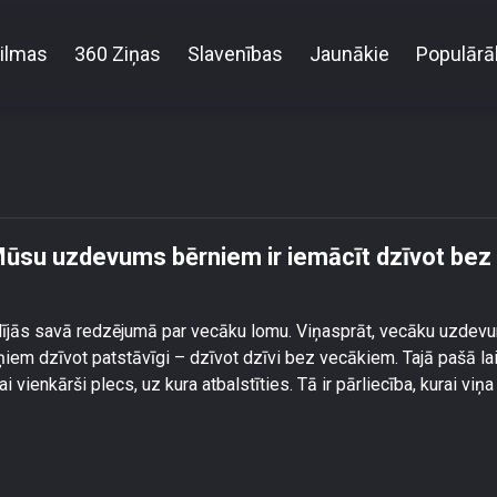
ilmas
360 Ziņas
Slavenības
Jaunākie
Populārā
 vecāku lomu: \"Mūsu uzdevums bērniem ir iemācīt d
Mūsu uzdevums bērniem ir iemācīt dzīvot bez
dalījās savā redzējumā par vecāku lomu. Viņasprāt, vecāku uzdev
iņiem dzīvot patstāvīgi – dzīvot dzīvi bez vecākiem. Tajā pašā la
vienkārši plecs, uz kura atbalstīties. Tā ir pārliecība, kurai viņa