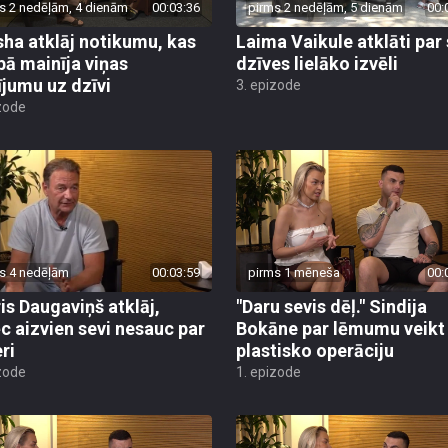
s 2 nedēļām, 4 dienām
00:03:36
pirms 2 nedēļām, 5 dienām
00:
isha atklāj notikumu, kas
Laima Vaikule atklāti par
ībā mainīja viņas
dzīves lielāko izvēli
ījumu uz dzīvi
3. epizode
zode
s 4 nedēļām
00:03:59
pirms 1 mēneša
00:
is Daugaviņš atklāj,
"Daru sevis dēļ." Sindija
c aizvien sevi nesauc par
Bokāne par lēmumu veikt
ri
plastisko operāciju
zode
1. epizode