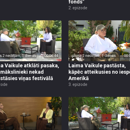
fonds"
2. epizode
s 2 nedēļām, 1 dienas
00:06:44
pirms 2 nedēļām, 1 dienas
00:
a Vaikule atklāti pasaka,
Laima Vaikule pastāsta,
 mākslinieki nekad
kāpēc atteikusies no ies
stāsies viņas festivālā
Amerikā
zode
3. epizode