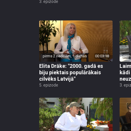
3. epizode
pirms 2 nedēļām, 1 dienas
00:03:18
pirm
Elita Drāke: "2000. gadā es
Laim
biju piektais populārākais
kādi
cilvēks Latvijā"
neuz
5. epizode
3. epi