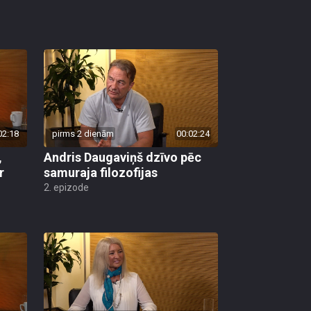
02:18
pirms 2 dienām
00:02:24
,
Andris Daugaviņš dzīvo pēc
r
samuraja filozofijas
2. epizode