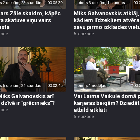
s 2 dienām, 23 stundām
00:05:29
pirms 3 dienām, 1 stundas
00:
ars Zāle skaidro, kāpēc
Miks Galvanovskis atklāj,
ra skatuve viņu vairs
kādiem līdzekļiem atvēra
ista
savu pirmo izklaides viet
zode
6. epizode
s 6 dienām, 21 stundas
00:02:45
pirms 1 nedēļas
00:
Miks Galvanovskis arī
Vai Laima Vaikule domā 
 dzīvē ir "grēcinieks"?
karjeras beigām? Dziedāt
atbild atklāti
zode
5. epizode