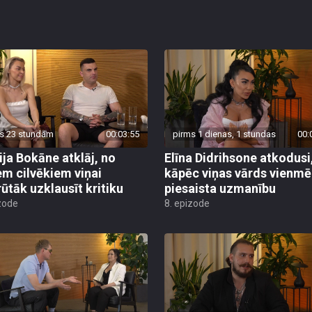
s 23 stundām
00:03:55
pirms 1 dienas, 1 stundas
00:
ija Bokāne atklāj, no
Elīna Didrihsone atkodusi
em cilvēkiem viņai
kāpēc viņas vārds vienmē
rūtāk uzklausīt kritiku
piesaista uzmanību
zode
8. epizode