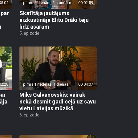
05:04
pirms 5 dienām, 2 stundām
00:02:59
 par
Skatītāja jautājums
aizkustināja Elitu Drāki teju
u
līdz asarām
5. epizode
02:28
pirms 1 nedēļas, 1 dienas
00:04:07
par
Miks Galvanovskis: vairāk
āja
nekā desmit gadi ceļā uz savu
vietu Latvijas mūzikā
6. epizode