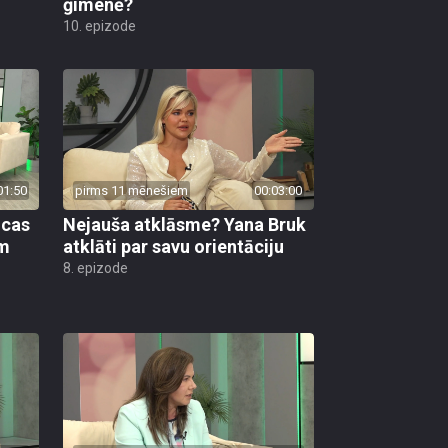
ģimenē?
10. epizode
01:50
pirms 11 mēnešiem
00:03:00
icas
Nejauša atklāsme? Yana Bruk
am
atklāti par savu orientāciju
8. epizode