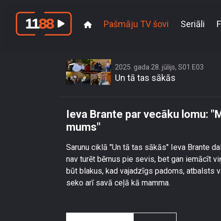
Pašmāju TV šovi
Seriāli
F
Ieva Brante par
2025. gada 28. jūlijs, S01 E03
Un tā tas sākās
Ieva Brante par vecāku lomu: "
mums"
Sarunu ciklā "Un tā tas sākās" Ieva Brante 
nav turēt bērnus pie sevis, bet gan iemācīt v
būt blakus, kad vajadzīgs padoms, atbalsts vai 
seko arī savā ceļā kā mamma.