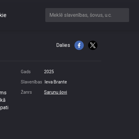
kie
Meklē slavenības, šovus, u.c.
zīvot bez mums\"
Dalies
Gads
2025
Slavenības
Ieva Brante
ums
Žanrs
Sarunu šovi
ikā
 pati