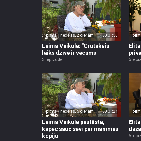
pirms 1 nedēļas, 2 dienām
00:01:50
pirm
Laima Vaikule: "Grūtākais
Elit
laiks dzīvē ir vecums"
priv
3. epizode
5. epi
pirms 1 nedēļas, 5 dienām
00:01:24
pirm
Laima Vaikule pastāsta,
Elit
kāpēc sauc sevi par mammas
daža
kopiju
5. epi