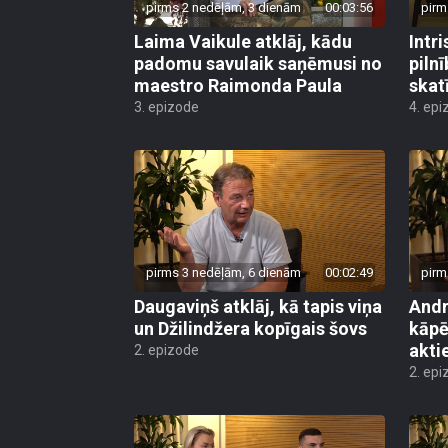
pirms 2 nedēļām, 3 dienām
00:03:56
pirm
Laima Vaikule atklāj, kādu
Intr
padomu savulaik saņēmusi no
piln
maestro Raimonda Paula
skat
3. epizode
4. epi
pirms 3 nedēļām, 6 dienām
00:02:49
pirm
Daugaviņš atklāj, kā tapis viņa
Andr
un Džilindžera kopīgais šovs
kāpē
aktie
2. epizode
2. epi