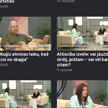
artēties
10. epizode
pizode
s 11 mēnešiem
00:02:54
pirms 11 mēnešiem
00:
 Kuģis atminas laiku, kad
Attiecību izvēle: vai jāuzt
ācis no skapja"
sirdij, prātam – vai vēl k
citam?
pizode
9. epizode