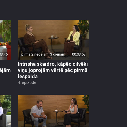
03:46
pirms 2 nedēļām, 3 dienām
00:03:53
Intrisha skaidro, kāpēc cilvēki
pējām
viņu joprojām vērtē pēc pirmā
iespaida
4. epizode