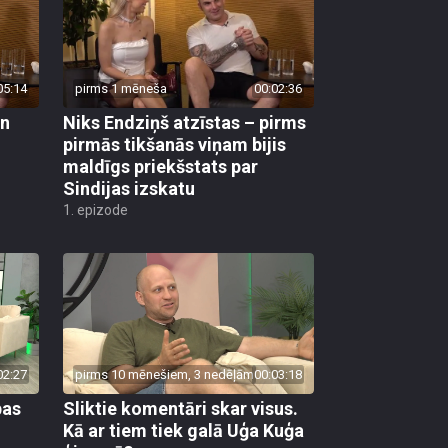
05:14
pirms 1 mēneša
00:02:36
un
Niks Endziņš atzīstas – pirms
pirmās tikšanās viņam bijis
maldīgs priekšstats par
Sindijas izskatu
1. epizode
02:27
pirms 10 mēnešiem, 3 nedēļām
00:03:18
bas
Sliktie komentāri skar visus.
Kā ar tiem tiek galā Uģa Kuģa