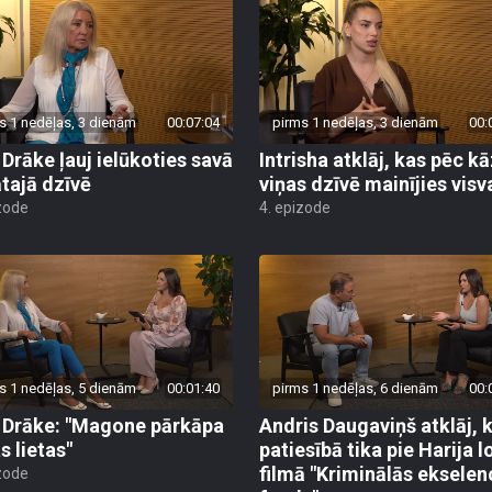
s 1 nedēļas, 3 dienām
00:07:04
pirms 1 nedēļas, 3 dienām
00:
a Drāke ļauj ielūkoties savā
Intrisha atklāj, kas pēc 
ātajā dzīvē
viņas dzīvē mainījies visv
zode
4. epizode
s 1 nedēļas, 5 dienām
00:01:40
pirms 1 nedēļas, 6 dienām
00:
a Drāke: "Magone pārkāpa
Andris Daugaviņš atklāj, 
s lietas"
patiesībā tika pie Harija 
filmā "Kriminālās ekselen
zode