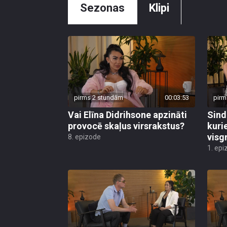
Sezonas
Klipi
pirms 2 stundām
00:03:53
pirm
Vai Elīna Didrihsone apzināti
Sind
provocē skaļus virsrakstus?
kuri
visg
8. epizode
1. epi