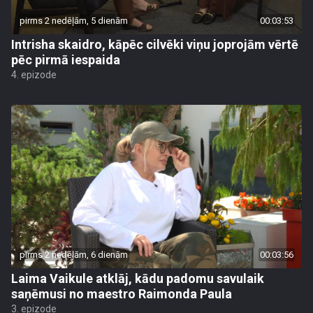
pirms 2 nedēļām, 5 dienām
00:03:53
Intrisha skaidro, kāpēc cilvēki viņu joprojām vērtē
pēc pirmā iespaida
4. epizode
pirms 2 nedēļām, 6 dienām
00:03:56
Laima Vaikule atklāj, kādu padomu savulaik
saņēmusi no maestro Raimonda Paula
3. epizode