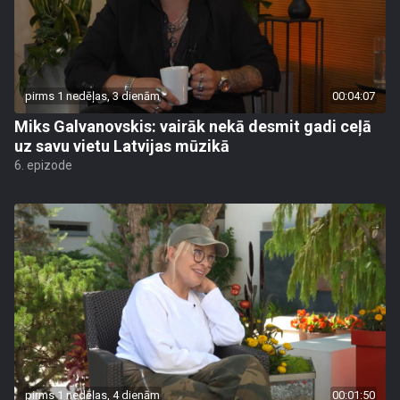
pirms 1 nedēļas, 3 dienām
00:04:07
Miks Galvanovskis: vairāk nekā desmit gadi ceļā
uz savu vietu Latvijas mūzikā
6. epizode
pirms 1 nedēļas, 4 dienām
00:01:50