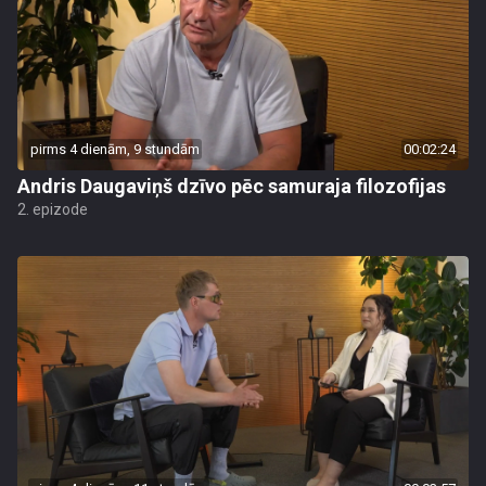
pirms 4 dienām, 9 stundām
00:02:24
Andris Daugaviņš dzīvo pēc samuraja filozofijas
2. epizode