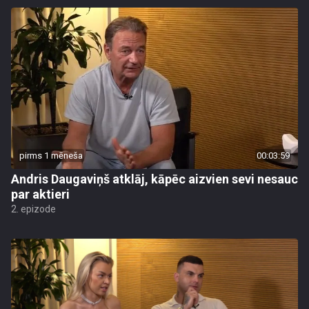
pirms 1 mēneša
00:03:59
Andris Daugaviņš atklāj, kāpēc aizvien sevi nesauc
par aktieri
2. epizode