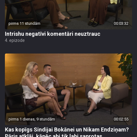
pirms 11 stundām
00:03:32
Intrishu negatīvi komentāri neuztrauc
4. epizode
pirms 1 dienas, 9 stundām
00:02:55
Kas kopīgs Sindijai Bokānei un Nikam Endziņam?
Pāris atklāj, kāpēc abi tik labi saprotas