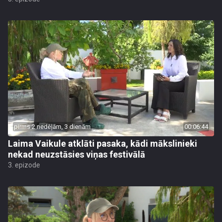
pirms 2 nedēļām, 3 dienām
00:06:44
Laima Vaikule atklāti pasaka, kādi mākslinieki
nekad neuzstāsies viņas festivālā
3. epizode