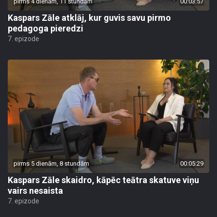
pirms 4 dienām, 11 stundām
00:03:57
Kaspars Zāle atklāj, kur guvis savu pirmo
pedagoga pieredzi
7. epizode
pirms 5 dienām, 8 stundām
00:05:29
Kaspars Zāle skaidro, kāpēc teātra skatuve viņu
vairs nesaista
7. epizode