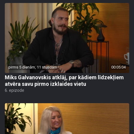
pirms 5 dienām, 11 stundām
00:05:04
Miks Galvanovskis atklāj, par kādiem līdzekļiem
atvēra savu pirmo izklaides vietu
6. epizode