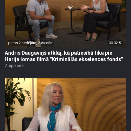
pirms 2 nedēļām, 2 dienām
00:02:51
Andris Daugaviņš atklāj, kā patiesībā tika pie
Harija lomas filmā "Kriminālās ekselences fonds"
2. epizode