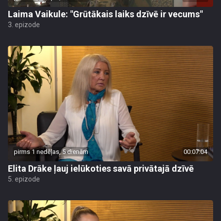
Laima Vaikule: "Grūtākais laiks dzīvē ir vecums"
3. epizode
pirms 1 nedēļas, 5 dienām
00:07:04
Elita Drāke ļauj ielūkoties savā privātajā dzīvē
5. epizode