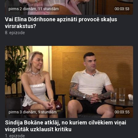
pirms 2 dienām, 11 stundām
00:03:53
Vai Elīna Didrihsone apzināti provocē skaļus
virsrakstus?
8. epizode
pirms 3 dienām, 9 stundām
00:03:55
Sindija Bokāne atklāj, no kuriem cilvēkiem viņai
visgrūtāk uzklausīt kritiku
1. epizode