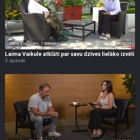
pirms 3 nedēļām, 1 dienas
00:05:04
Laima Vaikule atklāti par savu dzīves lielāko izvēli
3. epizode