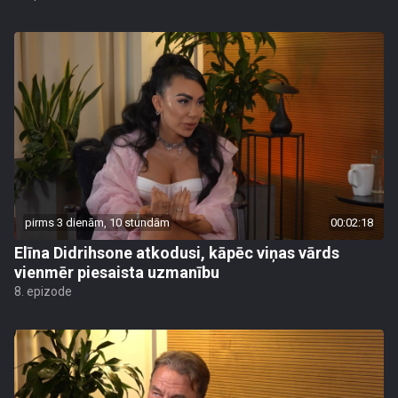
pirms 3 dienām, 10 stundām
00:02:18
Elīna Didrihsone atkodusi, kāpēc viņas vārds
vienmēr piesaista uzmanību
8. epizode