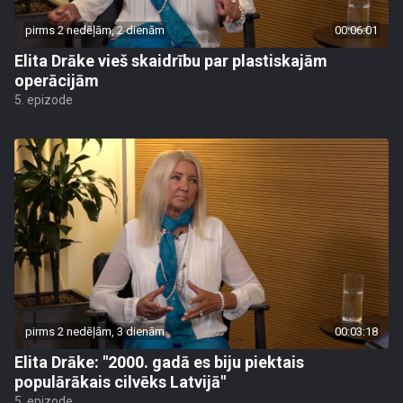
pirms 2 nedēļām, 2 dienām
00:06:01
Elita Drāke vieš skaidrību par plastiskajām
operācijām
5. epizode
pirms 2 nedēļām, 3 dienām
00:03:18
Elita Drāke: "2000. gadā es biju piektais
populārākais cilvēks Latvijā"
5. epizode