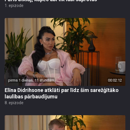
1. epizode
pirms 1 dienas, 11 stundām
00:02:12
Elīna Didrihsone atklāti par līdz šim sarežģītāko
laulības pārbaudījumu
8. epizode