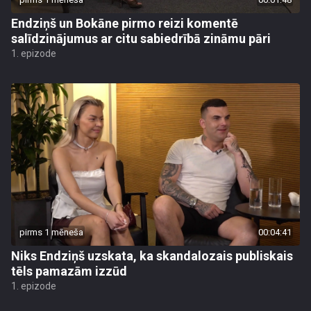
Endziņš un Bokāne pirmo reizi komentē
salīdzinājumus ar citu sabiedrībā zināmu pāri
1. epizode
pirms 1 mēneša
00:04:41
Niks Endziņš uzskata, ka skandalozais publiskais
tēls pamazām izzūd
1. epizode