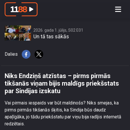
Niks Endziņš atzīstas – pirms pirmās
tikšanās viņam bijis maldīgs
priekšstats par Sindijas izskatu
2026. gada 1. jūlijs, S02 E01
Un tā tas sākās
Dalies
Niks Endziņš atzīstas – pirms pirmās
tikšanās viņam bijis maldīgs priekšstats
par Sindijas izskatu
Vai pirmais iespaids var būt maldinošs? Niks smejas, ka
pirms pirmās tikšanās šķitis, ka Sindija būs daudz
apaļīgāka, jo tādu priekšstatu par viņu bija radījis internetā
redzētais.