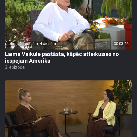
pirms 2 nedēļām, 4 dienām
00:03:46
Laima Vaikule pastāsta, kāpēc atteikusies no
iespējām Amerikā
3. epizode