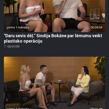
pirms 1 mēneša
00:04:04
"Daru sevis dēļ." Sindija Bokāne par lēmumu veikt
plastisko operāciju
1. epizode
pirms 1 mēneša
00:01:48