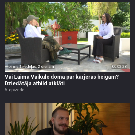
pirms 1 nedēļas, 2 dienām
00:02:28
Vai Laima Vaikule domā par karjeras beigām?
Dziedātāja atbild atklāti
5. epizode