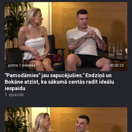
pirms 1 mēneša
00:02:23
"Pamodāmies" jau sapucējušies." Endziņš un
Bokāne atzīst, ka sākumā centās radīt ideālu
iespaidu
1. epizode