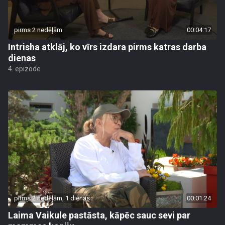
pirms 2 nedēļām
00:04:17
Intrisha atklāj, ko vīrs izdara pirms katras darba
dienas
4. epizode
pirms 2 nedēļām, 1 dienas
00:01:24
Laima Vaikule pastāsta, kāpēc sauc sevi par