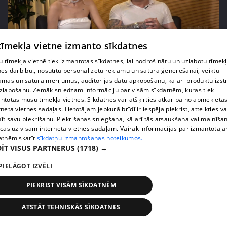
 tīmekļa vietne izmanto sīkdatnes
 tīmekļa vietnē tiek izmantotas sīkdatnes, lai nodrošinātu un uzlabotu tīmek
pirms 1 mēneša, 1 nedēļas
00:05:14
nes darbību., nosūtītu personalizētu reklāmu un satura ģenerēšanai, veiktu
āmas un satura mērījumus, auditorijas datu apkopošanu, kā arī produktu izst
Niks Endziņš sola – viņa un Sindijas kāzas būs vēl
zlabošanu. Zemāk sniedzam informāciju par visām sīkdatnēm, kuras tiek
iespaidīgākas par skaļo bildinājumu
ntotas mūsu tīmekļa vietnēs. Sīkdatnes var atšķirties atkarībā no apmeklētā
1. epizode
rneta vietnes sadaļas. Lietotājam jebkurā brīdī ir iespēja piekrist, atteikties va
īt savu piekrišanu. Piekrišanas sniegšana, kā arī tās atsaukšana vai mainīša
ecas uz visām interneta vietnes sadaļām. Vairāk informācijas par izmantotaj
atnēm skatīt
sīkdatņu izmantošanas noteikumos.
ĪT VISUS PARTNERUS
(1718) →
PIELĀGOT IZVĒLI
PIEKRIST VISĀM SĪKDATNĒM
ATSTĀT TEHNISKĀS SĪKDATNES