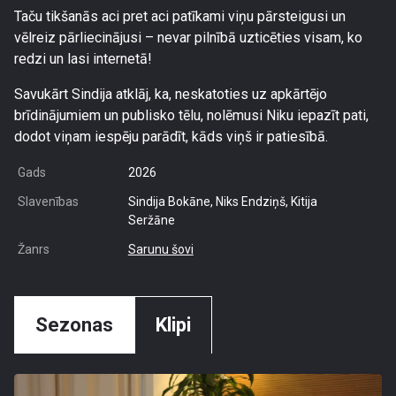
Taču tikšanās aci pret aci patīkami viņu pārsteigusi un
vēlreiz pārliecinājusi – nevar pilnībā uzticēties visam, ko
redzi un lasi internetā!
Savukārt Sindija atklāj, ka, neskatoties uz apkārtējo
brīdinājumiem un publisko tēlu, nolēmusi Niku iepazīt pati,
dodot viņam iespēju parādīt, kāds viņš ir patiesībā.
Gads
2026
Slavenības
Sindija Bokāne, Niks Endziņš, Kitija
Seržāne
Žanrs
Sarunu šovi
Sezonas
Klipi