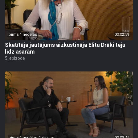
pirms 1 nedēļas
00:02:59
Skatītāja jautājums aizkustināja Elitu Drāki teju
līdz asarām
5. epizode
pirms 1 nedēļas, 1 dienas
00:03:45