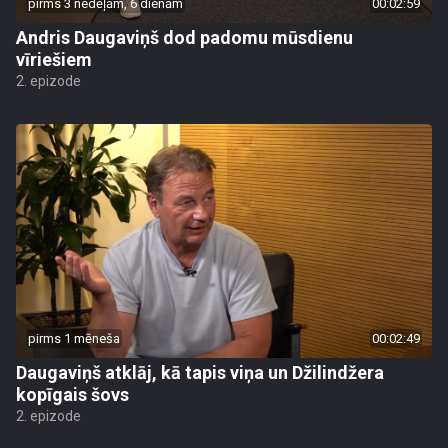
pirms 3 nedēļām, 6 dienām
00:02:59
Andris Daugaviņš dod padomu mūsdienu
vīriešiem
2. epizode
pirms 1 mēneša
00:02:49
Daugaviņš atklāj, kā tapis viņa un Džilindžera
kopīgais šovs
2. epizode