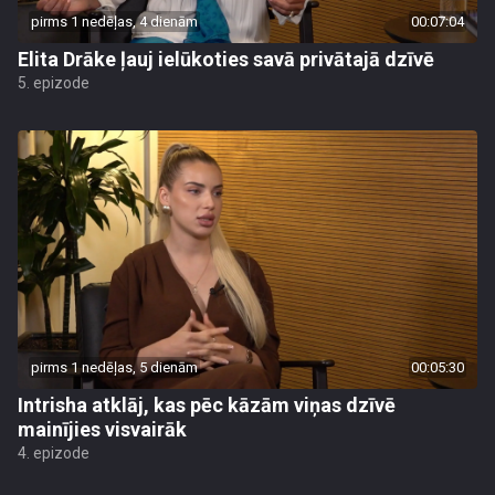
pirms 1 nedēļas, 4 dienām
00:07:04
Elita Drāke ļauj ielūkoties savā privātajā dzīvē
5. epizode
pirms 1 nedēļas, 5 dienām
00:05:30
Intrisha atklāj, kas pēc kāzām viņas dzīvē
mainījies visvairāk
4. epizode