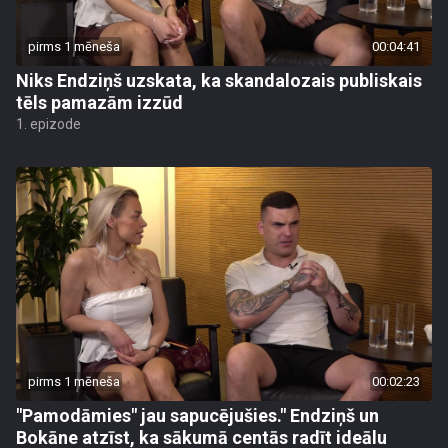
pirms 1 mēneša
00:04:41
Niks Endziņš uzskata, ka skandalozais publiskais
tēls pamazām izzūd
1. epizode
pirms 1 mēneša
00:02:23
"Pamodāmies" jau sapucējušies." Endziņš un
Bokāne atzīst, ka sākumā centās radīt ideālu