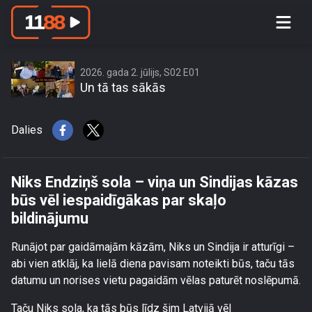
Niks Endziņš sola – viņa un Sindijas
kāzas būs vēl iespaidīgākas par skaļo
bildinājumu
2026. gada 2. jūlijs, S02 E01
Un tā tas sākās
Dalies
Niks Endziņš sola – viņa un Sindijas kāzas
būs vēl iespaidīgākas par skaļo
bildinājumu
Runājot par gaidāmajām kāzām, Niks un Sindija ir atturīgi –
abi vien atklāj, ka lielā diena pavisam noteikti būs, taču tās
datumu un norises vietu pagaidām vēlas paturēt noslēpumā.
Taču Niks sola, ka tās būs līdz šim Latvijā vēl