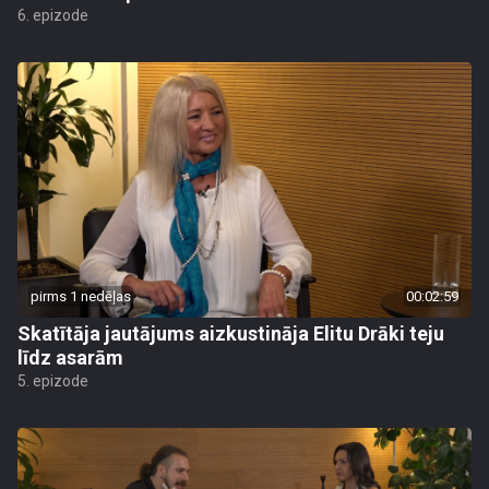
6. epizode
pirms 1 nedēļas
00:02:59
Skatītāja jautājums aizkustināja Elitu Drāki teju
līdz asarām
5. epizode