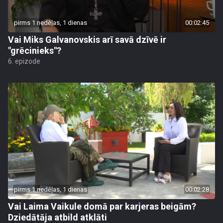
pirms 1 nedēļas, 1 dienas
00:02:45
Vai Miks Galvanovskis arī savā dzīvē ir
"grēcinieks"?
6. epizode
pirms 1 nedēļas, 1 dienas
00:02:28
Vai Laima Vaikule domā par karjeras beigām?
Dziedātāja atbild atklāti