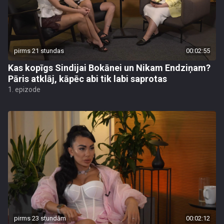
pirms 21 stundas
00:02:55
Kas kopīgs Sindijai Bokānei un Nikam Endziņam?
Pāris atklāj, kāpēc abi tik labi saprotas
1. epizode
pirms 23 stundām
00:02:12