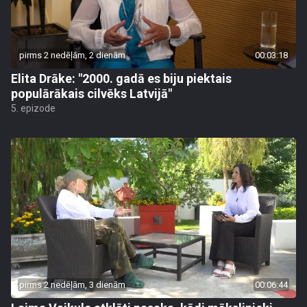
pirms 2 nedēļām, 2 dienām
00:03:18
Elita Drāke: "2000. gadā es biju piektais
populārākais cilvēks Latvijā"
5. epizode
pirms 2 nedēļām, 3 dienām
00:06:44