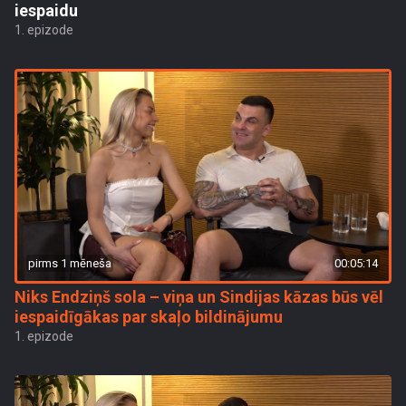
iespaidu
1. epizode
pirms 1 mēneša
00:05:14
Niks Endziņš sola – viņa un Sindijas kāzas būs vēl
iespaidīgākas par skaļo bildinājumu
1. epizode