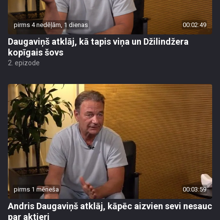
pirms 4 nedēļām, 1 dienas
00:02:49
Daugaviņš atklāj, kā tapis viņa un Džilindžera
kopīgais šovs
2. epizode
pirms 1 mēneša
00:03:59
Andris Daugaviņš atklāj, kāpēc aizvien sevi nesauc
par aktieri