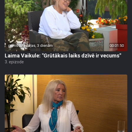
pirms 1 nedēļas, 3 dienām
00:01:50
Laima Vaikule: "Grūtākais laiks dzīvē ir vecums"
3. epizode