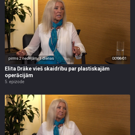
pirms 2 nedēļām, 1 dienas
00:06:01
Elita Drāke vieš skaidrību par plastiskajām
operācijām
5. epizode