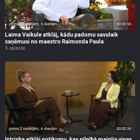
pirms 2 nedēļām, 5 dienām
00:03:56
Laima Vaikule atklāj, kādu padomu savulaik
saņēmusi no maestro Raimonda Paula
3. epizode
pirms 2 nedēļām, 6 dienām
00:03:36
Intrisha atklāj notikumu, kas pilnībā mainīja viņas