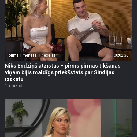
pirms 1 mēneša, 1 nedēļas
00:02:36
Niks Endziņš atzīstas – pirms pirmās tikšanās
viņam bijis maldīgs priekšstats par Sindijas
izskatu
1. epizode