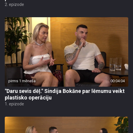
2. epizode
pirms 1 mēneša
00:04:04
"Daru sevis dēļ." Sindija Bokāne par lēmumu veikt
plastisko operāciju
1. epizode