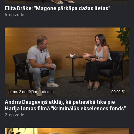
Elita Drāke: "Magone pārkāpa dažas lietas"
5. epizode
pirms 2 nedēļām, 1 dienas
00:02:51
Andris Daugaviņš atklāj, kā patiesībā tika pie
Harija lomas filmā "Kriminālās ekselences fonds"
2. epizode