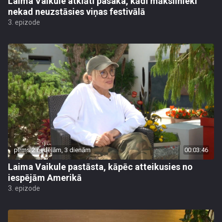
Laima Vaikule atklāti pasaka, kādi mākslinieki
nekad neuzstāsies viņas festivālā
3. epizode
pirms 2 nedēļām, 3 dienām
00:03:46
Laima Vaikule pastāsta, kāpēc atteikusies no
iespējām Amerikā
3. epizode