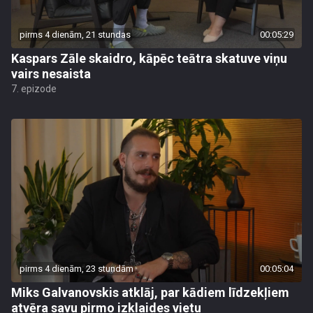
pirms 4 dienām, 21 stundas
00:05:29
Kaspars Zāle skaidro, kāpēc teātra skatuve viņu
vairs nesaista
7. epizode
pirms 4 dienām, 23 stundām
00:05:04
Miks Galvanovskis atklāj, par kādiem līdzekļiem
atvēra savu pirmo izklaides vietu