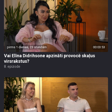
pirms 1 dienas, 23 stundām
00:03:53
Vai Elīna Didrihsone apzināti provocē skaļus
virsrakstus?
8. epizode