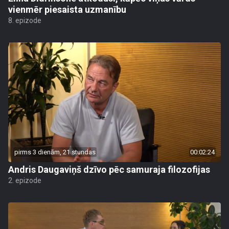
vienmēr piesaista uzmanību
8. epizode
pirms 3 dienām, 21 stundas
00:02:24
Andris Daugaviņš dzīvo pēc samuraja filozofijas
2. epizode