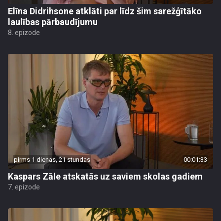
Elīna Didrihsone atklāti par līdz šim sarežģītāko
laulības pārbaudījumu
8. epizode
pirms 1 dienas, 21 stundas
00:01:33
Kaspars Zāle atskatās uz saviem skolas gadiem
7. epizode