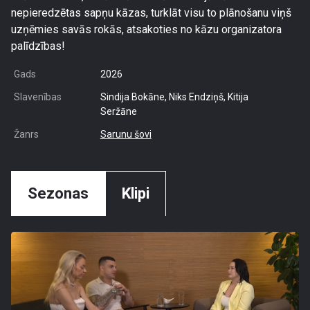
nepieredzētas sapņu kāzas, turklāt visu to plānošanu viņš
uzņēmies savās rokās, atsakoties no kāzu organizatora
palīdzības!
Gads
2026
Slavenības
Sindija Bokāne, Niks Endziņš, Kitija
Seržāne
Žanrs
Sarunu šovi
Sezonas
Klipi