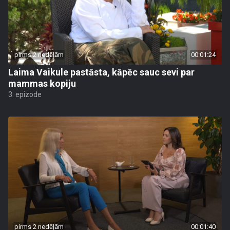
pirms 2 nedēļām
00:01:24
Laima Vaikule pastāsta, kāpēc sauc sevi par
mammas kopiju
3. epizode
pirms 2 nedēļām
00:01:40