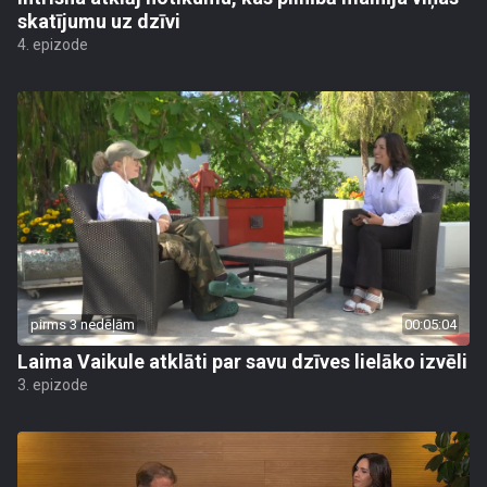
skatījumu uz dzīvi
4. epizode
pirms 3 nedēļām
00:05:04
Laima Vaikule atklāti par savu dzīves lielāko izvēli
3. epizode