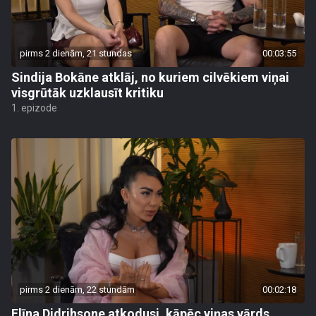
pirms 2 dienām, 21 stundas
00:03:55
Sindija Bokāne atklāj, no kuriem cilvēkiem viņai
visgrūtāk uzklausīt kritiku
1. epizode
pirms 2 dienām, 22 stundām
00:02:18
Elīna Didrihsone atkodusi, kāpēc viņas vārds