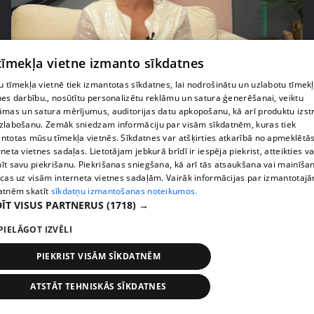
 tīmekļa vietne izmanto sīkdatnes
pirms 7 mēnešiem
00:03:57
 tīmekļa vietnē tiek izmantotas sīkdatnes, lai nodrošinātu un uzlabotu tīmek
Yana Bruk pasaka, kādu vīrieti patiesībā meklē
nes darbību., nosūtītu personalizētu reklāmu un satura ģenerēšanai, veiktu
8. epizode
āmas un satura mērījumus, auditorijas datu apkopošanu, kā arī produktu izst
zlabošanu. Zemāk sniedzam informāciju par visām sīkdatnēm, kuras tiek
ntotas mūsu tīmekļa vietnēs. Sīkdatnes var atšķirties atkarībā no apmeklētā
rneta vietnes sadaļas. Lietotājam jebkurā brīdī ir iespēja piekrist, atteikties va
īt savu piekrišanu. Piekrišanas sniegšana, kā arī tās atsaukšana vai mainīša
ecas uz visām interneta vietnes sadaļām. Vairāk informācijas par izmantotaj
atnēm skatīt
sīkdatņu izmantošanas noteikumos.
ĪT VISUS PARTNERUS
(1718) →
PIELĀGOT IZVĒLI
PIEKRIST VISĀM SĪKDATNĒM
pirms 10 mēnešiem, 3 nedēļām
00:04:43
ATSTĀT TEHNISKĀS SĪKDATNES
Uģa Kuģa padoms gudriem vīriem – ļaujiet sievām