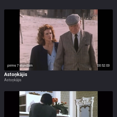
pirms 7 stundām
00:52:03
Astoņkājis
Astoņkājis