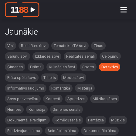
Jaunākie
Visi
Realitātes šovi
Tematiskie TV šovi
Ziņas
Sarunu šovi
Izklaides šovi
Realitātes seriāli
Ceļojumu
Ģimenes
Drāma
Kulinārijas šovi
Sports
Detektīvs
Prāta spēļu šovs
Trilleris
Modes šovi
Informatīvs raidījums
Romantika
Mistērija
Šovs par veselību
Koncerti
Spriedzes
Mūzikas šovs
Humors
Komēdija
Ģimenes seriāls
Dokumentālie raidījumi
Komēdijseriāls
Fantāzija
Mūzikls
Piedzīvojumu filma
Animācijas filma
Dokumentāla filma