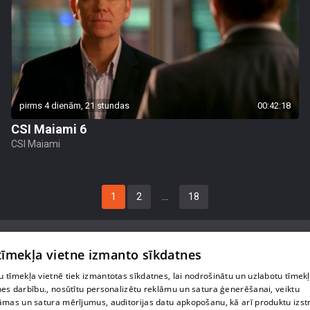
pirms 4 dienām, 21 stundas
00:42:18
CSI Maiami 6
CSI Maiami
1
2
…
18
 tīmekļa vietne izmanto sīkdatnes
 tīmekļa vietnē tiek izmantotas sīkdatnes, lai nodrošinātu un uzlabotu tīmek
Par mums
nes darbību., nosūtītu personalizētu reklāmu un satura ģenerēšanai, veiktu
āmas un satura mērījumus, auditorijas datu apkopošanu, kā arī produktu izst