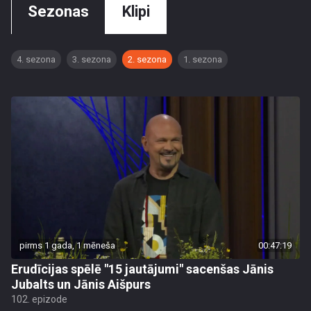
Sezonas
Klipi
4. sezona
3. sezona
2. sezona
1. sezona
pirms 1 gada, 1 mēneša
00:47:19
Erudīcijas spēlē "15 jautājumi" sacenšas Jānis
Jubalts un Jānis Aišpurs
102. epizode