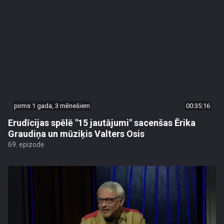
pirms 1 gada, 3 mēnešiem
00:35:16
Erudīcijas spēlē "15 jautājumi" sacenšas Ērika
Graudiņa un mūziķis Valters Osis
69. epizode