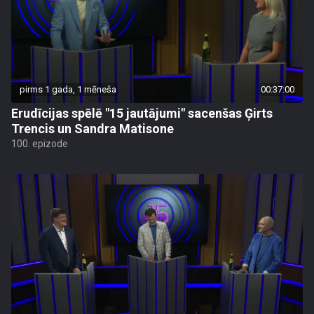
pirms 1 gada, 1 mēneša
00:37:00
Erudīcijas spēlē "15 jautājumi" sacenšas Ģirts
Trencis un Sandra Matisone
100. epizode