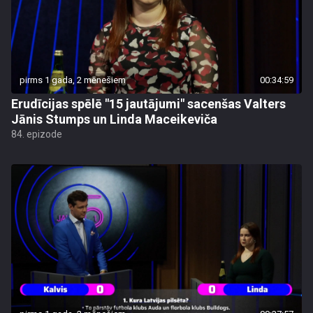
pirms 1 gada, 2 mēnešiem
00:34:59
Erudīcijas spēlē "15 jautājumi" sacenšas Valters
Jānis Stumps un Linda Maceikeviča
84. epizode