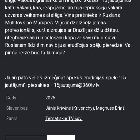
angļu valodas gramatiku un reliģiski skatās "15 jautājumus"
katru vakaru, kas, iespējams, arī bija iepriekšējā vakara
uzvaras veiksmes atslēga. Viņa pretinieks ir Ruslans
Muhitovs no Mārupes. Viņš ir dzelzceļa jomas
profesionālis, kurš aizraujas ar Brazīlijas džiu džitsu,
riteņbraukšanu un ceļošanu kopā ar savu mīļo sievu.
Ruslanam līdz šim nav bijusi erudīcijas spēļu pieredze. Vai
pirmā reize būs tā laimīgā?
Ja arī pats vēlies izmēģināt spēkus erudīcijas spēlē "15
jautājumi", piesakies - 15jautajumi@360tv.lv
Gads
2025
Slavenības
Jānis Krīvēns (Krivenchy), Magnuss Eriņš
Žanrs
Tematiskie TV šovi