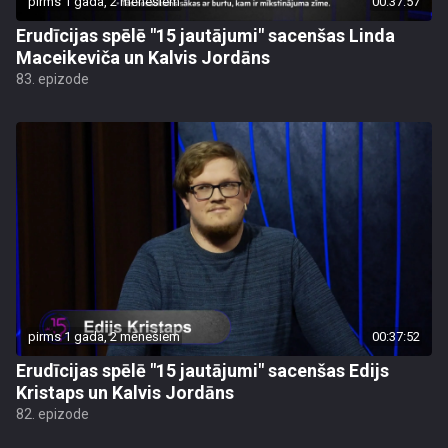
pirms 1 gada, 2 mēnešiem
00:37:57
Erudīcijas spēlē "15 jautājumi" sacenšas Linda
Maceikeviča un Kalvis Jordāns
83. epizode
pirms 1 gada, 2 mēnešiem
00:37:52
Erudīcijas spēlē "15 jautājumi" sacenšas Edijs
Kristaps un Kalvis Jordāns
82. epizode