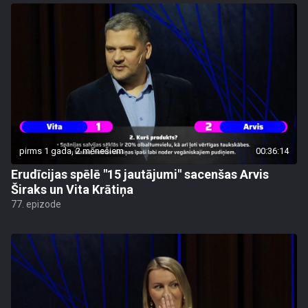
pirms 1 gada, 2 mēnešiem
00:36:14
Erudīcijas spēlē "15 jautājumi" sacenšas Arvis
Širaks un Vita Krātiņa
77. epizode