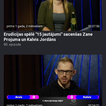
pirms 1 gada, 2 mēnešiem
00:37:56
Erudīcijas spēlē "15 jautājumi" sacenšas Zane
Projuma un Kalvis Jordāns
80. epizode
pirms 1 gada, 2 mēnešiem
00:34:51