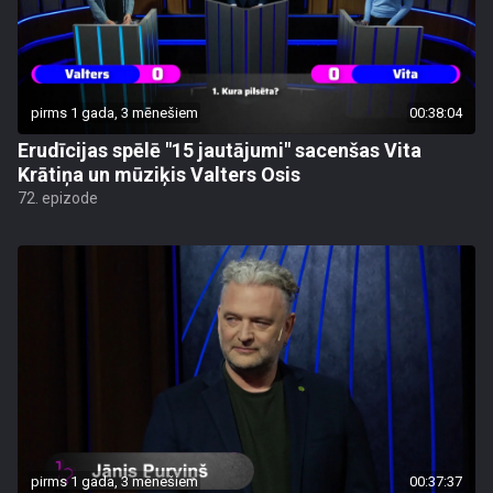
pirms 1 gada, 3 mēnešiem
00:38:04
Erudīcijas spēlē "15 jautājumi" sacenšas Vita
Krātiņa un mūziķis Valters Osis
72. epizode
pirms 1 gada, 3 mēnešiem
00:37:37