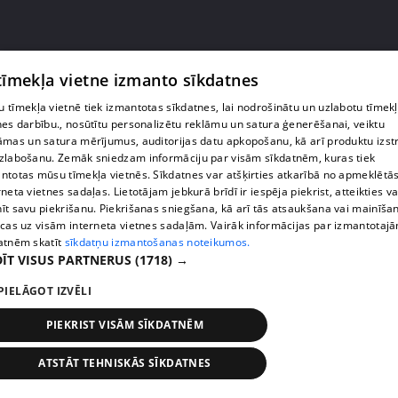
 tīmekļa vietne izmanto sīkdatnes
pirms 1 gada, 3 mēnešiem
00:35:10
 tīmekļa vietnē tiek izmantotas sīkdatnes, lai nodrošinātu un uzlabotu tīmek
Erudīcijas spēlē "15 jautājumi" sacenšas Rūdolfs
nes darbību., nosūtītu personalizētu reklāmu un satura ģenerēšanai, veiktu
Kristbergs un Sintija Meijere
āmas un satura mērījumus, auditorijas datu apkopošanu, kā arī produktu izst
64. epizode
zlabošanu. Zemāk sniedzam informāciju par visām sīkdatnēm, kuras tiek
ntotas mūsu tīmekļa vietnēs. Sīkdatnes var atšķirties atkarībā no apmeklētā
rneta vietnes sadaļas. Lietotājam jebkurā brīdī ir iespēja piekrist, atteikties va
īt savu piekrišanu. Piekrišanas sniegšana, kā arī tās atsaukšana vai mainīša
ecas uz visām interneta vietnes sadaļām. Vairāk informācijas par izmantotaj
atnēm skatīt
sīkdatņu izmantošanas noteikumos.
ĪT VISUS PARTNERUS
(1718) →
PIELĀGOT IZVĒLI
PIEKRIST VISĀM SĪKDATNĒM
ATSTĀT TEHNISKĀS SĪKDATNES
pirms 1 gada, 3 mēnešiem
00:33:04