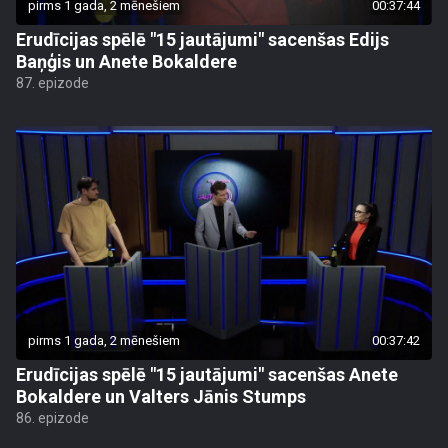
pirms 1 gada, 2 mēnešiem
00:37:44
Erudīcijas spēlē "15 jautājumi" sacenšas Edijs
Baņģis un Anete Bokaldere
87. epizode
pirms 1 gada, 2 mēnešiem
00:37:42
Erudīcijas spēlē "15 jautājumi" sacenšas Anete
Bokaldere un Valters Jānis Stumps
86. epizode