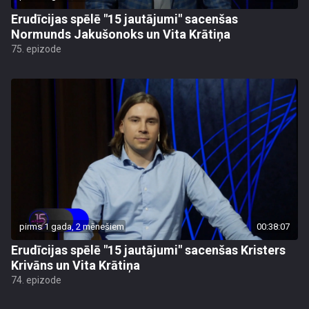
Erudīcijas spēlē "15 jautājumi" sacenšas
Normunds Jakušonoks un Vita Krātiņa
75. epizode
pirms 1 gada, 2 mēnešiem
00:38:07
Erudīcijas spēlē "15 jautājumi" sacenšas Kristers
Krivāns un Vita Krātiņa
74. epizode