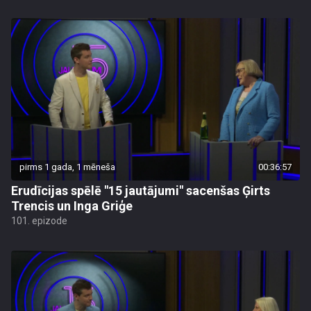
pirms 1 gada, 1 mēneša
00:36:57
Erudīcijas spēlē "15 jautājumi" sacenšas Ģirts
Trencis un Inga Griģe
101. epizode