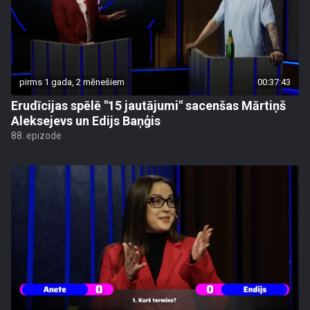
pirms 1 gada, 2 mēnešiem
00:37:43
Erudīcijas spēlē "15 jautājumi" sacenšas Mārtiņš
Aleksejevs un Edijs Baņģis
88. epizode