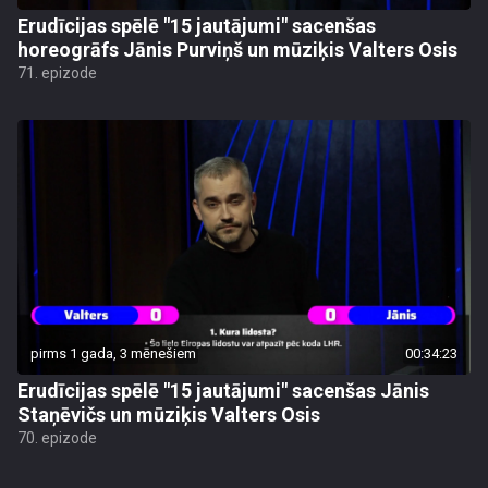
Erudīcijas spēlē "15 jautājumi" sacenšas
horeogrāfs Jānis Purviņš un mūziķis Valters Osis
71. epizode
pirms 1 gada, 3 mēnešiem
00:34:23
Erudīcijas spēlē "15 jautājumi" sacenšas Jānis
Staņēvičs un mūziķis Valters Osis
70. epizode