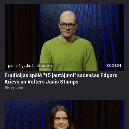
pirms 1 gada, 2 mēnešiem
00:34:04
Erudīcijas spēlē "15 jautājumi" sacenšas Edgars
Krievs un Valters Jānis Stumps
85. epizode