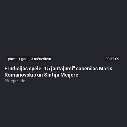
pirms 1 gada, 3 mēnešiem
00:37:09
Erudīcijas spēlē "15 jautājumi" sacenšas Māris
Romanovskis un Sintija Meijere
65. epizode