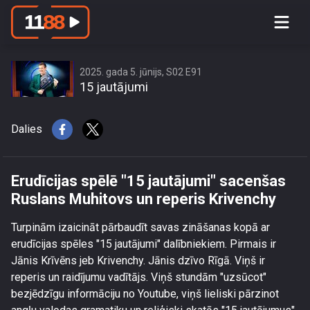
Erudīcijas spēlē \"15 jautājumi\"
sacenšas Ruslans Muhitovs un
reperis Krivenchy
2025. gada 5. jūnijs, S02 E91
15 jautājumi
Dalies
Erudīcijas spēlē "15 jautājumi" sacenšas
Ruslans Muhitovs un reperis Krivenchy
Turpinām izaicināt pārbaudīt savas zināšanas kopā ar
erudīcijas spēles "15 jautājumi" dalībniekiem. Pirmais ir
Jānis Krīvēns jeb Krivenchy. Jānis dzīvo Rīgā. Viņš ir
reperis un raidījumu vadītājs. Viņš stundām "uzsūcot"
bezjēdzīgu informāciju no Youtube, viņš lieliski pārzinot