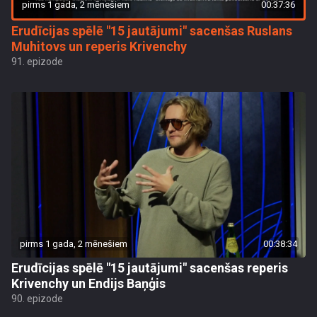
pirms 1 gada, 2 mēnešiem
00:37:36
Erudīcijas spēlē "15 jautājumi" sacenšas Ruslans
Muhitovs un reperis Krivenchy
91. epizode
pirms 1 gada, 2 mēnešiem
00:38:34
Erudīcijas spēlē "15 jautājumi" sacenšas reperis
Krivenchy un Endijs Baņģis
90. epizode