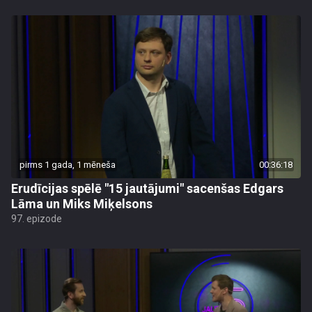
pirms 1 gada, 1 mēneša
00:36:18
Erudīcijas spēlē "15 jautājumi" sacenšas Edgars
Lāma un Miks Miķelsons
97. epizode