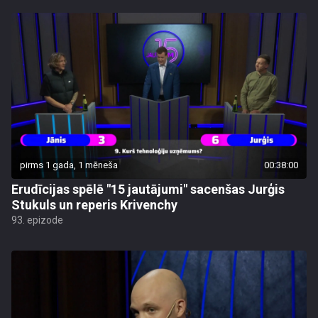
pirms 1 gada, 1 mēneša
00:38:00
Erudīcijas spēlē "15 jautājumi" sacenšas Jurģis
Stukuls un reperis Krivenchy
93. epizode