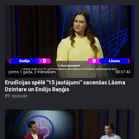
pirms 1 gada, 2 mēnešiem
00:37:43
Erudīcijas spēlē "15 jautājumi" sacenšas Lāsma
Dzintare un Endijs Baņģis
89. epizode