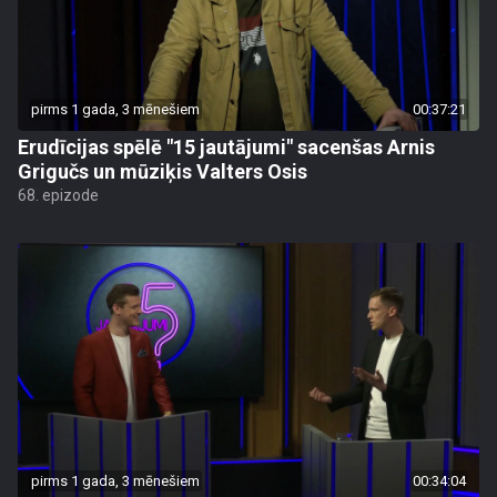
pirms 1 gada, 3 mēnešiem
00:37:21
Erudīcijas spēlē "15 jautājumi" sacenšas Arnis
Grigučs un mūziķis Valters Osis
68. epizode
pirms 1 gada, 3 mēnešiem
00:34:04