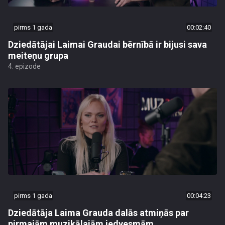
pirms 1 gada
00:02:40
Dziedātājai Laimai Graudai bērnībā ir bijusi sava
meiteņu grupa
4. epizode
pirms 1 gada
00:04:23
Dziedātāja Laima Grauda dalās atmiņās par
pirmajām muzikālajām iedvesmām