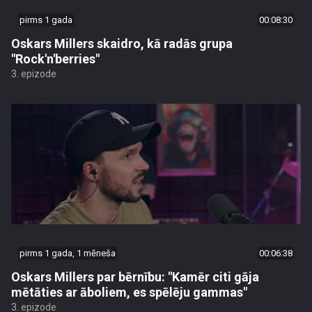
pirms 1 gada
00:08:30
Oskars Millers skaidro, kā radās grupa
"Rock'n'berries"
3. epizode
pirms 1 gada, 1 mēneša
00:06:38
Oskars Millers par bērnību: "Kamēr citi gāja
mētāties ar āboliem, es spēlēju gammas"
3. epizode