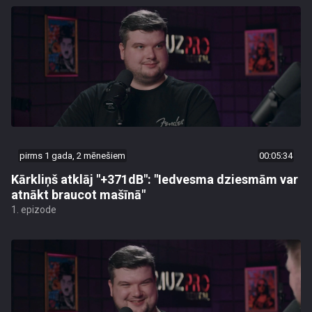
pirms 1 gada, 2 mēnešiem
00:05:34
Kārkliņš atklāj "+371dB": "Iedvesma dziesmām var
atnākt braucot mašīnā"
1. epizode