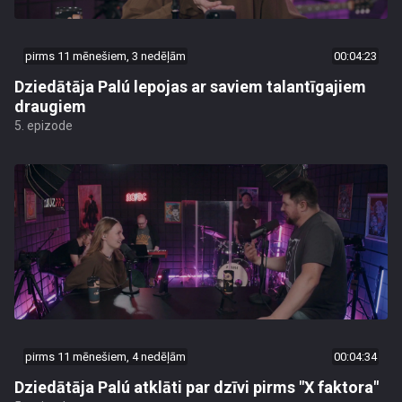
pirms 11 mēnešiem, 3 nedēļām
00:04:23
Dziedātāja Palú lepojas ar saviem talantīgajiem
draugiem
5. epizode
pirms 11 mēnešiem, 4 nedēļām
00:04:34
Dziedātāja Palú atklāti par dzīvi pirms "X faktora"