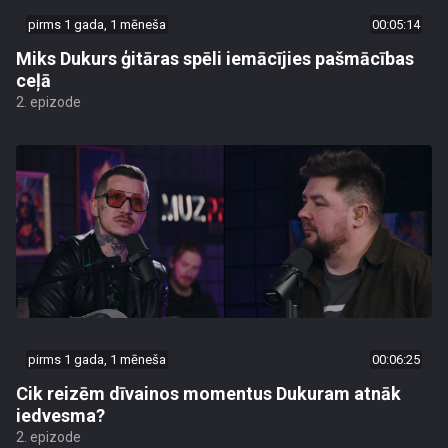
pirms 1 gada, 1 mēneša
00:05:14
Miks Dukurs ģitāras spēli iemācījies pašmācības
ceļā
2. epizode
pirms 1 gada, 1 mēneša
00:06:25
Cik reizēm dīvainos momentus Dukuram atnāk
iedvesma?
2. epizode