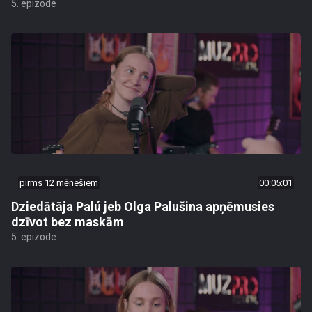
5. epizode
pirms 12 mēnešiem
00:05:01
Dziedātāja Palú jeb Olga Palušina apņēmusies
dzīvot bez maskām
5. epizode