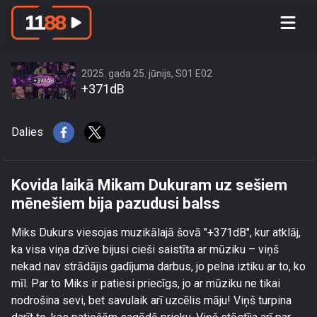
Kovida laikā Mikam Dukuram uz
sešiem mēnešiem bija pazudusi balss
2025. gada 25. jūnijs, S01 E02
+371dB
Dalies
Kovida laikā Mikam Dukuram uz sešiem
mēnešiem bija pazudusi balss
Miks Dukurs viesojas muzikālajā šovā "+371dB", kur atklāj,
ka visa viņa dzīve bijusi cieši saistīta ar mūziku – viņš
nekad nav strādājis gadījuma darbus, jo pelna iztiku ar to, ko
mīl. Par to Miks ir patiesi priecīgs, jo ar mūziku ne tikai
nodrošina sevi, bet savulaik arī uzcēlis māju! Viņš turpina