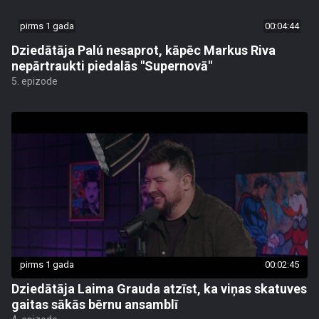
pirms 1 gada
00:04:44
Dziedātāja Palú nesaprot, kāpēc Markus Riva
nepārtraukti piedalās "Supernovā"
5. epizode
pirms 1 gada
00:02:45
Dziedātāja Laima Grauda atzīst, ka viņas skatuves
gaitas sākās bērnu ansamblī