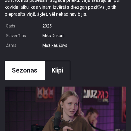
darīt to, kas patiešām sagādā prieku. Viņš stāstīja arī par
kovida laiku, kas viņam izvērtās diezgan pozitīvs, jo tik
pieprasīts viņš, šķiet, vēl nekad nav bijis.
Gads
2025
Slavenības
Miks Dukurs
Žanrs
Mūzikas šovs
Sezonas
Klipi