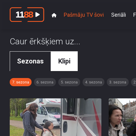
Pašmāju TV šovi
Seriāli
F
Caur ērkšķiem uz...
Sezonas
Klipi
7. sezona
6. sezona
5. sezona
4. sezona
3. sezona
2