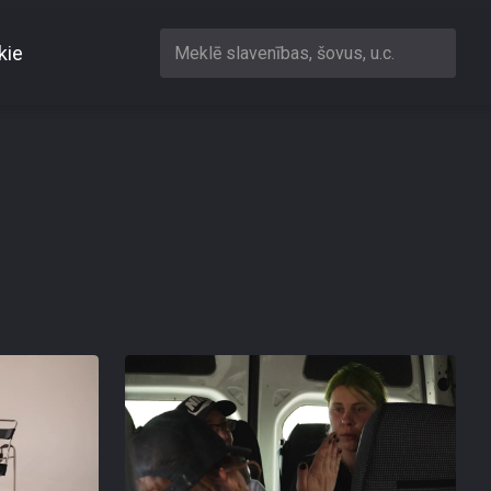
kie
Meklē slavenības, šovus, u.c.