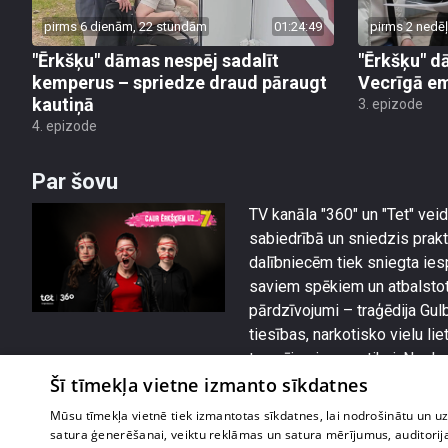
pirms 6 dienām, 22 stundām
01:24:49
pirms 2 nedē
"Ērkšķu" dāmas nespēj sadalīt
"Ērkšķu" d
kemperus – spriedze draud pāraugt
Vecrīgā emo
kautiņā
3. epizode
4. epizode
Par šovu
TV kanāla "360" un "Tet" veid
sabiedrībā un sniedzis prak
dalībniecēm tiek sniegta ie
saviem spēkiem un atbalstot
pārdzīvojumi – traģēdija Gu
tiesības, narkotisko vielu li
traucējumi, un ne tikai. Nes
saviem spēkiem.
Šī tīmekļa vietne izmanto sīkdatnes
Mūsu tīmekļa vietnē tiek izmantotas sīkdatnes, lai nodrošinātu un u
satura ģenerēšanai, veiktu reklāmas un satura mērījumus, auditorij