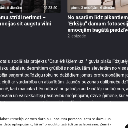
ļām, 6 dienām
01:23:50
pirms 3 nedēļām, 6 dienām
āmu strīdi nerimst –
No asarām līdz pikantiem
cijas sit augstu vilni
"Ērkšķu" dāmām fotosesij
emocijām bagātā piedzī
2. epizode
otais sociālais projekts "Caur ērkšķiem uz…" guvis plašu līdzjutēju
tisku atbalstu desmitiem grūtībās nonākušām sievietēm no visas
spēja saņemt palīdzīgu roku no dažādiem jomas profesionāļiem j
 cīņā ar vardarbību un atkarībām. Jaunās sezonas dalībnieču d
lbenē, kad maniaks bērnudārzā nogalināja audzinātāju un bērnus,
etošana un vairākkārtēji pašnāvību mēģinājumi, dzīve ģimenē, kur 
katoties uz dzīves mestajiem pārbaudījumiem, viņas ir gatavas atv
zlabotu tīmekļa vietnes darbību., nosūtītu personalizētu reklāmu un
as datu apkopošanu, kā arī produktu izstrādi un uzlabošanu. Zemāk