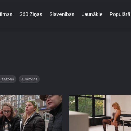
ilmas
360 Ziņas
Slavenības
Jaunākie
Populārā
. sezona
1. sezona