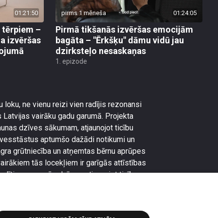
01:21:50
pirms 1 mēneša
01:24:05
 tērpiem –
Pirmā tikšanās izvēršas emocijām
a izvēršas
bagāta – "Ērkšķu" dāmu vidū jau
vojumā
dzirksteļo nesaskaņas
1. epizode
 loku, ne vienu reizi vien radījis rezonansi
 Latvijas vairāku gadu garumā. Projekta
aunas dzīves sākumam, atjaunojot ticību
zīvesstāstus aptumšo dažādi notikumi un
 agra grūtniecība un atņemtas bērnu aprūpes
vairākiem tās locekļiem ir garīgās attīstības
adīties no vecās dzīves, atjaunojot ticību