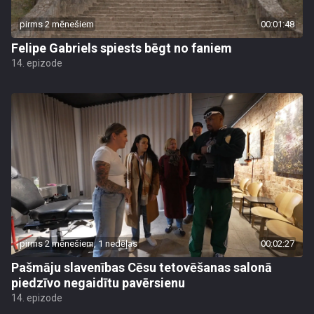
pirms 2 mēnešiem
00:01:48
Felipe Gabriels spiests bēgt no faniem
14. epizode
pirms 2 mēnešiem, 1 nedēļas
00:02:27
Pašmāju slavenības Cēsu tetovēšanas salonā
piedzīvo negaidītu pavērsienu
14. epizode