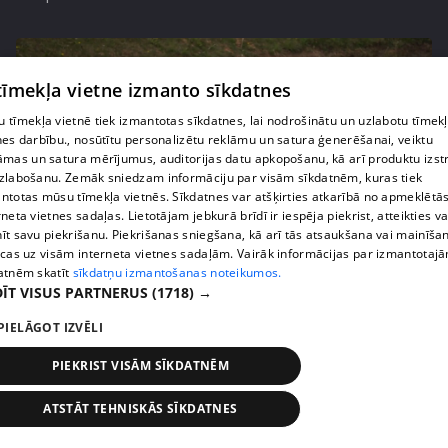
 tīmekļa vietne izmanto sīkdatnes
 tīmekļa vietnē tiek izmantotas sīkdatnes, lai nodrošinātu un uzlabotu tīmek
nes darbību., nosūtītu personalizētu reklāmu un satura ģenerēšanai, veiktu
āmas un satura mērījumus, auditorijas datu apkopošanu, kā arī produktu izst
zlabošanu. Zemāk sniedzam informāciju par visām sīkdatnēm, kuras tiek
ntotas mūsu tīmekļa vietnēs. Sīkdatnes var atšķirties atkarībā no apmeklētā
rneta vietnes sadaļas. Lietotājam jebkurā brīdī ir iespēja piekrist, atteikties va
īt savu piekrišanu. Piekrišanas sniegšana, kā arī tās atsaukšana vai mainīša
ecas uz visām interneta vietnes sadaļām. Vairāk informācijas par izmantotaj
pirms 2 mēnešiem, 2 nedēļām
00:04:41
atnēm skatīt
sīkdatņu izmantošanas noteikumos.
Pašmāju slavenības ļaujas sānslīdēm ar unikālu
ĪT VISUS PARTNERUS
(1718) →
transportlīdzekli
PIELĀGOT IZVĒLI
13. epizode
PIEKRIST VISĀM SĪKDATNĒM
ATSTĀT TEHNISKĀS SĪKDATNES