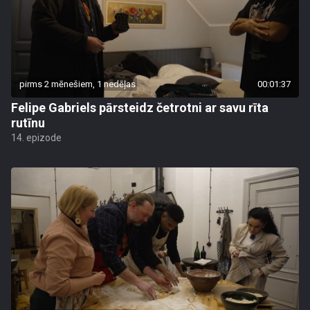
pirms 2 mēnešiem, 1 nedēļas
00:01:37
Felipe Gabriels pārsteidz četrotni ar savu rīta
rutīnu
14. epizode