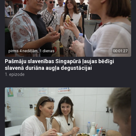
pirms 4 nedēļām, 1 dienas
00:01:27
Pašmāju slavenības Singapūrā ļaujas bēdīgi
slavenā duriāna augļa degustācijai
1. epizode