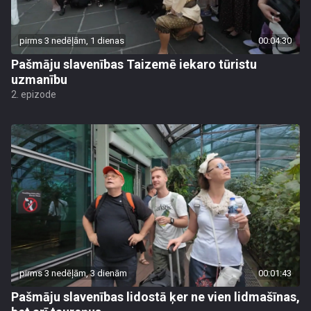
pirms 3 nedēļām, 1 dienas
00:04:30
Pašmāju slavenības Taizemē iekaro tūristu
uzmanību
2. epizode
pirms 3 nedēļām, 3 dienām
00:01:43
Pašmāju slavenības lidostā ķer ne vien lidmašīnas,