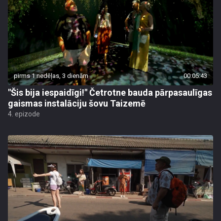
pirms 1 nedēļas, 3 dienām
00:05:43
"Šis bija iespaidīgi!" Četrotne bauda pārpasaulīgas
gaismas instalāciju šovu Taizemē
4. epizode