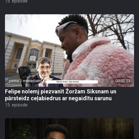
15. epizode
pirms 2 mēnešiem
00:02:23
Felipe nolemj piezvanīt Žoržam Siksnam un
pārsteidz ceļabiedrus ar negaidītu sarunu
15. epizode