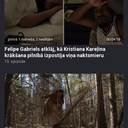
pirms 1 mēneša, 2 nedēļām
00:04:19
Felipe Gabriels atklāj, kā Kristiana Kareļina
krākšana pilnībā izpostīja viņa naktsmieru
15. epizode