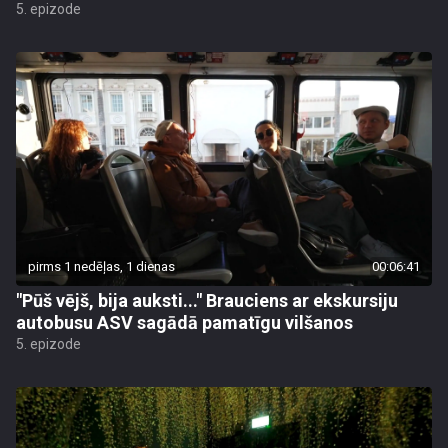
5. epizode
pirms 1 nedēļas, 1 dienas
00:06:41
"Pūš vējš, bija auksti..." Brauciens ar ekskursiju
autobusu ASV sagādā pamatīgu vilšanos
5. epizode