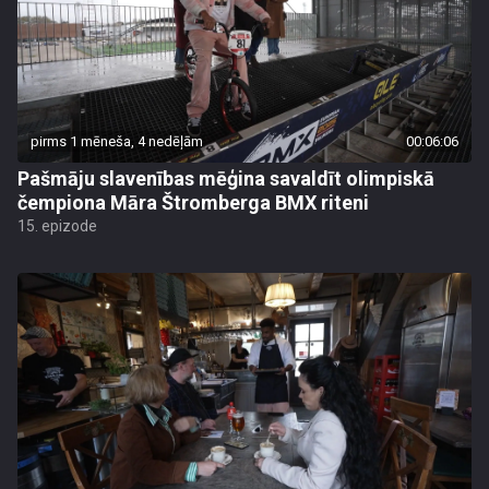
pirms 1 mēneša, 4 nedēļām
00:06:06
Pašmāju slavenības mēģina savaldīt olimpiskā
čempiona Māra Štromberga BMX riteni
15. epizode