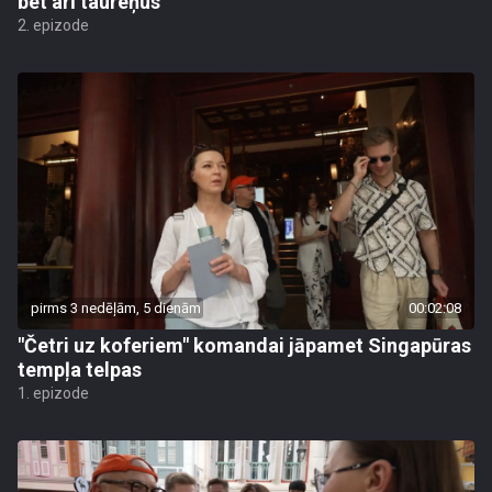
bet arī taureņus
2. epizode
pirms 3 nedēļām, 5 dienām
00:02:08
"Četri uz koferiem" komandai jāpamet Singapūras
tempļa telpas
1. epizode