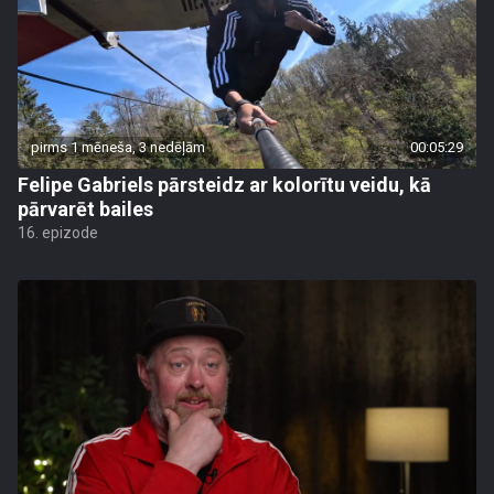
pirms 1 mēneša, 3 nedēļām
00:05:29
Felipe Gabriels pārsteidz ar kolorītu veidu, kā
pārvarēt bailes
16. epizode