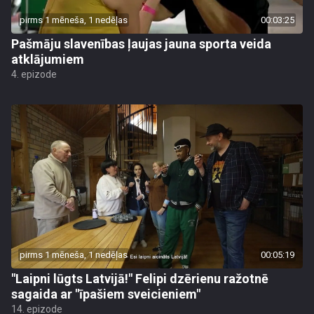
pirms 1 mēneša, 1 nedēļas
00:03:25
Pašmāju slavenības ļaujas jauna sporta veida
atklājumiem
4. epizode
pirms 1 mēneša, 1 nedēļas
00:05:19
"Laipni lūgts Latvijā!" Felipi dzērienu ražotnē
sagaida ar "īpašiem sveicieniem"
14. epizode