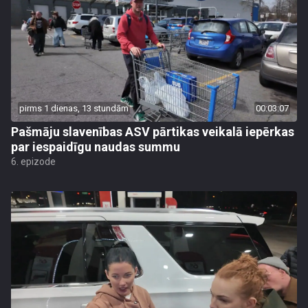
pirms 1 dienas, 13 stundām
00:03:07
Pašmāju slavenības ASV pārtikas veikalā iepērkas
par iespaidīgu naudas summu
6. epizode