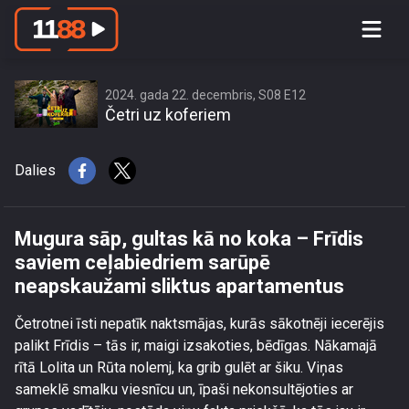
Mugura sāp, gultas kā no koka –
Frīdis saviem ceļabiedriem sarūpē
neapskaužami sliktus apartamentus
2024. gada 22. decembris, S08 E12
Četri uz koferiem
Dalies
Mugura sāp, gultas kā no koka – Frīdis
saviem ceļabiedriem sarūpē
neapskaužami sliktus apartamentus
Četrotnei īsti nepatīk naktsmājas, kurās sākotnēji iecerējis
palikt Frīdis – tās ir, maigi izsakoties, bēdīgas. Nākamajā
rītā Lolita un Rūta nolemj, ka grib gulēt ar šiku. Viņas
sameklē smalku viesnīcu un, īpaši nekonsultējoties ar