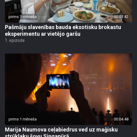
pirms 1 mēneša
00:01:42
Pašmāju slavenības bauda eksotisku brokastu
eksperimentu ar vietējo garšu
1. epizode
pirms 1 mēneša
00:04:48
Marija Naumova ceļabiedrus ved uz maģisku
strūklaku šovu Singapūrā