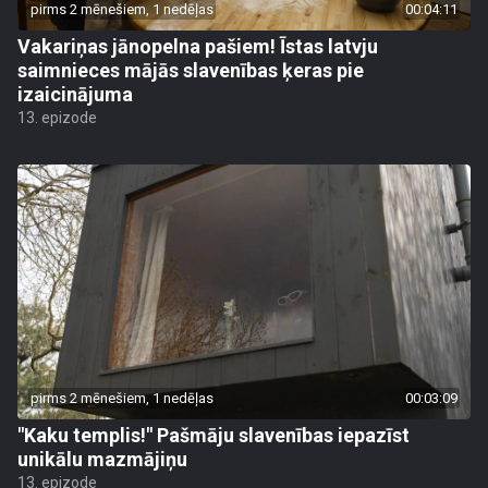
pirms 2 mēnešiem, 1 nedēļas
00:04:11
Vakariņas jānopelna pašiem! Īstas latvju
saimnieces mājās slavenības ķeras pie
izaicinājuma
13. epizode
pirms 2 mēnešiem, 1 nedēļas
00:03:09
"Kaku templis!" Pašmāju slavenības iepazīst
unikālu mazmājiņu
13. epizode