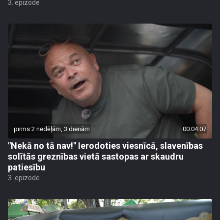
3. epizode
pirms 2 nedēļām, 3 dienām
00:04:07
"Nekā no tā nav!" Ierodoties viesnīcā, slavenības
solītās greznības vietā sastopas ar skaudru
patiesību
3. epizode