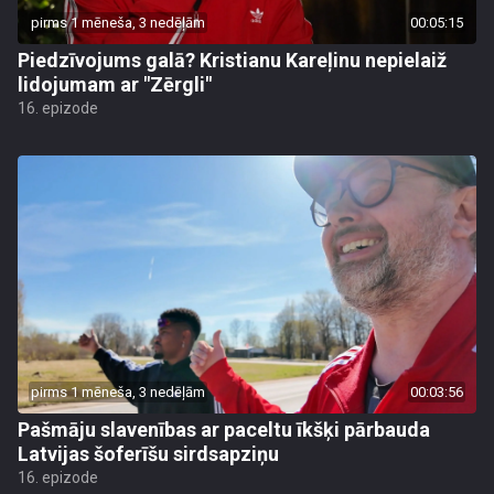
pirms 1 mēneša, 3 nedēļām
00:05:15
Piedzīvojums galā? Kristianu Kareļinu nepielaiž
lidojumam ar "Zērgli"
16. epizode
pirms 1 mēneša, 3 nedēļām
00:03:56
Pašmāju slavenības ar paceltu īkšķi pārbauda
Latvijas šoferīšu sirdsapziņu
16. epizode