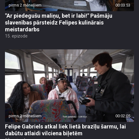
pirms 2 mēnešiem
00:03:53
"Ar piedegušu maliņu, bet ir labi!" Pašmāju
slavenības pārsteidz Felipes kulinārais
meistardarbs
15. epizode
pirms 2 mēnešiem
00:02:05
Felipe Gabriels atkal liek lietā brazīļu šarmu, lai
dabūtu atlaidi vilciena biļetēm