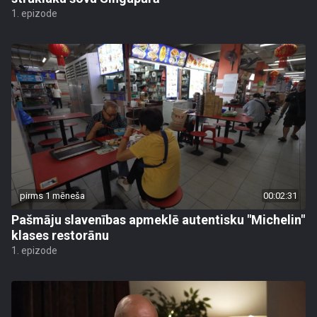
1. epizode
pirms 1 mēneša
00:02:31
Pašmāju slavenības apmeklē autentisku "Michelin"
klases restorānu
1. epizode