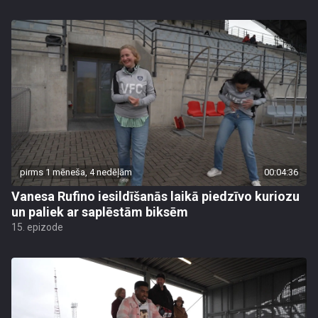
pirms 1 mēneša, 4 nedēļām
00:04:36
Vanesa Rufino iesildīšanās laikā piedzīvo kuriozu
un paliek ar saplēstām biksēm
15. epizode