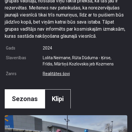
grupas vadītāju, nostāda viņu fakta priekšā, ka tās jau ir
rezervētas. Meitenes nav pateikušas, ka norezervējušas
jaunajā viesnīcā tikai trīs numuriņus, līdz ar to puišiem būs
jādzīvo kopā, bet viņām katrai būs sava istaba. Tāpat
grupas vadītājs nav informēts par kosmiskajām izmaksām,
kuras sastāda nakšņošana glaunajā viesnīcā.
Gads
2024
Slavenības
Lolita Neimane, Rūta Dūduma - Ķirse,
Frīdis, Mārtiņš Kozlovskis jeb Kozmens
Žanrs
Realitātes šovi
Sezonas
Klipi