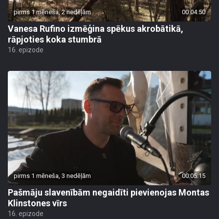
pirms 1 mēneša, 2 nedēļām
00:04:50
Vanesa Rufino izmēģina spēkus akrobātikā,
rāpjoties koka stumbrā
16. epizode
pirms 1 mēneša, 3 nedēļām
00:05:15
Pašmāju slavenībām negaidīti pievienojas Montas
Klinstones vīrs
16. epizode