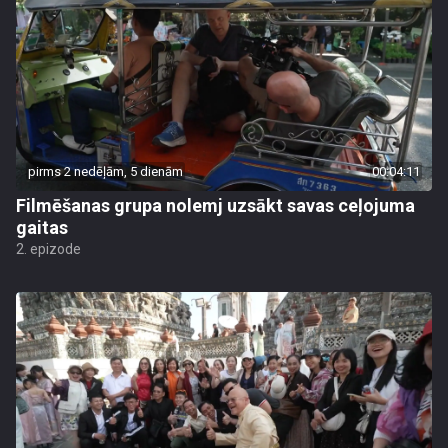
pirms 2 nedēļām, 5 dienām
00:04:11
Filmēšanas grupa nolemj uzsākt savas ceļojuma
gaitas
2. epizode