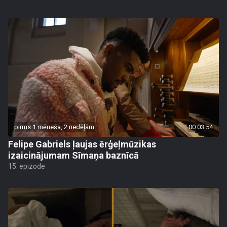
pirms 1 mēneša, 2 nedēļām
00:03:54
Felipe Gabriels ļaujas ērģeļmūzikas
izaicinājumam Sīmaņa baznīcā
15. epizode