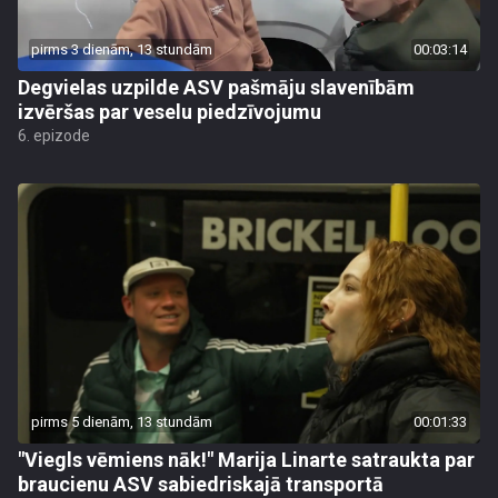
pirms 3 dienām, 13 stundām
00:03:14
Degvielas uzpilde ASV pašmāju slavenībām
izvēršas par veselu piedzīvojumu
6. epizode
pirms 5 dienām, 13 stundām
00:01:33
"Viegls vēmiens nāk!" Marija Linarte satraukta par
braucienu ASV sabiedriskajā transportā