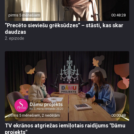
pirms 5 mēnešiem
00:48:28
“Precēto sieviešu grēksūdzes” – stāsti, kas skar
daudzas
2. epizode
pirms 5 mēnešiem, 2 nedēļām
00:00:48
TV ekrānos atgriežas iemīļotais raidījums "Dāmu
projekts"