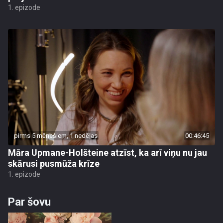
1. epizode
pirms 5 mēnešiem, 1 nedēļas
00:46:45
Māra Upmane-Holšteine atzīst, ka arī viņu nu jau
skārusi pusmūža krīze
1. epizode
Par šovu