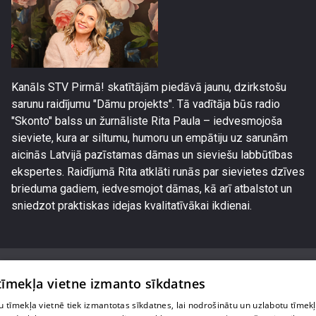
Kanāls STV Pirmā! skatītājām piedāvā jaunu, dzirkstošu
sarunu raidījumu "Dāmu projekts". Tā vadītāja būs radio
"Skonto" balss un žurnāliste Rita Paula – iedvesmojoša
sieviete, kura ar siltumu, humoru un empātiju uz sarunām
aicinās Latvijā pazīstamas dāmas un sieviešu labbūtības
ekspertes. Raidījumā Rita atklāti runās par sievietes dzīves
brieduma gadiem, iedvesmojot dāmas, kā arī atbalstot un
sniedzot praktiskas idejas kvalitatīvākai ikdienai.
 tīmekļa vietne izmanto sīkdatnes
 tīmekļa vietnē tiek izmantotas sīkdatnes, lai nodrošinātu un uzlabotu tīmek