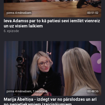
pirms 4 mēnešiem
00:51:02
Ieva Adamss par to kā patiesi sevi iemīlēt vienreiz
un uz visiem laikiem
6. epizode
pirms 4 mēnešiem, 1 nedēļas
00:48:36
Marija Ābeltiņa - izdegt var no pārslodzes un arī
no nepietiekamiem izaicinājumiem