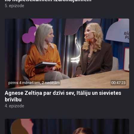
5. epizode
pirms 4 mēnešiem, 2 nedēļām
00:47:23
Agnese Zeltiņa par dzīvi sev, Itāliju un sievietes
brīvību
4. epizode