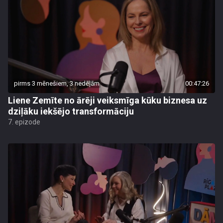
pirms 3 mēnešiem, 3 nedēļām
00:47:26
Liene Zemīte no ārēji veiksmīga kūku biznesa uz
dziļāku iekšējo transformāciju
7. epizode