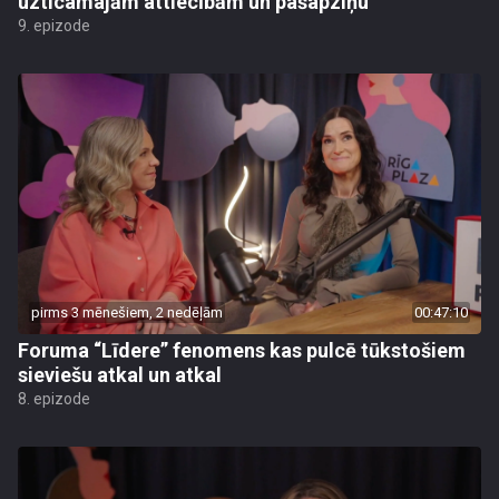
uzticamajām attiecībām un pašapziņu
9. epizode
pirms 3 mēnešiem, 2 nedēļām
00:47:10
Foruma “Līdere” fenomens kas pulcē tūkstošiem
sieviešu atkal un atkal
8. epizode