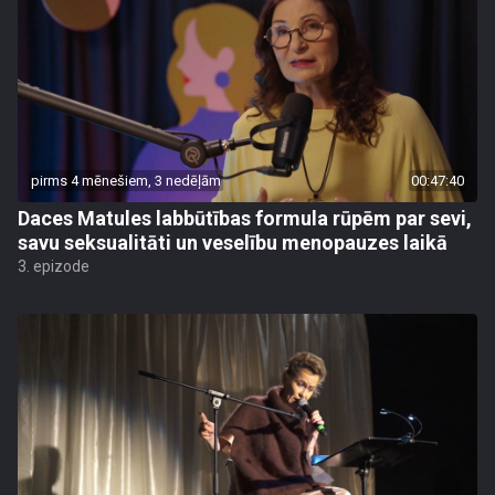
pirms 4 mēnešiem, 3 nedēļām
00:47:40
Daces Matules labbūtības formula rūpēm par sevi,
savu seksualitāti un veselību menopauzes laikā
3. epizode