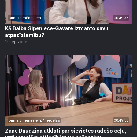
pirms 3 mēnešiem
00:49:35
Kā Baiba Sipeniece-Gavare izmanto savu
atpazīstamību?
10. epizode
pirms 3 mēnešiem, 1 nedēļas
00:49:58
Zane Daudziņa atklāti par sievietes radošo ceļu,