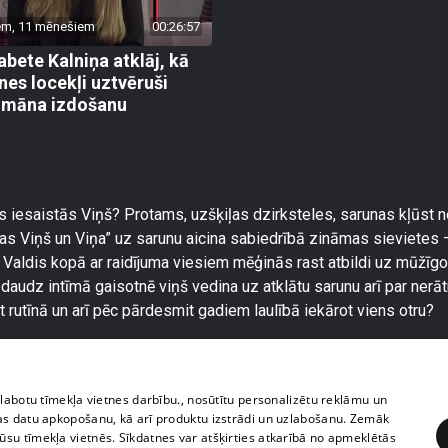
em, 11 mēnešiem
00:26:57
abete Kalniņa atklāj, kā
nes locekļi uztvēruši
romāna izdošanu
 iesaistās Viņš? Protams, uzšķiļas dzirksteles, sarunas kļūst n
as Viņš un Viņa” uz sarunu aicina sabiedrībā zināmas sievietes 
Valdis kopā ar raidījuma viesiem mēģinās rast atbildi uz mūžīgo ja
nedaudz intīmā gaisotnē viņš vedina uz atklātu sarunu arī par n
 rutīnā un arī pēc pārdesmit gadiem laulībā iekārot viens otru?
zlabotu tīmekļa vietnes darbību., nosūtītu personalizētu reklāmu un
as datu apkopošanu, kā arī produktu izstrādi un uzlabošanu. Zemāk
su tīmekļa vietnēs. Sīkdatnes var atšķirties atkarībā no apmeklētās