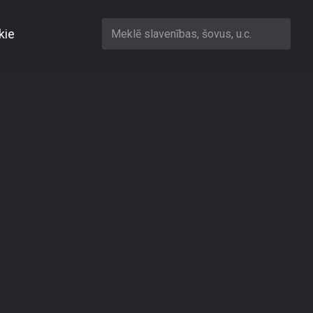
kie
Meklē slavenības, šovus, u.c.