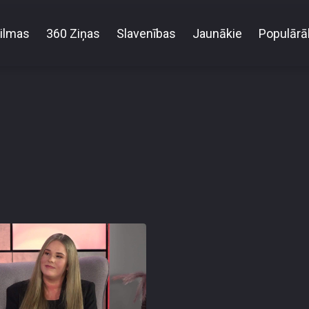
ilmas
360 Ziņas
Slavenības
Jaunākie
Populārā