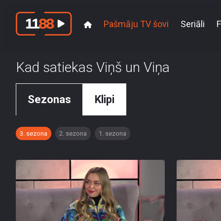
Pašmāju TV šovi
Seriāli
F
Kad satiekas Viņš un Viņa
Sezonas
Klipi
3. sezona
2. sezona
1. sezona