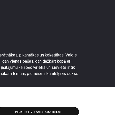
erātnākas, pikantākas un koķetākas. Valdis
– gan vienas pašas, gan dažkārt kopā ar
utājumu - kāpēc vīrietis un sieviete ir tik
erātnākām tēmām, piemēram, kā atšķiras sekss
PIEKRIST VISĀM SĪKDATNĒM