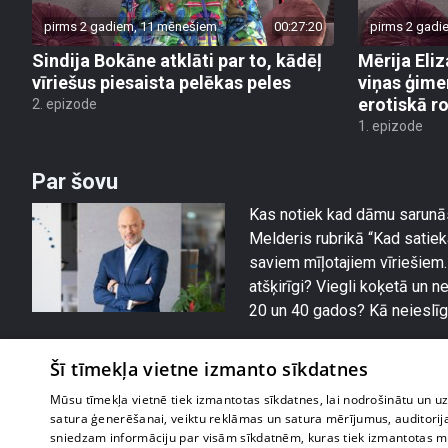
pirms 2 gadiem, 11 mēnešiem
00:27:20
pirms 2 gadi
Sindija Bokāne atklāti par to, kādēļ
Mērija Eliz
vīriešus piesaista pelēkas peles
viņas ģime
erotiskā 
2. epizode
1. epizode
Par šovu
Kas notiek kad dāmu sarunās
Melderis rubrikā “Kad satiek
saviem mīļotajiem vīriešiem. 
atšķirīgi? Viegli koķetā un 
20 un 40 gados? Kā neieslīgt
Šī tīmekļa vietne izmanto sīkdatnes
Mūsu tīmekļa vietnē tiek izmantotas sīkdatnes, lai nodrošinātu un u
satura ģenerēšanai, veiktu reklāmas un satura mērījumus, auditorij
sniedzam informāciju par visām sīkdatnēm, kuras tiek izmantotas mū