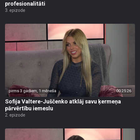
profesionalitāti
3. epizode
pirms 3 gadiem, 1 mēneša
00:25:26
Sofija Valtere-Juščenko atklāj savu ķermeņa
pārvērtību iemeslu
2. epizode