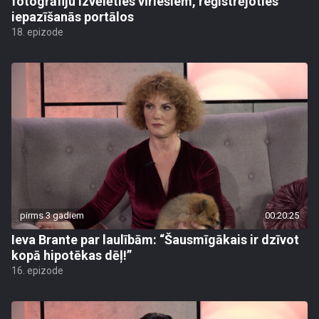
fotogrāfiju izvēlēties vīriešiem, reģistrējoties
iepazīšanās portālos
18. epizode
pirms 3 gadiem
00:20:25
Ieva Brante par laulībām: “Šausmīgākais ir dzīvot
kopā hipotēkas dēļ!”
16. epizode