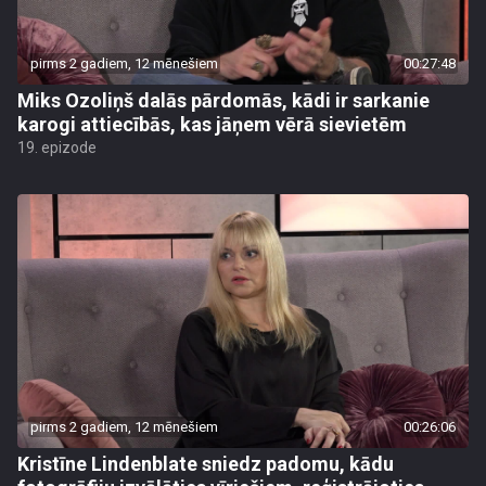
pirms 2 gadiem, 12 mēnešiem
00:27:48
Miks Ozoliņš dalās pārdomās, kādi ir sarkanie
karogi attiecībās, kas jāņem vērā sievietēm
19. epizode
pirms 2 gadiem, 12 mēnešiem
00:26:06
Kristīne Lindenblate sniedz padomu, kādu