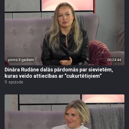
pirms 3 gadiem
00:24:44
Dināra Rudāne dalās pārdomās par sievietēm,
kuras veido attiecības ar “cukurtētiņiem”
9. epizode