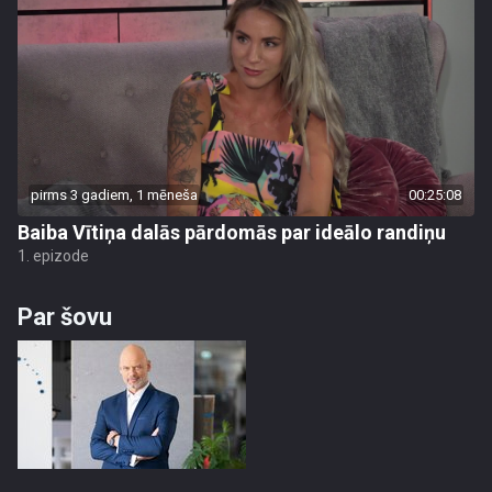
pirms 3 gadiem, 1 mēneša
00:25:08
Baiba Vītiņa dalās pārdomās par ideālo randiņu
1. epizode
Par šovu