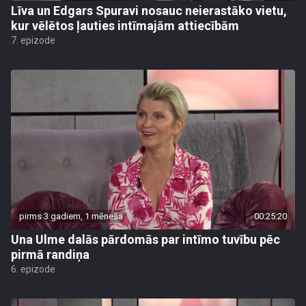
Līva un Edgars Spuravi nosauc neierastāko vietu,
kur vēlētos ļauties intīmajām attiecībām
7. epizode
pirms 3 gadiem, 1 mēneša
00:25:20
Una Ulme dalās pārdomās par intīmo tuvību pēc
pirmā randiņa
6. epizode