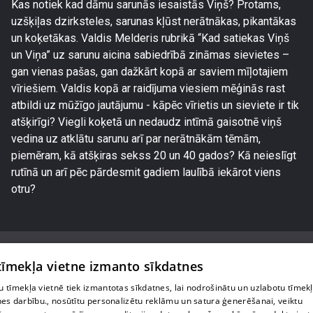
Kas notiek kad dāmu sarunās iesaistās Viņš? Protams,
uzšķiļas dzirksteles, sarunas kļūst nerātnākas, pikantākas
un koķetākas. Valdis Melderis rubrikā “Kad satiekas Viņš
un Viņa” uz sarunu aicina sabiedrībā zināmas sievietes –
gan vienas pašas, gan dažkārt kopā ar saviem mīļotajiem
vīriešiem. Valdis kopā ar raidījuma viesiem mēģinās rast
atbildi uz mūžīgo jautājumu - kāpēc vīrietis un sieviete ir tik
atšķirīgi? Viegli koķetā un nedaudz intīmā gaisotnē viņš
vedina uz atklātu sarunu arī par nerātnākām tēmām,
piemēram, kā atšķiras sekss 20 un 40 gados? Kā neieslīgt
rutīnā un arī pēc pārdesmit gadiem laulībā iekārot viens
otru?
 tīmekļa vietne izmanto sīkdatnes
 tīmekļa vietnē tiek izmantotas sīkdatnes, lai nodrošinātu un uzlabotu tīmek
Par mums
nes darbību., nosūtītu personalizētu reklāmu un satura ģenerēšanai, veiktu