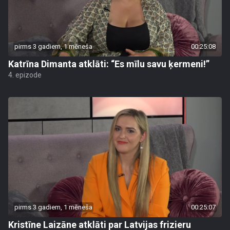
pirms 3 gadiem, 1 mēneša
00:25:08
Katrīna Dimanta atklāti: “Es mīlu savu ķermeni!”
4. epizode
pirms 3 gadiem, 1 mēneša
00:25:07
Kristīne Laizāne atklāti par Latvijas frizieru