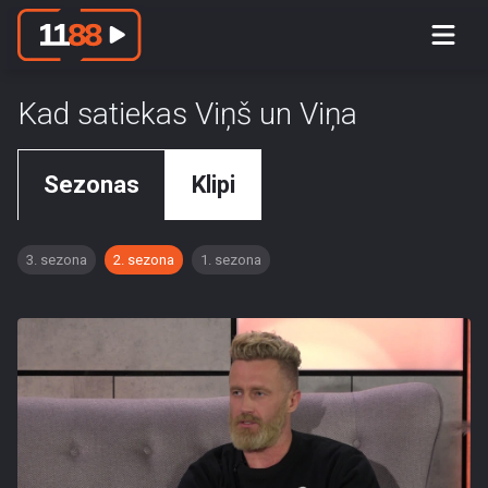
Kad satiekas Viņš un Viņa
Sezonas
Klipi
3. sezona
2. sezona
1. sezona