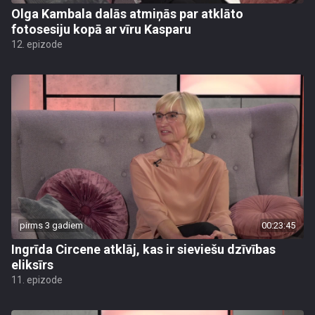
Olga Kambala dalās atmiņās par atklāto
fotosesiju kopā ar vīru Kasparu
12. epizode
pirms 3 gadiem
00:23:45
Ingrīda Circene atklāj, kas ir sieviešu dzīvības
eliksīrs
11. epizode