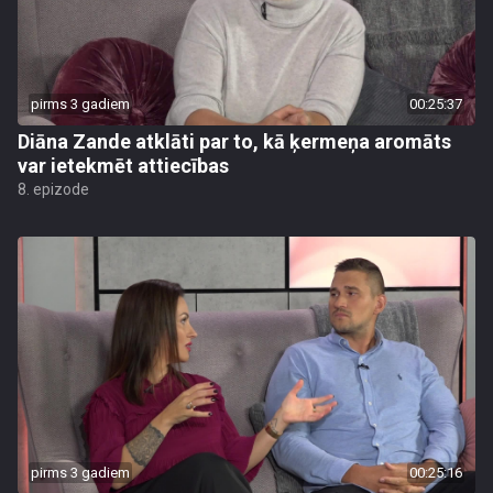
pirms 3 gadiem
00:25:37
Diāna Zande atklāti par to, kā ķermeņa aromāts
var ietekmēt attiecības
8. epizode
pirms 3 gadiem
00:25:16