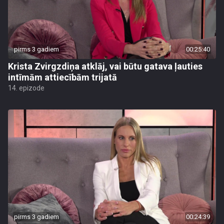
pirms 3 gadiem
00:25:40
Krista Zvirgzdiņa atklāj, vai būtu gatava ļauties
intīmām attiecībām trijatā
14. epizode
pirms 3 gadiem
00:24:39