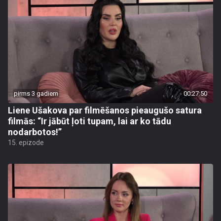
pirms 3 gadiem
00:27:50
Liene Ušakova par filmēšanos pieaugušo satura
filmās: “Ir jābūt ļoti tupam, lai ar ko tādu
nodarbotos!”
15. epizode