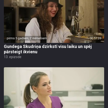
pirms 5 gadiem, 2 mēnešiem
00:57:39
Gundega Skudriņa dzirkstī visu laiku un spēj
pārsteigt ikvienu
13. epizode