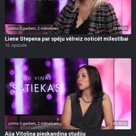
pirms 5 gadiem, 2 mēnešiem
01:00:06
Liene Stepena par spēju vēlreiz noticēt mīlestībai
16. epizode
pirms 5 gadiem, 2 mēnešiem
00:59:02
Aija Vītoliņa pieskandina studiju