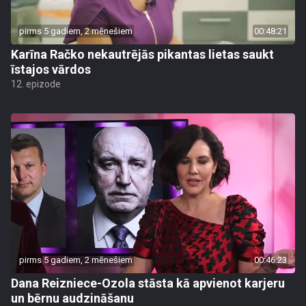
pirms 5 gadiem, 2 mēnešiem
00:48:21
Karīna Račko nekautrējās pikantas lietas saukt
īstajos vārdos
12. epizode
pirms 5 gadiem, 2 mēnešiem
00:46:23
Dana Reizniece-Ozola stāsta kā apvienot karjeru
un bērnu audzināšanu