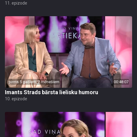
11. epizode
pirms 5 gadiem, 2 mēnešiem
00:48:07
Imants Strads bārsta lielisku humoru
10. epizode