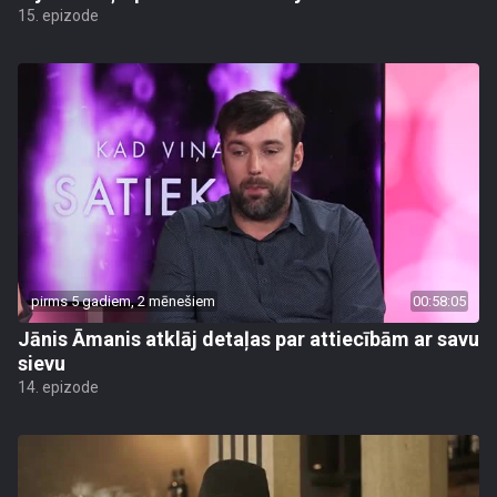
15. epizode
pirms 5 gadiem, 2 mēnešiem
00:58:05
Jānis Āmanis atklāj detaļas par attiecībām ar savu
sievu
14. epizode