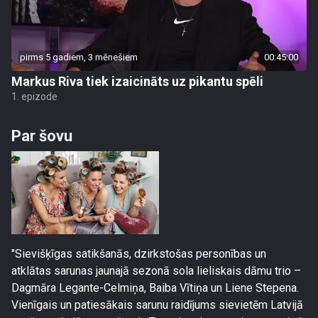
pirms 5 gadiem, 3 mēnešiem
00:45:00
Markus Riva tiek izaicināts uz pikantu spēli
1. epizode
Par šovu
"Sievišķīgas satikšanās, dzirkstošas personības un
atklātas sarunas jaunajā sezonā sola lieliskais dāmu trio –
Dagmāra Legante-Celmiņa, Baiba Vītiņa un Liene Stepena.
Vienīgais un patiesākais sarunu raidījums sievietēm Latvijā