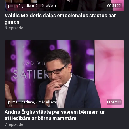
pirms 5 gadiem, 2 mēnešiem
00:54:22
Valdis Melderis dalās emocionālos stāstos par
ģimeni
8. epizode
pirms 5 gadiem, 2 mēnešiem
00:47:00
Andris Ērglis stāsta par saviem bērniem un
attiecībām ar bērnu mammām
7. epizode