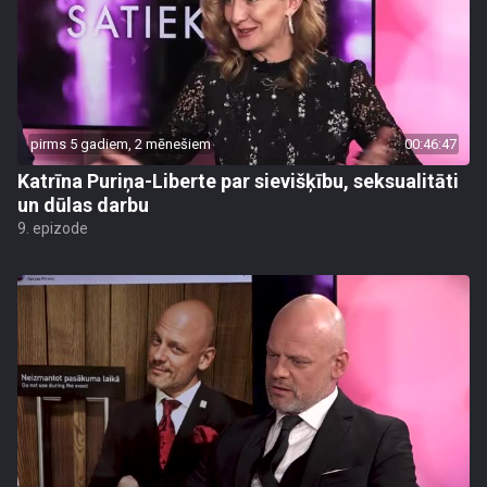
pirms 5 gadiem, 2 mēnešiem
00:46:47
Katrīna Puriņa-Liberte par sievišķību, seksualitāti
un dūlas darbu
9. epizode