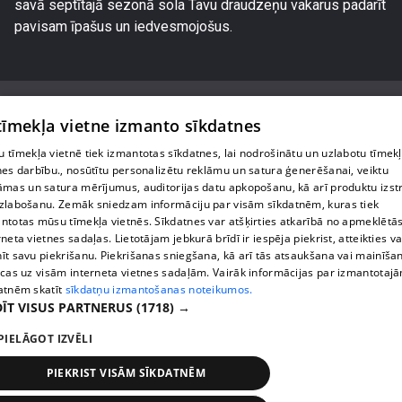
savā septītajā sezonā sola Tavu draudzeņu vakarus padarīt
pavisam īpašus un iedvesmojošus.
 tīmekļa vietne izmanto sīkdatnes
 tīmekļa vietnē tiek izmantotas sīkdatnes, lai nodrošinātu un uzlabotu tīmek
Par mums
nes darbību., nosūtītu personalizētu reklāmu un satura ģenerēšanai, veiktu
āmas un satura mērījumus, auditorijas datu apkopošanu, kā arī produktu izst
Privātuma politika
zlabošanu. Zemāk sniedzam informāciju par visām sīkdatnēm, kuras tiek
ntotas mūsu tīmekļa vietnēs. Sīkdatnes var atšķirties atkarībā no apmeklētā
Sīkdatnes
rneta vietnes sadaļas. Lietotājam jebkurā brīdī ir iespēja piekrist, atteikties va
īt savu piekrišanu. Piekrišanas sniegšana, kā arī tās atsaukšana vai mainīša
Lietošanas noteikumi
ecas uz visām interneta vietnes sadaļām. Vairāk informācijas par izmantotaj
atnēm skatīt
sīkdatņu izmantošanas noteikumos.
ĪT VISUS PARTNERUS
(1718) →
1188 play jautājumu gadījumā raksti:
info@1188.lv
PIELĀGOT IZVĒLI
reklāma:
PIEKRIST VISĀM SĪKDATNĒM
helio_media@tet.lv