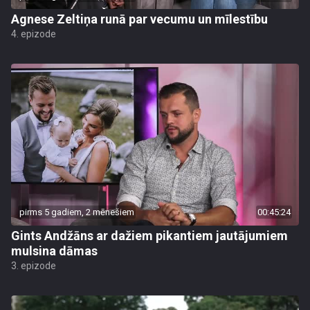
Agnese Zeltiņa runā par vecumu un mīlestību
4. epizode
pirms 5 gadiem, 2 mēnešiem
00:45:24
Gints Andžāns ar dažiem pikantiem jautājumiem
mulsina dāmas
3. epizode