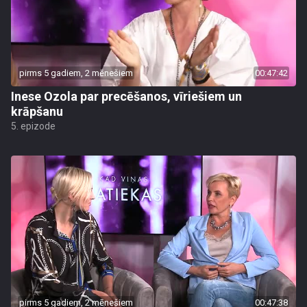
pirms 5 gadiem, 2 mēnešiem
00:47:42
Inese Ozola par precēšanos, vīriešiem un
krāpšanu
5. epizode
pirms 5 gadiem, 2 mēnešiem
00:47:38