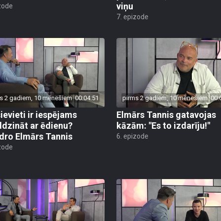
viņu
zode
7. epizode
s 2 gadiem, 10 mēnešiem
00:04:51
pirms 2 gadiem, 10 mēnešiem
00:
ievieti ir iespējams
Elmārs Tannis gatavojas
ldzināt ar ēdienu?
kāzām: "Es to izdarīju!"
dro Elmārs Tannis
6. epizode
zode