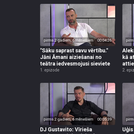
pirms 2 gadiem, 6 mēnešiem
00:04:26
pirm
"Sāku saprast savu vērtību."
Alek
Jāni Āmani aiziešanai no
kā a
teātra iedvesmojusi sieviete
atti
1. epizode
2. epi
pirms 2 gadiem, 6 mēnešiem
00:05:39
pirm
DJ Gustavito: Vīrieša
Uģis