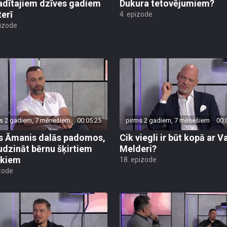
adītajiem dzīves gadiem
Dukura tetovējumiem?
terī
4. epizode
pizode
s 2 gadiem, 7 mēnešiem
00:05:25
pirms 2 gadiem, 7 mēnešiem
00:
s Āmanis dalās padomos,
Cik viegli ir būt kopā ar V
udzināt bērnu šķirtiem
Melderi?
ākiem
18. epizode
zode