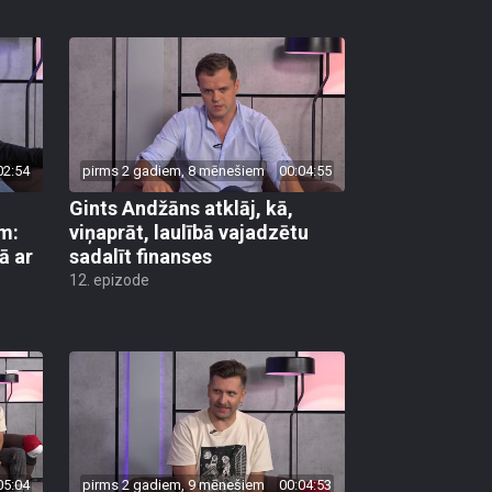
02:54
pirms 2 gadiem, 8 mēnešiem
00:04:55
Gints Andžāns atklāj, kā,
em:
viņaprāt, laulībā vajadzētu
ā ar
sadalīt finanses
12. epizode
05:04
pirms 2 gadiem, 9 mēnešiem
00:04:53