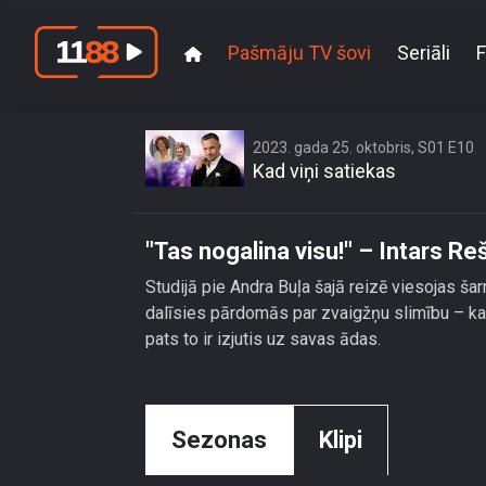
Pašmāju TV šovi
Seriāli
F
\"T
2023. gada 25. oktobris, S01 E10
Kad viņi satiekas
"Tas nogalina visu!" – Intars Re
Studijā pie Andra Buļa šajā reizē viesojas šar
dalīsies pārdomās par zvaigžņu slimību – kas 
pats to ir izjutis uz savas ādas.
Sezonas
Klipi