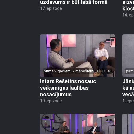
uzdevums ir būt labā formā
aizv
klos
17. epizode
14. e
pirms 2 gadiem, 7 mēnešiem
00:03:43
pirm
Intars Rešetins nosauc
Jāni
veiksmīgas laulības
kā a
nosacījumus
vec
10. epizode
1. epi