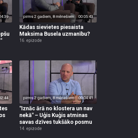
04:39
pirms 2 gadiem, 8 mēnešiem
00:05:43
Kādas sievietes piesaista
ēpšu
Maksima Busela uzmanību?
"
16. epizode
02:44
pirms 2 gadiem, 8 mēnešiem
00:04:41
tes
"Iznāc ārā no klostera un nav
os
nekā" – Uģis Kuģis atminas
savas dzīves tukšāko posmu
14. epizode