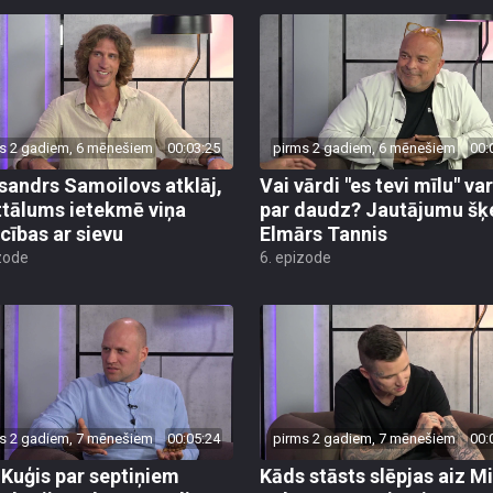
s 2 gadiem, 6 mēnešiem
00:03:25
pirms 2 gadiem, 6 mēnešiem
00:
sandrs Samoilovs atklāj,
Vai vārdi "es tevi mīlu" va
ttālums ietekmē viņa
par daudz? Jautājumu šķ
ecības ar sievu
Elmārs Tannis
zode
6. epizode
s 2 gadiem, 7 mēnešiem
00:05:24
pirms 2 gadiem, 7 mēnešiem
00:
 Kuģis par septiņiem
Kāds stāsts slēpjas aiz M