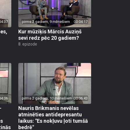
04:37
pirms 2 gadiem, 9 mēnešiem
00:04:17
es,
Kur mūziķis Mārcis Auziņš
sevi redz pēc 20 gadiem?
8. epizode
04:06
pirms 2 gadiem, 10 mēnešiem
00:06:43
–
Nauris Brikmanis nevēlas
atminēties antidepresantu
is
laikus: "Es nokļuvu ļoti tumšā
zinās
bedrē"