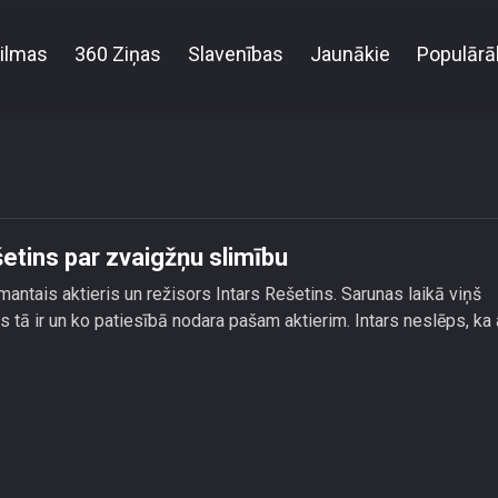
ilmas
360 Ziņas
Slavenības
Jaunākie
Populārā
as nogalina visu!\" – Intars Rešetins par zvaigžņu sli
šetins par zvaigžņu slimību
mantais aktieris un režisors Intars Rešetins. Sarunas laikā viņš
tā ir un ko patiesībā nodara pašam aktierim. Intars neslēps, ka 