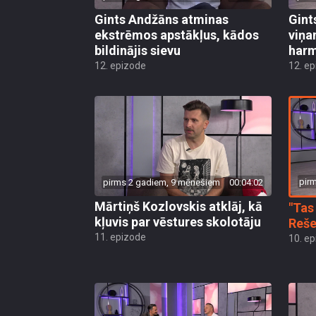
Gints Andžāns atminas
Gint
ekstrēmos apstākļus, kādos
viņa
bildinājis sievu
harm
12. epizode
12. e
pir
pirms 2 gadiem, 9 mēnešiem
00:04:02
Mārtiņš Kozlovskis atklāj, kā
"Tas
kļuvis par vēstures skolotāju
Reše
11. epizode
10. e