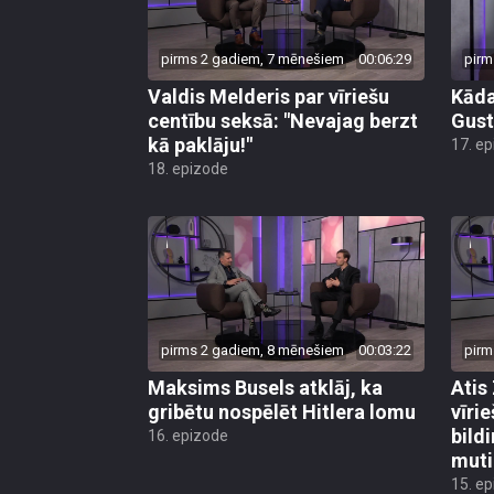
pirms 2 gadiem, 7 mēnešiem
00:06:29
pirm
Valdis Melderis par vīriešu
Kāda
centību seksā: "Nevajag berzt
Gust
kā paklāju!"
17. e
18. epizode
pirms 2 gadiem, 8 mēnešiem
00:03:22
pirm
Maksims Busels atklāj, ka
Atis 
gribētu nospēlēt Hitlera lomu
vīri
bild
16. epizode
muti
15. e