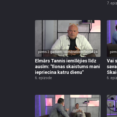
7. epi
pirms 2 gadiem, 10 mēnešiem
00:04:24
pirm
Elmārs Tannis iemīlējies līdz
Vai s
ausīm: "Ilonas skaistums mani
sava
iepriecina katru dienu"
Skai
6. epizode
6. epi