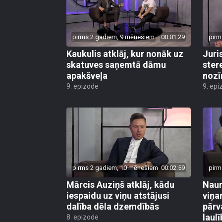
pirms 2 gadiem, 9 mēnešiem
00:01:29
pirm
Kaukulis atklāj, kur nonāk uz
Juri
skatuves saņemtā dāmu
ster
apakšveļa
nozī
9. epizode
9. epi
pirms 2 gadiem, 10 mēnešiem
00:02:59
pirm
Mārcis Auziņš atklāj, kādu
Naur
iespaidu uz viņu atstājusi
viņa
dalība dēla dzemdībās
pārv
laul
8. epizode