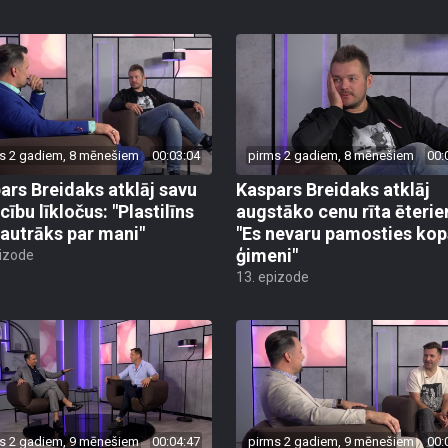
s 2 gadiem, 8 mēnešiem
00:03:04
pirms 2 gadiem, 8 mēnešiem
00:
ars Breidaks atklāj savu
Kaspars Breidaks atklāj
cību līkločus: "Plastilīns
augstāko cenu rīta ēteri
 jautrāks par mani"
"Es nevaru pamosties kop
ģimeni"
pizode
13. epizode
s 2 gadiem, 9 mēnešiem
00:04:47
pirms 2 gadiem, 9 mēnešiem
00: