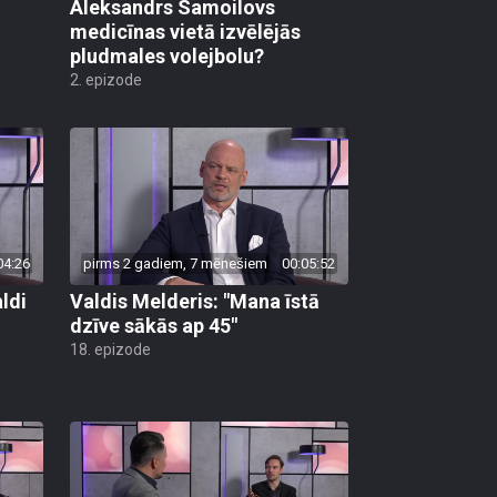
Aleksandrs Samoilovs
medicīnas vietā izvēlējās
pludmales volejbolu?
2. epizode
04:26
pirms 2 gadiem, 7 mēnešiem
00:05:52
aldi
Valdis Melderis: "Mana īstā
dzīve sākās ap 45"
18. epizode