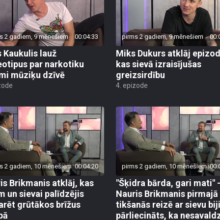
s 2 gadiem, 9 mēnešiem
00:04:33
pirms 2 gadiem, 9 mēnešiem
00:
s Kaukulis lauž
Miks Dukurs atklāj epizod
eotipus par narkotiku
kas sievā izraisījušas
mi mūziķu dzīvē
greizsirdību
zode
4. epizode
s 2 gadiem, 10 mēnešiem
00:04:20
pirms 2 gadiem, 10 mēnešiem
00:
is Brikmanis atklāj, kas
"Šķidra bārda, gari mati" 
m un sievai palīdzējis
Nauris Brikmanis pirmajā
arēt grūtākos brīžus
tikšanās reizē ar sievu bij
ībā
pārliecināts, ka nesavald