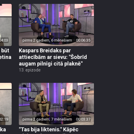
04:03
pirms 2 gadiem, 6 mēnešiem
00:06:35
r būt
Kaspars Breidaks par
etina
attiecībām ar sievu: "Šobrīd
augam pilnīgi citā plaknē"
13. epizode
02:19
pirms 2 gadiem, 7 mēnešiem
00:03:37
ika
"Tas bija liktenis." Kāpēc