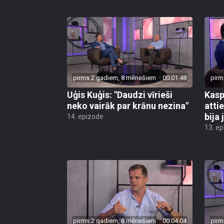
pirms 2 gadiem, 8 mēnešiem
00:01:48
pirm
Uģis Kuģis: "Daudzi vīrieši
Kasp
neko vairāk par krānu nezina"
attie
bija
14. epizode
13. e
pirms 2 gadiem, 8 mēnešiem
00:04:04
pirm