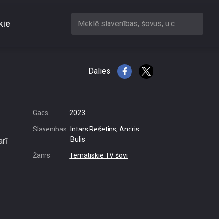
kie
Meklē slavenības, šovus, u.c.
mību
Dalies
Gads
2023
Slavenības
Intars Rešetins, Andris
Bulis
arī
Žanrs
Tematiskie TV šovi