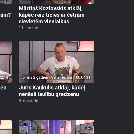
Mārtiņš Kozlovskis atklāj,
zām?
kāpēc reiz ticies ar četrām
sievietēm vienlaikus
11. epizode
02:14
pirms 2 gadiem, 9 mēnešiem
00:04:31
pēc
Juris Kaukulis atklāj, kādēļ
s
nenēsā laulību gredzenu
9. epizode