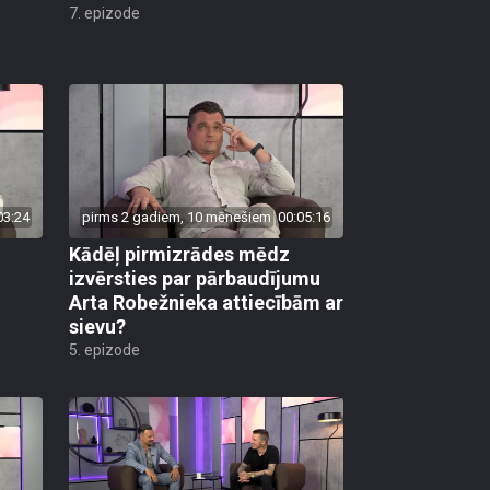
7. epizode
03:24
pirms 2 gadiem, 10 mēnešiem
00:05:16
Kādēļ pirmizrādes mēdz
izvērsties par pārbaudījumu
Arta Robežnieka attiecībām ar
sievu?
5. epizode