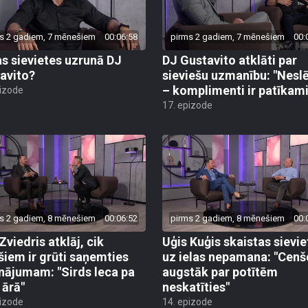
s 2 gadiem, 7 mēnešiem
00:06:58
pirms 2 gadiem, 7 mēnešiem
00:
s sievietes uzrunā DJ
DJ Gustavito atklāti par
avito?
sieviešu uzmanību: "Nesl
– komplimenti ir patīkami
pizode
17. epizode
s 2 gadiem, 8 mēnešiem
00:06:52
pirms 2 gadiem, 8 mēnešiem
00:
Zviedris atklāj, cik
Uģis Kuģis skaistas sievie
ešiem ir grūti saņemties
uz ielas nepamana: "Cenš
inājumam: "Sirds leca pa
augstāk par potītēm
 ārā"
neskatīties"
pizode
14. epizode