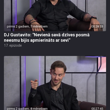
pirms 2 gadiem, 7 mēnešiem
00:28:53
DJ Gustavito: "Nevienā savā dzīves posmā
neesmu bijis apmierināts ar sevi"
17. epizode
pirms 2 gadiem, 8 mēnešiem
00:27:45