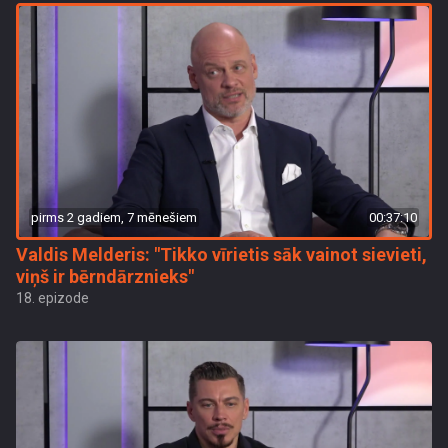
pirms 2 gadiem, 7 mēnešiem
00:37:10
Valdis Melderis: "Tikko vīrietis sāk vainot sievieti,
viņš ir bērndārznieks"
18. epizode