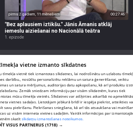
pirms 2 gadiem, 11 mēnešiem
00:27:46
"Bez aplausiem iztikšu." Jānis Āmanis atklāj
iemeslu aiziešanai no Nacionālā teātra
1. epizode
 tīmekļa vietne izmanto sīkdatnes
 tīmekļa vietnē tiek izmantotas sīkdatnes, lai nodrošinātu un uzlabotu tīmek
Par mums
nes darbību., nosūtītu personalizētu reklāmu un satura ģenerēšanai, veiktu
āmas un satura mērījumus, auditorijas datu apkopošanu, kā arī produktu izst
Privātuma politika
zlabošanu. Zemāk sniedzam informāciju par visām sīkdatnēm, kuras tiek
ntotas mūsu tīmekļa vietnēs. Sīkdatnes var atšķirties atkarībā no apmeklētā
Sīkdatnes
rneta vietnes sadaļas. Lietotājam jebkurā brīdī ir iespēja piekrist, atteikties va
īt savu piekrišanu. Piekrišanas sniegšana, kā arī tās atsaukšana vai mainīša
Lietošanas noteikumi
ecas uz visām interneta vietnes sadaļām. Vairāk informācijas par izmantotaj
atnēm skatīt
sīkdatņu izmantošanas noteikumos.
ĪT VISUS PARTNERUS
(1718) →
1188 play jautājumu gadījumā raksti: