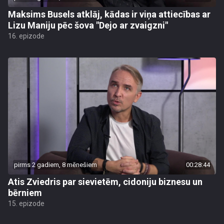
Maksims Busels atklāj, kādas ir viņa attiecības ar
Lizu Maniju pēc šova "Dejo ar zvaigzni"
16. epizode
pirms 2 gadiem, 8 mēnešiem
00:28:44
Atis Zviedris par sievietēm, cidoniju biznesu un
bērniem
15. epizode