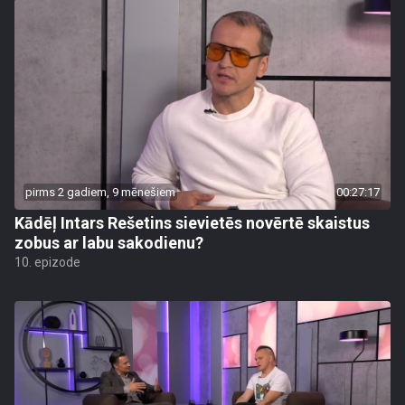
pirms 2 gadiem, 9 mēnešiem
00:27:17
Kādēļ Intars Rešetins sievietēs novērtē skaistus
zobus ar labu sakodienu?
10. epizode