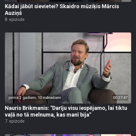
Kādai jābūt sievietei? Skaidro mūziķis Mārcis
Auziņš
8. epizode
pirms 2 gadiem, 10 mēnešiem
00:27:47
Nauris Brikmanis: "Darīju visu iespējamo, lai tiktu
vaļā no tā melnuma, kas manī bija"
7. epizode