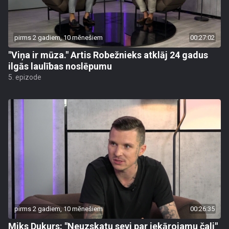
pirms 2 gadiem, 10 mēnešiem
00:27:02
"Viņa ir mūza." Artis Robežnieks atklāj 24 gadus
ilgās laulības noslēpumu
5. epizode
pirms 2 gadiem, 10 mēnešiem
00:26:35
Miks Dukurs: "Neuzskatu sevi par iekārojamu čali"