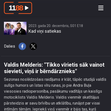
Valdis Melderis: \"Tikko vīrietis sāk
vainot sievieti, viņš ir bērndārznieks\"
2023. gada 20. decembris, S01 E18
Kad viņi satiekas
Dalies
Valdis Melderis: "Tikko vīrietis sāk vainot
sievieti, viņš ir bērndārznieks"
Sezonas noslēdzošais raidījums ir klāt, tāpēc studijā valdīs
sulīgs humors un īstas vīru runas, jo pie Andra Buļa
viesosies radiopersonība, pasākumu vadītājs un kaislīgs
motociklists Valdis Melderis. Valdis vienmēr skatītājus
pārsteidzis ar savu brīvību un atklātību, runājot par visai
intīmām tēmām. Iepriekš viņš vienmēr ir bijis tas, kurš