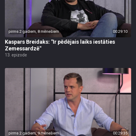
pirms 2 gadiem, 8 mēnešiem
00:29:10
Kaspars Breidaks: "Ir pēdējais laiks iestāties
Zemessardzē"
13. epizode
pirms 2 gadiem, 9 mēnešiem
00:29:35