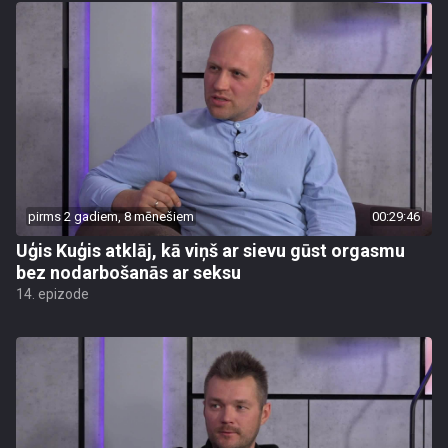
pirms 2 gadiem, 8 mēnešiem
00:29:46
Uģis Kuģis atklāj, kā viņš ar sievu gūst orgasmu
bez nodarbošanās ar seksu
14. epizode