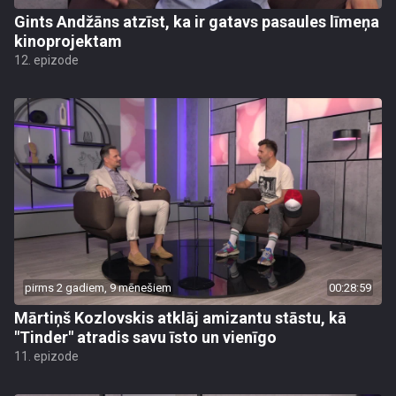
Gints Andžāns atzīst, ka ir gatavs pasaules līmeņa
kinoprojektam
12. epizode
pirms 2 gadiem, 9 mēnešiem
00:28:59
Mārtiņš Kozlovskis atklāj amizantu stāstu, kā
"Tinder" atradis savu īsto un vienīgo
11. epizode