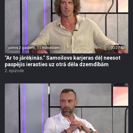
pirms 2 gadiem, 11 mēnešiem
00:27:43
"Ar to jārēķinās." Samoilovs karjeras dēļ neesot
paspējis ierasties uz otrā dēla dzemdībām
2. epizode