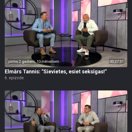
pirms 2 gadiem, 10 mēnešiem
00:27:31
Elmārs Tannis: "Sievietes, esiet seksīgas!"
6. epizode