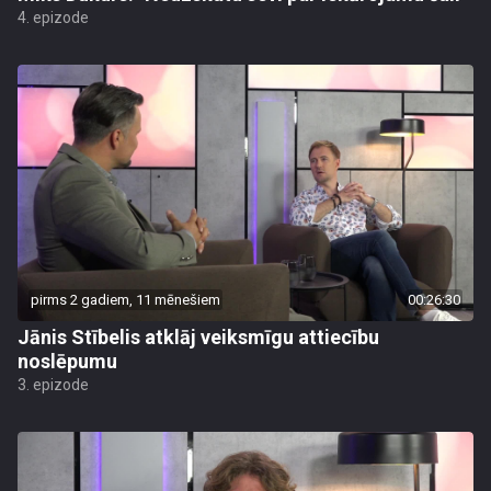
4. epizode
pirms 2 gadiem, 11 mēnešiem
00:26:30
Jānis Stībelis atklāj veiksmīgu attiecību
noslēpumu
3. epizode