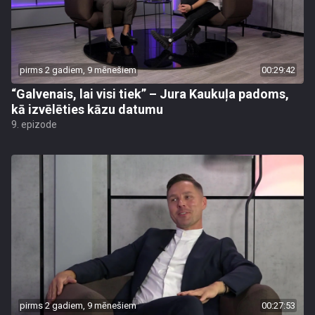
pirms 2 gadiem, 9 mēnešiem
00:29:42
“Galvenais, lai visi tiek” – Jura Kaukuļa padoms,
kā izvēlēties kāzu datumu
9. epizode
pirms 2 gadiem, 9 mēnešiem
00:27:53