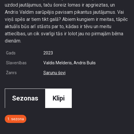
uzdod jautājumus, taču šoreiz lomas ir apgrieztas, un
Andris Valdim sarūpējis pavisam pikantus jautājumus. Vai
viņš spēs ar tiem tikt galā? Abiem kungiem ir meitas, tāpēc
aktuāls būs arī stāsts par to, kādas ir tēvu un meitu
attiecības, un cik svarīgi tās ir lolot jau no pirmajām bērna
dienām.
Gads
2023
Slavenības
Valdis Melderis, Andris Bulis
Žanrs
Sarunu šovi
Sezonas
Klipi
1. sezona