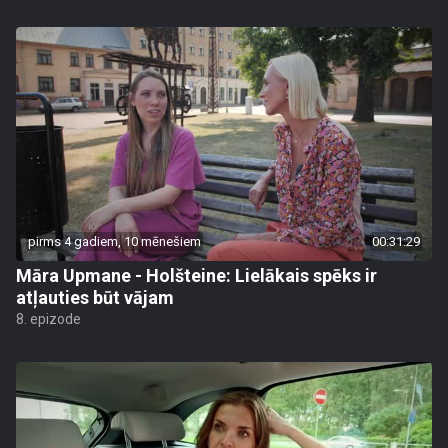
pirms 4 gadiem, 10 mēnešiem
00:31:29
Māra Upmane - Holšteine: Lielākais spēks ir
atļauties būt vājam
8. epizode