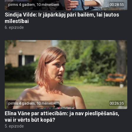
pirms 4 gadiem, 10 mēnešiem
00:28:55
Sindija Vilde: Ir jāpārkāpj pāri bailēm, lai ļautos
mīlestībai
6. epizode
pirms 4 gadiem, 10 mēnešiem
00:26:35
Elīna Vāne par attiecībām: ja nav pieslīpēšanās,
vai ir vērts būt kopā?
5. epizode