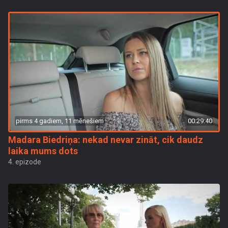
pirms 4 gadiem, 11 mēnešiem
00:29:40
Madara Biedriņa: nekad nevar zināt, cik daudz
laika mums dots
4. epizode