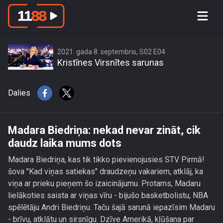
Madara Biedriņa: nekad nevar zināt,
cik daudz laika mums dots
2021. gada 8. septembris, S02 E04
Kristīnes Virsnītes sarunas
Dalies
Madara Biedriņa: nekad nevar zināt, cik
daudz laika mums dots
Madara Biedriņa, kas tik tikko pievienojusies STV Pirmā!
šova "Kad viņas satiekas" draudzeņu vakariem, atklāj, ka
viņa ar prieku pieņem šo izaicinājumu. Protams, Madaru
lielākoties saista ar viņas vīru - bijušo basketbolistu, NBA
spēlētāju Andri Biedriņu. Taču šajā sarunā iepazīsim Madaru
- brīvu, atklātu un sirsnīgu. Dzīve Amerikā, kļūšana par