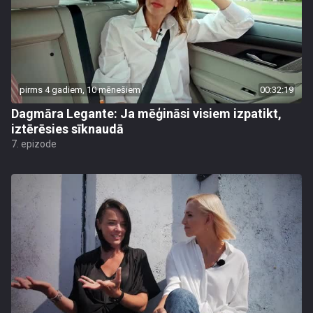
pirms 4 gadiem, 10 mēnešiem
00:32:19
Dagmāra Legante: Ja mēģināsi visiem izpatikt,
iztērēsies sīknaudā
7. epizode