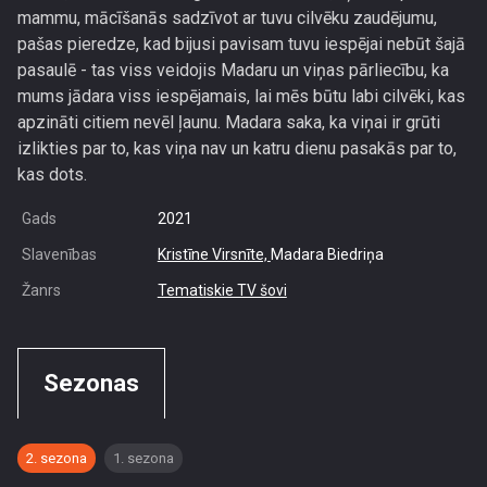
mammu, mācīšanās sadzīvot ar tuvu cilvēku zaudējumu,
pašas pieredze, kad bijusi pavisam tuvu iespējai nebūt šajā
pasaulē - tas viss veidojis Madaru un viņas pārliecību, ka
mums jādara viss iespējamais, lai mēs būtu labi cilvēki, kas
apzināti citiem nevēl ļaunu. Madara saka, ka viņai ir grūti
izlikties par to, kas viņa nav un katru dienu pasakās par to,
kas dots.
Gads
2021
Slavenības
Kristīne Virsnīte,
Madara Biedriņa
Žanrs
Tematiskie TV šovi
Sezonas
2. sezona
1. sezona