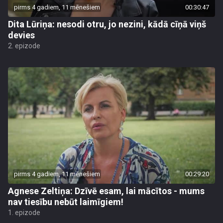
pirms 4 gadiem, 11 mēnešiem
00:30:47
Dita Lūriņa: nesodi otru, jo nezini, kādā cīņā viņš
devies
2. epizode
pirms 4 gadiem, 11 mēnešiem
00:29:20
Agnese Zeltiņa: Dzīvē esam, lai mācītos - mums
nav tiesību nebūt laimīgiem!
1. epizode