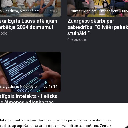
s 2 gadiem, 5 mēnešiem
00:52:37
pirms 2 gadiem, 5 mēnešiem
00:
 ar Egitu Lauvu atklājam
Zuarguss skarbi par
rbēbja 2024 dzimumu!
sabiedrību: “Cilvēki palie
stulbāki!”
zode
4. epizode
s 2 gadiem, 6 mēnešiem
00:48:14
īgais intelekts - lielisks
gs ģimenes ēdienkartes
ošanā
zode
zlabotu tīmekļa vietnes darbību., nosūtītu personalizētu reklāmu un
as datu apkopošanu, kā arī produktu izstrādi un uzlabošanu. Zemāk