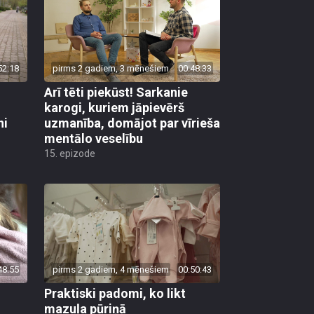
52:18
pirms 2 gadiem, 3 mēnešiem
00:48:33
Arī tēti piekūst! Sarkanie
karogi, kuriem jāpievērš
ni
uzmanība, domājot par vīrieša
mentālo veselību
15. epizode
48:55
pirms 2 gadiem, 4 mēnešiem
00:50:43
Praktiski padomi, ko likt
mazuļa pūriņā