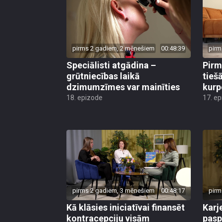
pirms 2 gadiem, 2 mēnešiem
00:48:39
pirm
Speciālisti atgādina –
Pirm
grūtniecības laikā
tieš
dzimumzīmes var mainīties
kurp
18. epizode
17. e
pirms 2 gadiem, 3 mēnešiem
00:48:17
pirm
Kā klāsies iniciatīvai finansēt
Karj
kontracepciju visām
pasp