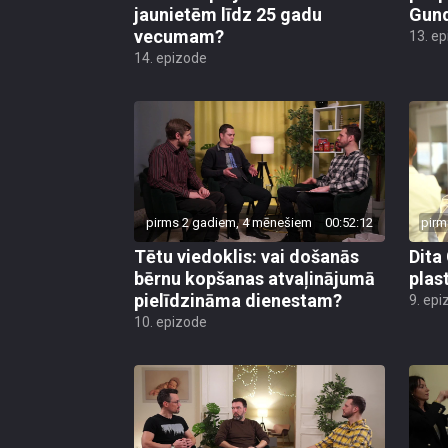
jaunietēm līdz 25 gadu
Gund
vecumam?
13. e
14. epizode
pirms 2 gadiem, 4 mēnešiem
00:52:12
pirm
Tētu viedoklis: vai došanās
Dita
bērnu kopšanas atvaļinājumā
plas
pielīdzināma dienestam?
9. epi
10. epizode