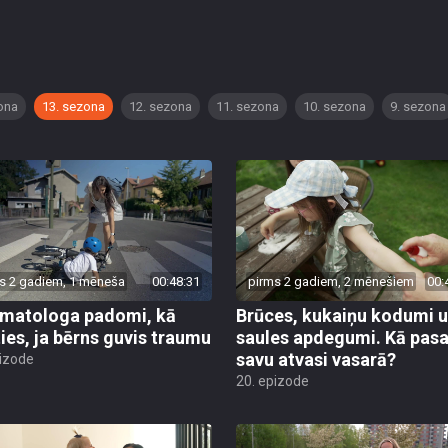
ona
13. sezona
12. sezona
11. sezona
10. sezona
9. sezona
s 2 gadiem, 1 mēneša
00:48:31
pirms 2 gadiem, 2 mēnešiem
00:
matologa padomi, kā
Brūces, kukaiņu kodumi 
ties, ja bērns guvis traumu
saules apdegumi. Kā pas
savu atvasi vasarā?
pizode
20. epizode