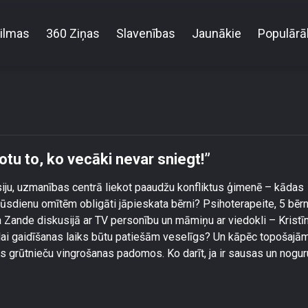
ilmas
360 Ziņas
Slavenības
Jaunākie
Populārā
 Zande: “Vecvecāki ir, lai dotu to, ko vecāki nevar sn
dotu to, ko vecāki nevar sniegt!”
usiju, uzmanības centrā liekot paaudžu konfliktus ģimenē – kādas
ūsdienu omītēm obligāti jāpieskata bērni? Psihoterapeite, 5 bēr
ande diskusijā ar TV personību un māmiņu ar viedokli – Kristīn
 lai gaidīšanas laiks būtu patiešām veselīgs? Un kāpēc topošajā
s grūtnieču vingrošanas padomos. Ko darīt, ja ir sausas un nogu