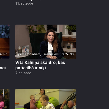
11. epizode
47:57
pirms 2 gadiem, 5 mēnešiem
00:50:30
Vita Kalniņa skaidro, kas
anci
patiesībā ir niķi
7. epizode