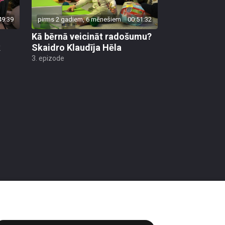
49:39
pirms 2 gadiem, 6 mēnešiem
00:51:32
Kā bērnā veicināt radošumu?
k
Skaidro Klaudīja Hēla
3. epizode