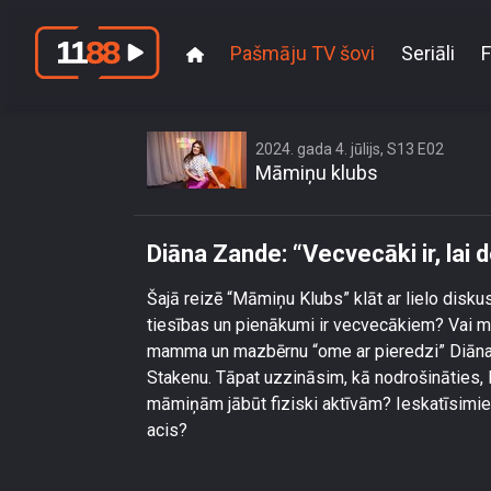
Pašmāju TV šovi
Seriāli
F
Diāna
2024. gada 4. jūlijs, S13 E02
Māmiņu klubs
Diāna Zande: “Vecvecāki ir, lai 
Šajā reizē “Māmiņu Klubs” klāt ar lielo disk
tiesības un pienākumi ir vecvecākiem? Vai m
mamma un mazbērnu “ome ar pieredzi” Diāna Z
Stakenu. Tāpat uzzināsim, kā nodrošināties,
māmiņām jābūt fiziski aktīvām? Ieskatīsimie
acis?