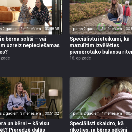
s 2 gadiem, 2 mēnešiem
00:48:35
pirms 2 gadiem, 3 mēnešiem
00:
ie bērna solīši – vai
Speciālistu ieteikumi, kā
ām uzreiz nepieciešamas
mazulītim izvēlēties
es?
piemērotāko balansa rite
pizode
16. epizode
s 2 gadiem, 3 mēnešiem
00:51:02
pirms 2 gadiem, 4 mēnešiem
00:
era un bērni – kā visu
Speciālisti skaidro, kā
ēt? Pieredzē dalās
rīkoties, ja bērns pēkšņi