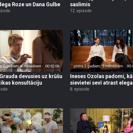
ega Roze un Dana Gulbe
saslimis
pizode
12. epizode
s 2 gadiem, 4 mēnešiem
00:52:06
pirms 2 gadiem, 5 mēnešiem
00:
 Grauda devusies uz krūšu
Ineses Ozolas padomi, kā
tikas konsultāciju
sievietei sevī atrast eleg
zode
8. epizode