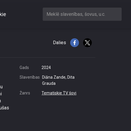
kie
Meklē slavenības, šovus, u.c.
iegt!”
Dalies
Gads
2024
Slavenības
Diāna Zande, Dita
Grauda
nu
Žanrs
Tematiskie TV šovi
i
m
rušas