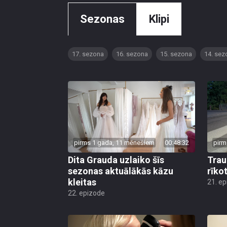
Sezonas
Klipi
17. sezona
16. sezona
15. sezona
14. sez
pirms 1 gada, 11 mēnešiem
00:48:32
pirm
Dita Grauda uzlaiko šīs
Trau
sezonas aktuālākās kāzu
rīko
kleitas
21. e
22. epizode