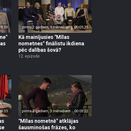
05:33
pirms 2 gadiem, 3 mēnešiem
00:05:25
ne"
Kā mainījusies "Mīlas
ņas
nometnes" finālistu ikdiena
pēc dalības šovā?
12. epizode
05:35
pirms 2 gadiem, 3 mēnešiem
00:03:22
as
"Mīlas nometnē" atklājas
se
šausminošas frāzes, ko