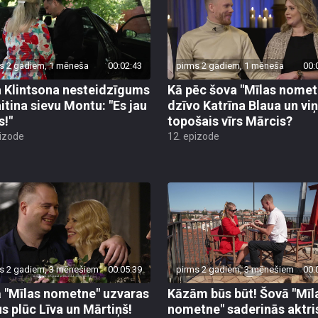
s 2 gadiem, 1 mēneša
00:02:43
pirms 2 gadiem, 1 mēneša
00:
 Klintsona nesteidzīgums
Kā pēc šova "Mīlas nomet
itina sievu Montu: "Es jau
dzīvo Katrīna Blaua un vi
s!"
topošais vīrs Mārcis?
pizode
12. epizode
s 2 gadiem, 3 mēnešiem
00:05:39
pirms 2 gadiem, 3 mēnešiem
00:
 "Mīlas nometne" uzvaras
Kāzām būs būt! Šovā "Mīl
us plūc Līva un Mārtiņš!
nometne" saderinās aktri