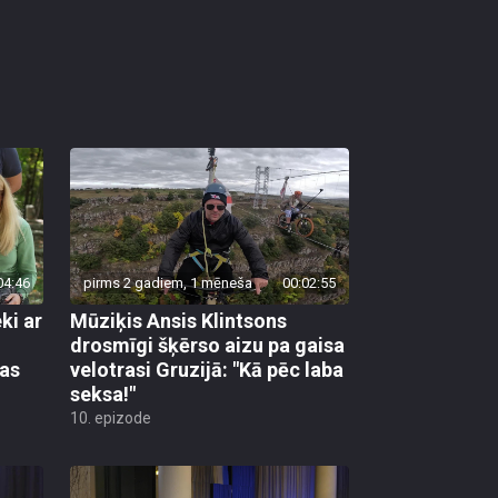
04:46
pirms 2 gadiem, 1 mēneša
00:02:55
ki ar
Mūziķis Ansis Klintsons
drosmīgi šķērso aizu pa gaisa
das
velotrasi Gruzijā: "Kā pēc laba
seksa!"
10. epizode