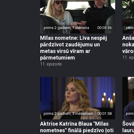
pirms 2 gadiem, 1 mēneša
00:03:36
pirm
Mīlas nometne: Līva nespēj
Anša
pārdzīvot zaudējumu un
noka
metas virsū vīram ar
vāro
pārmetumiem
11. e
11. epizode
pirms 2 gadiem, 3 mēnešiem
00:01:58
pirm
Aktrise Katrīna Blaua "Mīlas
Šovā
nometnes" finālā piedzīvo ļoti
laur