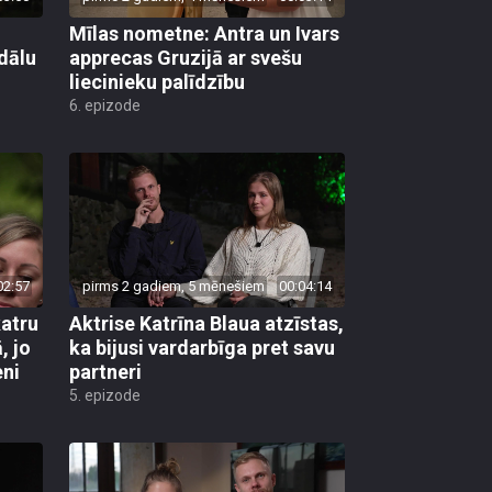
Mīlas nometne: Antra un Ivars
dālu
apprecas Gruzijā ar svešu
liecinieku palīdzību
6. epizode
02:57
pirms 2 gadiem, 5 mēnešiem
00:04:14
atru
Aktrise Katrīna Blaua atzīstas,
, jo
ka bijusi vardarbīga pret savu
eni
partneri
5. epizode