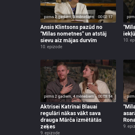
pirms 2 gadiem, 3 mēnešiem
00:02:17
pirm
Ansis Klintsons pazūd no
"Mīl
"Mīlas nometnes" un atstāj
iekļ
sievu aiz mājas durvīm
10. e
10. epizode
pirms 2 gadiem, 4 mēnešiem
00:03:14
pirm
Aktrisei Katrīnai Blauai
"Mīl
regulāri nākas vākt sava
asar
drauga Mārča izmētātās
Rona
zeķes
9. epi
9. epizode