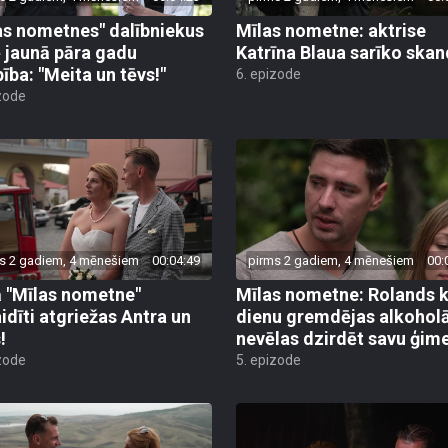
as nometnes" dalībniekus
Mīlas nometne: aktrise
 jaunā pāra gadu
Katrīna Blaua sarīko skan
pība: "Meita un tēvs!"
6. epizode
zode
s 2 gadiem, 4 mēnešiem
00:04:49
pirms 2 gadiem, 4 mēnešiem
00:
 "Mīlas nometne"
Mīlas nometne: Rolands k
idīti atgriežas Antra un
dienu gremdējas alkoholā
!
nevēlas dzirdēt savu ģim
zode
5. epizode