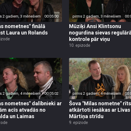
s 2 gadiem, 3 mēnešiem
00:05:00
pirms 2 gadiem, 3 mēnešiem
00:
as nometnes" finālā
Mūziķi Ansi Klintsonu
ūst Laura un Rolands
nogurdina sievas regulār
kontrole pār viņu
pizode
10. epizode
s 2 gadiem, 4 mēnešiem
00:05:02
pirms 2 gadiem, 4 mēnešiem
00:
as nometnes" dalībnieki ar
Šova "Mīlas nometne" rīts
ām acīs atvadās no
atkārtoti iesākas ar Līvas
lda un Laimas
Mārtiņa strīdu
zode
9. epizode