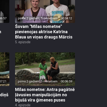
06:57
pirms 2 gadiem, 5 mēnešiem
00:04:12
Šovam "Mīlas nometne"
n
pievienojas aktrise Katrīna
Blaua un viņas draugs Mārcis
5. epizode
07:21
pirms 2 gadiem, 5 mēnešiem
00:06:59
Mīlas nometne: Antra pagātnē
diņš
ļāvusies manipulācijām no
bijušā vīra ģimenes puses
4. epizode