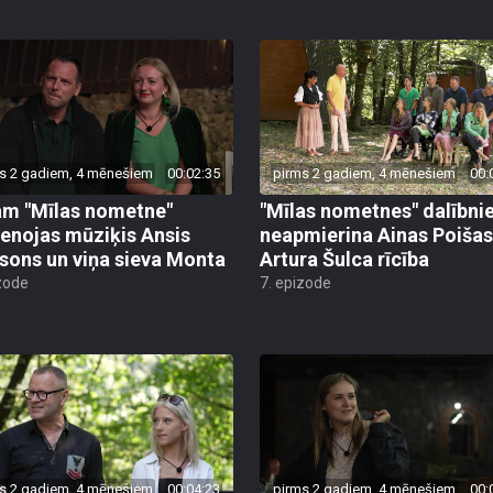
s 2 gadiem, 4 mēnešiem
00:02:35
pirms 2 gadiem, 4 mēnešiem
00:
m "Mīlas nometne"
"Mīlas nometnes" dalībni
ienojas mūziķis Ansis
neapmierina Ainas Poišas
tsons un viņa sieva Monta
Artura Šulca rīcība
zode
7. epizode
s 2 gadiem, 4 mēnešiem
00:04:23
pirms 2 gadiem, 4 mēnešiem
00: