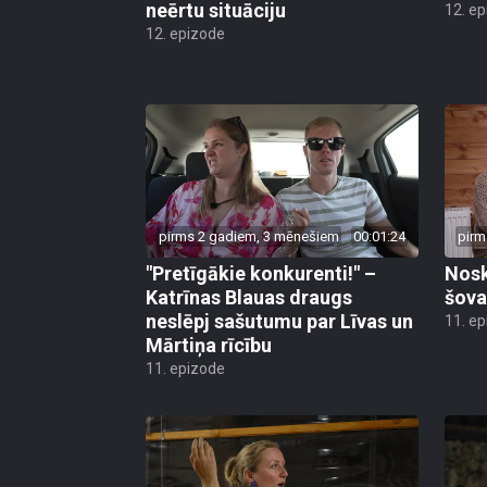
neērtu situāciju
12. e
12. epizode
pirms 2 gadiem, 3 mēnešiem
00:01:24
pirm
"Pretīgākie konkurenti!" –
Nosk
Katrīnas Blauas draugs
šova
neslēpj sašutumu par Līvas un
11. e
Mārtiņa rīcību
11. epizode