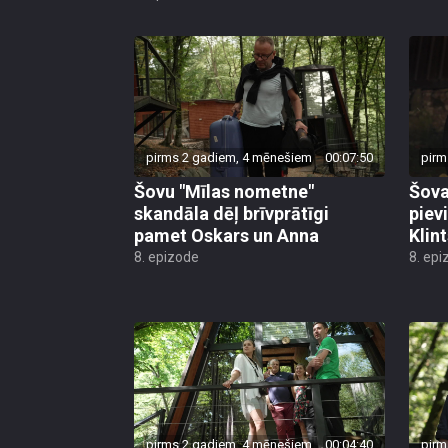
pirms 2 gadiem, 4 mēnešiem
00:07:50
pirm
Šovu "Mīlas nometne"
Šova
skandāla dēļ brīvprātīgi
piev
pamet Oskars un Anna
Klin
8. epizode
8. epi
pirms 2 gadiem, 4 mēnešiem
00:04:40
pirm