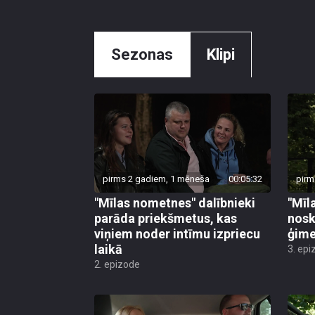
Sezonas
Klipi
pirms 2 gadiem, 1 mēneša
00:05:32
pirm
"Mīlas nometnes" dalībnieki
"Mīl
parāda priekšmetus, kas
noska
viņiem noder intīmu izpriecu
ģime
laikā
3. epi
2. epizode