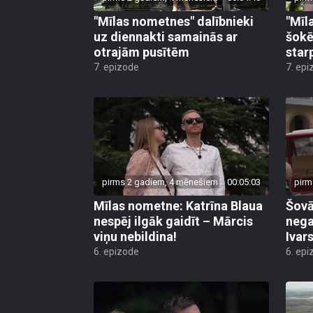
"Mīlas nometnes" dalībnieki
"Mīl
uz diennakti samainās ar
šokē
otrajām pusītēm
star
7. epizode
7. epi
pirms 2 gadiem, 4 mēnešiem
00:05:03
pirm
Mīlas nometne: Katrīna Blaua
Šovā
nespēj ilgāk gaidīt – Mārcis
nega
viņu nebildina!
Ivars
6. epizode
6. epi