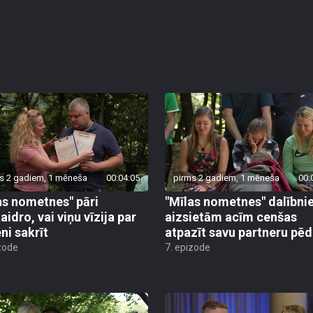
s 2 gadiem, 1 mēneša
00:04:05
pirms 2 gadiem, 1 mēneša
00:
as nometnes" pāri
"Mīlas nometnes" dalībnie
idro, vai viņu vīzija par
aizsietām acīm cenšas
ni sakrīt
atpazīt savu partneru pē
zode
7. epizode