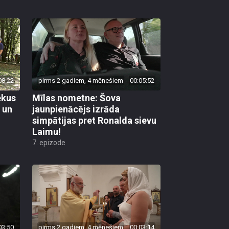
08:22
pirms 2 gadiem, 4 mēnešiem
00:05:52
ekus
Mīlas nometne: Šova
 un
jaunpienācējs izrāda
simpātijas pret Ronalda sievu
Laimu!
7. epizode
03:50
pirms 2 gadiem, 4 mēnešiem
00:03:14