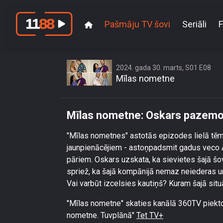
Pašmāju TV šovi
Seriāli
F
Mīlas nomet
2024. gada 30. marts, S01 E08
Mīlas nometne
Mīlas nometne: Oskars pazemo š
"Mīlas nometnes" astotās epizodes lielā tēma 
jaunpienācējiem - astoņpadsmit gadus veco 
pāriem. Oskars uzskata, ka sievietes šajā šov
spriež, ka šajā kompānijā nemaz neiederas u
Vai varbūt izcelsies kautiņš? Kuram šajā situā
"Mīlas nometne" skaties kanālā 360TV piektdie
nometne. Tuvplānā"
Tet TV+