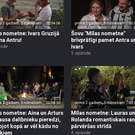
s 2 gadiem, 5 mēnešiem
00:04:06
pirms 2 gadiem, 5 mēnešiem
00:
s nometne: Ivars Gruzijā
Šovu "Mīlas nometne"
ina Antru!
brīvprātīgi pamet Antra u
Ivars
zode
5. epizode
s 2 gadiem, 5 mēnešiem
00:08:50
pirms 2 gadiem, 5 mēnešiem
00:
s nometne: Aina un Arturs
Mīlas nometne: Lauras un
ausa dalībnieku pieredzi,
Rolanda romantiskais ran
ojot kopā ar vēl kādu no
pārvēršas strīdā
ākiem
4. epizode