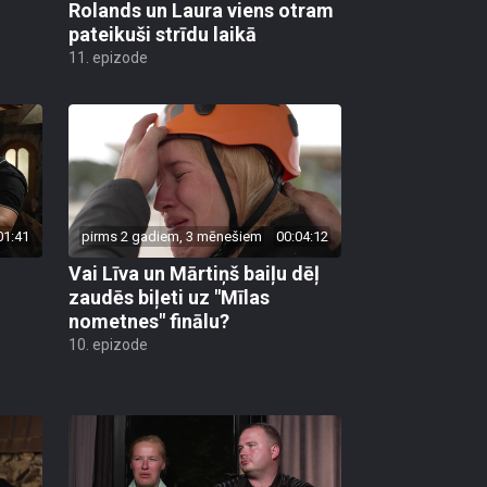
Rolands un Laura viens otram
pateikuši strīdu laikā
11. epizode
01:41
pirms 2 gadiem, 3 mēnešiem
00:04:12
Vai Līva un Mārtiņš baiļu dēļ
zaudēs biļeti uz "Mīlas
nometnes" finālu?
10. epizode