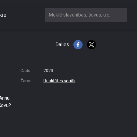
kie
Meklē slavenības, šovus, u.c.
sākt kautiņu
Dalies
Gads
2023
Žanrs
Realitātes seriāli
 Annu
šovu?