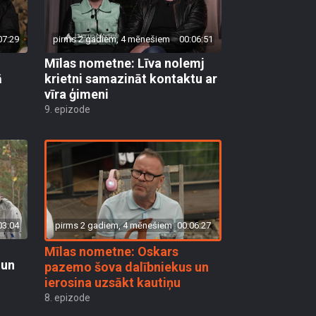
07:29
pirms 2 gadiem, 4 mēnešiem
00:06:51
Mīlas nometne: Līva nolemj
ā
krietni samazināt kontaktu ar
vīra ģimeni
9. epizode
pirms 2 gadiem, 4 mēnešiem
00:06:27
03:04
Mīlas nometne: Oskars
 un
pazemo šova dalībniekus un
ierosina uzsākt kautiņu
8. epizode