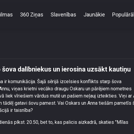
ilmas
360 Ziņas
Slavenības
Jaunākie
Populārā
ne: Oskars pazemo šova dalībniekus un ierosina uz
ova dalībniekus un ierosina uzsākt kautiņu
ir komunikācija. Šajā sērijā izcelsies konflikts starp šova
Annu, viņas krietni vecāko draugu Oskaru un pārējiem nometnes
ā liek vīriešiem vārdus mutē un pašiem neļauj izteikties. Viņi ar
n tādēļ gatavi šovu pamest. Vai Oskars un Anna tiešām pametīs 
cijā ir taisnība?
nās plkst. 20.50, bet to, kas palicis aizkadrā, skaties "Mīlas