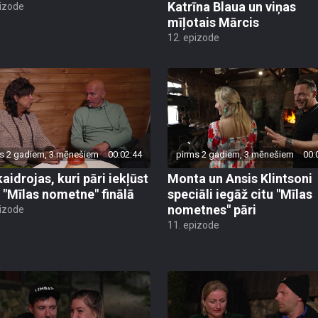
Katrīna Blaua un viņas
pizode
mīļotais Mārcis
12. epizode
s 2 gadiem, 3 mēnešiem
00:02:44
pirms 2 gadiem, 3 mēnešiem
00:
aidrojas, kuri pāri iekļūst
Monta un Ansis Klintsoni
 "Mīlas nometne" finālā
speciāli iegāž citu "Mīlas
nometnes" pāri
pizode
11. epizode