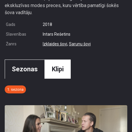
ekskluzīvas modes preces, kuru vērtība pamatīgi šokēs
šova vadītāju.
Gads
2018
Slavenības
Intars Rešetins
Žanrs
Izklaides šovi
,
Sarunu šovi
Sezonas
Klipi
1. sezona