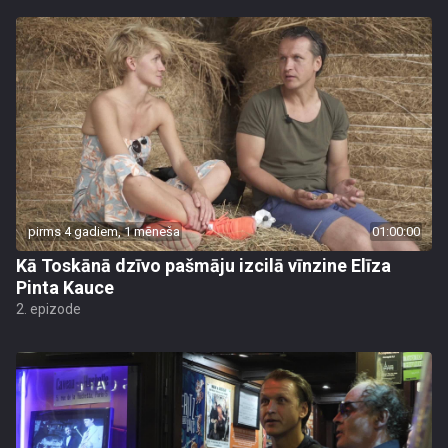
pirms 4 gadiem, 1 mēneša
01:00:00
Kā Toskānā dzīvo pašmāju izcilā vīnzine Elīza
Pinta Kauce
2. epizode