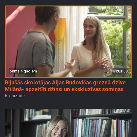
pirms 4 gadiem
01:01:50
Bijušās skolotājas Aijas Rudovičas greznā dzīve
Milānā- apzeltīti džinsi un ekskluzīvas somiņas
6. epizode