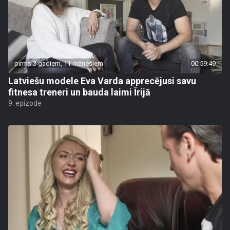
pirms 3 gadiem, 11 mēnešiem
00:59:49
Latviešu modele Eva Varda apprecējusi savu
fitnesa treneri un bauda laimi Īrijā
9. epizode