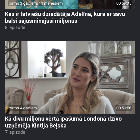
pirms 3 gadiem, 11 mēnešiem
00:59:35
Kas ir latviešu dziedātāja Adelīna, kura ar savu
balsi sajūsminājusi miljonus
8. epizode
pirms 4 gadiem
00:59:56
Kā divu miljonu vērtā īpašumā Londonā dzīvo
uzņēmēja Kintija Beļska
7. epizode