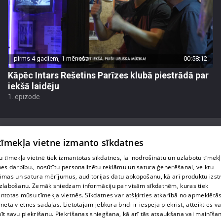
pirms 4 gadiem, 1 mēneša
00:58:12
Kāpēc Intars Rešetins Parīzes klubā piestrādā par
iekšā laidēju
1. epizode
 tīmekļa vietne izmanto sīkdatnes
 tīmekļa vietnē tiek izmantotas sīkdatnes, lai nodrošinātu un uzlabotu tīmek
Par mums
nes darbību., nosūtītu personalizētu reklāmu un satura ģenerēšanai, veiktu
āmas un satura mērījumus, auditorijas datu apkopošanu, kā arī produktu izst
Privātuma politika
zlabošanu. Zemāk sniedzam informāciju par visām sīkdatnēm, kuras tiek
ntotas mūsu tīmekļa vietnēs. Sīkdatnes var atšķirties atkarībā no apmeklētā
Sīkdatnes
rneta vietnes sadaļas. Lietotājam jebkurā brīdī ir iespēja piekrist, atteikties va
īt savu piekrišanu. Piekrišanas sniegšana, kā arī tās atsaukšana vai mainīša
Lietošanas noteikumi