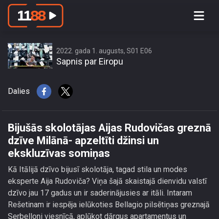
Bijušās skolotājas Aijas Rudovičas
greznā dzīve Milānā- apzeltīti džinsi
un ekskluzīvas somiņas
2022. gada 1. augusts, S01 E06
Sapnis par Eiropu
Dalies
Bijušās skolotājas Aijas Rudovičas greznā
dzīve Milānā- apzeltīti džinsi un
ekskluzīvas somiņas
Kā Itālijā dzīvo bijusī skolotāja, tagad stila un modes
eksperte Aija Rudoviča? Viņa šajā skaistajā dienvidu valstī
dzīvo jau 17 gadus un ir saderinājusies ar itāli. Intaram
Rešetinam ir iespēja ielūkoties Bellagio pilsētiņas greznajā
Serbelloni viesnīcā, aplūkot dārgus apartamentus un