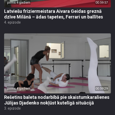
pirms 4 gadiem
00:59:57
Latviešu friziermeistara Aivara Geidas greznā
dzīve Milānā – ādas tapetes, Ferrari un ballītes
4. epizode
pirms 4 gadiem
00:59:29
Rešetins baleta nodarbībā pie skaistumkaralienes
Jūlijas Djadenko nokļūst kutelīgā situācijā
3. epizode