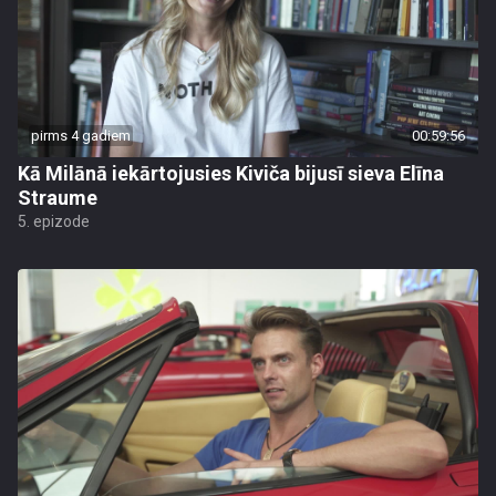
pirms 4 gadiem
00:59:56
Kā Milānā iekārtojusies Kiviča bijusī sieva Elīna
Straume
5. epizode