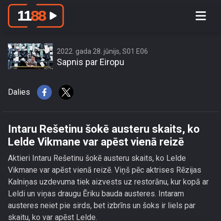
Intaru Rešetinu šokē austeru skaits,
ko Lelde Vikmane var apēst vienā
reizē
2022. gada 28. jūnijs, S01 E06
Sapnis par Eiropu
Dalies
Intaru Rešetinu šokē austeru skaits, ko
Lelde Vikmane var apēst vienā reizē
Aktieri Intaru Rešetinu šokē austeru skaits, ko Lelde
Vikmane var apēst vienā reizē. Viņš pēc aktrises Rēzijas
Kalniņas uzdevuma tiek aizvests uz restorānu, kur kopā ar
Leldi un viņas draugu Ēriku bauda austeres. Intaram
austeres neiet pie sirds, bet izbrīns un šoks ir liels par
skaitu, ko var apēst Lelde.