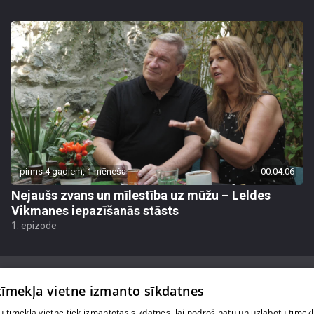
pirms 4 gadiem, 1 mēneša
00:04:06
Nejaušs zvans un mīlestība uz mūžu – Leldes
Vikmanes iepazīšanās stāsts
1. epizode
 tīmekļa vietne izmanto sīkdatnes
 tīmekļa vietnē tiek izmantotas sīkdatnes, lai nodrošinātu un uzlabotu tīmek