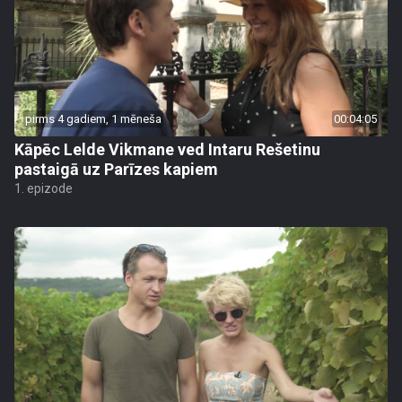
pirms 4 gadiem, 1 mēneša
00:04:05
Kāpēc Lelde Vikmane ved Intaru Rešetinu
pastaigā uz Parīzes kapiem
1. epizode