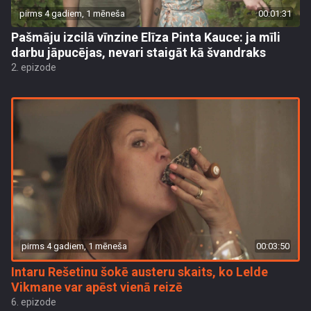
pirms 4 gadiem, 1 mēneša
00:01:31
Pašmāju izcilā vīnzine Elīza Pinta Kauce: ja mīli
darbu jāpucējas, nevari staigāt kā švandraks
2. epizode
pirms 4 gadiem, 1 mēneša
00:03:50
Intaru Rešetinu šokē austeru skaits, ko Lelde
Vikmane var apēst vienā reizē
6. epizode