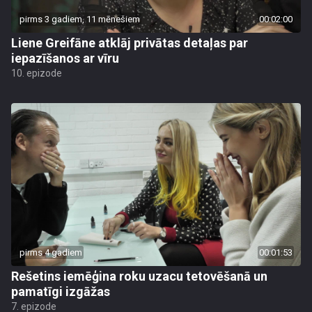
pirms 3 gadiem, 11 mēnešiem
00:02:00
Liene Greifāne atklāj privātas detaļas par
iepazīšanos ar vīru
10. epizode
pirms 4 gadiem
00:01:53
Rešetins iemēģina roku uzacu tetovēšanā un
pamatīgi izgāžas
7. epizode