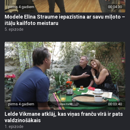
pirms 4 gadiem
00:04:30
Modele Elīna Straume iepazīstina ar savu mīļoto –
itāļu kailfoto meistaru
5. epizode
pirms 4 gadiem
00:03:40
Lelde Vikmane atklāj, kas viņas franču vīrā ir pats
valdzinošākais
1. epizode