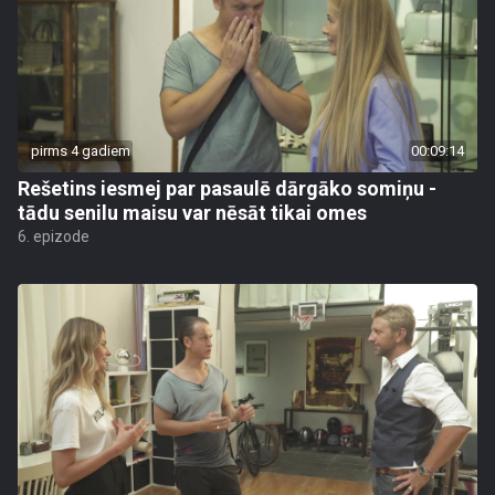
pirms 4 gadiem
00:09:14
Rešetins iesmej par pasaulē dārgāko somiņu -
tādu senilu maisu var nēsāt tikai omes
6. epizode