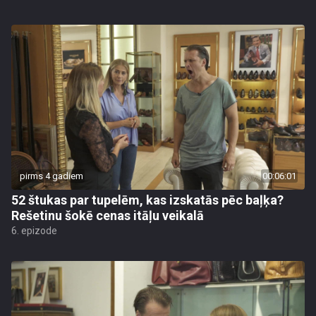
pirms 4 gadiem
00:06:01
52 štukas par tupelēm, kas izskatās pēc baļķa?
Rešetinu šokē cenas itāļu veikalā
6. epizode