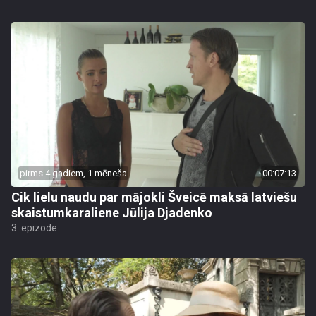
pirms 4 gadiem, 1 mēneša
00:07:13
Cik lielu naudu par mājokli Šveicē maksā latviešu
skaistumkaraliene Jūlija Djadenko
3. epizode