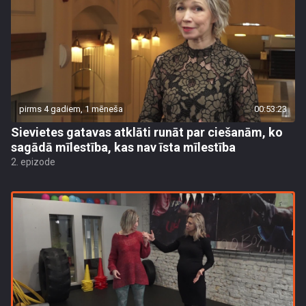
pirms 4 gadiem, 1 mēneša
00:53:23
Sievietes gatavas atklāti runāt par ciešanām, ko
sagādā mīlestība, kas nav īsta mīlestība
2. epizode