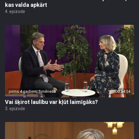
kas valda apkārt
4. epizode
pirms 4 gadiem, 1 mēneša
00:54:54
Vai šķirot laulību var kļūt laimīgāks?
3. epizode