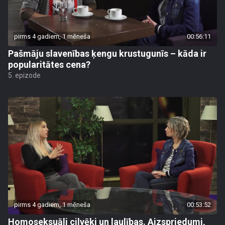
pirms 4 gadiem, 1 mēneša
00:56:11
Pašmāju slavenības ķengu krustugunīs – kāda ir
popularitātes cena?
5. epizode
pirms 4 gadiem, 1 mēneša
00:53:52
Homoseksuāli cilvēki un laulības. Aizspriedumi,