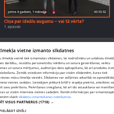
pirms 4 gadiem, 1 mēneša
00:55:52
Cīņa par ideālu augumu – vai tā vērta?
1. epizode
 tīmekļa vietne izmanto sīkdatnes
 tīmekļa vietnē tiek izmantotas sīkdatnes, lai nodrošinātu un uzlabotu tīmek
Par mums
nes darbību., nosūtītu personalizētu reklāmu un satura ģenerēšanai, veiktu
āmas un satura mērījumus, auditorijas datu apkopošanu, kā arī produktu izst
Privātuma politika
zlabošanu. Zemāk sniedzam informāciju par visām sīkdatnēm, kuras tiek
ntotas mūsu tīmekļa vietnēs. Sīkdatnes var atšķirties atkarībā no apmeklētā
Sīkdatnes
rneta vietnes sadaļas. Lietotājam jebkurā brīdī ir iespēja piekrist, atteikties va
īt savu piekrišanu. Piekrišanas sniegšana, kā arī tās atsaukšana vai mainīša
Lietošanas noteikumi
ecas uz visām interneta vietnes sadaļām. Vairāk informācijas par izmantotaj
atnēm skatīt
sīkdatņu izmantošanas noteikumos.
ĪT VISUS PARTNERUS
(1718) →
1188 play jautājumu gadījumā raksti:
info@1188.lv
PIELĀGOT IZVĒLI