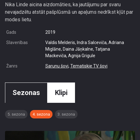
Nika Linde aicina aizdomāties, ka jautājumu par svaru
nevajadzētu atstāt pašplūsmā un apaļums nedrīkst kļūt par
modes lietu.
Gads
2019
Slavenības
Valdis Melderis, Indra Salceviča, Adriana
Miglāne, Daina Jāņkalne, Tatjana
Mackeviča, Agnija Grigule
Žanrs
Sarunu šovi
,
Tematiskie TV šovi
Sezonas
Klipi
5. sezona
4. sezona
3. sezona