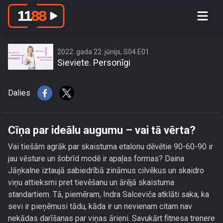
Cīņa par ideālu augumu – vai tā
vērta?
2022. gada 22. jūnijs, S04 E01
Sieviete. Personīgi
Dalies
Cīņa par ideālu augumu – vai tā vērta?
Vai tiešām agrāk par skaistuma etalonu dēvētie 90-60-90 ir
jau vēsture un šobrīd modē ir apaļas formas? Daina
Jāņkalne iztaujā sabiedrībā zināmus cilvēkus un skaidro
viņu attieksmi pret tievēšanu un ārējā skaistuma
standartiem. Tā, piemēram, Indra Salceviča atklāti saka, ka
sevi ir pieņēmusi tādu, kāda ir un nevienam citam nav
nekādas darīšanas par viņas ārieni. Savukārt fitnesa trenere