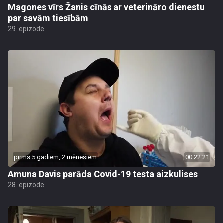
Magones vīrs Žanis cīnās ar veterināro dienestu
par savām tiesībām
29. epizode
pirms 5 gadiem, 2 mēnešiem
00:22:21
Amuna Davis parāda Covid-19 testa aizkulises
28. epizode