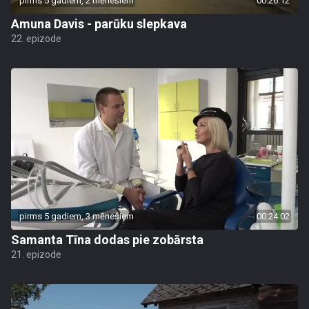
pirms 5 gadiem, 2 mēnešiem
00:26:12
Amuna Davis - parūku slepkava
22. epizode
pirms 5 gadiem, 3 mēnešiem
00:24:02
Samanta Tīna dodas pie zobārsta
21. epizode