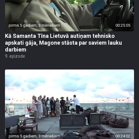
pirms 5 gadiem, 3 mēnešiem
00:25:05
Kā Samanta Tīna Lietuvā autiņam tehnisko
apskati gāja, Magone stāsta par saviem lauku
darbiem
9. epizode
pirms 5 gadiem, 3 mēnešiem
00:24:02