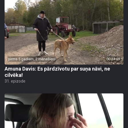
pirms 5 gadiem, 2 mēnešiem
00:24:03
Amuna Davis: Es pārdzīvotu par suņa nāvi, ne
cilvēka!
31. epizode