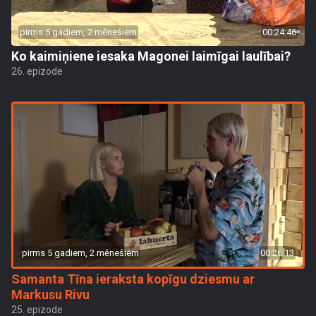
pirms 5 gadiem, 2 mēnešiem
00:24:46
Ko kaimiņiene iesaka Magonei laimīgai laulībai?
26. epizode
pirms 5 gadiem, 2 mēnešiem
00:26:13
Samanta Tīna ieraksta kopīgu dziesmu ar
Markusu Rivu
25. epizode