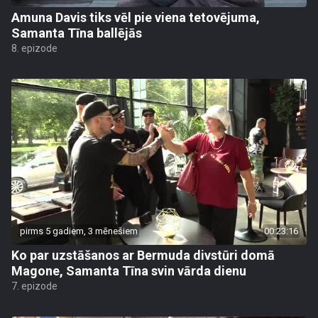
Amuna Davis tiks vēl pie viena tetovējuma,
Samanta Tīna ballējās
8. epizode
pirms 5 gadiem, 3 mēnešiem
00:23:16
Ko par uzstāšanos ar Bermuda divstūri domā
Magone, Samanta Tīna svin vārda dienu
7. epizode