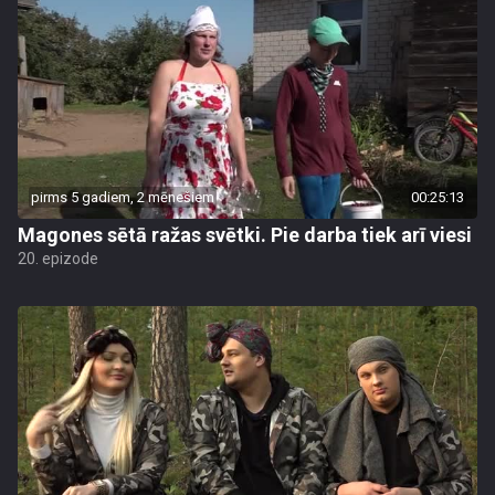
pirms 5 gadiem, 2 mēnešiem
00:25:13
Magones sētā ražas svētki. Pie darba tiek arī viesi
20. epizode