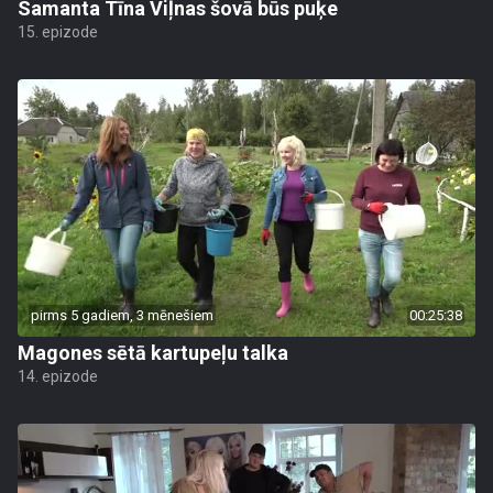
Samanta Tīna Viļnas šovā būs puķe
15. epizode
pirms 5 gadiem, 3 mēnešiem
00:25:38
Magones sētā kartupeļu talka
14. epizode