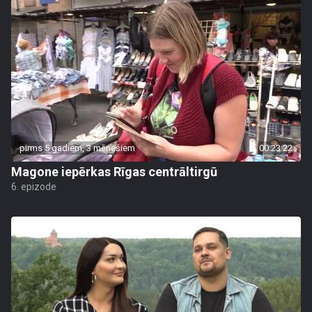
pirms 5 gadiem, 3 mēnešiem
00:23:22
Magone iepērkas Rīgas centrāltirgū
6. epizode