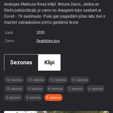
laiskojas Markusa Rivas klēpī. Amuna Davis, Janīna un
Stefa pašizolācijā, jo viens no draugiem bijis saskarē ar
Covid - 19 saslimušo. Puiši gan pagaidām jūtas labi, bet ir
mazliet satraukušies pirms gaidāmā testa.
Gads
2020
Žanrs
Realitātes šovi
Sezonas
Klipi
14. sezona
13. sezona
12. sezona
11. sezona
10. sezona
9. sezona
8. sezona
7. sezona
6. sezona
5. sezona
4. sezona
3. sezona