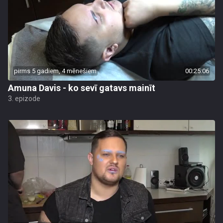
pirms 5 gadiem, 4 mēnešiem
00:25:06
Amuna Davis - ko sevī gatavs mainīt
3. epizode