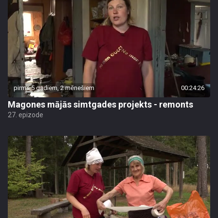
pirms 5 gadiem, 2 mēnešiem
00:24:26
Magones mājās simtgades projekts - remonts
27. epizode