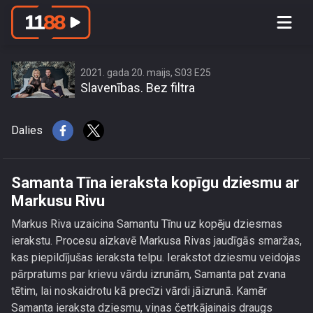
Samanta Tīna ieraksta kopīgu
dziesmu ar Markusu Rivu
2021. gada 20. maijs, S03 E25
Slavenības. Bez filtra
Dalies
Samanta Tīna ieraksta kopīgu dziesmu ar
Markusu Rivu
Markus Riva uzaicina Samantu Tīnu uz kopēju dziesmas
ierakstu. Procesu aizkavē Markusa Rivas jaudīgās smaržas,
kas piepildījušas ieraksta telpu. Ierakstot dziesmu veidojas
pārpratums par krievu vārdu izrunām, Samanta pat zvana
tētim, lai noskaidrotu kā precīzi vārdi jāizrunā. Kamēr
Samanta ieraksta dziesmu, viņas četrkājainais draugs