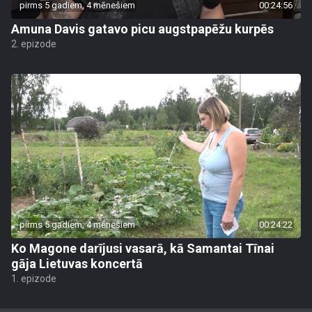
pirms 5 gadiem, 4 mēnešiem
00:24:56
Amuna Davis gatavo picu augstpapēžu kurpēs
2. epizode
pirms 5 gadiem, 4 mēnešiem
00:24:22
Ko Magone darījusi vasarā, kā Samantai Tīnai
gāja Lietuvas koncertā
1. epizode