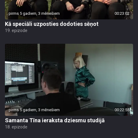
pirms 5 gadiem, 3 mēnešiem
00:23:02
Kā speciāli uzposties dodoties sēņot
19. epizode
pirms 5 gadiem, 3 mēnešiem
00:22:55
Samanta Tīna ieraksta dziesmu studijā
18. epizode