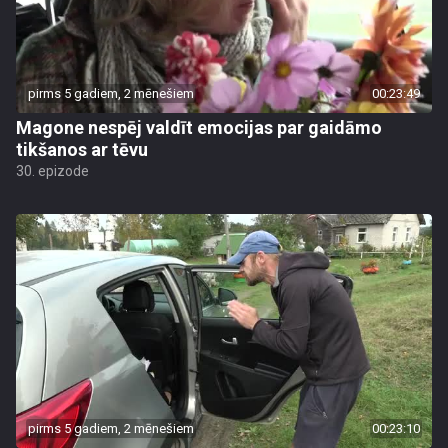
pirms 5 gadiem, 2 mēnešiem
00:23:49
Magone nespēj valdīt emocijas par gaidāmo
tikšanos ar tēvu
30. epizode
pirms 5 gadiem, 2 mēnešiem
00:23:10