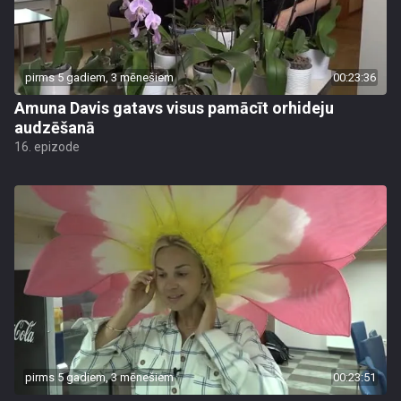
pirms 5 gadiem, 3 mēnešiem
00:23:36
Amuna Davis gatavs visus pamācīt orhideju
audzēšanā
16. epizode
pirms 5 gadiem, 3 mēnešiem
00:23:51