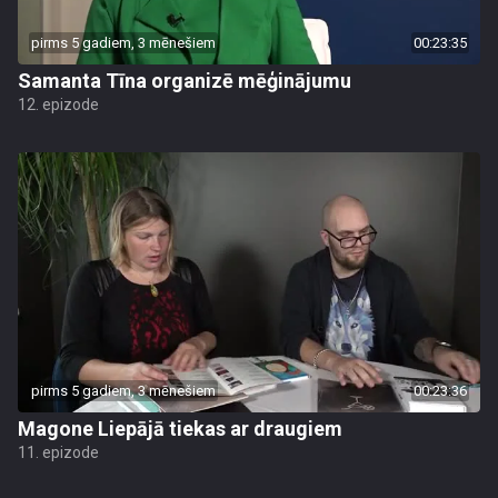
pirms 5 gadiem, 3 mēnešiem
00:23:35
Samanta Tīna organizē mēģinājumu
12. epizode
pirms 5 gadiem, 3 mēnešiem
00:23:36
Magone Liepājā tiekas ar draugiem
11. epizode