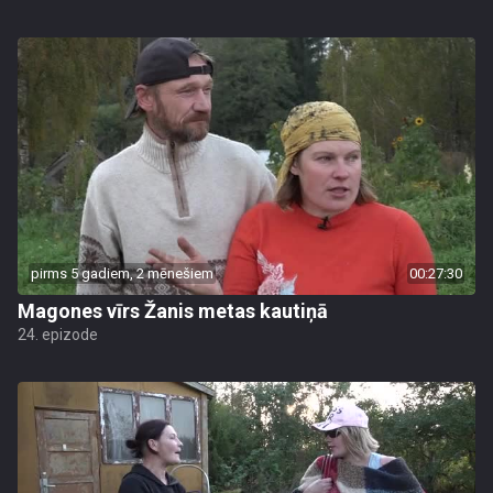
pirms 5 gadiem, 2 mēnešiem
00:27:30
Magones vīrs Žanis metas kautiņā
24. epizode