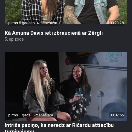
pirms 5 gadiem, 4 mēnešiem
00:23:28
Kā Amuna Davis iet izbraucienā ar Zērgli
5. epizode
pirms 1 gada, 5 mēnešiem
00:02:55
Intriša paziņo, ka neredz ar Ričardu attiecību
turpinājumu