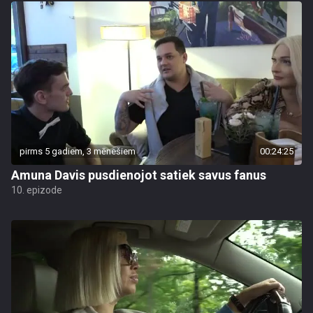
pirms 5 gadiem, 3 mēnešiem
00:24:25
Amuna Davis pusdienojot satiek savus fanus
10. epizode