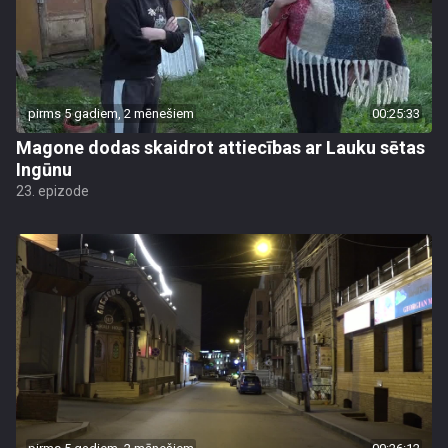
pirms 5 gadiem, 2 mēnešiem
00:25:33
Magone dodas skaidrot attiecības ar Lauku sētas
Ingūnu
23. epizode