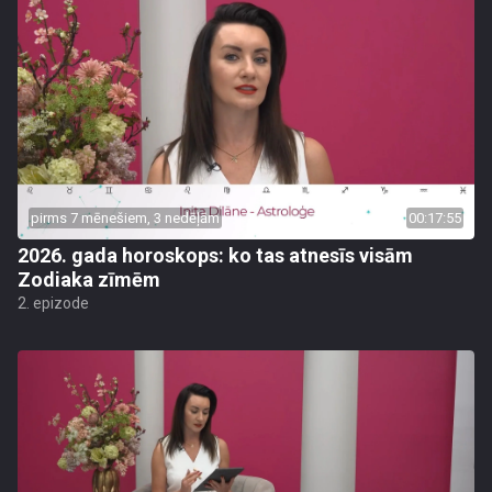
pirms 7 mēnešiem, 3 nedēļām
00:17:55
2026. gada horoskops: ko tas atnesīs visām
Zodiaka zīmēm
2. epizode