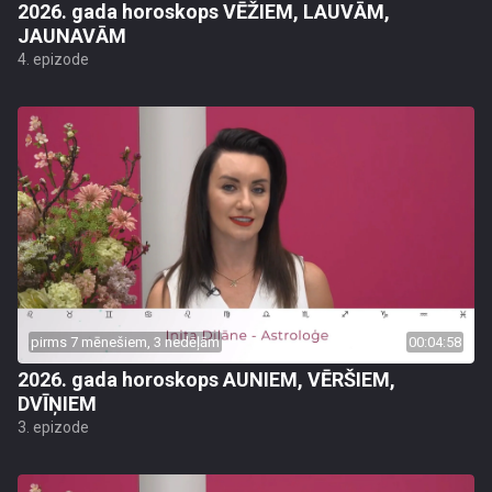
2026. gada horoskops VĒŽIEM, LAUVĀM,
JAUNAVĀM
4. epizode
pirms 7 mēnešiem, 3 nedēļām
00:04:58
2026. gada horoskops AUNIEM, VĒRŠIEM,
DVĪŅIEM
3. epizode