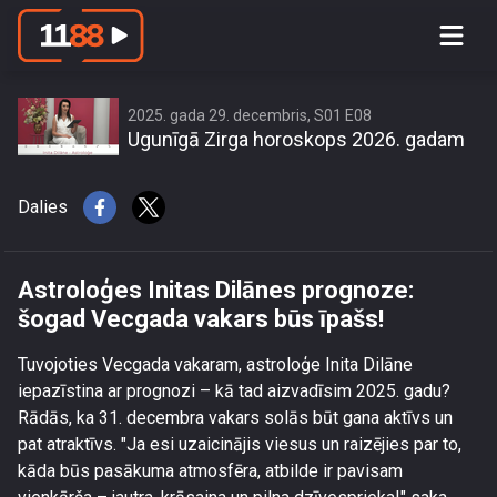
Astroloģes Initas Dilānes prognoze:
šogad Vecgada vakars būs īpašs!
2025. gada 29. decembris, S01 E08
Ugunīgā Zirga horoskops 2026. gadam
Dalies
Astroloģes Initas Dilānes prognoze:
šogad Vecgada vakars būs īpašs!
Tuvojoties Vecgada vakaram, astroloģe Inita Dilāne
iepazīstina ar prognozi – kā tad aizvadīsim 2025. gadu?
Rādās, ka 31. decembra vakars solās būt gana aktīvs un
pat atraktīvs. "Ja esi uzaicinājis viesus un raizējies par to,
kāda būs pasākuma atmosfēra, atbilde ir pavisam