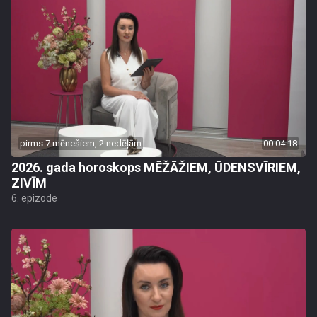
pirms 7 mēnešiem, 2 nedēļām
00:04:18
2026. gada horoskops MĒŽĀŽIEM, ŪDENSVĪRIEM,
ZIVĪM
6. epizode