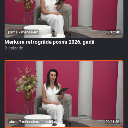
pirms 7 mēnešiem
00:02:40
Merkura retrogrāda posmi 2026. gadā
9. epizode
pirms 7 mēnešiem, 1 nedēļas
00:01:56