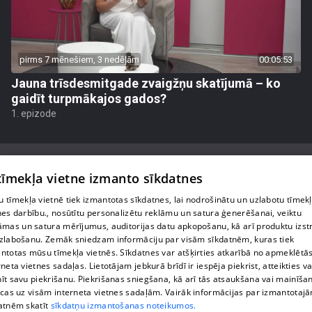
pirms 7 mēnešiem, 3 nedēļām
00:05:53
Jauna trīsdesmitgade zvaigžņu skatījumā – ko
gaidīt turpmākajos gados?
1. epizode
 tīmekļa vietne izmanto sīkdatnes
 tīmekļa vietnē tiek izmantotas sīkdatnes, lai nodrošinātu un uzlabotu tīmek
Par mums
nes darbību., nosūtītu personalizētu reklāmu un satura ģenerēšanai, veiktu
āmas un satura mērījumus, auditorijas datu apkopošanu, kā arī produktu izst
Privātuma politika
zlabošanu. Zemāk sniedzam informāciju par visām sīkdatnēm, kuras tiek
ntotas mūsu tīmekļa vietnēs. Sīkdatnes var atšķirties atkarībā no apmeklētā
Sīkdatnes
rneta vietnes sadaļas. Lietotājam jebkurā brīdī ir iespēja piekrist, atteikties va
īt savu piekrišanu. Piekrišanas sniegšana, kā arī tās atsaukšana vai mainīša
Lietošanas noteikumi
ecas uz visām interneta vietnes sadaļām. Vairāk informācijas par izmantotaj
atnēm skatīt
sīkdatņu izmantošanas noteikumos.