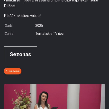
vienkārša – jautra, krāsaina un pilna dzīvesprieka!" saka
Dilāne.
Plašāk skaties video!
Gads
2025
Žanrs
Tematiskie TV šovi
Sezonas
1. sezona