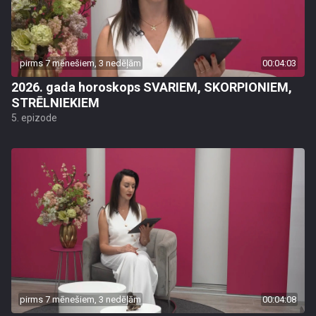
pirms 7 mēnešiem, 3 nedēļām
00:04:03
2026. gada horoskops SVARIEM, SKORPIONIEM,
STRĒLNIEKIEM
5. epizode
pirms 7 mēnešiem, 3 nedēļām
00:04:08