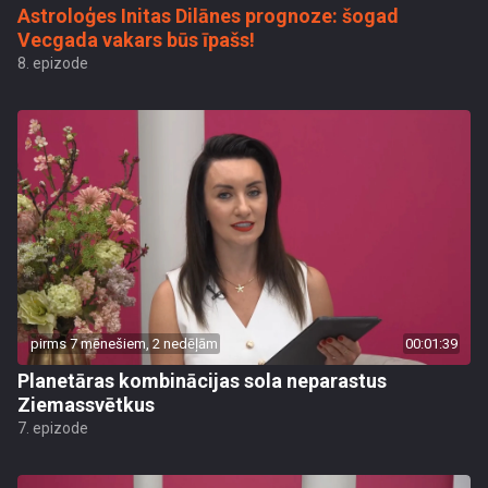
Astroloģes Initas Dilānes prognoze: šogad
Vecgada vakars būs īpašs!
8. epizode
pirms 7 mēnešiem, 2 nedēļām
00:01:39
Planetāras kombinācijas sola neparastus
Ziemassvētkus
7. epizode