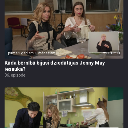
pirms 2 gadiem, 3 mēnešiem
00:02:13
Kāda bērnībā bijusi dziedātājas Jenny May
iesauka?
36. epizode