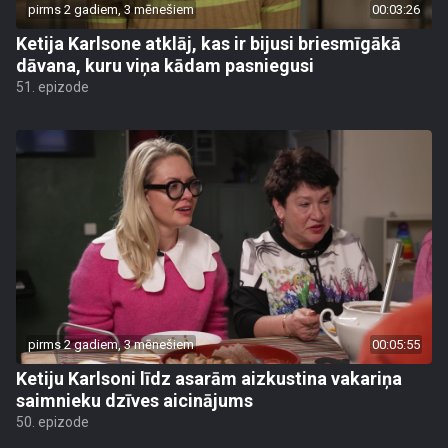
pirms 2 gadiem, 3 mēnešiem
00:03:26
Ketija Karlsone atklāj, kas ir bijusi briesmīgākā
dāvana, kuru viņa kādam pasniegusi
51. epizode
pirms 2 gadiem, 3 mēnešiem
00:05:55
Ketiju Karlsoni līdz asarām aizkustina vakariņa
saimnieku dzīves aicinājums
50. epizode