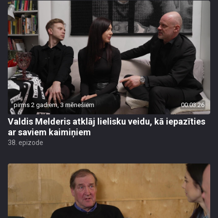
pirms 2 gadiem, 3 mēnešiem
00:03:26
Valdis Melderis atklāj lielisku veidu, kā iepazīties
ar saviem kaimiņiem
38. epizode