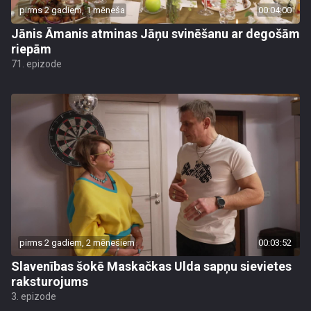
pirms 2 gadiem, 1 mēneša
00:04:00
Jānis Āmanis atminas Jāņu svinēšanu ar degošām
riepām
71. epizode
pirms 2 gadiem, 2 mēnešiem
00:03:52
Slavenības šokē Maskačkas Ulda sapņu sievietes
raksturojums
3. epizode