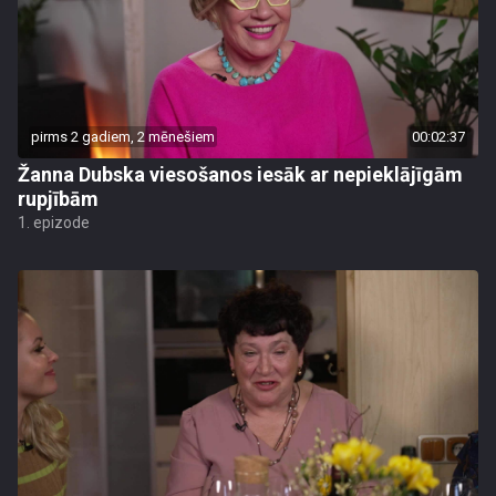
pirms 2 gadiem, 2 mēnešiem
00:02:37
Žanna Dubska viesošanos iesāk ar nepieklājīgām
rupjībām
1. epizode