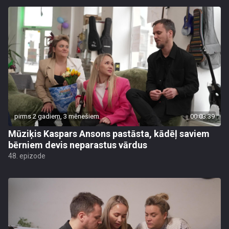
pirms 2 gadiem, 3 mēnešiem
00:03:39
Mūziķis Kaspars Ansons pastāsta, kādēļ saviem
bērniem devis neparastus vārdus
48. epizode