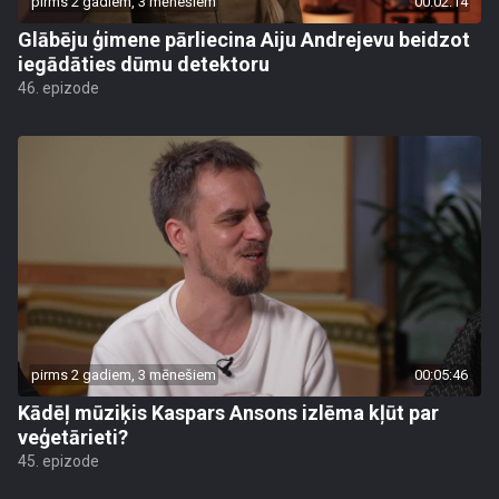
pirms 2 gadiem, 3 mēnešiem
00:02:14
Glābēju ģimene pārliecina Aiju Andrejevu beidzot
iegādāties dūmu detektoru
46. epizode
pirms 2 gadiem, 3 mēnešiem
00:05:46
Kādēļ mūziķis Kaspars Ansons izlēma kļūt par
veģetārieti?
45. epizode