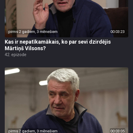
pirms 2 gadiem, 3 mēnešiem
00:03:23
Kas ir nepatīkamākais, ko par sevi dzirdējis
Mārtiņš Vilsons?
42. epizode
pirms 2 gadiem, 3 mēnešiem
00:03:05