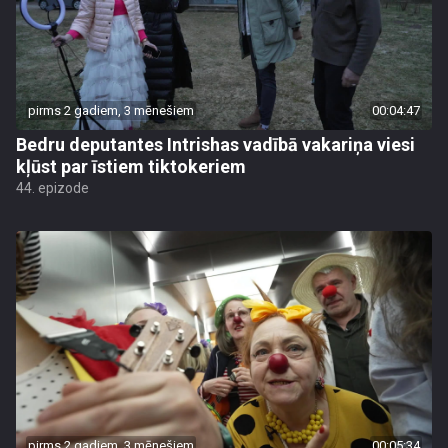
pirms 2 gadiem, 3 mēnešiem
00:04:47
Bedru deputantes Intrishas vadībā vakariņa viesi
kļūst par īstiem tiktokeriem
44. epizode
pirms 2 gadiem, 3 mēnešiem
00:05:34