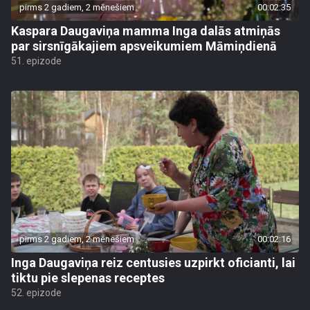
pirms 2 gadiem, 2 mēnešiem
00:02:35
Kaspara Daugaviņa mamma Inga dalās atmiņās
par sirsnīgākajiem apsveikumiem Māmiņdienā
51. epizode
pirms 2 gadiem, 2 mēnešiem
00:02:16
Inga Daugaviņa reiz centusies uzpirkt oficianti, lai
tiktu pie slepenas receptes
52. epizode