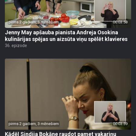
pirms 2 gadiem, 3 mēnešiem
00:03:58
Jenny May apšauba pianista Andreja Osokina
kulinārijas spējas un aizsūta viņu spēlēt klavieres
36. epizode
pirms 2 gadiem, 3 mēnešiem
00:03:59
Kādēļ Sindija Bokāne raudot pamet vakariņu