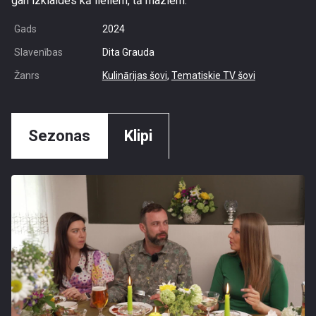
gan izklaides kā lieliem, tā maziem.
Gads
2024
Slavenības
Dita Grauda
Žanrs
Kulinārijas šovi
,
Tematiskie TV šovi
Sezonas
Klipi