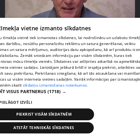
pirms 2 gadiem, 4 mēnešiem
00:03:21
 tīmekļa vietne izmanto sīkdatnes
Kāda ir dziedātāja Viktora Zemgala "bērnības
 tīmekļa vietnē tiek izmantotas sīkdatnes, lai nodrošinātu un uzlabotu tīmek
garša"?
nes darbību., nosūtītu personalizētu reklāmu un satura ģenerēšanai, veiktu
31. epizode
āmas un satura mērījumus, auditorijas datu apkopošanu, kā arī produktu izst
zlabošanu. Zemāk sniedzam informāciju par visām sīkdatnēm, kuras tiek
ntotas mūsu tīmekļa vietnēs. Sīkdatnes var atšķirties atkarībā no apmeklētā
rneta vietnes sadaļas. Lietotājam jebkurā brīdī ir iespēja piekrist, atteikties va
īt savu piekrišanu. Piekrišanas sniegšana, kā arī tās atsaukšana vai mainīša
ecas uz visām interneta vietnes sadaļām. Vairāk informācijas par izmantotaj
atnēm skatīt
sīkdatņu izmantošanas noteikumos.
ĪT VISUS PARTNERUS
(1718) →
PIELĀGOT IZVĒLI
PIEKRIST VISĀM SĪKDATNĒM
pirms 2 gadiem, 4 mēnešiem
00:02:11
ATSTĀT TEHNISKĀS SĪKDATNES
Kādas sievietes apbrīno dziedātājs Viktors