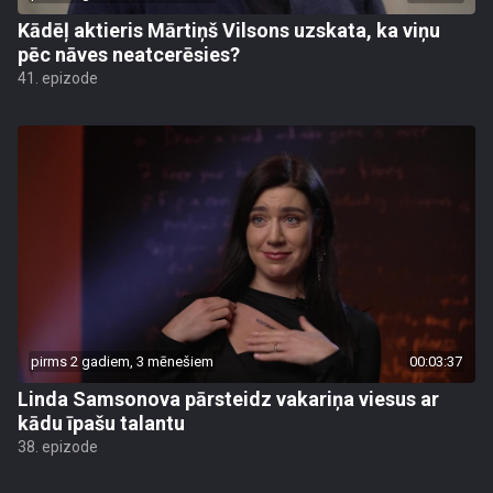
Kādēļ aktieris Mārtiņš Vilsons uzskata, ka viņu
pēc nāves neatcerēsies?
41. epizode
pirms 2 gadiem, 3 mēnešiem
00:03:37
Linda Samsonova pārsteidz vakariņa viesus ar
kādu īpašu talantu
38. epizode