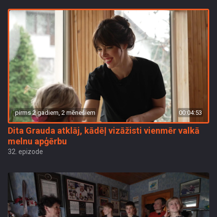
pirms 2 gadiem, 2 mēnešiem
00:04:53
Dita Grauda atklāj, kādēļ vizāžisti vienmēr valkā
melnu apģērbu
32. epizode