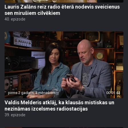
Lauris Zalāns reiz radio ēterā nodevis sveicienus
sen mirušiem cilvēkiem
40. epizode
pirms 2 gadiem, 3 mēnešiem
00:01:44
Valdis Melderis atklāj, ka klausās mistiskas un
nezināmas izcelsmes radiostacijas
39. epizode