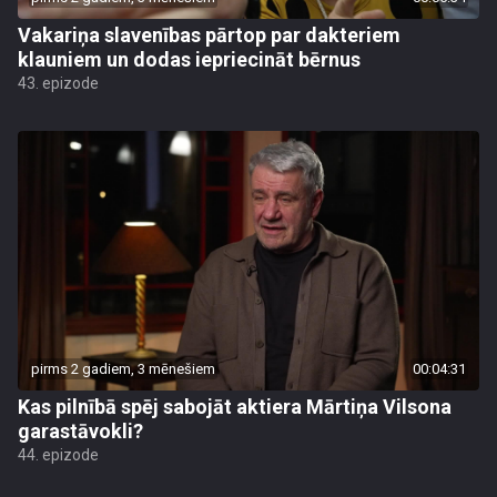
Vakariņa slavenības pārtop par dakteriem
klauniem un dodas iepriecināt bērnus
43. epizode
pirms 2 gadiem, 3 mēnešiem
00:04:31
Kas pilnībā spēj sabojāt aktiera Mārtiņa Vilsona
garastāvokli?
44. epizode