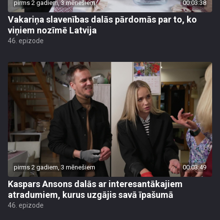
pirms 2 gadiem, 3 mēnešiem
00:03:38
Vakariņa slavenības dalās pārdomās par to, ko
viņiem nozīmē Latvija
46. epizode
pirms 2 gadiem, 3 mēnešiem
00:03:49
Kaspars Ansons dalās ar interesantākajiem
atradumiem, kurus uzgājis savā īpašumā
46. epizode