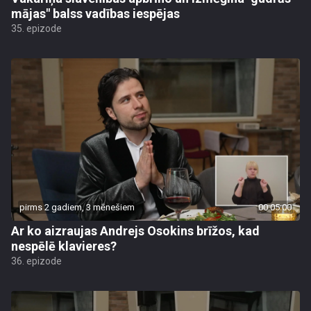
mājas" balss vadības iespējas
35. epizode
pirms 2 gadiem, 3 mēnešiem
00:05:00
Ar ko aizraujas Andrejs Osokins brīžos, kad
nespēlē klavieres?
36. epizode