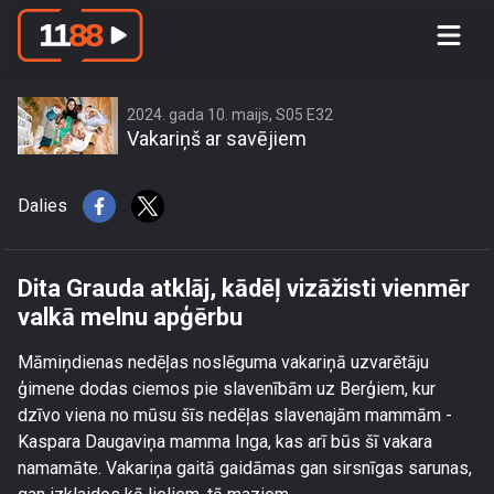
Dita Grauda atklāj, kādēļ vizāžisti
vienmēr valkā melnu apģērbu
2024. gada 10. maijs, S05 E32
Vakariņš ar savējiem
Dalies
Dita Grauda atklāj, kādēļ vizāžisti vienmēr
valkā melnu apģērbu
Māmiņdienas nedēļas noslēguma vakariņā uzvarētāju
ģimene dodas ciemos pie slavenībām uz Berģiem, kur
dzīvo viena no mūsu šīs nedēļas slavenajām mammām -
Kaspara Daugaviņa mamma Inga, kas arī būs šī vakara
namamāte. Vakariņa gaitā gaidāmas gan sirsnīgas sarunas,