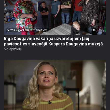
pirms 2 gadiem, 3 mēnešiem
00:05:58
Inga Daugaviņa vakariņa uzvarētājiem ļauj
paviesoties slavenājā Kaspara Daugaviņa muzejā
52. epizode