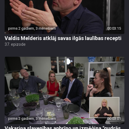
pirms 2 gadiem, 3 mēnešiem
00:03:15
Valdis Melderis atklāj savas ilgās laulības recepti
37. epizode
pirms 2 gadiem, 3 mēnešiem
00:03:01
Vakariņa slavenības apbrīno un izmēģina "gudrās