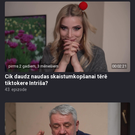
pirms 2 gadiem, 3 mēnešiem
00:02:21
Cik daudz naudas skaistumkopšanai tērē
tiktokere Intriša?
43. epizode