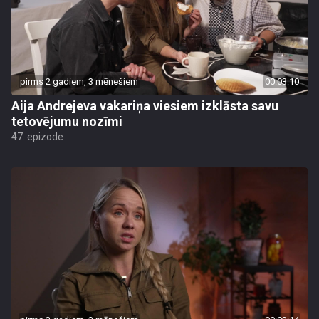
pirms 2 gadiem, 3 mēnešiem
00:03:10
Aija Andrejeva vakariņa viesiem izklāsta savu
tetovējumu nozīmi
47. epizode