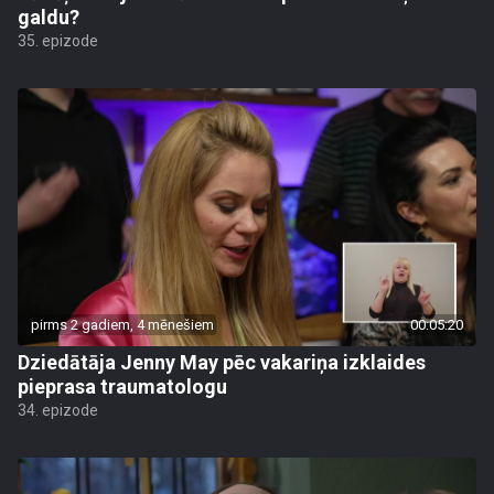
galdu?
35. epizode
pirms 2 gadiem, 4 mēnešiem
00:05:20
Dziedātāja Jenny May pēc vakariņa izklaides
pieprasa traumatologu
34. epizode