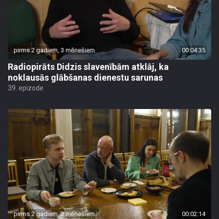
pirms 2 gadiem, 3 mēnešiem
00:04:35
Radiopirāts Didzis slavenībām atklāj, ka
noklausās glābšanas dienestu sarunas
39. epizode
pirms 2 gadiem, 3 mēnešiem
00:02:14