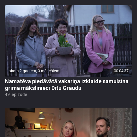
pirms 2 gadiem, 3 mēnešiem
00:04:37
Namatēva piedāvātā vakariņa izklaide samulsina
grima mākslinieci Ditu Graudu
49. epizode