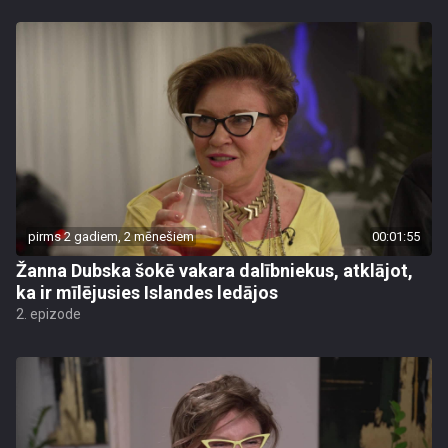
pirms 2 gadiem, 2 mēnešiem
00:01:55
Žanna Dubska šokē vakara dalībniekus, atklājot,
ka ir mīlējusies Islandes ledājos
2. epizode