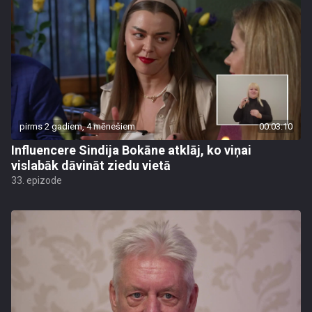
pirms 2 gadiem, 4 mēnešiem
00:03:10
Influencere Sindija Bokāne atklāj, ko viņai
vislabāk dāvināt ziedu vietā
33. epizode