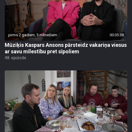
pirms 2 gadiem, 3 mēnešiem
00:05:38
Mūziķis Kaspars Ansons pārsteidz vakariņa viesus
ar savu mīlestību pret sīpoliem
48. epizode