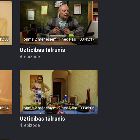
45:50
pirms 2 mēnešiem, 1 nedēļas
00:45:17
Uzticības tālrunis
8. epizode
45:24
pirms 2 mēnešiem, 2 nedēļām
00:45:06
Uzticības tālrunis
4. epizode