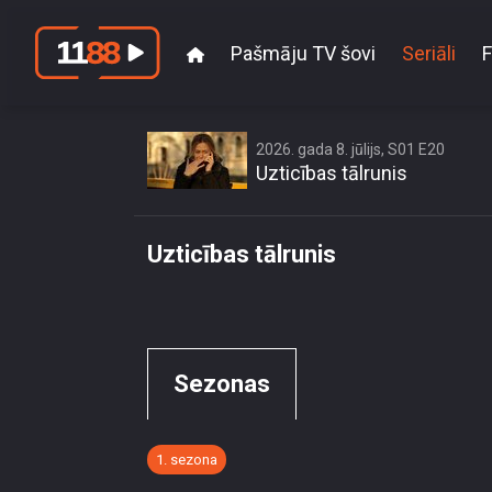
Pašmāju TV šovi
Seriāli
F
Playback failed: You ar
set by content owner
2026. gada 8. jūlijs, S01 E20
Uzticības tālrunis
Uzticības tālrunis
Sezonas
1. sezona