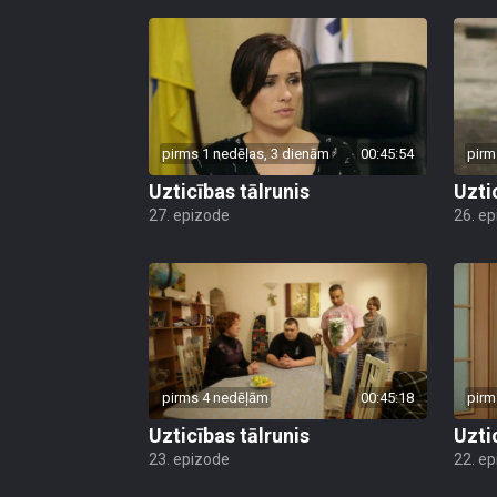
pirms 1 nedēļas, 3 dienām
00:45:54
pirm
Uzticības tālrunis
Uzti
27. epizode
26. e
pirms 4 nedēļām
00:45:18
pirm
Uzticības tālrunis
Uzti
23. epizode
22. e