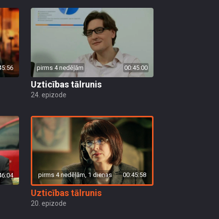
45:56
pirms 4 nedēļām
00:45:00
Uzticības tālrunis
24. epizode
pirms 4 nedēļām, 1 dienas
00:45:58
46:04
Uzticības tālrunis
20. epizode