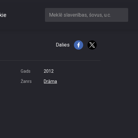
kie
Meklē slavenības, šovus, u.c.
on or other restrictions
ess is 216.73.216.244
Dalies
Gads
2012
Žanrs
Drāma