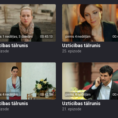
s 1 nedēļas, 3 dienām
00:45:13
pirms 4 nedēļām
00:
cības tālrunis
Uzticības tālrunis
pizode
25. epizode
s 4 nedēļām
00:45:58
pirms 4 nedēļām
00:
cības tālrunis
Uzticības tālrunis
pizode
21. epizode