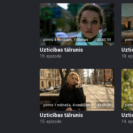
pirms 4 nedēļām, 1 dienas
00:45:59
pirm
Uzticības tālrunis
Uzti
19. epizode
18. e
pirms 1 mēneša, 4 nedēļām
00:45:58
pirm
Uzticības tālrunis
Uzti
15. epizode
14. e