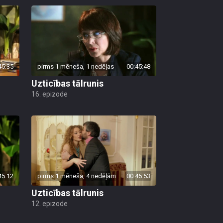
45:35
pirms 1 mēneša, 1 nedēļas
00:45:48
Uzticības tālrunis
16. epizode
45:12
pirms 1 mēneša, 4 nedēļām
00:45:53
Uzticības tālrunis
12. epizode