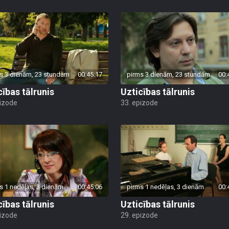
s 3 dienām, 23 stundām
00:45:17
pirms 3 dienām, 23 stundām
00:
cības tālrunis
Uzticības tālrunis
pizode
33. epizode
s 1 nedēļas, 3 dienām
00:45:06
pirms 1 nedēļas, 3 dienām
00:
cības tālrunis
Uzticības tālrunis
pizode
29. epizode