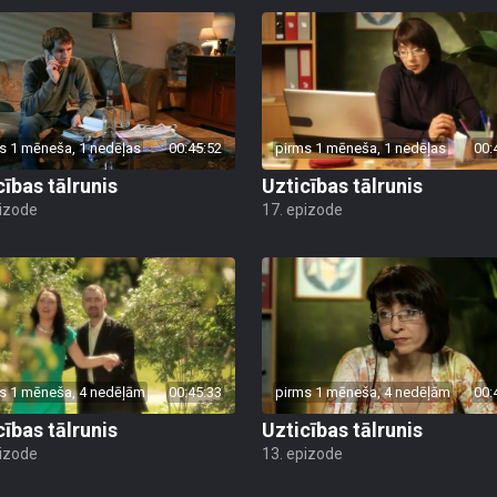
s 1 mēneša, 1 nedēļas
00:45:52
pirms 1 mēneša, 1 nedēļas
00:
cības tālrunis
Uzticības tālrunis
pizode
17. epizode
s 1 mēneša, 4 nedēļām
00:45:33
pirms 1 mēneša, 4 nedēļām
00:
cības tālrunis
Uzticības tālrunis
pizode
13. epizode