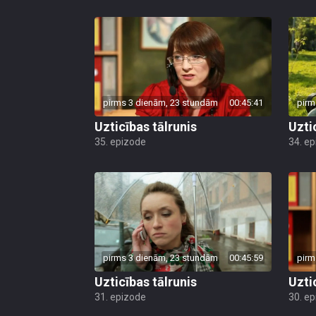
pirms 3 dienām, 23 stundām
00:45:41
pirm
Uzticības tālrunis
Uzti
35. epizode
34. e
pirms 3 dienām, 23 stundām
00:45:59
pirm
Uzticības tālrunis
Uzti
31. epizode
30. e