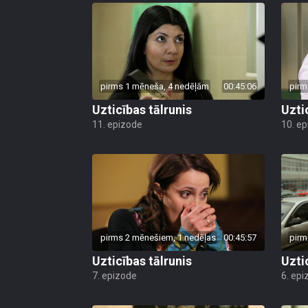
pirms 1 mēneša, 4 nedēļām
00:45:06
pirm
Uzticības tālrunis
Uzti
11. epizode
10. e
pirms 2 mēnešiem, 1 nedēļas
00:45:57
pirm
Uzticības tālrunis
Uzti
7. epizode
6. epi