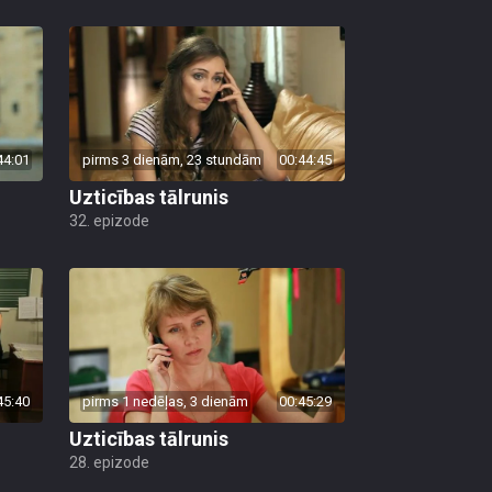
44:01
pirms 3 dienām, 23 stundām
00:44:45
Uzticības tālrunis
32. epizode
45:40
pirms 1 nedēļas, 3 dienām
00:45:29
Uzticības tālrunis
28. epizode