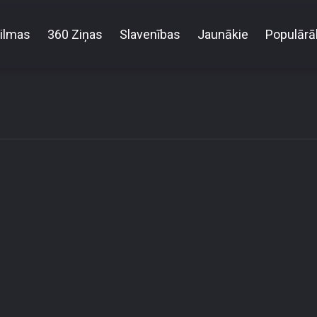
ilmas
360 Ziņas
Slavenības
Jaunākie
Populārā
e not allowed to access this content due to your locati
! (Error code: 3.3) # Your country is US and IP addr