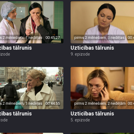
s 2 mēnešiem, 1 nedēļas
00:45:27
pirms 2 mēnešiem, 1 nedēļas
00:
cības tālrunis
Uzticības tālrunis
pizode
9. epizode
s 2 mēnešiem, 1 nedēļas
00:44:55
pirms 2 mēnešiem, 2 nedēļām
00:
cības tālrunis
Uzticības tālrunis
zode
5. epizode