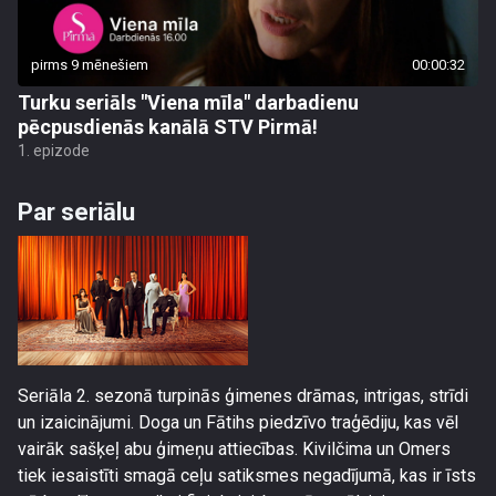
pirms 9 mēnešiem
00:00:32
Turku seriāls "Viena mīla" darbadienu
pēcpusdienās kanālā STV Pirmā!
1. epizode
Par seriālu
Seriāla 2. sezonā turpinās ģimenes drāmas, intrigas, strīdi
un izaicinājumi. Doga un Fātihs piedzīvo traģēdiju, kas vēl
vairāk sašķeļ abu ģimeņu attiecības. Kivilčima un Omers
tiek iesaistīti smagā ceļu satiksmes negadījumā, kas ir īsts