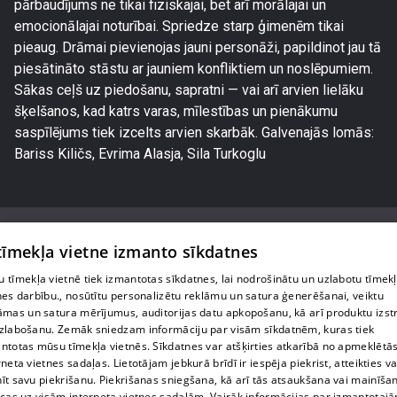
pārbaudījums ne tikai fiziskajai, bet arī morālajai un
emocionālajai noturībai. Spriedze starp ģimenēm tikai
pieaug. Drāmai pievienojas jauni personāži, papildinot jau tā
piesātināto stāstu ar jauniem konfliktiem un noslēpumiem.
Sākas ceļš uz piedošanu, sapratni — vai arī arvien lielāku
šķelšanos, kad katrs varas, mīlestības un pienākumu
saspīlējums tiek izcelts arvien skarbāk. Galvenajās lomās:
Bariss Kiličs, Evrima Alasja, Sila Turkoglu
 tīmekļa vietne izmanto sīkdatnes
 tīmekļa vietnē tiek izmantotas sīkdatnes, lai nodrošinātu un uzlabotu tīmek
Par mums
nes darbību., nosūtītu personalizētu reklāmu un satura ģenerēšanai, veiktu
āmas un satura mērījumus, auditorijas datu apkopošanu, kā arī produktu izst
Privātuma politika
zlabošanu. Zemāk sniedzam informāciju par visām sīkdatnēm, kuras tiek
ntotas mūsu tīmekļa vietnēs. Sīkdatnes var atšķirties atkarībā no apmeklētā
Sīkdatnes
rneta vietnes sadaļas. Lietotājam jebkurā brīdī ir iespēja piekrist, atteikties va
īt savu piekrišanu. Piekrišanas sniegšana, kā arī tās atsaukšana vai mainīša
Lietošanas noteikumi
ecas uz visām interneta vietnes sadaļām. Vairāk informācijas par izmantotaj