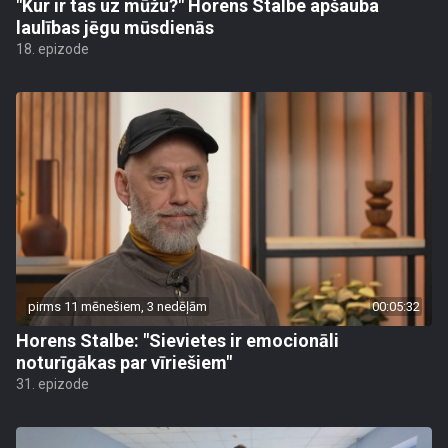
"Kur ir tas uz mūžu?" Horens Stalbe apšauba
laulības jēgu mūsdienās
18. epizode
pirms 11 mēnešiem, 3 nedēļām
00:05:32
Horens Stalbe: "Sievietes ir emocionāli
noturīgākas par vīriešiem"
31. epizode