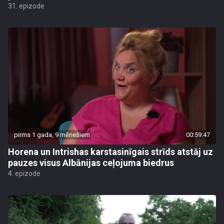
31. epizode
pirms 1 gada, 9 mēnešiem
00:59:47
Horena un Intrishas karstasinīgais strīds atstāj uz
pauzes visus Albānijas ceļojuma biedrus
4. epizode