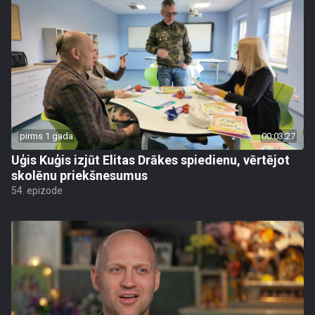
pirms 1 gada
00:03:27
Uģis Kuģis izjūt Elitas Drākes spiedienu, vērtējot
skolēnu priekšnesumus
54. epizode