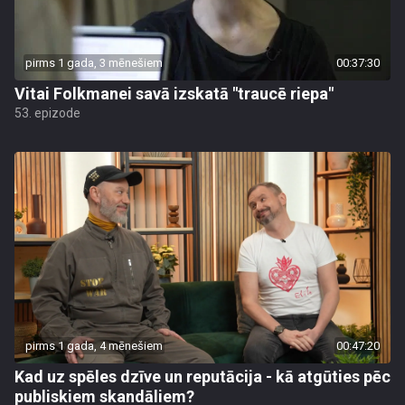
pirms 1 gada, 3 mēnešiem
00:37:30
Vitai Folkmanei savā izskatā "traucē riepa"
53. epizode
pirms 1 gada, 4 mēnešiem
00:47:20
Kad uz spēles dzīve un reputācija - kā atgūties pēc
publiskiem skandāliem?