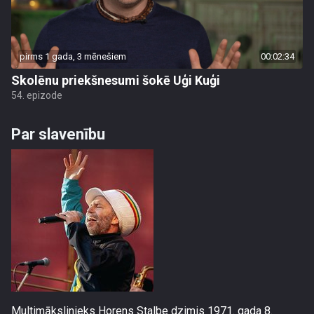
pirms 1 gada, 3 mēnešiem
00:02:34
Skolēnu priekšnesumi šokē Uģi Kuģi
54. epizode
Par slavenību
Multimākslinieks Horens Stalbe dzimis 1971. gada 8.