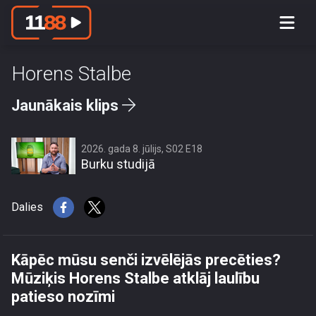
Horens Stalbe
Kāpēc mūsu senči izvēlējās
Jaunākais klips
precēties? Mūziķis Horens Stalbe
atklāj laulību patieso nozīmi
2026. gada 8. jūlijs, S02 E18
Burku studijā
Dalies
Kāpēc mūsu senči izvēlējās precēties?
Mūziķis Horens Stalbe atklāj laulību
patieso nozīmi