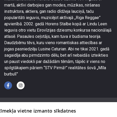
martā, aktīvi darbojies gan modes, mūzikas, niršanas
instruktora, aktiera, gan radio dīdžeja lauciņā, taču
popularitāti ieguvis, muzicējot aktīvajā „Riga Reggae”
apvienībā. 2002. gadā Horens Stalbe kopā ar Lindu Leen
ieguvis otro vietu Eirovīzijas dziesmu konkursa nacionālajā
atlasē. Pasaules ceļotājs, kam tuva ir budisma teorija.
Daudzbērnu tēvs, kuru vieno romantiskas attiecības ar
jogas pasniedzēju Lusine Caturian. Abi ne tikai 2021. gadā
sagaidīja abu pirmdzimto dēlu, bet arī nebaidās izteikties
un paust viedokli par dažādām tēmām, tāpēc ir viens no
spilgtākajiem pāriem “STV Pirmā!” realitātes šovā „Mīla
burbulī”
 tīmekļa vietne izmanto sīkdatnes