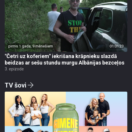
pirms 1 gada, 9 mēnešiem
01:01:23
"Četri uz koferiem" iekrišana krāpnieku slazdā
beidzas ar sešu stundu murgu Albānijas bezceļos
3. epizode
TV šovi