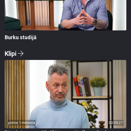
Burku studijā
Klipi
pirms 1 mēneša
00:05:27