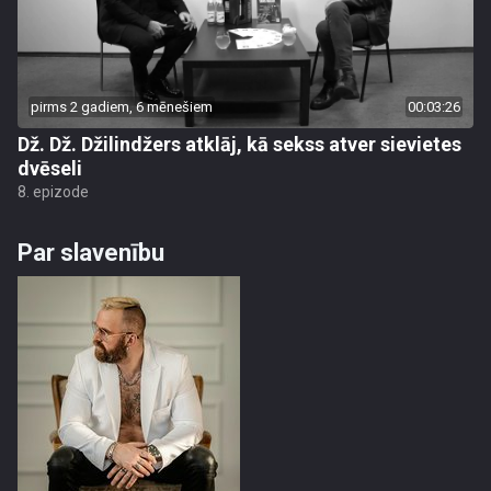
pirms 2 gadiem, 6 mēnešiem
00:03:26
Dž. Dž. Džilindžers atklāj, kā sekss atver sievietes
dvēseli
8. epizode
Par slavenību