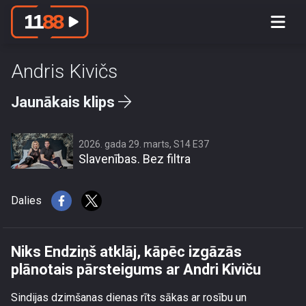
Andris Kivičs
Jaunākais klips
Niks Endziņš atklāj, kāpēc izgāzās
plānotais pārsteigums ar Andri Kiviču
2026. gada 29. marts, S14 E37
Slavenības. Bez filtra
Dalies
Niks Endziņš atklāj, kāpēc izgāzās
plānotais pārsteigums ar Andri Kiviču
Sindijas dzimšanas dienas rīts sākas ar rosību un