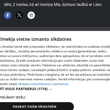
dēls, 2 meitas, kā arī meitiņa Mia, dzimusi laulībā ar Lieni.
 tīmekļa vietne izmanto sīkdatnes
 tīmekļa vietnē tiek izmantotas sīkdatnes, lai nodrošinātu un uzlabotu tīmek
Par mums
nes darbību., nosūtītu personalizētu reklāmu un satura ģenerēšanai, veiktu
āmas un satura mērījumus, auditorijas datu apkopošanu, kā arī produktu izst
Privātuma politika
zlabošanu. Zemāk sniedzam informāciju par visām sīkdatnēm, kuras tiek
ntotas mūsu tīmekļa vietnēs. Sīkdatnes var atšķirties atkarībā no apmeklētā
Sīkdatnes
rneta vietnes sadaļas. Lietotājam jebkurā brīdī ir iespēja piekrist, atteikties va
īt savu piekrišanu. Piekrišanas sniegšana, kā arī tās atsaukšana vai mainīša
Lietošanas noteikumi
ecas uz visām interneta vietnes sadaļām. Vairāk informācijas par izmantotaj
atnēm skatīt
sīkdatņu izmantošanas noteikumos.
ĪT VISUS PARTNERUS
(1718) →
1188 play jautājumu gadījumā raksti:
info@1188.lv
PIELĀGOT IZVĒLI
reklāma:
PIEKRIST VISĀM SĪKDATNĒM