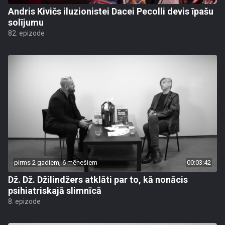
Andris Kivičs iluzionistei Dacei Pecolli devis īpašu
solījumu
82. epizode
pirms 2 gadiem, 6 mēnešiem
00:03:42
Dž. Dž. Džilindžers atklāti par to, kā nonācis
psihiatriskajā slimnīcā
8. epizode