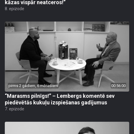
kāzas vispār neatceros!”
8. epizode
pirms 2 gadiem, 6 mēnešiem
00:56:00
“Marasms pilnīgs!” – Lembergs komentē sev
piedēvētās kukuļu izspiešanas gadījumus
7. epizode