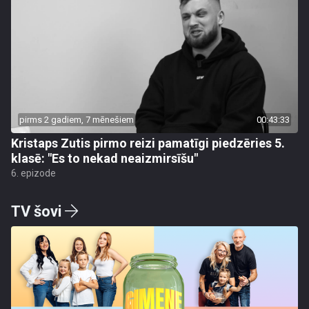
pirms 2 gadiem, 7 mēnešiem
00:43:33
Kristaps Zutis pirmo reizi pamatīgi piedzēries 5.
klasē: "Es to nekad neaizmirsīšu"
6. epizode
TV šovi