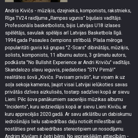
Andris Kivičs - mūziķis, dzejnieks, komponists, rakstnieks,
Rīga TV24 raidījuma „Rampas ugunis” bijušais vadītājs.
Profesionāls basketbolists, bijis Latvijas U18 izlases
spēlētājs, savulaik spēlējis arī Latvijas Basketbola līgā.
1994.gada Pasaules čempions strītbolā. Plaša mēroga
popularitāti guvis kā grupas "Z-Scars" dibinātājs, mūziķis,
solists, komponists, 11 albumu autors, 3 grāmatu autors,
podkāsta "No Bullshit Experience ar Andri Kriviču" vadītājs.
Skandalozo slavu ieguvis, piedaloties “STV Pirmā!”
realitātes šovā „Kivičs. Pavisam privāti”, kur viņam ik uz
soļa sekoja kameras, ļaujot visai Latvijai ielūkoties savas
privātās dzīves aizkulisēs, tostarp sadzīvei kopā ar sievu
Lieni. Pēc šova panākumiem sacerējis mūzikas albumu
"Incidents", kuru iedziedājis kopā ar sievu Lieni Kiviču, ar
kuru apprecējās 2020.gadā. Ar savu atklātību un dabiskumu
iedrošinājis lielu sabiedrības daļu noticēt mīlestībai un
nostāties pret sabiedrības stereotipiem un nosodījumu.
Andrim Kivičam ir četri bērni. No iepriekšējām attiecībām -