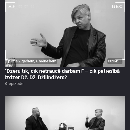
pirms 2 gadiem, 6 mēnešiem
00:04:11
“Dzeru tik, cik netraucē darbam!” – cik patiesībā
izdzer Dž. Dž. Džilindžers?
8. epizode