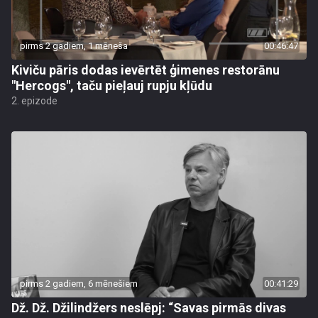
pirms 2 gadiem, 1 mēneša
00:46:47
Kiviču pāris dodas ievērtēt ģimenes restorānu
"Hercogs", taču pieļauj rupju kļūdu
2. epizode
pirms 2 gadiem, 6 mēnešiem
00:41:29
Dž. Dž. Džilindžers neslēpj: “Savas pirmās divas