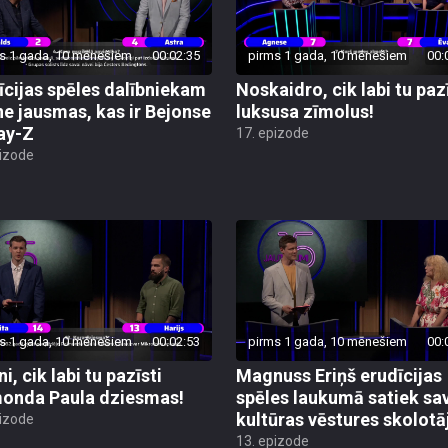
s 1 gada, 10 mēnešiem
00:02:35
pirms 1 gada, 10 mēnešiem
00:
īcijas spēles dalībniekam
Noskaidro, cik labi tu paz
ne jausmas, kas ir Bejonse
luksusa zīmolus!
ay-Z
17. epizode
pizode
s 1 gada, 10 mēnešiem
00:02:53
pirms 1 gada, 10 mēnešiem
00:
i, cik labi tu pazīsti
Magnuss Eriņš erudīcijas
onda Paula dziesmas!
spēles laukumā satiek sa
kultūras vēstures skolotā
pizode
13. epizode