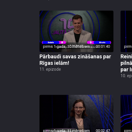
pirms 1 gada, 10 mēnešiem
00:01:40
pirm
Pārbaudi savas zināšanas par
Rein
Rīgas ielām!
piln
par 
11. epizode
10. e
pirms 1 gada, 11 mēnešiem
00:02:47
pirm