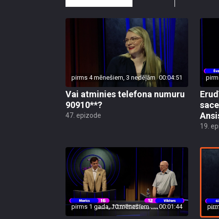
pirms 4 mēnešiem, 3 nedēļām
00:04:51
pirm
Vai atminies telefona numuru
Erud
90910**?
sace
Ansi
47. epizode
19. e
pir
pirms 1 gada, 10 mēnešiem
00:01:44