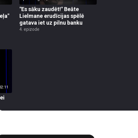
"Es sāku zaudēt!" Beāte
eļa"
Lielmane erudīcijas spēlē
gatava iet uz pilnu banku
4. epizode
02:11
ei
a