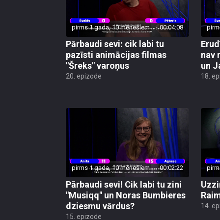
pirms 1 gada, 10 mēnešiem
00:04:08
pirm
Pārbaudi sevi: cik labi tu
Erud
pazīsti animācijas filmas
nav 
"Šreks" varoņus
un J
20. epizode
18. e
pirms 1 gada, 10 mēnešiem
00:02:22
pirm
Pārbaudi sevi! Cik labi tu zini
Uzzin
"Musiqq" un Noras Bumbieres
Raim
dziesmu vārdus?
14. e
15. epizode