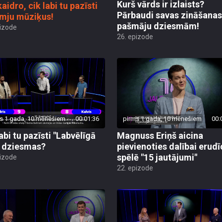
Kurš vārds ir izlaists?
aidro, cik labi tu pazīsti
Pārbaudi savas zināšanas
mju mūziķus!
pašmāju dziesmām!
pizode
26. epizode
s 1 gada, 10 mēnešiem
00:01:36
pirms 1 gada, 10 mēnešiem
00:
abi tu pazīsti "Labvēlīgā
Magnuss Eriņš aicina
" dziesmas?
pievienoties dalībai erudī
spēlē "15 jautājumi"
pizode
22. epizode