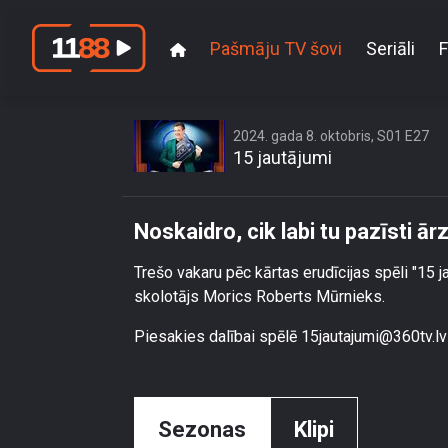
Pašmāju TV šovi
Seriāli
F
2024. gada 8. oktobris, S01 E27
15 jautājumi
Noskaidro, cik labi tu pazīsti ā
Trešo vakaru pēc kārtas erudīcijas spēli "15 
skolotājs Morics Roberts Mūrnieks.
Piesakies dalībai spēlē 15jautajumi@360tv.lv
Sezonas
Klipi