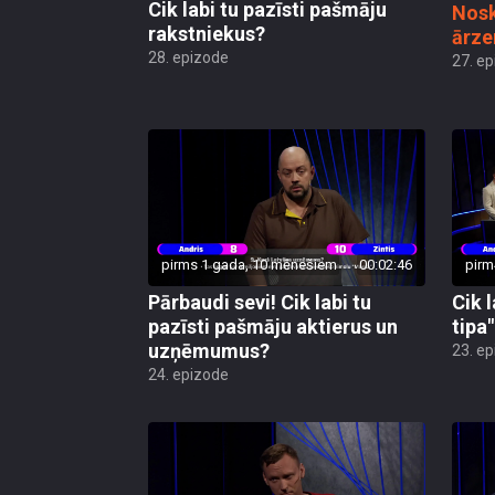
Cik labi tu pazīsti pašmāju
Nosk
rakstniekus?
ārze
28. epizode
27. e
pirms 1 gada, 10 mēnešiem
00:02:46
pirm
Pārbaudi sevi! Cik labi tu
Cik l
pazīsti pašmāju aktierus un
tipa
uzņēmumus?
23. e
24. epizode