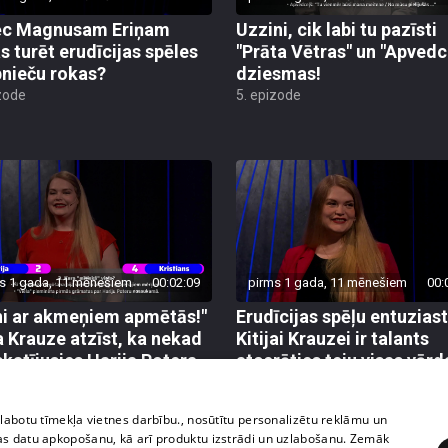
ēc Magnusam Eriņam
Uzzini, cik labi tu pazīsti
s turēt erudīcijas spēles
"Prāta Vētras" un "Apvedc
bnieču rokas?
dziesmas!
zode
5. epizode
s 1 gada, 11 mēnešiem
00:02:09
pirms 1 gada, 11 mēnešiem
00:
i ar akmeņiem apmētās!"
Erudīcijas spēļu entuziast
ja Krauze atzīst, ka nekad
Kitijai Krauzei ir talants
skatījusies Harija Potera
atcerēties teju visas vārd
as
dienas
zode
1. epizode
zlabotu tīmekļa vietnes darbību., nosūtītu personalizētu reklāmu un
as datu apkopošanu, kā arī produktu izstrādi un uzlabošanu. Zemāk