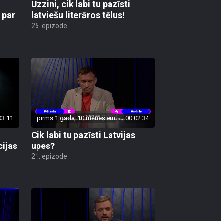
Uzzini, cik labi tu pazīsti
 par
latviešu literāros tēlus!
25. epizode
03:11
pirms 1 gada, 10 mēnešiem
00:02:34
Cik labi tu pazīsti Latvijas
cijas
upes?
21. epizode