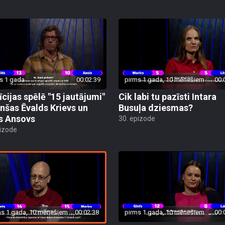
s 1 gada
00:02:39
pirms 1 gada, 10 mēnešiem
00:
īcijas spēlē "15 jautājumi"
Cik labi tu pazīsti Intara
nšas Ēvalds Krievs un
Busuļa dziesmas?
s Ansovs
30. epizode
pizode
ms 1 gada, 10 mēnešiem
00:02:38
pirms 1 gada, 10 mēnešiem
00: