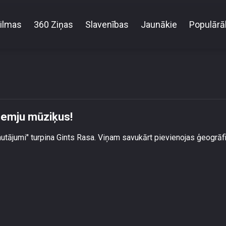
ilmas
360 Ziņas
Slavenības
Jaunākie
Populārā
Noskaidro, cik labi tu pazīsti ārzemju mūziķus!
rzemju mūziķus!
jautājumi" turpina Gints Rasa. Viņam savukārt pievienojas ģeogrāf