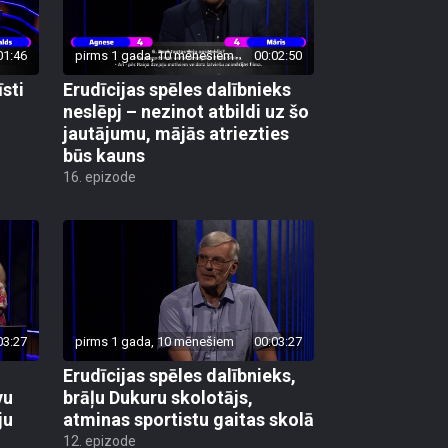
01:46
pirms 1 gada, 10 mēnešiem
00:02:50
īsti
Erudīcijas spēles dalībnieks
neslēpj – nezinot atbildi uz šo
jautājumu, mājās atriezties
būs kauns
16. epizode
03:27
pirms 1 gada, 10 mēnešiem
00:03:27
Erudīcijas spēles dalībnieks,
vu
brāļu Dukuru skolotājs,
ju
atminas sportistu gaitas skolā
12. epizode