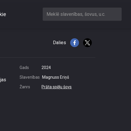
kie
Meklē slavenības, šovus, u.c.
Dalies
Gads
2024
Slavenības
Magnuss Eriņš
ijas
Žanrs
Prāta spēļu šovs