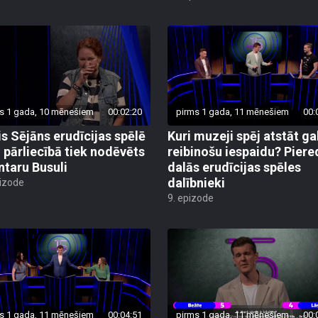
s 1 gada, 10 mēnešiem
00:02:20
pirms 1 gada, 11 mēnešiem
00:
is Sējāns erudīcijas spēlē
Kuri muzeji spēj atstāt ga
ā pārliecībā tiek nodēvēts
reibinošu iespaidu? Pier
Intaru Busuli
dalās erudīcijas spēles
dalībnieki
pizode
9. epizode
s 1 gada, 11 mēnešiem
00:04:51
pirms 1 gada, 11 mēnešiem
00: