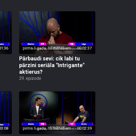
01:36
pirms 1 gada, 10 mēnešiem
00:02:37
Pārbaudi sevi: cik labi tu
pārzini seriāla "Intrigante"
aktierus?
29. epizode
03:08
pirms 1 gada, 10 mēnešiem
00:02:39