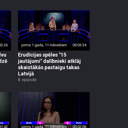
02:26
pirms 1 gada, 11 mēnešiem
00:03:34
lvu
Erudīcijas spēles "15
edzē
jautājumi" dalībnieki atklāj
skaistākās pastaigu takas
Latvijā
8. epizode
01:42
pirms 1 gada, 11 mēnešiem
00:02:06