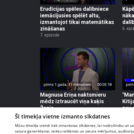
Erudīcijas spēles dalībniece
Kāp
iemācījusies spēlēt altu,
nāka
izmantojot tikai matemātikas
dalī
zināšanas
6. epi
7. epizode
pirms 1 gada, 11 mēnešiem
00:03:18
pirm
Magnusa Eriņa naktsmieru
"Man
mēdz iztraucēt viņa kaķis
Kiti
Žanis
nav 
film
3. epizode
Šī tīmekļa vietne izmanto sīkdatnes
2. epi
Mūsu tīmekļa vietnē tiek izmantotas sīkdatnes, lai nodrošinātu un u
satura ģenerēšanai, veiktu reklāmas un satura mērījumus, auditorij