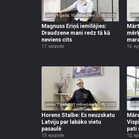
pirms 1 gada, 10 mēnešiem
00:10:00
pirm
Magnuss Eriņš iemīlējies:
Mārt
Draudzene mani redz tā kā
mērķ
neviens cits
mara
17. epizode
16. e
pirms 1 gada, 11 mēnešiem
00:10:00
pirm
Horens Stalbe: Es neuzskatu
Māra
Latviju par labāko vietu
Visp
pasaulē
pati
13. epizode
12. e