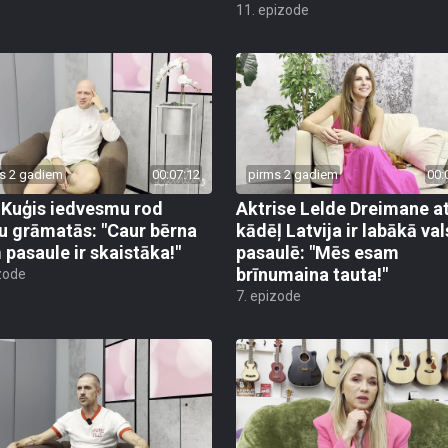
11. epizode
s 2 gadiem
00:07:12
pirms 2 gadiem
00:
 Kuģis iedvesmu rod
Aktrise Lelde Dreimane at
u grāmatās: "Caur bērna
kādēļ Latvija ir labākā val
 pasaule ir skaistāka!"
pasaulē: "Mēs esam
brīnumaina tauta!"
zode
7. epizode