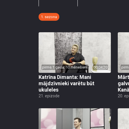
1. sezona
pirms 1 gada, 10 mēnešiem
00:04:20
pirm
Katrīna Dimanta: Mani
Mārt
mājdzīvnieki varētu būt
galv
ukuleles
Kanā
21. epizode
20. e