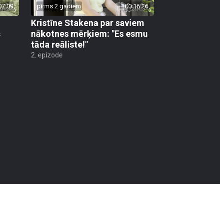
07:09
pirms 2 gadiem
00:16:26
Kristīne Stakena par saviem
s
nākotnes mērķiem: "Es esmu
tāda reāliste!"
2. epizode