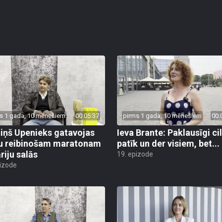
s 1 gada, 10 mēnešiem
00:05:37
pirms 1 gada, 10 mēnešiem
00:
iņš Upenieks gatavojas
Ieva Brante: Paklausīgi ci
u reibinošam maratonam
patīk un der visiem, bet...
riju salās
19. epizode
pizode