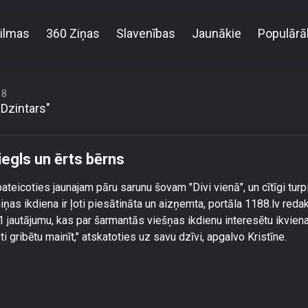
ilmas
360 Ziņas
Slavenības
Jaunākie
Populārā
Kristīne Virsnīte: Es nebiju ļoti viegls un ērts bērns
18
"Dzintars"
viegls un ērts bērns
pateicoties jaunajam pāru sarunu šovam "Divi vienā", un cītīgi turp
ņas ikdiena ir ļoti piesātināta un aizņemta, portāla 1188.lv redak
21 jautājumu, kas par šarmantās viešņas ikdienu interesētu ikvie
i gribētu mainīt," atskatoties uz savu dzīvi, apgalvo Kristīne.