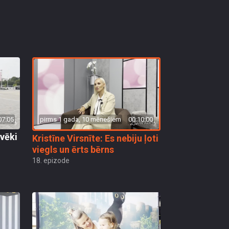
pirms 1 gada, 10 mēnešiem
00:10:00
07:05
lvēki
Kristīne Virsnīte: Es nebiju ļoti
viegls un ērts bērns
18. epizode