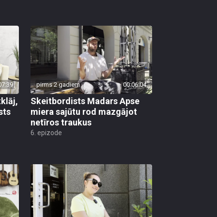
07:39
pirms 2 gadiem
00:06:04
klāj,
Skeitbordists Madars Apse
sts
miera sajūtu rod mazgājot
netīros traukus
6. epizode