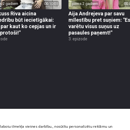
s 2 gadiem
00:10:01
pirms 2 gadiem
00:
uss Riva aicina
Aija Andrejeva par savu
edrību būt iecietīgākai:
mīlestību pret suņiem: "E
 par kaut ko cepjas un ir
varētu visus suņus uz
protoši!"
pasaules paņemt!"
zode
3. epizode
zlabotu tīmekļa vietnes darbību., nosūtītu personalizētu reklāmu un