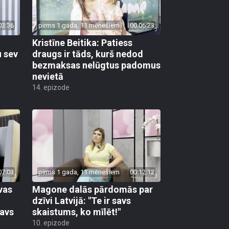
03:36
pirms 1 gada, 11 mēnešiem
00:06:23
Kristīne Beitika: Patiess
u sev
draugs ir tāds, kurš nedod
bezmaksas nelūgtus padomus
nevietā
14. epizode
07:03
pirms 1 gada, 11 mēnešiem
00:12:12
vas
Magone dalās pārdomās par
dzīvi Latvijā: "Te ir savs
tavs
skaistums, ko mīlēt!"
10. epizode