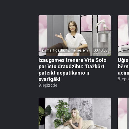
pirms 1 gada, 12 mēnešiem
00:10:08
pirm
Izaugsmes trenere Vita Solo
Uģis
par īstu draudzību: "Dažkārt
bērn
pateikt nepatīkamo ir
acīm
svarīgāk!"
8. epi
9. epizode