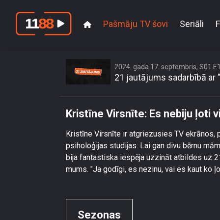
Pašmāju TV šovi
Seriāli
F
2024. gada 17. septembris, S01 E
21 jautājums sadarbībā ar 
Kristīne Virsnīte: Es nebiju ļoti 
Kristīne Virsnīte ir atgriezusies TV ekrānos, 
psiholoģijas studijas. Lai gan divu bērnu māmi
bija fantastiska iespēja uzzināt atbildes uz 
mums. "Ja godīgi, es nezinu, vai es kaut ko ļot
Sezonas