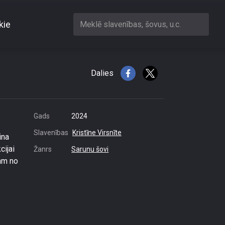
kie
Meklē slavenības, šovus, u.c.
Dalies
Gads
2024
Slavenības
Kristīne Virsnīte
ina
cijai
Žanrs
Sarunu šovi
nam no