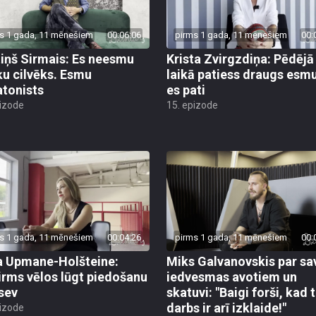
s 1 gada, 11 mēnešiem
00:06:06
pirms 1 gada, 11 mēnešiem
00:
iņš Sirmais: Es neesmu
Krista Zvirgzdiņa: Pēdējā
u cilvēks. Esmu
laikā patiess draugs esm
tonists
es pati
pizode
15. epizode
s 1 gada, 11 mēnešiem
00:04:26
pirms 1 gada, 11 mēnešiem
00:
 Upmane-Holšteine:
Miks Galvanovskis par sa
irms vēlos lūgt piedošanu
iedvesmas avotiem un
 sev
skatuvi: "Baigi forši, kad 
darbs ir arī izklaide!"
pizode