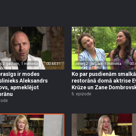
s 2 gadiem, 1 mēneša
00:44:31
pirms 2 gadiem, 1 mēneša
00:
prasīgs ir modes
Ko par pusdienām smalkā
linieks Aleksandrs
restorānā domā aktrise E
ovs, apmeklējot
Krūze un Zane Dombrovs
orānu
6. epizode
zode