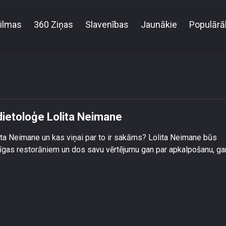
ilmas
360 Ziņas
Slavenības
Jaunākie
Populārā
 uz restorānu ēdienu raugās dietoloģe Lolita Neim
dietoloģe Lolita Neimane
ita Neimane un kas viņai par to ir sakāms? Lolita Neimane būs
īgas restorāniem un dos savu vērtējumu gan par apkalpošanu, ga