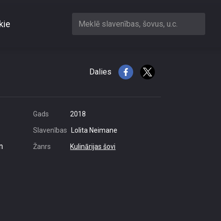
kie
Meklē slavenības, šovus, u.c.
ane
Dalies
Gads
2018
Slavenības
Lolita Neimane
n
Žanrs
Kulinārijas šovi