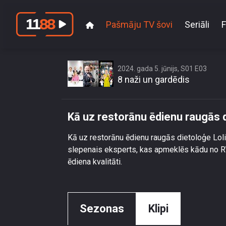
Pašmāju TV šovi
Seriāli
F
Kā
2024. gada 5. jūnijs, S01 E03
8 naži un gardēdis
Kā uz restorānu ēdienu raugās 
Kā uz restorānu ēdienu raugās dietoloģe Lol
slepenais eksperts, kas apmeklēs kādu no R
ēdiena kvalitāti.
Sezonas
Klipi