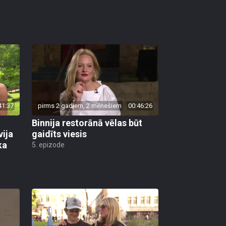
41:37
pirms 2 gadiem, 2 mēnešiem
00:46:26
Binnija restorānā vēlas būt
vija
gaidīts viesis
ka
5. epizode