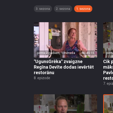
3. sezona
2. sezona
1. sezona
pirms 2 gadiem, 1 mēneša
00:45:15
pirm
"UgunsGrēka" zvaigzne
Cik 
Regīna Devīte dodas ievērtēt
māks
restorānu
Pavl
rest
8. epizode
7. epi