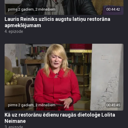
pirms 2 gadiem, 2 mēnešiem
00:44:42
Lauris Reiniks uzlicis augstu latiņu restorāna
apmeklējumam
4. epizode
pirms 2 gadiem, 2 mēnešiem
00:45:45
Kā uz restorānu ēdienu raugās dietoloģe Lolita
Neimane
3. epizode