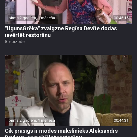
pirms 2 gadiem, 1 mēneša
00:45:15
"UgunsGrēka" zvaigzne Regīna Devīte dodas
ievērtēt restorānu
8. epizode
pirms 2 gadiem, 1 mēneša
00:44:31
Cik prasīgs ir modes mākslinieks Aleksandrs