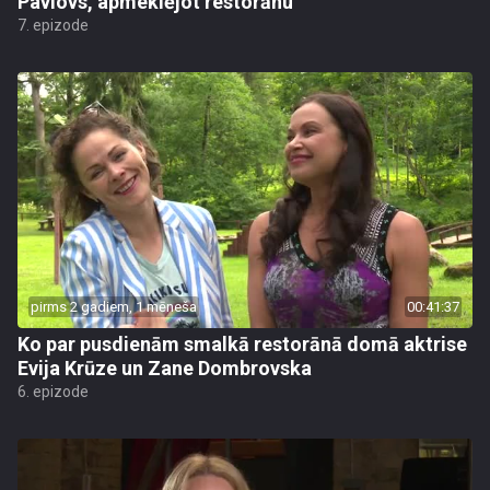
Pavlovs, apmeklējot restorānu
7. epizode
pirms 2 gadiem, 1 mēneša
00:41:37
Ko par pusdienām smalkā restorānā domā aktrise
Evija Krūze un Zane Dombrovska
6. epizode