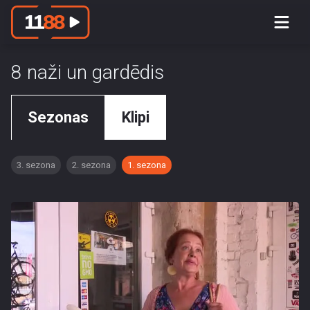
8 naži un gardēdis
Sezonas
Klipi
3. sezona
2. sezona
1. sezona