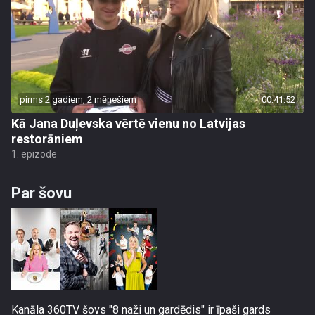
pirms 2 gadiem, 2 mēnešiem
00:41:52
Kā Jana Duļevska vērtē vienu no Latvijas
restorāniem
1. epizode
Par šovu
Kanāla 360TV šovs "8 naži un gardēdis" ir īpaši gards