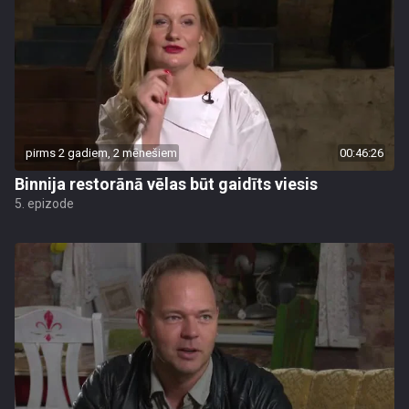
pirms 2 gadiem, 2 mēnešiem
00:46:26
Binnija restorānā vēlas būt gaidīts viesis
5. epizode