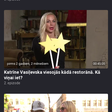
pirms 2 gadiem, 2 mēnešiem
00:45:05
Katrīne Vasiļevska viesojās kādā restorānā. Kā
viņai iet?
2. epizode