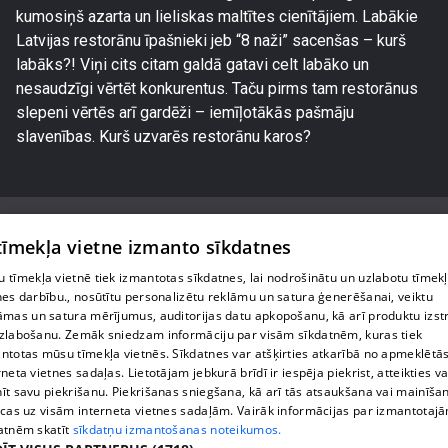
kumosiņš azarta un lieliskas maltītes cienītājiem. Labākie
Latvijas restorānu īpašnieki jeb “8 naži” sacenšas – kurš
labāks?! Viņi cits citam galdā gatavi celt labāko un
nesaudzīgi vērtēt konkurentus. Taču pirms tam restorānus
slepeni vērtēs arī gardēži – iemīļotākās pašmāju
slavenības. Kurš uzvarēs restorānu karos?
 tīmekļa vietne izmanto sīkdatnes
 tīmekļa vietnē tiek izmantotas sīkdatnes, lai nodrošinātu un uzlabotu tīmek
Par mums
nes darbību., nosūtītu personalizētu reklāmu un satura ģenerēšanai, veiktu
āmas un satura mērījumus, auditorijas datu apkopošanu, kā arī produktu izst
Privātuma politika
zlabošanu. Zemāk sniedzam informāciju par visām sīkdatnēm, kuras tiek
ntotas mūsu tīmekļa vietnēs. Sīkdatnes var atšķirties atkarībā no apmeklētā
Sīkdatnes
rneta vietnes sadaļas. Lietotājam jebkurā brīdī ir iespēja piekrist, atteikties va
īt savu piekrišanu. Piekrišanas sniegšana, kā arī tās atsaukšana vai mainīša
Lietošanas noteikumi
ecas uz visām interneta vietnes sadaļām. Vairāk informācijas par izmantotaj
atnēm skatīt
sīkdatņu izmantošanas noteikumos.