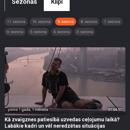
Sezonas
Klipi
11. sezona
10. sezona
9. sezona
8. sezona
7. sezona
6. sezona
5. sezona
4. sezona
3. sezona
pirms 1 gada, 1 mēneša
01:04:57
Kā zvaigznes patiesībā uzvedas ceļojumu laikā?
Labākie kadri un vēl neredzētas situācijas