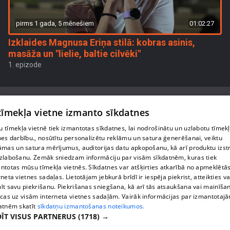
pirms 1 gada, 5 mēnešiem
01:02:27
Izklaides Magnusa Eriņa stilā: kobras asinis,
masāža un "lielie, baltie cilvēki"
1. epizode
 tīmekļa vietne izmanto sīkdatnes
 tīmekļa vietnē tiek izmantotas sīkdatnes, lai nodrošinātu un uzlabotu tīmek
Par mums
nes darbību., nosūtītu personalizētu reklāmu un satura ģenerēšanai, veiktu
āmas un satura mērījumus, auditorijas datu apkopošanu, kā arī produktu izst
Privātuma politika
zlabošanu. Zemāk sniedzam informāciju par visām sīkdatnēm, kuras tiek
ntotas mūsu tīmekļa vietnēs. Sīkdatnes var atšķirties atkarībā no apmeklētā
Sīkdatnes
rneta vietnes sadaļas. Lietotājam jebkurā brīdī ir iespēja piekrist, atteikties va
īt savu piekrišanu. Piekrišanas sniegšana, kā arī tās atsaukšana vai mainīša
Lietošanas noteikumi
ecas uz visām interneta vietnes sadaļām. Vairāk informācijas par izmantotaj
atnēm skatīt
sīkdatņu izmantošanas noteikumos.
ĪT VISUS PARTNERUS
(1718) →
1188 play jautājumu gadījumā raksti: