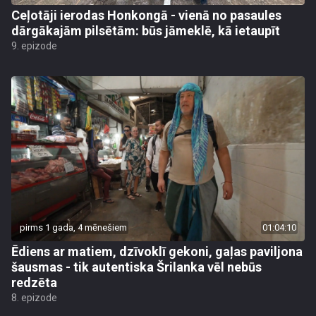
Ceļotāji ierodas Honkongā - vienā no pasaules
dārgākajām pilsētām: būs jāmeklē, kā ietaupīt
9. epizode
pirms 1 gada, 4 mēnešiem
01:04:10
Ēdiens ar matiem, dzīvoklī gekoni, gaļas paviljona
šausmas - tik autentiska Šrilanka vēl nebūs
redzēta
8. epizode