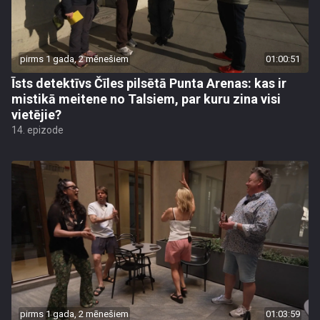
pirms 1 gada, 2 mēnešiem
01:00:51
Īsts detektīvs Čīles pilsētā Punta Arenas: kas ir
mistikā meitene no Talsiem, par kuru zina visi
vietējie?
14. epizode
pirms 1 gada, 2 mēnešiem
01:03:59