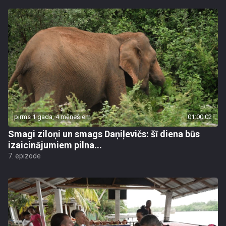
pirms 1 gada, 4 mēnešiem
01:00:02
Smagi ziloņi un smags Daņiļevičs: šī diena būs
izaicinājumiem pilna...
7. epizode