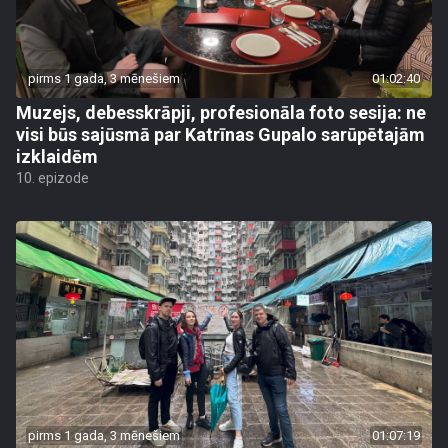
pirms 1 gada, 3 mēnešiem
01:02:40
Muzejs, debesskrāpji, profesionāla foto sesija: ne
visi būs sajūsmā par Katrīnas Gupalo sarūpētajām
izklaidēm
10. epizode
pirms 1 gada, 3 mēnešiem
01:07:19