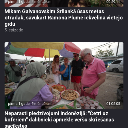
pirms 1 gada, 4 mēnešiem
00:59:11
Mikam Galvanovskim Šrilankā ūsas metas
otrādāk, savukārt Ramona Plūme iekvēlina vietējo
gidu
5. epizode
pirms 1 gada, 5 mēnešiem
01:05:05
Neparasti piedzīvojumi Indonēzijā: "Četri uz
koferiem" dalībnieki apmeklē vēršu skriešanās
sacīkstes