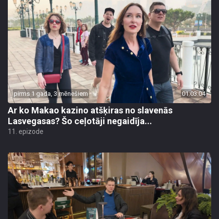
pirms 1 gada, 3 mēnešiem
01:03:04
Ar ko Makao kazino atšķiras no slavenās
Lasvegasas? Šo ceļotāji negaidīja...
11. epizode