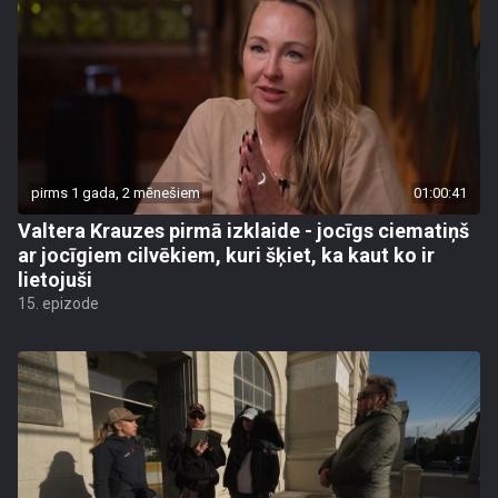
pirms 1 gada, 2 mēnešiem
01:00:41
Valtera Krauzes pirmā izklaide - jocīgs ciematiņš
ar jocīgiem cilvēkiem, kuri šķiet, ka kaut ko ir
lietojuši
15. epizode