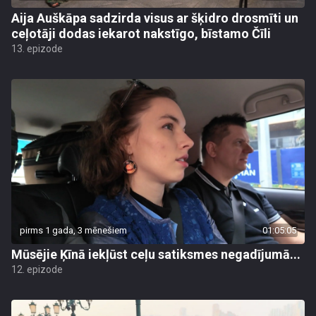
Aija Auškāpa sadzirda visus ar šķidro drosmīti un
ceļotāji dodas iekarot nakstīgo, bīstamo Čīli
13. epizode
pirms 1 gada, 3 mēnešiem
01:05:05
Mūsējie Ķīnā iekļūst ceļu satiksmes negadījumā...
12. epizode