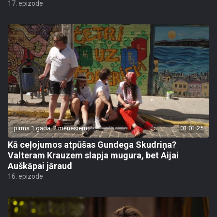
17. epizode
pirms 1 gada, 2 mēnešiem
01:01:25
Kā ceļojumos atpūšas Gundega Skudriņa?
Valteram Krauzem slapja mugura, bet Aijai
Auškāpai jāraud
16. epizode