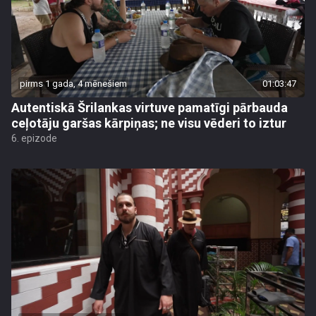
pirms 1 gada, 4 mēnešiem
01:03:47
Autentiskā Šrilankas virtuve pamatīgi pārbauda
ceļotāju garšas kārpiņas; ne visu vēderi to iztur
6. epizode