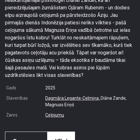
neatkārtojamajai psiholoģei Diānai Zandei, kā arī
pieredzējušajam žurnālistam Ojāram Rubenim - un dodies
elpu aizraujošā ceļojumā pa pārsteidzošo Āziju. Jau
pirmajās dienās Indonēzija patiesi neliks vilkties - pašā
ceļojuma sākumā Magnusa Eriņa vadībā četrotne uz ielas
nogaršos īstu kobru! Turklāt no neskaitāmajiem rāpuļiem,
kuri turpat būrī ložņā, var izvēlēties sev tīkamāko, kurš tiek
pagatavots ceļotāju acu priekšā. Tāpat var nogaršot arī
čūskas asiņu uzlējumu – tāda eksotika ir baudāma tikai
šajā pasaules malā. Vai kobras asinis pie lūpām
uzdrīkstēsies likt visas slavenības?
Gads
2025
Slavenības
Dagmāra Legante-Celmiņa,
Diāna Zande,
Magnuss Eriņš
Žanrs
Ceļojumu