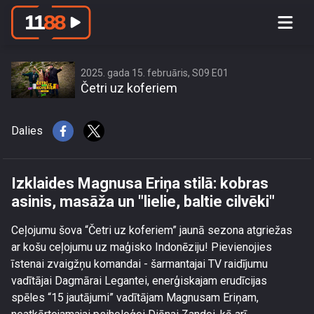
Izklaides Magnusa Eriņa stilā: kobras
asinis, masāža un \"lielie, baltie
cilvēki\"
2025. gada 15. februāris, S09 E01
Četri uz koferiem
Dalies
Izklaides Magnusa Eriņa stilā: kobras
asinis, masāža un "lielie, baltie cilvēki"
Ceļojumu šova “Četri uz koferiem” jaunā sezona atgriežas
ar košu ceļojumu uz maģisko Indonēziju! Pievienojies
īstenai zvaigžņu komandai - šarmantajai TV raidījumu
vadītājai Dagmārai Legantei, enerģiskajam erudīcijas
spēles “15 jautājumi” vadītājam Magnusam Eriņam,