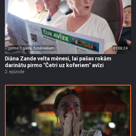
pirms 1 gada, 5 mēnešiem
01:03:24
Diāna Zande velta mēnesi, lai pašas rokām
darinātu pirmo "Četri uz koferiem" avīzi
2. epizode