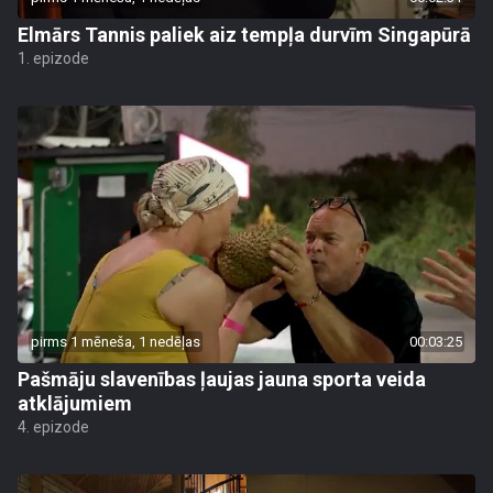
Elmārs Tannis paliek aiz tempļa durvīm Singapūrā
1. epizode
pirms 1 mēneša, 1 nedēļas
00:03:25
Pašmāju slavenības ļaujas jauna sporta veida
atklājumiem
4. epizode