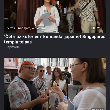
pirms 3 nedēļām, 4 dienām
00:02:08
"Četri uz koferiem" komandai jāpamet Singapūras
tempļa telpas
1. epizode