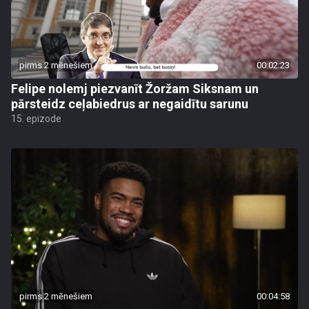
pirms 2 mēnešiem
00:02:23
Felipe nolemj piezvanīt Žoržam Siksnam un
pārsteidz ceļabiedrus ar negaidītu sarunu
15. epizode
pirms 2 mēnešiem
00:04:58