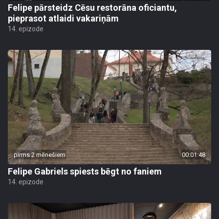
Felipe pārsteidz Cēsu restorāna oficiantu,
pieprasot atlaidi vakariņām
14. epizode
pirms 2 mēnešiem
00:01:48
Felipe Gabriels spiests bēgt no faniem
14. epizode