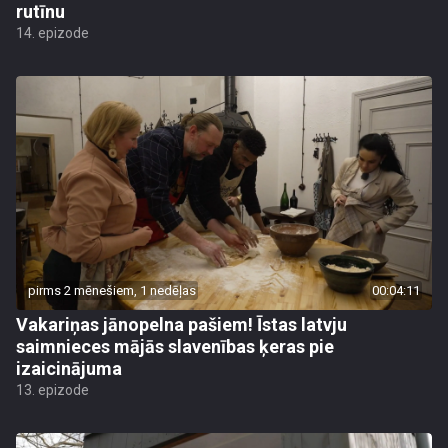
rutīnu
14. epizode
pirms 2 mēnešiem, 1 nedēļas
00:04:11
Vakariņas jānopelna pašiem! Īstas latvju
saimnieces mājās slavenības ķeras pie
izaicinājuma
13. epizode