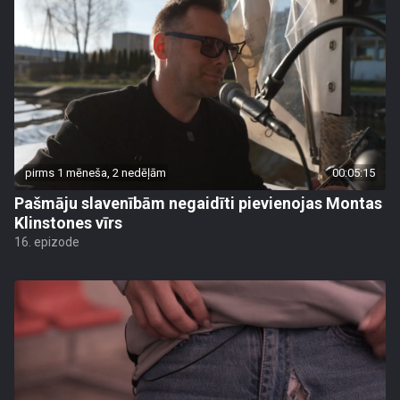
pirms 1 mēneša, 2 nedēļām
00:05:15
Pašmāju slavenībām negaidīti pievienojas Montas
Klinstones vīrs
16. epizode