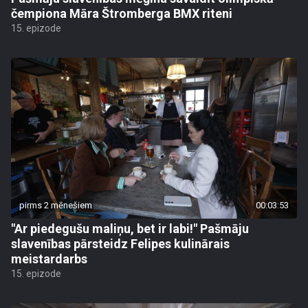
čempiona Māra Štromberga BMX riteni
15. epizode
pirms 2 mēnešiem
00:03:53
"Ar piedegušu maliņu, bet ir labi!" Pašmāju
slavenības pārsteidz Felipes kulinārais
meistardarbs
15. epizode