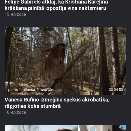
Felipe Gabriels atklāj, kā Kristiana Kareļina
krākšana pilnībā izpostīja viņa naktsmieru
15. epizode
pirms 1 mēneša, 2 nedēļām
00:04:50
Vanesa Rufino izmēģina spēkus akrobātikā,
rāpjoties koka stumbrā
16. epizode