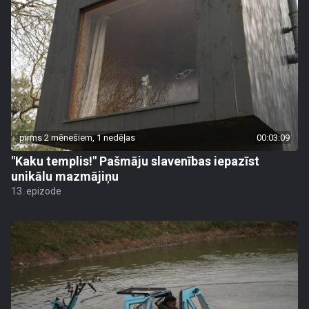
pirms 2 mēnešiem, 1 nedēļas
00:03:09
"Kaku templis!" Pašmāju slavenības iepazīst
unikālu mazmājiņu
13. epizode