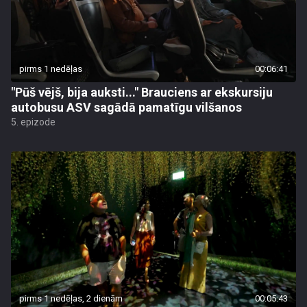
pirms 1 nedēļas
00:06:41
"Pūš vējš, bija auksti..." Brauciens ar ekskursiju
autobusu ASV sagādā pamatīgu vilšanos
5. epizode
pirms 1 nedēļas, 2 dienām
00:05:43