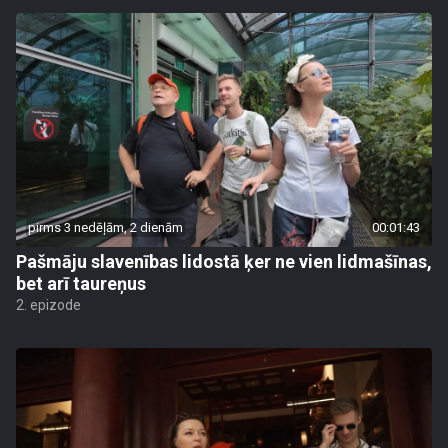
pirms 3 nedēļām, 2 dienām
00:01:43
Pašmāju slavenības lidostā ķer ne vien lidmašīnas,
bet arī taureņus
2. epizode