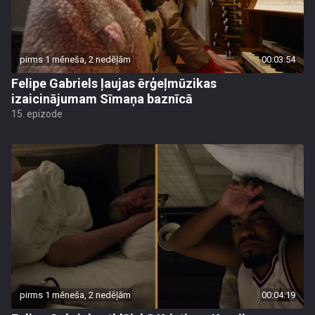
pirms 1 mēneša, 2 nedēļām
00:03:54
Felipe Gabriels ļaujas ērģeļmūzikas
izaicinājumam Sīmaņa baznīcā
15. epizode
pirms 1 mēneša, 2 nedēļām
00:04:19