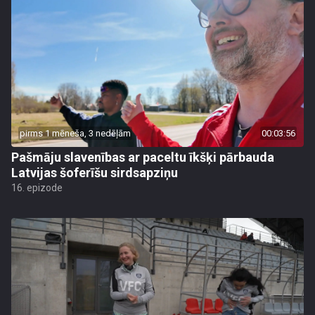
pirms 1 mēneša, 3 nedēļām
00:03:56
Pašmāju slavenības ar paceltu īkšķi pārbauda
Latvijas šoferīšu sirdsapziņu
16. epizode