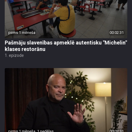
pirms 1 mēneša
00:02:31
Pašmāju slavenības apmeklē autentisku "Michelin"
klases restorānu
1. epizode
pirms 1 mēneša, 1 nedēļas
00:02:31