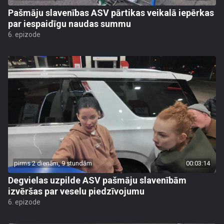
Pašmāju slavenības ASV pārtikas veikalā iepērkas
par iespaidīgu naudas summu
6. epizode
pirms 2 dienām, 9 stundām
00:03:14
Degvielas uzpilde ASV pašmāju slavenībām
izvēršas par veselu piedzīvojumu
6. epizode