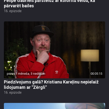
Felipe Gabriels pārsteidz ar kolorītu veidu, kā
pārvarēt bailes
16. epizode
pirms 1 mēneša, 3 nedēļām
00:05:15
Piedzīvojums galā? Kristianu Kareļinu nepielaiž
lidojumam ar "Zērgli"
16. epizode