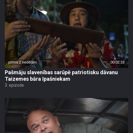
pirms 2 nedēļām
00:02:33
Pašmāju slavenības sarūpē patriotisku dāvanu
Taizemes bāra īpašniekam
3. epizode