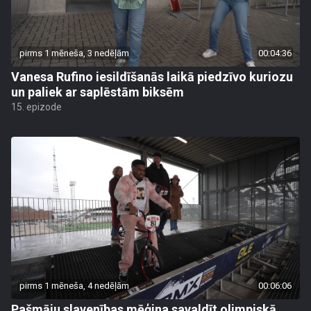
pirms 1 mēneša, 3 nedēļām
00:04:36
Vanesa Rufino iesildīšanās laikā piedzīvo kuriozu
un paliek ar saplēstām biksēm
15. epizode
pirms 1 mēneša, 4 nedēļām
00:06:06
Pašmāju slavenības mēģina savaldīt olimpiskā