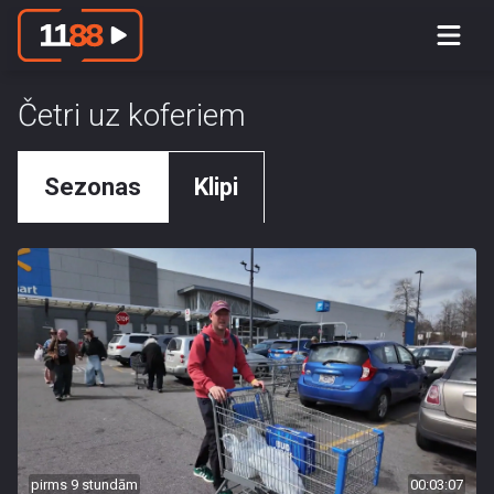
Četri uz koferiem
Sezonas
Klipi
pirms 9 stundām
00:03:07