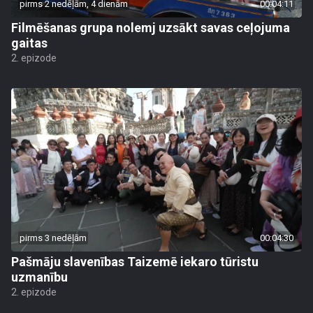
pirms 2 nedēļām, 4 dienām
00:04:11
Filmēšanas grupa nolemj uzsākt savas ceļojuma
gaitas
2. epizode
pirms 3 nedēļām
00:04:30
Pašmāju slavenības Taizemē iekaro tūristu
uzmanību
2. epizode