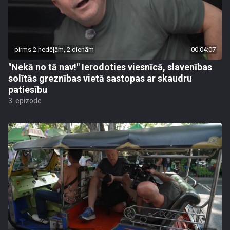
pirms 2 nedēļām, 2 dienām
00:04:07
"Nekā no tā nav!" Ierodoties viesnīcā, slavenības
solītās greznības vietā sastopas ar skaudru
patiesību
3. epizode