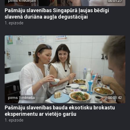
pirms 4 nedēļām
00:01:27
Pašmāju slavenības Singapūrā ļaujas bēdīgi
slavenā duriāna augļa degustācijai
1. epizode
pirms 1 mēneša
00:01:42
Pašmāju slavenības bauda eksotisku brokastu
eksperimentu ar vietējo garšu
1. epizode