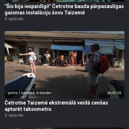
"Šis bija iespaidīgi!" Četrotne bauda pārpasaulīgas
gaismas instalāciju šovu Taizemē
4. epizode
pirms 1 nedēļas, 4 dienām
00:02:39
Četrotne Taizemē ekstremālā veidā cenšas
apturēt taksometru
3. epizode