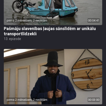
pirms 2 mēnešiem, 2 nedēļām
00:04:41
Pašmāju slavenības ļaujas sānslīdēm ar unikālu
transportlīdzekli
13. epizode
pirms 2 mēnešiem, 2 nedēļām
00:03:00