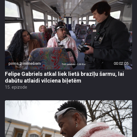
pirms 2 mēnešiem
00:02:05
Felipe Gabriels atkal liek lietā brazīļu šarmu, lai
dabūtu atlaidi vilciena biļetēm
15. epizode