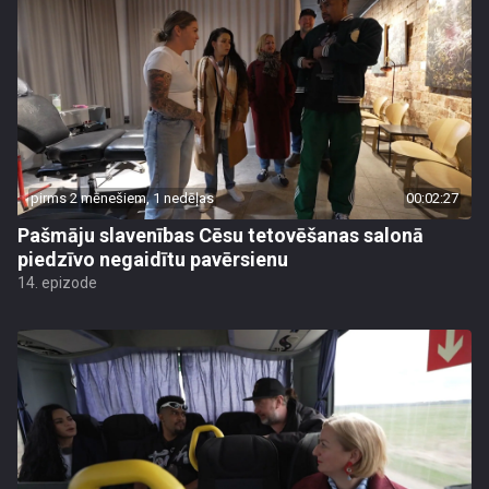
pirms 2 mēnešiem, 1 nedēļas
00:02:27
Pašmāju slavenības Cēsu tetovēšanas salonā
piedzīvo negaidītu pavērsienu
14. epizode