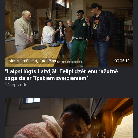
pirms 1 mēneša, 1 nedēļas
00:05:19
"Laipni lūgts Latvijā!" Felipi dzērienu ražotnē
sagaida ar "īpašiem sveicieniem"
14. epizode