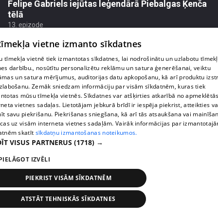
Felipe Gabriels iejūtas leģendārā Piebalgas Ķenča
tēlā
13. epizode
 tīmekļa vietne izmanto sīkdatnes
 tīmekļa vietnē tiek izmantotas sīkdatnes, lai nodrošinātu un uzlabotu tīmek
nes darbību., nosūtītu personalizētu reklāmu un satura ģenerēšanai, veiktu
āmas un satura mērījumus, auditorijas datu apkopošanu, kā arī produktu izst
zlabošanu. Zemāk sniedzam informāciju par visām sīkdatnēm, kuras tiek
ntotas mūsu tīmekļa vietnēs. Sīkdatnes var atšķirties atkarībā no apmeklētā
rneta vietnes sadaļas. Lietotājam jebkurā brīdī ir iespēja piekrist, atteikties va
īt savu piekrišanu. Piekrišanas sniegšana, kā arī tās atsaukšana vai mainīša
ecas uz visām interneta vietnes sadaļām. Vairāk informācijas par izmantotaj
atnēm skatīt
sīkdatņu izmantošanas noteikumos.
ĪT VISUS PARTNERUS
(1718) →
pirms 2 mēnešiem, 2 nedēļām
00:06:35
PIELĀGOT IZVĒLI
Pašmāju slavenības iemēģina Piebalgas alus mucu
ietilpību
PIEKRIST VISĀM SĪKDATNĒM
13. epizode
ATSTĀT TEHNISKĀS SĪKDATNES