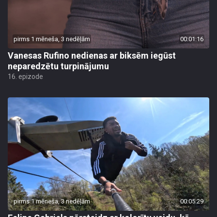
pirms 1 mēneša, 3 nedēļām
00:01:16
Vanesas Rufino nedienas ar biksēm iegūst
neparedzētu turpinājumu
16. epizode
pirms 1 mēneša, 3 nedēļām
00:05:29