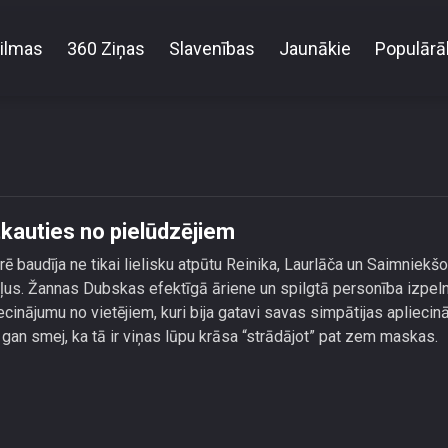
ilmas
360 Ziņas
Slavenības
Jaunākie
Populārā
anna Dubska Itālijā nevar ne atkauties no pielūdzēji
tkauties no pielūdzējiem
ē baudīja ne tikai lielisku atpūtu Reinika, Laurlāča un Saimniekš
tāļus. Žannas Dubskas efektīgā āriene un spilgtā personība izpeln
nājumu no vietējiem, kuri bija gatavi savas simpātijas apliecinā
 smej, ka tā ir viņas lūpu krāsa “strādājot” pat zem maskas.