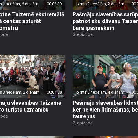
s 1 nedēļas, 6 dienām
00:02:39
pirms 2 nedēļām, 2 dienām
00:
otne Taizemē ekstremālā
Pašmāju slavenības sarū
ā cenšas apturēt
patriotisku dāvanu Taiz
ometru
bāra īpašniekam
zode
3. epizode
s 3 nedēļām, 2 dienām
00:04:30
pirms 3 nedēļām, 4 dienām
00:
āju slavenības Taizemē
Pašmāju slavenības lidos
ro tūristu uzmanību
ķer ne vien lidmašīnas, be
taureņus
zode
2. epizode