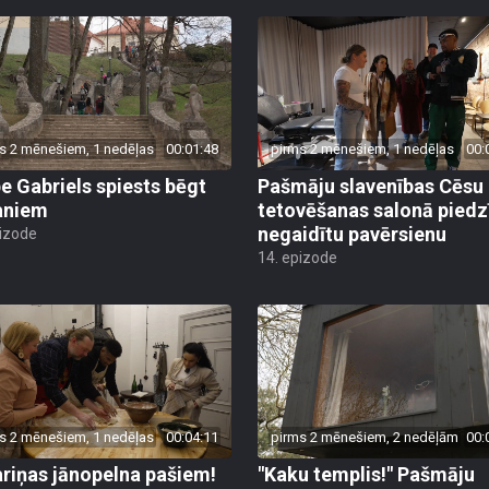
s 2 mēnešiem, 1 nedēļas
00:01:48
pirms 2 mēnešiem, 1 nedēļas
00:
pe Gabriels spiests bēgt
Pašmāju slavenības Cēsu
aniem
tetovēšanas salonā piedz
negaidītu pavērsienu
pizode
14. epizode
s 2 mēnešiem, 1 nedēļas
00:04:11
pirms 2 mēnešiem, 2 nedēļām
00:
riņas jānopelna pašiem!
"Kaku templis!" Pašmāju