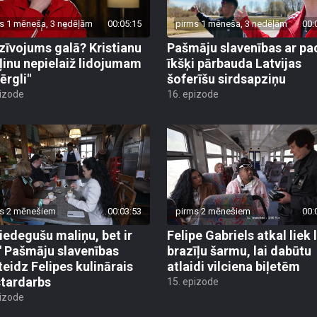
s 1 mēneša, 3 nedēļām
00:05:15
pirms 1 mēneša, 3 nedēļām
00:
zīvojums galā? Kristianu
Pašmāju slavenības ar pa
ļinu nepielaiž lidojumam
īkšķi pārbauda Latvijas
ērgli"
šoferīšu sirdsapziņu
pizode
16. epizode
s 2 mēnešiem
00:03:53
pirms 2 mēnešiem
00:
piedegušu maliņu, bet ir
Felipe Gabriels atkal liek 
!" Pašmāju slavenības
brazīļu šarmu, lai dabūtu
teidz Felipes kulinārais
atlaidi vilciena biļetēm
tardarbs
15. epizode
pizode