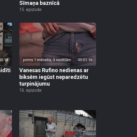
Sīmaņa baznīcā
15. epizode
05:15
pirms 1 mēneša, 3 nedēļām
00:01:16
dīti
Vanesas Rufino nedienas ar
biksēm iegūst neparedzētu
turpinājumu
16. epizode