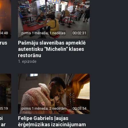
04:48
pirms 1 mēneša, 1 nedēļas
00:02:31
rus
Pašmāju slavenības apmeklē
autentisku "Michelin" klases
restorānu
1. epizode
05:19
pirms 1 mēneša, 2 nedēļām
00:03:54
pi
Felipe Gabriels ļaujas
 ar
ērģeļmūzikas izaicinājumam