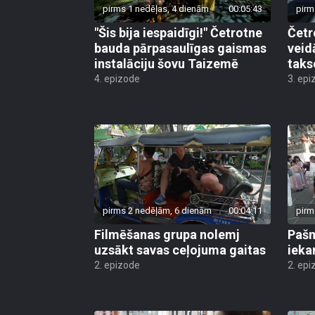
pirms 1 nedēļas, 4 dienām
00:05:43
pirm
"Šis bija iespaidīgi!" Četrotne
Četr
bauda pārpasaulīgas gaismas
veid
instalāciju šovu Taizemē
taks
4. epizode
3. epi
pirms 2 nedēļām, 6 dienām
00:04:11
pirm
Filmēšanas grupa nolemj
Pašm
uzsākt savas ceļojuma gaitas
ieka
2. epizode
2. epi