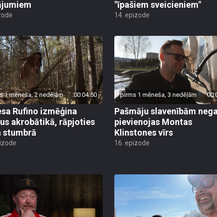
ājumiem
"īpašiem sveicieniem"
zode
14. epizode
s 1 mēneša, 2 nedēļām
00:04:50
pirms 1 mēneša, 3 nedēļām
00:
sa Rufino izmēģina
Pašmāju slavenībām negai
us akrobātikā, rāpjoties
pievienojas Montas
 stumbrā
Klinstones vīrs
pizode
16. epizode