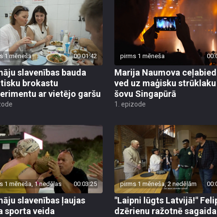
s 1 mēneša
00:01:42
pirms 1 mēneša
00:
āju slavenības bauda
Marija Naumova ceļabied
tisku brokastu
ved uz maģisku strūklaku
erimentu ar vietējo garšu
šovu Singapūrā
zode
1. epizode
s 1 mēneša, 1 nedēļas
00:03:25
pirms 1 mēneša, 2 nedēļām
00:
āju slavenības ļaujas
"Laipni lūgts Latvijā!" Feli
a sporta veida
dzērienu ražotnē sagaida