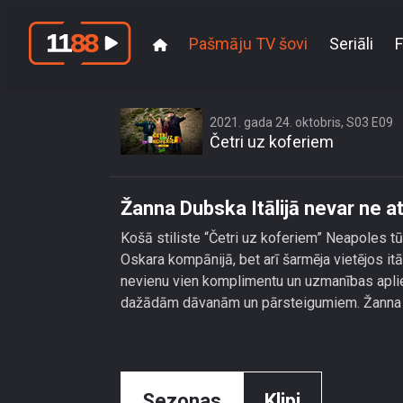
Pašmāju TV šovi
Seriāli
F
Ž
2021. gada 24. oktobris, S03 E09
Četri uz koferiem
Žanna Dubska Itālijā nevar ne a
Košā stiliste “Četri uz koferiem” Neapoles tūr
Oskara kompānijā, bet arī šarmēja vietējos i
nevienu vien komplimentu un uzmanības aplieci
dažādām dāvanām un pārsteigumiem. Žanna gan
Sezonas
Klipi