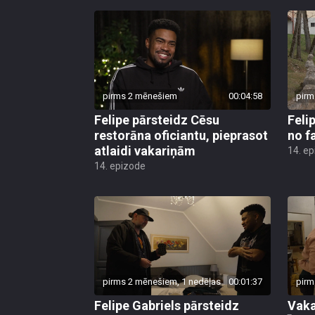
pirms 2 mēnešiem
00:04:58
pirm
Felipe pārsteidz Cēsu
Feli
restorāna oficiantu, pieprasot
no f
atlaidi vakariņām
14. e
14. epizode
pirms 2 mēnešiem, 1 nedēļas
00:01:37
pirm
Felipe Gabriels pārsteidz
Vaka