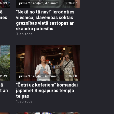
02:33
pirms 2 nedēļām, 4 dienām
00:04:07
pē
"Nekā no tā nav!" Ierodoties
emes
viesnīcā, slavenības solītās
greznības vietā sastopas ar
skaudru patiesību
3. epizode
01:43
pirms 3 nedēļām, 6 dienām
00:02:08
tā
"Četri uz koferiem" komandai
t arī
jāpamet Singapūras tempļa
telpas
1. epizode