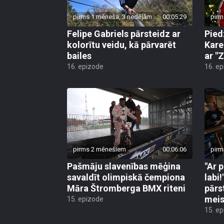
pirms 1 mēneša, 3 nedēļām
00:05:29
pirm
Felipe Gabriels pārsteidz ar
Pied
kolorītu veidu, kā pārvarēt
Kare
bailes
ar "Z
16. epizode
16. e
pirms 2 mēnešiem
00:06:06
pirm
Pašmāju slavenības mēģina
"Ar 
savaldīt olimpiskā čempiona
labi
Māra Štromberga BMX riteni
pārs
meis
15. epizode
15. e