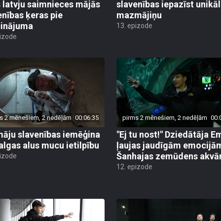
s latvju saimnieces mājās
slavenības iepazīst unikā
enības ķeras pie
mazmājiņu
cinājuma
13. epizode
pizode
s 2 mēnešiem, 2 nedēļām
00:06:35
pirms 2 mēnešiem, 2 nedēļām
00:
āju slavenības iemēģina
"Ej tu nost!" Dziedātāja Em
algas alus mucu ietilpību
ļaujas jaudīgām emocijā
Šanhajas zemūdens akvār
pizode
12. epizode