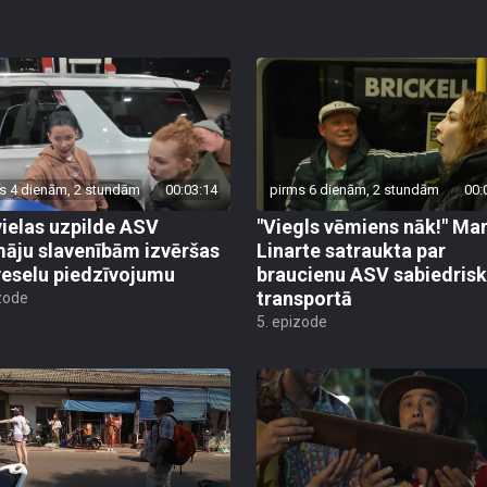
s 4 dienām, 2 stundām
00:03:14
pirms 6 dienām, 2 stundām
00:
ielas uzpilde ASV
"Viegls vēmiens nāk!" Mar
āju slavenībām izvēršas
Linarte satraukta par
veselu piedzīvojumu
braucienu ASV sabiedrisk
transportā
zode
5. epizode