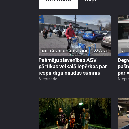
pirms 2 dienām, 2 stundām
00:03:07
pirm
Pašmāju slavenības ASV
Degv
pārtikas veikalā iepērkas par
pašm
iespaidīgu naudas summu
par 
6. epizode
6. epi