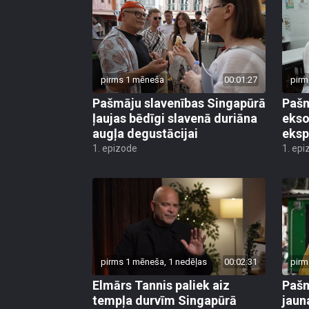
pirms 1 mēneša
00:01:27
pirm
Pašmāju slavenības Singapūrā
Pašm
ļaujas bēdīgi slavenā duriāna
ekso
augļa degustācijai
eksp
1. epizode
1. epi
pirms 1 mēneša, 1 nedēļas
00:02:31
pirm
Elmārs Tannis paliek aiz
Pašm
tempļa durvīm Singapūrā
jaun