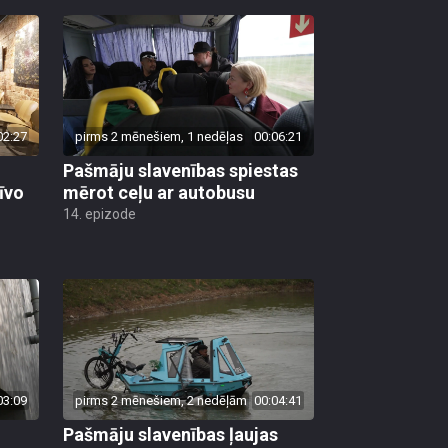
02:27
pirms 2 mēnešiem, 1 nedēļas
00:06:21
Pašmāju slavenības spiestas
īvo
mērot ceļu ar autobusu
14. epizode
03:09
pirms 2 mēnešiem, 2 nedēļām
00:04:41
Pašmāju slavenības ļaujas