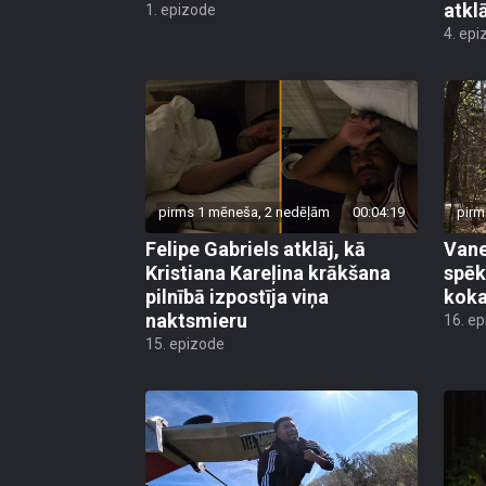
atkl
1. epizode
4. epi
pirms 1 mēneša, 2 nedēļām
00:04:19
pirm
Felipe Gabriels atklāj, kā
Vane
Kristiana Kareļina krākšana
spēk
pilnībā izpostīja viņa
koka
naktsmieru
16. e
15. epizode