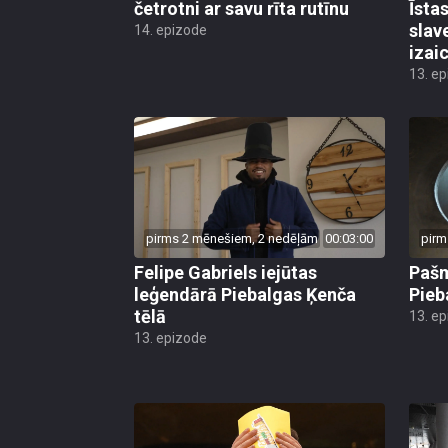
četrotni ar savu rīta rutīnu
Īsta
slav
14. epizode
izai
13. e
pirms 2 mēnešiem, 2 nedēļām
00:03:00
pirm
Felipe Gabriels iejūtas
Pašm
leģendārā Piebalgas Ķenča
Pieb
tēlā
13. e
13. epizode