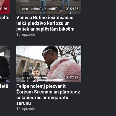
03:56
pirms 1 mēneša, 4 nedēļām
00:04:36
celtu
Vanesa Rufino iesildīšanās
laikā piedzīvo kuriozu un
paliek ar saplēstām biksēm
15. epizode
02:05
pirms 2 mēnešiem
00:02:23
lietā
Felipe nolemj piezvanīt
Žoržam Siksnam un pārsteidz
ceļabiedrus ar negaidītu
sarunu
15. epizode