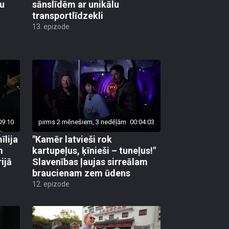
lu
sānslīdēm ar unikālu
transportlīdzekli
13. epizode
09:10
pirms 2 mēnešiem, 3 nedēļām
00:04:03
īlija
"Kamēr latvieši rok
m
kartupeļus, ķīnieši – tuneļus!"
ijā
Slavenības ļaujas sirreālam
braucienam zem ūdens
12. epizode