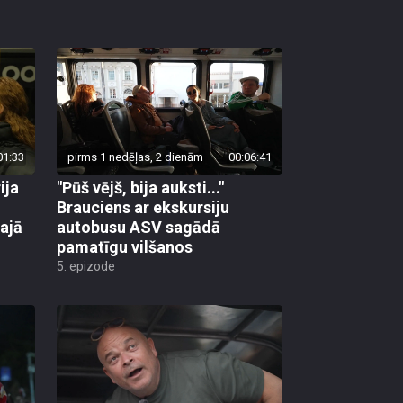
01:33
pirms 1 nedēļas, 2 dienām
00:06:41
ija
"Pūš vējš, bija auksti..."
Brauciens ar ekskursiju
ajā
autobusu ASV sagādā
pamatīgu vilšanos
5. epizode