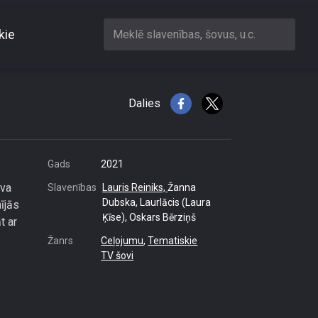
kie
Meklē slavenības, šovus, u.c.
em
Dalies
Gads
2021
ova
Slavenības
Lauris Reiniks,
Žanna
Dubska, Laurlācis (Laura
ījās
Ķīse), Oskars Bērziņš
t ar
Žanrs
Ceļojumu
,
Tematiskie
TV šovi