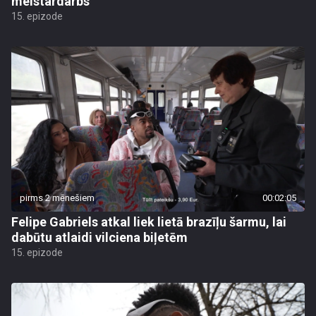
meistardarbs
15. epizode
pirms 2 mēnešiem
00:02:05
Felipe Gabriels atkal liek lietā brazīļu šarmu, lai
dabūtu atlaidi vilciena biļetēm
15. epizode