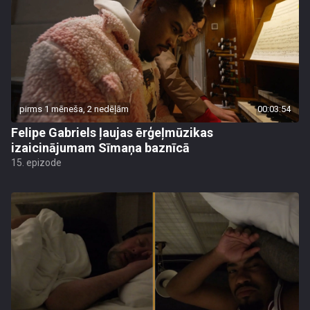
pirms 1 mēneša, 2 nedēļām
00:03:54
Felipe Gabriels ļaujas ērģeļmūzikas
izaicinājumam Sīmaņa baznīcā
15. epizode