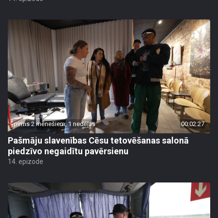
pirms 2 mēnešiem, 1 nedēļas
00:02:27
Pašmāju slavenības Cēsu tetovēšanas salonā
piedzīvo negaidītu pavērsienu
14. epizode