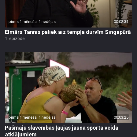
pirms 1 mēneša, 1 nedēļas
00:02:31
Elmārs Tannis paliek aiz tempļa durvīm Singapūrā
1. epizode
pirms 1 mēneša, 1 nedēļas
00:03:25
Pašmāju slavenības ļaujas jauna sporta veida
atklājumiem