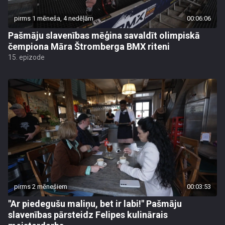
pirms 1 mēneša, 4 nedēļām
00:06:06
Pašmāju slavenības mēģina savaldīt olimpiskā
čempiona Māra Štromberga BMX riteni
15. epizode
pirms 2 mēnešiem
00:03:53
"Ar piedegušu maliņu, bet ir labi!" Pašmāju
slavenības pārsteidz Felipes kulinārais