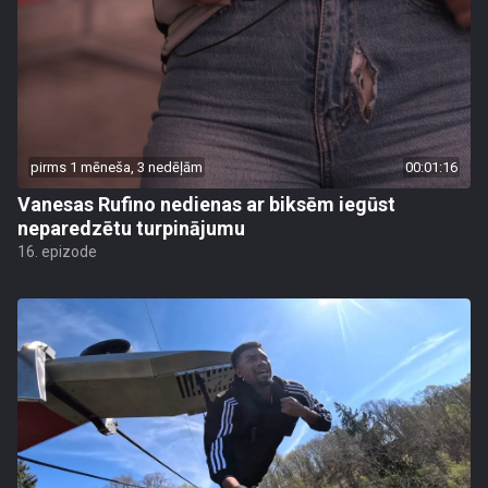
pirms 1 mēneša, 3 nedēļām
00:01:16
Vanesas Rufino nedienas ar biksēm iegūst
neparedzētu turpinājumu
16. epizode