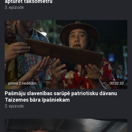
apturēt taksometru
3. epizode
pirms 2 nedēļām
00:02:33
Pašmāju slavenības sarūpē patriotisku dāvanu
Taizemes bāra īpašniekam
3. epizode