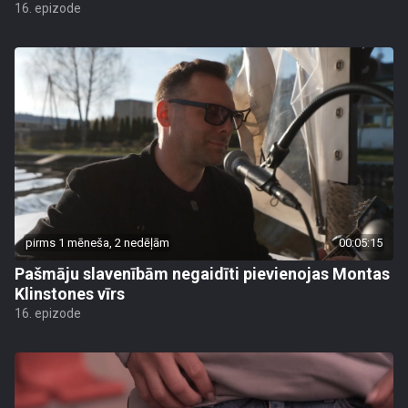
16. epizode
pirms 1 mēneša, 2 nedēļām
00:05:15
Pašmāju slavenībām negaidīti pievienojas Montas
Klinstones vīrs
16. epizode