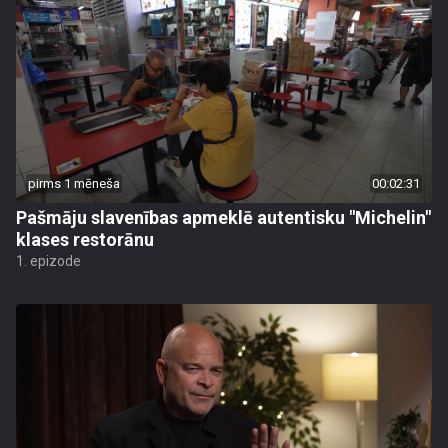
pirms 1 mēneša
00:02:31
Pašmāju slavenības apmeklē autentisku "Michelin"
klases restorānu
1. epizode