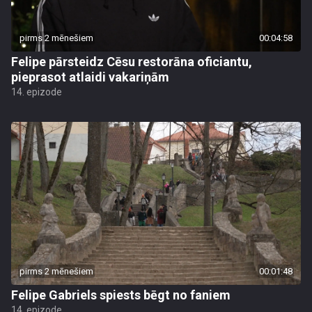
pirms 2 mēnešiem
00:04:58
Felipe pārsteidz Cēsu restorāna oficiantu,
pieprasot atlaidi vakariņām
14. epizode
pirms 2 mēnešiem
00:01:48
Felipe Gabriels spiests bēgt no faniem
14. epizode