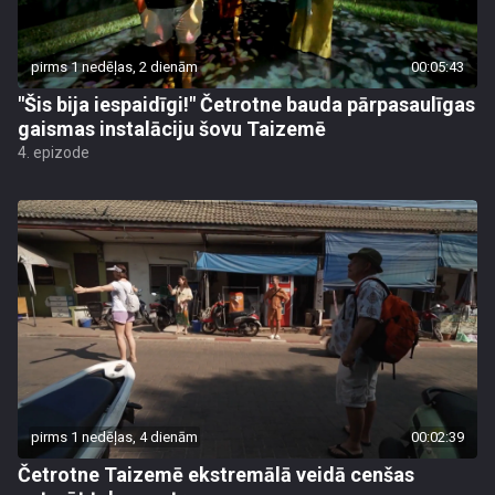
pirms 1 nedēļas, 2 dienām
00:05:43
"Šis bija iespaidīgi!" Četrotne bauda pārpasaulīgas
gaismas instalāciju šovu Taizemē
4. epizode
pirms 1 nedēļas, 4 dienām
00:02:39
Četrotne Taizemē ekstremālā veidā cenšas