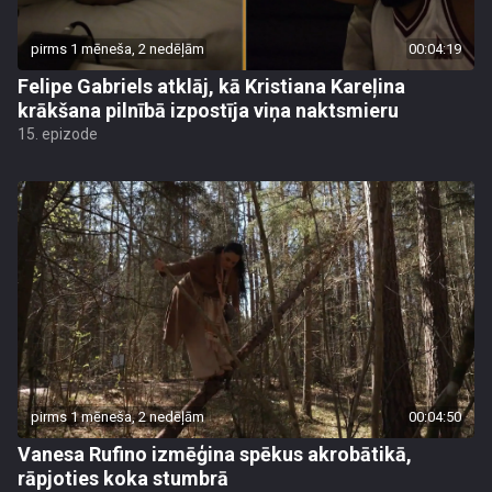
pirms 1 mēneša, 2 nedēļām
00:04:19
Felipe Gabriels atklāj, kā Kristiana Kareļina
krākšana pilnībā izpostīja viņa naktsmieru
15. epizode
pirms 1 mēneša, 2 nedēļām
00:04:50
Vanesa Rufino izmēģina spēkus akrobātikā,
rāpjoties koka stumbrā