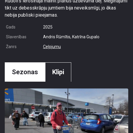
Rūdolfs ierosināja mainīt plānus uzdevuma dēļ. Mēģinājumi
tikt uz debesskrāpju jumtiem bija neveiksmīgi, jo ēkas
nebija publiski pieejamas.
Gads
2025
Slavenības
Andris Rūmītis, Katrīna Gupalo
Žanrs
Ceļojumu
Sezonas
Klipi