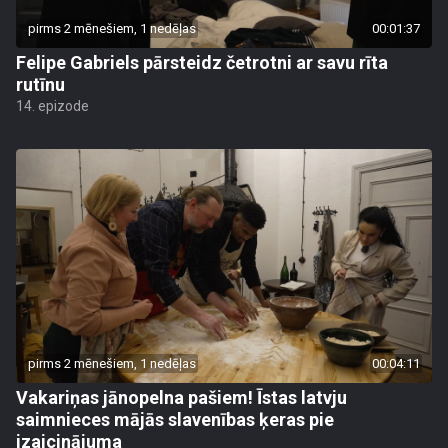
pirms 2 mēnešiem, 1 nedēļas
00:01:37
Felipe Gabriels pārsteidz četrotni ar savu rīta
rutīnu
14. epizode
pirms 2 mēnešiem, 1 nedēļas
00:04:11
Vakariņas jānopelna pašiem! Īstas latvju
saimnieces mājās slavenības ķeras pie
izaicinājuma