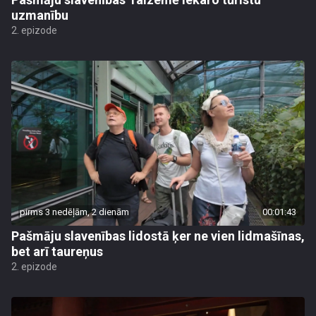
uzmanību
2. epizode
pirms 3 nedēļām, 2 dienām
00:01:43
Pašmāju slavenības lidostā ķer ne vien lidmašīnas,
bet arī taureņus
2. epizode