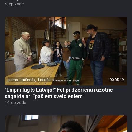
4. epizode
pirms 1 mēneša, 1 nedēļas
00:05:19
"Laipni lūgts Latvijā!" Felipi dzērienu ražotnē
sagaida ar "īpašiem sveicieniem"
14. epizode