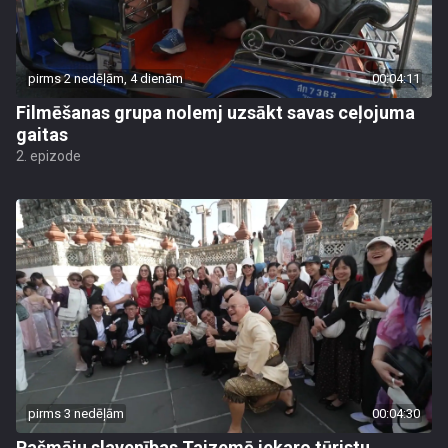
pirms 2 nedēļām, 4 dienām
00:04:11
Filmēšanas grupa nolemj uzsākt savas ceļojuma
gaitas
2. epizode
pirms 3 nedēļām
00:04:30
Pašmāju slavenības Taizemē iekaro tūristu