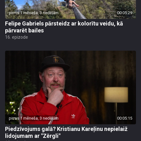
pirms 1 mēneša, 3 nedēļām
00:05:29
Felipe Gabriels pārsteidz ar kolorītu veidu, kā
pārvarēt bailes
16. epizode
pirms 1 mēneša, 3 nedēļām
00:05:15
Piedzīvojums galā? Kristianu Kareļinu nepielaiž
lidojumam ar "Zērgli"