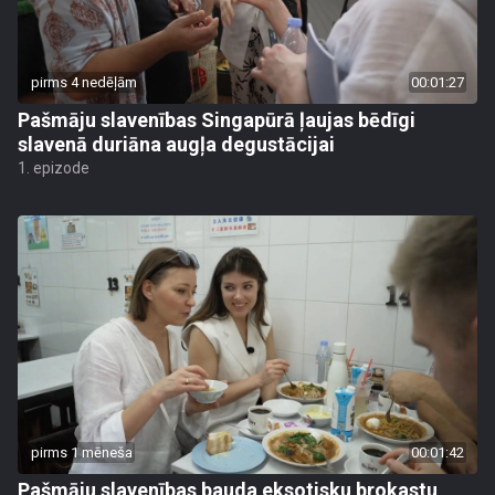
pirms 4 nedēļām
00:01:27
Pašmāju slavenības Singapūrā ļaujas bēdīgi
slavenā duriāna augļa degustācijai
1. epizode
pirms 1 mēneša
00:01:42
Pašmāju slavenības bauda eksotisku brokastu