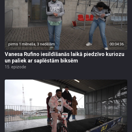
pirms 1 mēneša, 3 nedēļām
00:04:36
Vanesa Rufino iesildīšanās laikā piedzīvo kuriozu
un paliek ar saplēstām biksēm
15. epizode