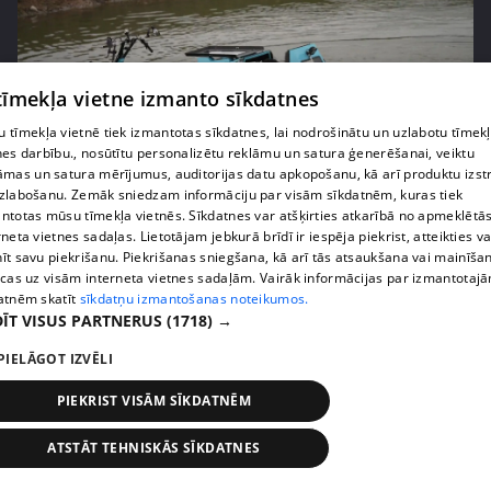
 tīmekļa vietne izmanto sīkdatnes
 tīmekļa vietnē tiek izmantotas sīkdatnes, lai nodrošinātu un uzlabotu tīmek
nes darbību., nosūtītu personalizētu reklāmu un satura ģenerēšanai, veiktu
āmas un satura mērījumus, auditorijas datu apkopošanu, kā arī produktu izst
pirms 2 mēnešiem, 2 nedēļām
00:04:41
zlabošanu. Zemāk sniedzam informāciju par visām sīkdatnēm, kuras tiek
Pašmāju slavenības ļaujas sānslīdēm ar unikālu
ntotas mūsu tīmekļa vietnēs. Sīkdatnes var atšķirties atkarībā no apmeklētā
transportlīdzekli
rneta vietnes sadaļas. Lietotājam jebkurā brīdī ir iespēja piekrist, atteikties va
īt savu piekrišanu. Piekrišanas sniegšana, kā arī tās atsaukšana vai mainīša
13. epizode
ecas uz visām interneta vietnes sadaļām. Vairāk informācijas par izmantotaj
atnēm skatīt
sīkdatņu izmantošanas noteikumos.
ĪT VISUS PARTNERUS
(1718) →
PIELĀGOT IZVĒLI
PIEKRIST VISĀM SĪKDATNĒM
ATSTĀT TEHNISKĀS SĪKDATNES