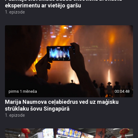
eksperimentu ar vietējo garšu
1. epizode
pirms 1 mēneša
00:04:48
Marija Naumova ceļabiedrus ved uz maģisku
strūklaku šovu Singapūrā
1. epizode