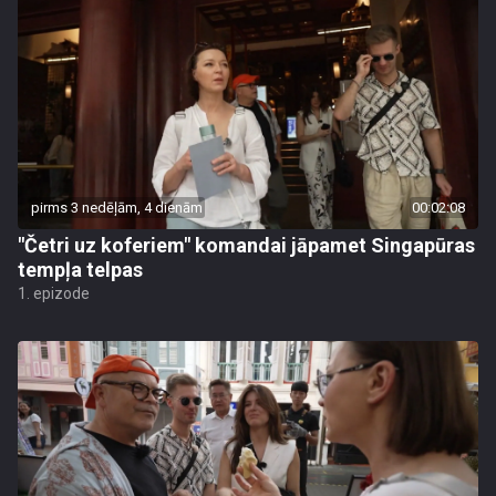
pirms 3 nedēļām, 4 dienām
00:02:08
"Četri uz koferiem" komandai jāpamet Singapūras
tempļa telpas
1. epizode