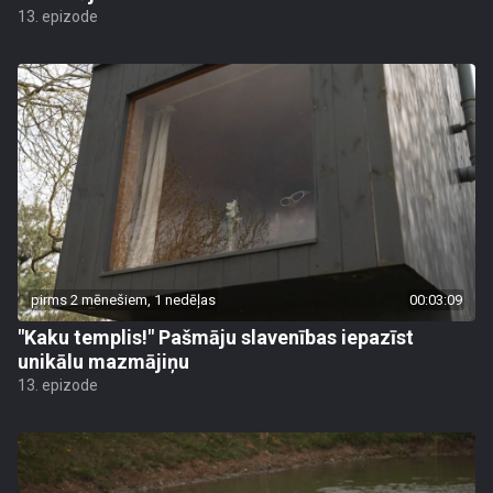
13. epizode
pirms 2 mēnešiem, 1 nedēļas
00:03:09
"Kaku templis!" Pašmāju slavenības iepazīst
unikālu mazmājiņu
13. epizode