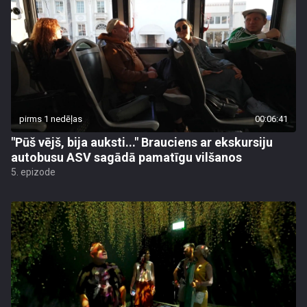
pirms 1 nedēļas
00:06:41
"Pūš vējš, bija auksti..." Brauciens ar ekskursiju
autobusu ASV sagādā pamatīgu vilšanos
5. epizode