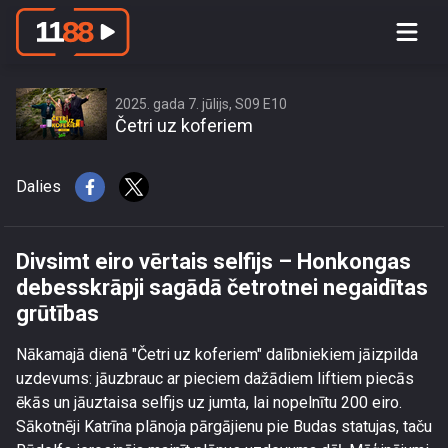
Divsimt eiro vērtais selfijs –
Honkongas debesskrāpji sagādā
četrotnei negaidītas grūtības
2025. gada 7. jūlijs, S09 E10
Četri uz koferiem
Dalies
Divsimt eiro vērtais selfijs – Honkongas
debesskrāpji sagādā četrotnei negaidītas
grūtības
Nākamajā dienā "Četri uz koferiem" dalībniekiem jāizpilda
uzdevums: jāuzbrauc ar pieciem dažādiem liftiem piecās
ēkās un jāuztaisa selfijs uz jumta, lai nopelnītu 200 eiro.
Sākotnēji Katrīna plānoja pārgājienu pie Budas statujas, taču