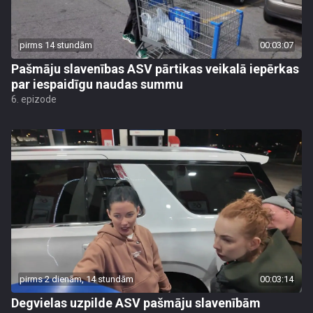
pirms 14 stundām
00:03:07
Pašmāju slavenības ASV pārtikas veikalā iepērkas
par iespaidīgu naudas summu
6. epizode
pirms 2 dienām, 14 stundām
00:03:14
Degvielas uzpilde ASV pašmāju slavenībām