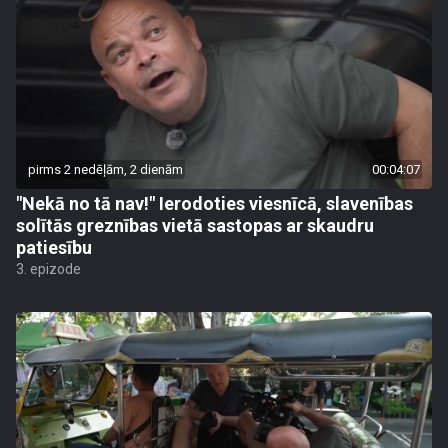
pirms 2 nedēļām, 2 dienām
00:04:07
"Nekā no tā nav!" Ierodoties viesnīcā, slavenības
solītās greznības vietā sastopas ar skaudru
patiesību
3. epizode