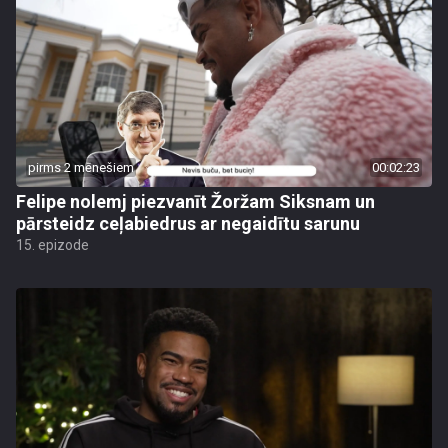
pirms 2 mēnešiem
00:02:23
Felipe nolemj piezvanīt Žoržam Siksnam un
pārsteidz ceļabiedrus ar negaidītu sarunu
15. epizode