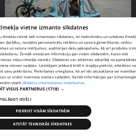
 tīmekļa vietne izmanto sīkdatnes
pirms 2 mēnešiem, 2 nedēļām
00:04:41
 tīmekļa vietnē tiek izmantotas sīkdatnes, lai nodrošinātu un uzlabotu tīmek
Pašmāju slavenības ļaujas sānslīdēm ar unikālu
nes darbību., nosūtītu personalizētu reklāmu un satura ģenerēšanai, veiktu
transportlīdzekli
āmas un satura mērījumus, auditorijas datu apkopošanu, kā arī produktu izst
zlabošanu. Zemāk sniedzam informāciju par visām sīkdatnēm, kuras tiek
13. epizode
ntotas mūsu tīmekļa vietnēs. Sīkdatnes var atšķirties atkarībā no apmeklētā
rneta vietnes sadaļas. Lietotājam jebkurā brīdī ir iespēja piekrist, atteikties va
īt savu piekrišanu. Piekrišanas sniegšana, kā arī tās atsaukšana vai mainīša
ecas uz visām interneta vietnes sadaļām. Vairāk informācijas par izmantotaj
atnēm skatīt
sīkdatņu izmantošanas noteikumos.
ĪT VISUS PARTNERUS
(1718) →
PIELĀGOT IZVĒLI
PIEKRIST VISĀM SĪKDATNĒM
ATSTĀT TEHNISKĀS SĪKDATNES
pirms 2 mēnešiem, 2 nedēļām
00:03:00