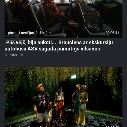
pirms 1 nedēļas, 2 dienām
00:06:41
"Pūš vējš, bija auksti..." Brauciens ar ekskursiju
autobusu ASV sagādā pamatīgu vilšanos
5. epizode