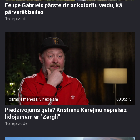
Felipe Gabriels pārsteidz ar kolorītu veidu, kā
pārvarēt bailes
16. epizode
pirms 1 mēneša, 3 nedēļām
00:05:15
Piedzīvojums galā? Kristianu Kareļinu nepielaiž
lidojumam ar "Zērgli"
16. epizode