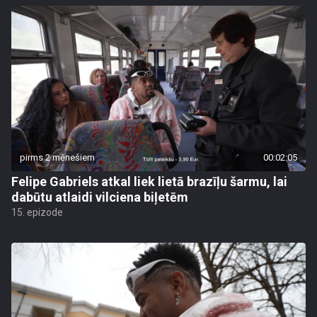
pirms 2 mēnešiem
00:02:05
Felipe Gabriels atkal liek lietā brazīļu šarmu, lai
dabūtu atlaidi vilciena biļetēm
15. epizode