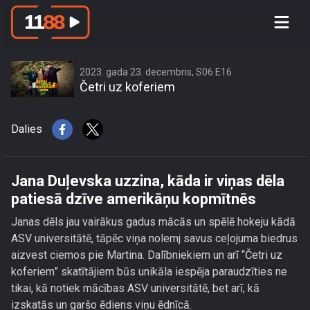
Jana Duļevska uzzina, kāda ir viņas
dēla patiesā dzīve amerikāņu
kopmītnēs
2023. gada 23. decembris, S06 E16
Četri uz koferiem
Dalies
Jana Duļevska uzzina, kāda ir viņas dēla
patiesā dzīve amerikāņu kopmītnēs
Janas dēls jau vairākus gadus mācās un spēlē hokeju kādā
ASV universitātē, tāpēc viņa nolemj savus ceļojuma biedrus
aizvest ciemos pie Martina. Dalībniekiem un arī “Četri uz
koferiem” skatītājiem būs unikāla iespēja paraudzīties ne
tikai, kā notiek mācības ASV universitātē, bet arī, kā
izskatās un garšo ēdiens viņu ēdnīcā.