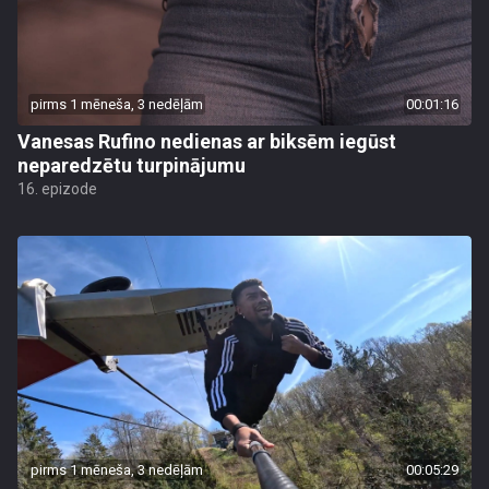
pirms 1 mēneša, 3 nedēļām
00:01:16
Vanesas Rufino nedienas ar biksēm iegūst
neparedzētu turpinājumu
16. epizode
pirms 1 mēneša, 3 nedēļām
00:05:29