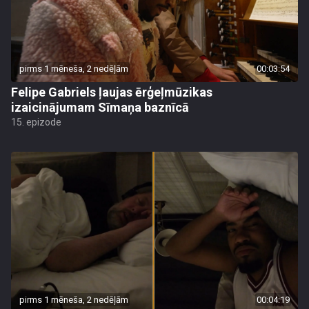
pirms 1 mēneša, 2 nedēļām
00:03:54
Felipe Gabriels ļaujas ērģeļmūzikas
izaicinājumam Sīmaņa baznīcā
15. epizode
pirms 1 mēneša, 2 nedēļām
00:04:19