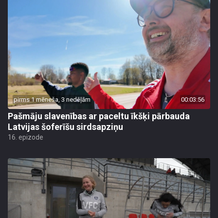
pirms 1 mēneša, 3 nedēļām
00:03:56
Pašmāju slavenības ar paceltu īkšķi pārbauda
Latvijas šoferīšu sirdsapziņu
16. epizode