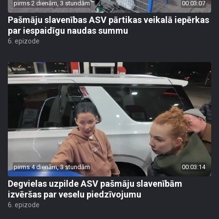
pirms 2 dienām, 3 stundām
00:03:07
Pašmāju slavenības ASV pārtikas veikalā iepērkas
par iespaidīgu naudas summu
6. epizode
pirms 4 dienām, 3 stundām
00:03:14
Degvielas uzpilde ASV pašmāju slavenībām
izvēršas par veselu piedzīvojumu
6. epizode