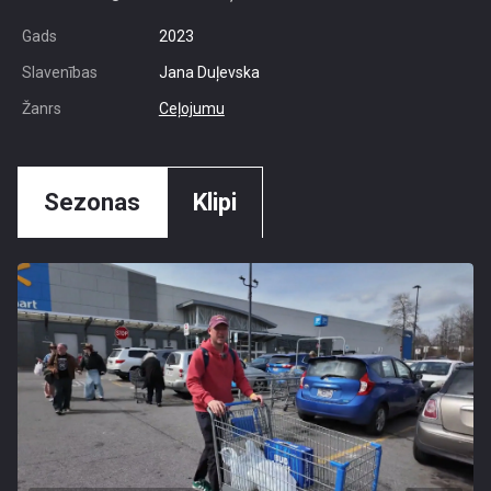
Gads
2023
Slavenības
Jana Duļevska
Žanrs
Ceļojumu
Sezonas
Klipi