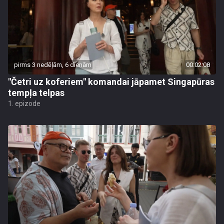
pirms 3 nedēļām, 6 dienām
00:02:08
"Četri uz koferiem" komandai jāpamet Singapūras
tempļa telpas
1. epizode