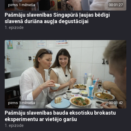
pirms 1 mēneša
00:01:27
Pašmāju slavenības Singapūrā ļaujas bēdīgi
slavenā duriāna augļa degustācijai
1. epizode
pirms 1 mēneša
00:01:42
Pašmāju slavenības bauda eksotisku brokastu
eksperimentu ar vietējo garšu
1. epizode