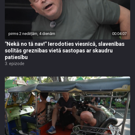
pirms 2 nedēļām, 4 dienām
00:04:07
"Nekā no tā nav!" Ierodoties viesnīcā, slavenības
solītās greznības vietā sastopas ar skaudru
patiesību
3. epizode