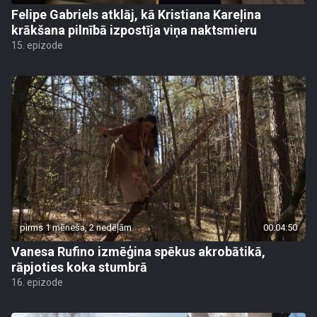
Felipe Gabriels atklāj, kā Kristiana Kareļina
krākšana pilnībā izpostīja viņa naktsmieru
15. epizode
pirms 1 mēneša, 2 nedēļām
00:04:50
Vanesa Rufino izmēģina spēkus akrobātikā,
rāpjoties koka stumbrā
16. epizode