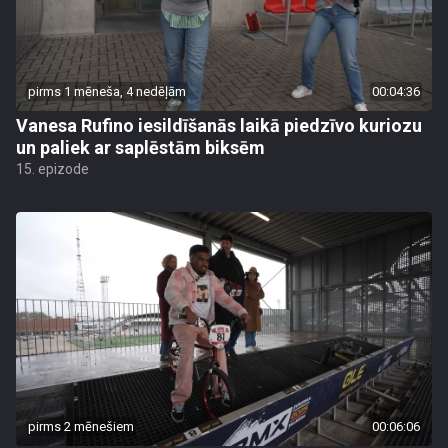
pirms 1 mēneša, 4 nedēļām
00:04:36
Vanesa Rufino iesildīšanās laikā piedzīvo kuriozu
un paliek ar saplēstām biksēm
15. epizode
pirms 2 mēnešiem
00:06:06