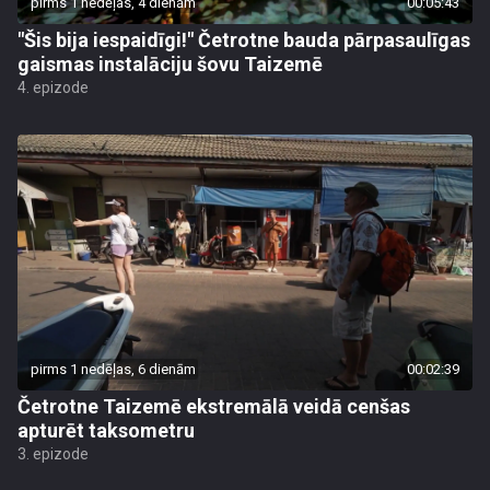
pirms 1 nedēļas, 4 dienām
00:05:43
"Šis bija iespaidīgi!" Četrotne bauda pārpasaulīgas
gaismas instalāciju šovu Taizemē
4. epizode
pirms 1 nedēļas, 6 dienām
00:02:39
Četrotne Taizemē ekstremālā veidā cenšas
apturēt taksometru
3. epizode