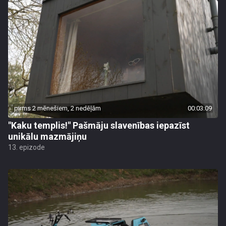
pirms 2 mēnešiem, 2 nedēļām
00:03:09
"Kaku templis!" Pašmāju slavenības iepazīst
unikālu mazmājiņu
13. epizode