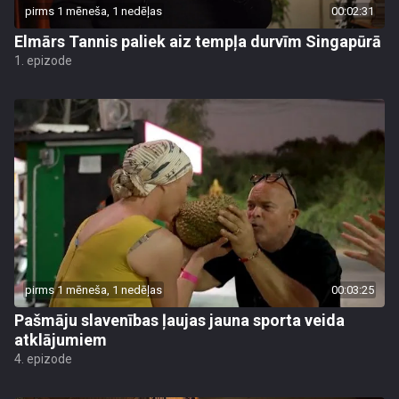
pirms 1 mēneša, 1 nedēļas
00:02:31
Elmārs Tannis paliek aiz tempļa durvīm Singapūrā
1. epizode
pirms 1 mēneša, 1 nedēļas
00:03:25
Pašmāju slavenības ļaujas jauna sporta veida
atklājumiem
4. epizode