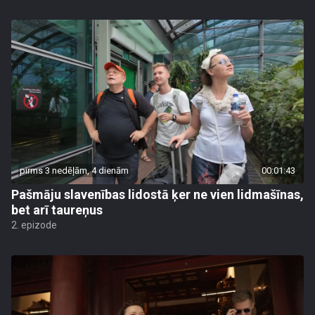
pirms 3 nedēļām, 4 dienām
00:01:43
Pašmāju slavenības lidostā ķer ne vien lidmašīnas,
bet arī taureņus
2. epizode