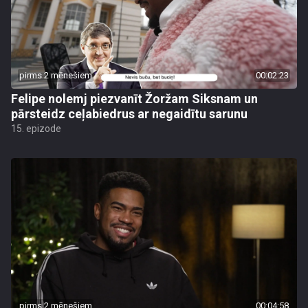
pirms 2 mēnešiem
00:02:23
Felipe nolemj piezvanīt Žoržam Siksnam un
pārsteidz ceļabiedrus ar negaidītu sarunu
15. epizode
pirms 2 mēnešiem
00:04:58