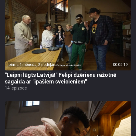
pirms 1 mēneša, 2 nedēļām
00:05:19
"Laipni lūgts Latvijā!" Felipi dzērienu ražotnē
sagaida ar "īpašiem sveicieniem"
14. epizode