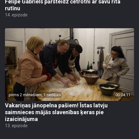
Felipe Gabriels pārsteidz četrotni ar savu rīta
rutīnu
14. epizode
pirms 2 mēnešiem, 1 nedēļas
00:04:11
Vakariņas jānopelna pašiem! Īstas latvju
saimnieces mājās slavenības ķeras pie
izaicinājuma
13. epizode