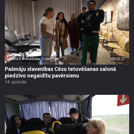
pirms 2 mēnešiem, 1 nedēļas
00:02:27
Pašmāju slavenības Cēsu tetovēšanas salonā
piedzīvo negaidītu pavērsienu
14. epizode