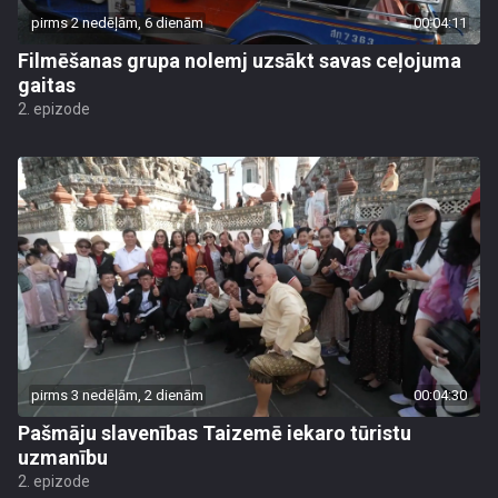
pirms 2 nedēļām, 6 dienām
00:04:11
Filmēšanas grupa nolemj uzsākt savas ceļojuma
gaitas
2. epizode
pirms 3 nedēļām, 2 dienām
00:04:30
Pašmāju slavenības Taizemē iekaro tūristu
uzmanību
2. epizode