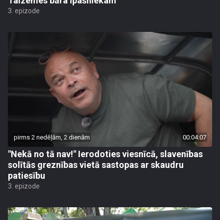
Taizemes bāra īpašniekam
3. epizode
pirms 2 nedēļām, 2 dienām
00:04:07
"Nekā no tā nav!" Ierodoties viesnīcā, slavenības
solītās greznības vietā sastopas ar skaudru
patiesību
3. epizode