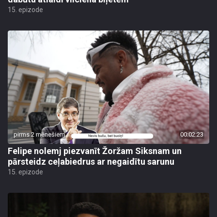
15. epizode
pirms 2 mēnešiem
00:02:23
Felipe nolemj piezvanīt Žoržam Siksnam un
pārsteidz ceļabiedrus ar negaidītu sarunu
15. epizode