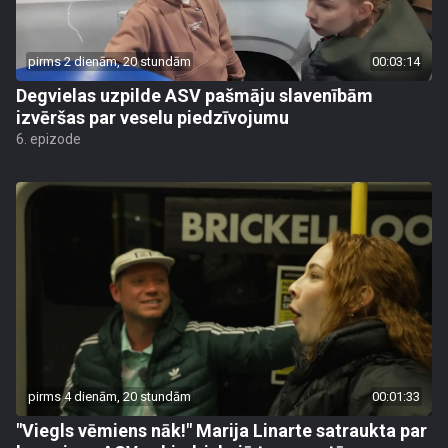
pirms 2 dienām, 20 stundām
00:03:14
Degvielas uzpilde ASV pašmāju slavenībām
izvēršas par veselu piedzīvojumu
6. epizode
pirms 4 dienām, 20 stundām
00:01:33
"Viegls vēmiens nāk!" Marija Linarte satraukta par