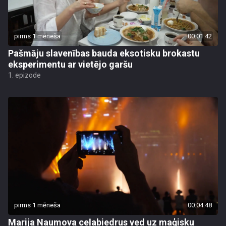
pirms 1 mēneša
00:01:42
Pašmāju slavenības bauda eksotisku brokastu
eksperimentu ar vietējo garšu
1. epizode
pirms 1 mēneša
00:04:48
Marija Naumova ceļabiedrus ved uz maģisku