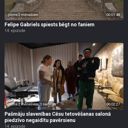
pirms 2 mēnešiem
00:01:48
Felipe Gabriels spiests bēgt no faniem
14. epizode
pirms 2 mēnešiem, 1 nedēļas
00:02:27
Pašmāju slavenības Cēsu tetovēšanas salonā
piedzīvo negaidītu pavērsienu
14. epizode