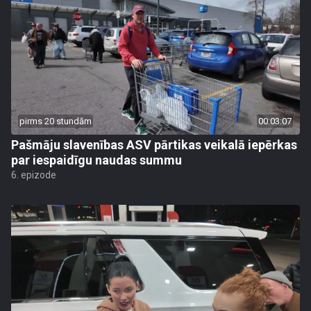
pirms 20 stundām
00:03:07
Pašmāju slavenības ASV pārtikas veikalā iepērkas
par iespaidīgu naudas summu
6. epizode