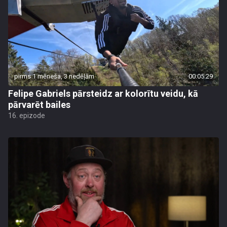
pirms 1 mēneša, 3 nedēļām
00:05:29
Felipe Gabriels pārsteidz ar kolorītu veidu, kā
pārvarēt bailes
16. epizode