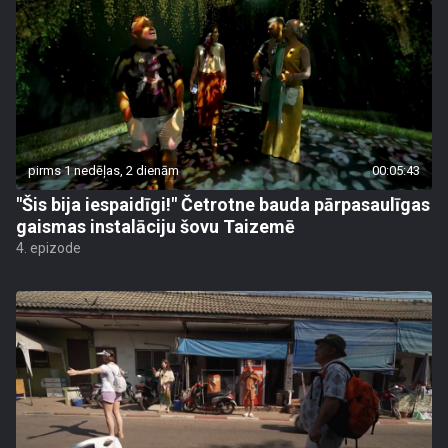
pirms 1 nedēļas, 2 dienām
00:05:43
"Šis bija iespaidīgi!" Četrotne bauda pārpasaulīgas
gaismas instalāciju šovu Taizemē
4. epizode