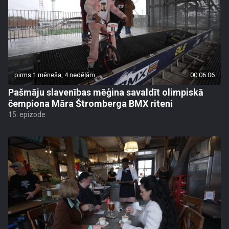
pirms 1 mēneša, 4 nedēļām
00:06:06
Pašmāju slavenības mēģina savaldīt olimpiskā
čempiona Māra Štromberga BMX riteni
15. epizode