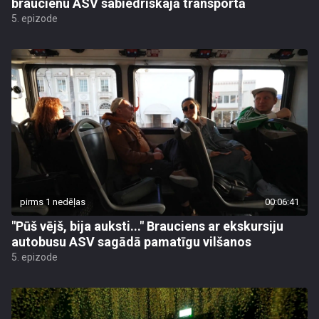
braucienu ASV sabiedriskajā transportā
5. epizode
pirms 1 nedēļas
00:06:41
"Pūš vējš, bija auksti..." Brauciens ar ekskursiju
autobusu ASV sagādā pamatīgu vilšanos
5. epizode