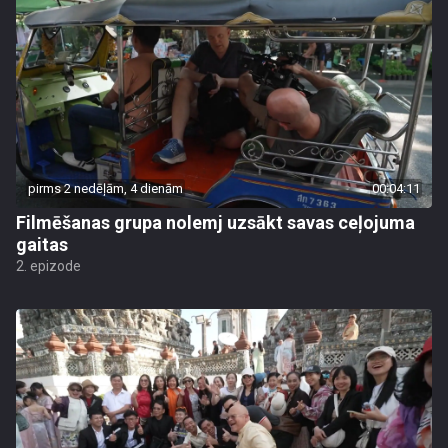
pirms 2 nedēļām, 4 dienām
00:04:11
Filmēšanas grupa nolemj uzsākt savas ceļojuma
gaitas
2. epizode