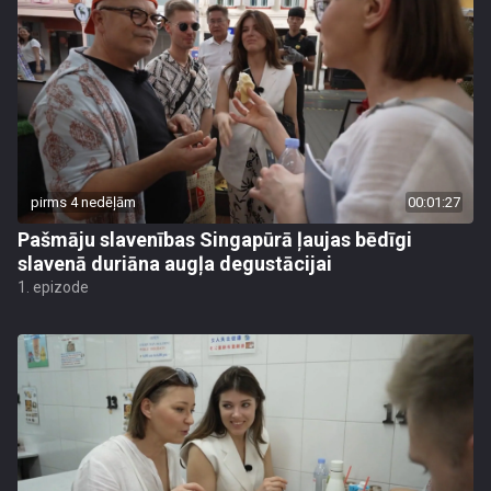
pirms 4 nedēļām
00:01:27
Pašmāju slavenības Singapūrā ļaujas bēdīgi
slavenā duriāna augļa degustācijai
1. epizode