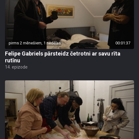
pirms 2 mēnešiem, 1 nedēļas
00:01:37
Felipe Gabriels pārsteidz četrotni ar savu rīta
rutīnu
14. epizode