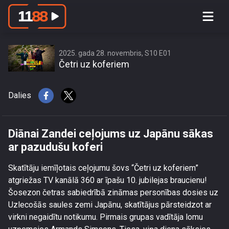
Diānai Zandei ceļojums uz Japānu
sākas ar pazudušu koferi
2025. gada 28. novembris, S10 E01
Četri uz koferiem
Dalies
Diānai Zandei ceļojums uz Japānu sākas
ar pazudušu koferi
Skatītāju iemīļotais ceļojumu šovs “Četri uz koferiem”
atgriežas TV kanālā 360 ar īpašu 10. jubilejas braucienu!
Šosezon četras sabiedrībā zināmas personības dosies uz
Uzlecošās saules zemi Japānu, skatītājus pārsteidzot ar
virkni negaidītu notikumu. Pirmais grupas vadītāja lomu