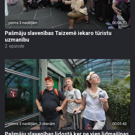
pirms 3 nedēļām
00:04:30
Pašmāju slavenības Taizemē iekaro tūristu
uzmanību
2. epizode
pirms 3 nedēļām, 2 dienām
00:01:43
Pašmāju slavenības lidostā ķer ne vien lidmašīnas,