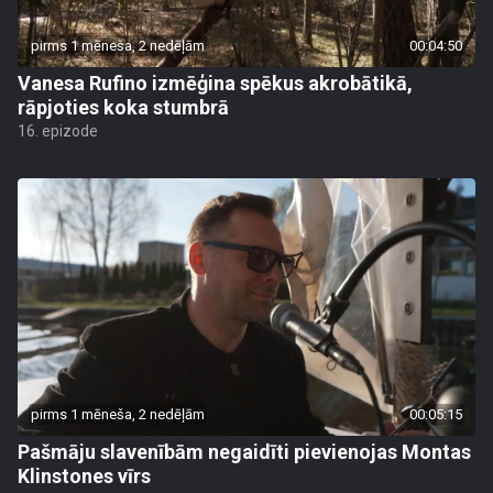
pirms 1 mēneša, 2 nedēļām
00:04:50
Vanesa Rufino izmēģina spēkus akrobātikā,
rāpjoties koka stumbrā
16. epizode
pirms 1 mēneša, 2 nedēļām
00:05:15
Pašmāju slavenībām negaidīti pievienojas Montas
Klinstones vīrs