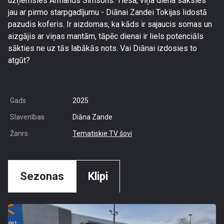
uzņemsies Armands Simsons. Tiesa, viņa diena sāksies
jau ar pirmo starpgadījumu - Diānai Zandei Tokijas lidostā
pazudis koferis. Ir aizdomas, ka kāds ir sajaucis somas un
aizgājis ar viņas mantām, tāpēc dienai ir liels potenciāls
sākties ne uz tās labākās nots. Vai Diānai izdosies to
atgūt?
Gads
2025
Slavenības
Diāna Zande
Žanrs
Tematiskie TV šovi
Sezonas
Klipi