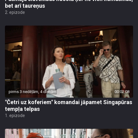
bet arī taureņus
2. epizode
pirms 3 nedēļām, 4 dienām
00:02:08
"Četri uz koferiem" komandai jāpamet Singapūras
tempļa telpas
1. epizode