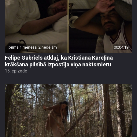
pirms 1 mēneša, 2 nedēļām
00:04:19
Felipe Gabriels atklāj, kā Kristiana Kareļina
krākšana pilnībā izpostīja viņa naktsmieru
15. epizode