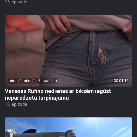
16. epizode
pirms 1 mēneša, 3 nedēļām
00:01:16
Vanesas Rufino nedienas ar biksēm iegūst
neparedzētu turpinājumu
16. epizode