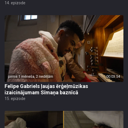
14. epizode
pirms 1 mēneša, 2 nedēļām
00:03:54
Felipe Gabriels ļaujas ērģeļmūzikas
izaicinājumam Sīmaņa baznīcā
15. epizode