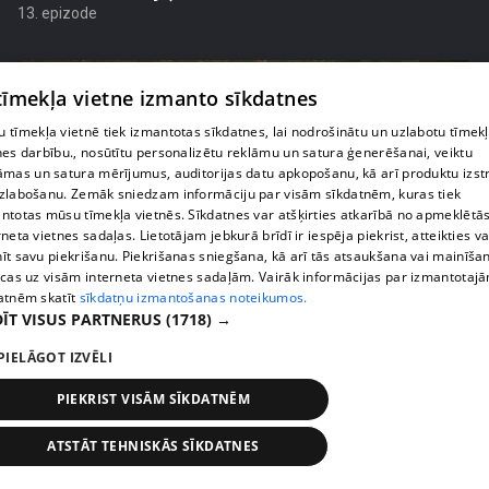
13. epizode
 tīmekļa vietne izmanto sīkdatnes
 tīmekļa vietnē tiek izmantotas sīkdatnes, lai nodrošinātu un uzlabotu tīmek
nes darbību., nosūtītu personalizētu reklāmu un satura ģenerēšanai, veiktu
āmas un satura mērījumus, auditorijas datu apkopošanu, kā arī produktu izst
zlabošanu. Zemāk sniedzam informāciju par visām sīkdatnēm, kuras tiek
ntotas mūsu tīmekļa vietnēs. Sīkdatnes var atšķirties atkarībā no apmeklētā
rneta vietnes sadaļas. Lietotājam jebkurā brīdī ir iespēja piekrist, atteikties va
īt savu piekrišanu. Piekrišanas sniegšana, kā arī tās atsaukšana vai mainīša
ecas uz visām interneta vietnes sadaļām. Vairāk informācijas par izmantotaj
pirms 2 mēnešiem, 2 nedēļām
00:04:41
atnēm skatīt
sīkdatņu izmantošanas noteikumos.
ĪT VISUS PARTNERUS
(1718) →
Pašmāju slavenības ļaujas sānslīdēm ar unikālu
transportlīdzekli
PIELĀGOT IZVĒLI
13. epizode
PIEKRIST VISĀM SĪKDATNĒM
ATSTĀT TEHNISKĀS SĪKDATNES