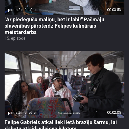
pirms 2 mēnešiem
00:03:53
"Ar piedegušu maliņu, bet ir labi!" Pašmāju
slavenības pārsteidz Felipes kulinārais
meistardarbs
15. epizode
pirms 2 mēnešiem
00:02:05
Felipe Gabriels atkal liek lietā brazīļu šarmu, lai
dabūtu atlaidi vilciena biļetēm