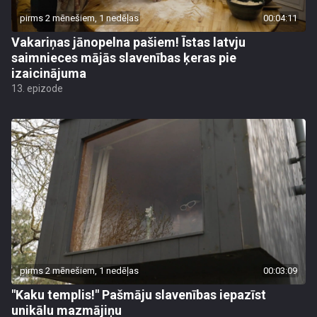
pirms 2 mēnešiem, 1 nedēļas
00:04:11
Vakariņas jānopelna pašiem! Īstas latvju
saimnieces mājās slavenības ķeras pie
izaicinājuma
13. epizode
pirms 2 mēnešiem, 1 nedēļas
00:03:09
"Kaku templis!" Pašmāju slavenības iepazīst
unikālu mazmājiņu