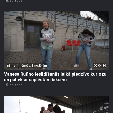
16. epizode
pirms 1 mēneša, 3 nedēļām
00:04:36
Vanesa Rufino iesildīšanās laikā piedzīvo kuriozu
un paliek ar saplēstām biksēm
15. epizode