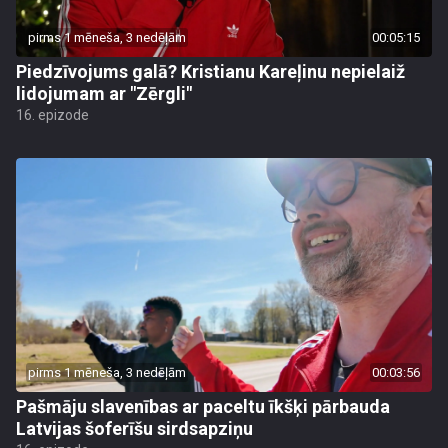
pirms 1 mēneša, 3 nedēļām
00:05:15
Piedzīvojums galā? Kristianu Kareļinu nepielaiž
lidojumam ar "Zērgli"
16. epizode
pirms 1 mēneša, 3 nedēļām
00:03:56
Pašmāju slavenības ar paceltu īkšķi pārbauda
Latvijas šoferīšu sirdsapziņu