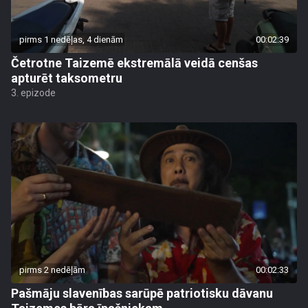
pirms 1 nedēļas, 4 dienām
00:02:39
Četrotne Taizemē ekstremālā veidā cenšas
apturēt taksometru
3. epizode
pirms 2 nedēļām
00:02:33
Pašmāju slavenības sarūpē patriotisku dāvanu