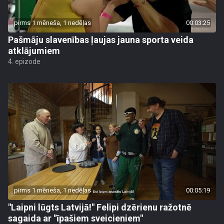
pirms 1 mēneša, 1 nedēļas
00:03:25
Pašmāju slavenības ļaujas jauna sporta veida
atklājumiem
4. epizode
pirms 1 mēneša, 1 nedēļas
00:05:19
"Laipni lūgts Latvijā!" Felipi dzērienu ražotnē
sagaida ar "īpašiem sveicieniem"