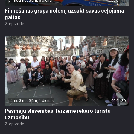
pirms 2 nedēļām, 5 dienām
00:04:11
Filmēšanas grupa nolemj uzsākt savas ceļojuma
gaitas
2. epizode
pirms 3 nedēļām, 1 dienas
00:04:30
Pašmāju slavenības Taizemē iekaro tūristu
uzmanību
2. epizode