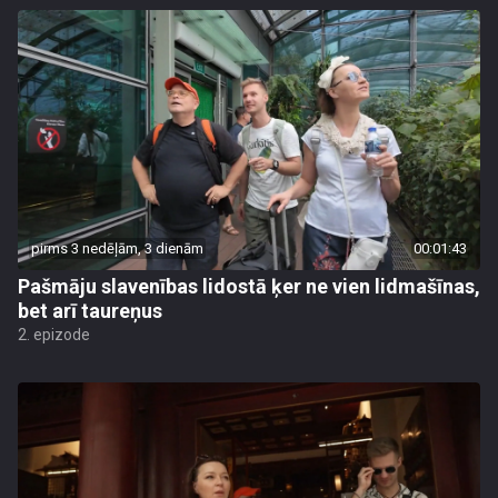
pirms 3 nedēļām, 3 dienām
00:01:43
Pašmāju slavenības lidostā ķer ne vien lidmašīnas,
bet arī taureņus
2. epizode