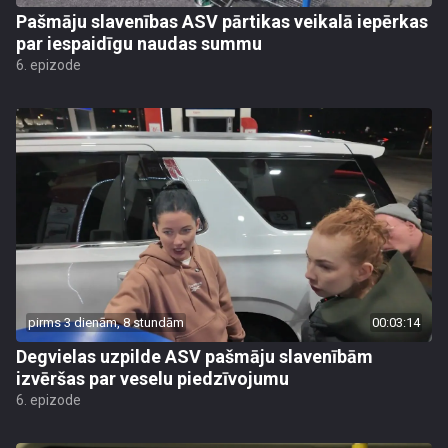
Pašmāju slavenības ASV pārtikas veikalā iepērkas
par iespaidīgu naudas summu
6. epizode
pirms 3 dienām, 8 stundām
00:03:14
Degvielas uzpilde ASV pašmāju slavenībām
izvēršas par veselu piedzīvojumu
6. epizode