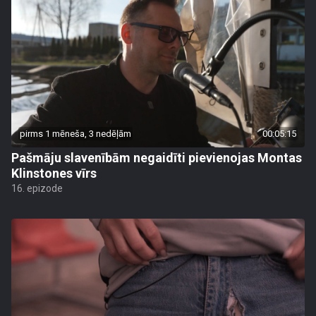
pirms 1 mēneša, 3 nedēļām
00:05:15
Pašmāju slavenībām negaidīti pievienojas Montas
Klinstones vīrs
16. epizode