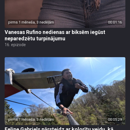
pirms 1 mēneša, 3 nedēļām
00:01:16
Vanesas Rufino nedienas ar biksēm iegūst
neparedzētu turpinājumu
16. epizode
pirms 1 mēneša, 3 nedēļām
00:05:29
Felipe Gabriels pārsteidz ar kolorītu veidu, kā