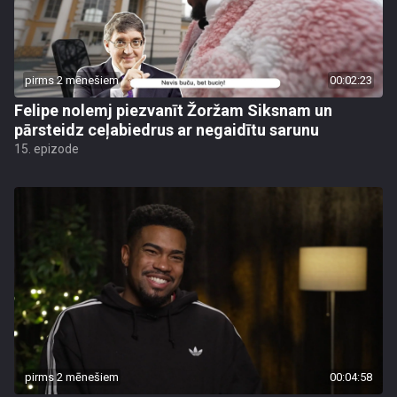
pirms 2 mēnešiem
00:02:23
Felipe nolemj piezvanīt Žoržam Siksnam un
pārsteidz ceļabiedrus ar negaidītu sarunu
15. epizode
pirms 2 mēnešiem
00:04:58