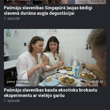
Pašmāju slavenības Singapūrā ļaujas bēdīgi
slavenā duriāna augļa degustācijai
1. epizode
pirms 1 mēneša
00:01:42
Pašmāju slavenības bauda eksotisku brokastu
eksperimentu ar vietējo garšu
1. epizode