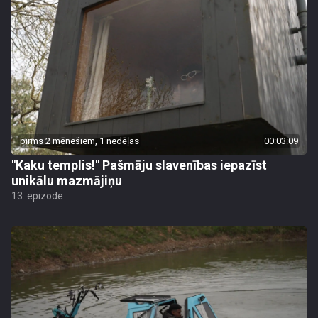
pirms 2 mēnešiem, 1 nedēļas
00:03:09
"Kaku templis!" Pašmāju slavenības iepazīst
unikālu mazmājiņu
13. epizode