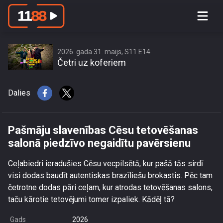
Pašmāju slavenības Cēsu
tetovēšanas salonā piedzīvo negaidītu
pavērsienu
2026. gada 31. maijs, S11 E14
Četri uz koferiem
Dalies
Pašmāju slavenības Cēsu tetovēšanas
salonā piedzīvo negaidītu pavērsienu
Ceļabiedri ieradušies Cēsu vecpilsētā, kur pašā tās sirdī
visi dodas baudīt autentiskas brazīliešu brokastis. Pēc tam
četrotne dodas pāri ceļam, kur atrodas tetovēšanas salons,
taču kārotie tetovējumi tomer izpaliek. Kādēļ tā?
Gads
2026