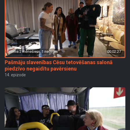
pirms 2 mēnešiem, 1 nedēļas
00:02:27
Pašmāju slavenības Cēsu tetovēšanas salonā
piedzīvo negaidītu pavērsienu
14. epizode