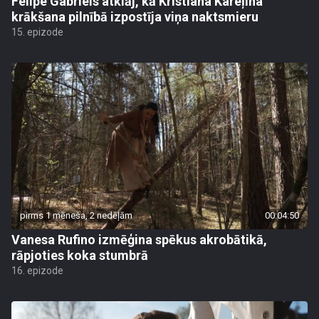
Felipe Gabriels atklāj, kā Kristiana Kareļina
krākšana pilnībā izpostīja viņa naktsmieru
15. epizode
pirms 1 mēneša, 2 nedēļām
00:04:50
Vanesa Rufino izmēģina spēkus akrobātikā,
rāpjoties koka stumbrā
16. epizode