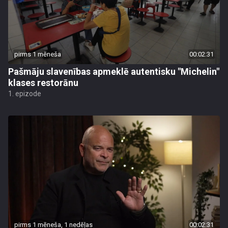
pirms 1 mēneša
00:02:31
Pašmāju slavenības apmeklē autentisku "Michelin"
klases restorānu
1. epizode
pirms 1 mēneša, 1 nedēļas
00:02:31