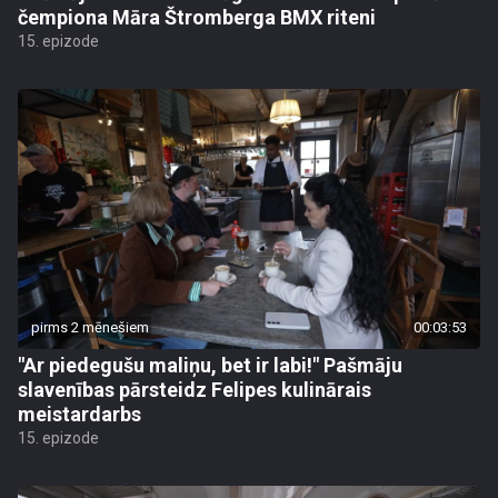
čempiona Māra Štromberga BMX riteni
15. epizode
pirms 2 mēnešiem
00:03:53
"Ar piedegušu maliņu, bet ir labi!" Pašmāju
slavenības pārsteidz Felipes kulinārais
meistardarbs
15. epizode