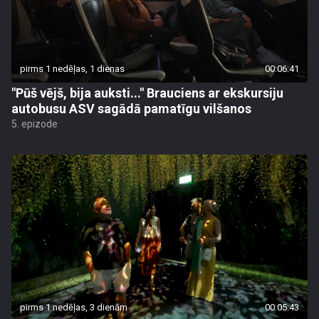
pirms 1 nedēļas, 1 dienas
00:06:41
"Pūš vējš, bija auksti..." Brauciens ar ekskursiju
autobusu ASV sagādā pamatīgu vilšanos
5. epizode
pirms 1 nedēļas, 3 dienām
00:05:43