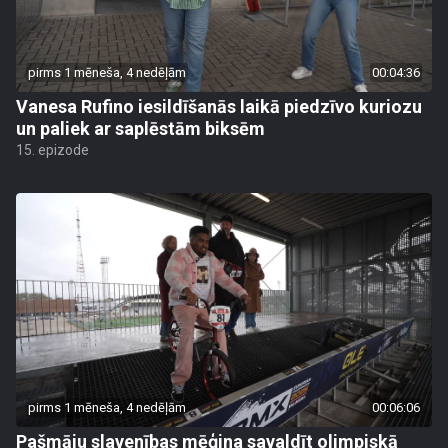
pirms 1 mēneša, 4 nedēļām
00:04:36
Vanesa Rufino iesildīšanās laikā piedzīvo kuriozu
un paliek ar saplēstām biksēm
15. epizode
pirms 1 mēneša, 4 nedēļām
00:06:06
Pašmāju slavenības mēģina savaldīt olimpiskā