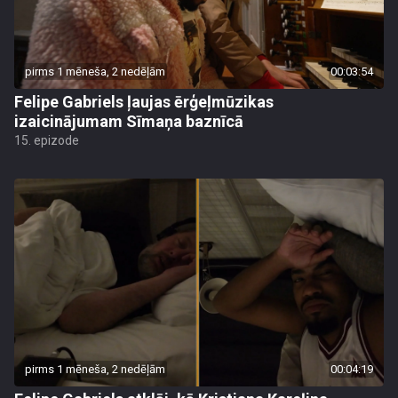
pirms 1 mēneša, 2 nedēļām
00:03:54
Felipe Gabriels ļaujas ērģeļmūzikas
izaicinājumam Sīmaņa baznīcā
15. epizode
pirms 1 mēneša, 2 nedēļām
00:04:19