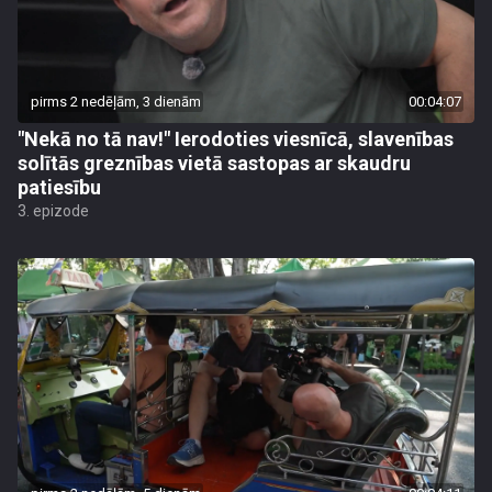
pirms 2 nedēļām, 3 dienām
00:04:07
"Nekā no tā nav!" Ierodoties viesnīcā, slavenības
solītās greznības vietā sastopas ar skaudru
patiesību
3. epizode