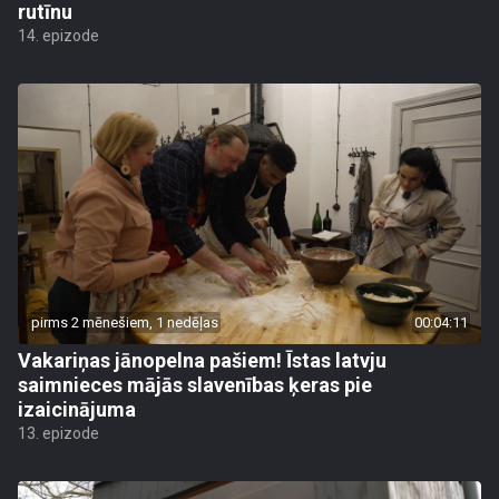
rutīnu
14. epizode
pirms 2 mēnešiem, 1 nedēļas
00:04:11
Vakariņas jānopelna pašiem! Īstas latvju
saimnieces mājās slavenības ķeras pie
izaicinājuma
13. epizode