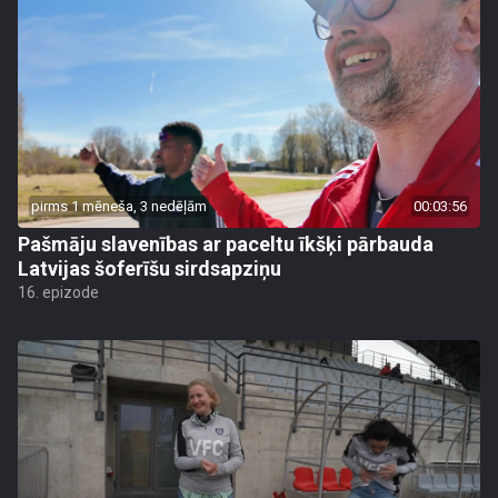
pirms 1 mēneša, 3 nedēļām
00:03:56
Pašmāju slavenības ar paceltu īkšķi pārbauda
Latvijas šoferīšu sirdsapziņu
16. epizode