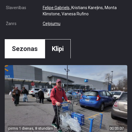
Slavenības
Felipe Gabriels,
Kristians Kareļins, Monta
Klinstone, Vanesa Rufino
Žanrs
Ceļojumu
Sezonas
Klipi
pirms 1 dienas, 8 stundām
00:03:07