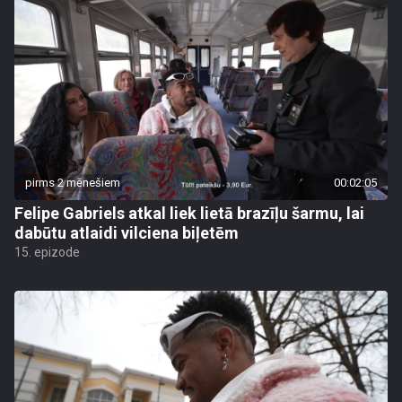
pirms 2 mēnešiem
00:02:05
Felipe Gabriels atkal liek lietā brazīļu šarmu, lai
dabūtu atlaidi vilciena biļetēm
15. epizode