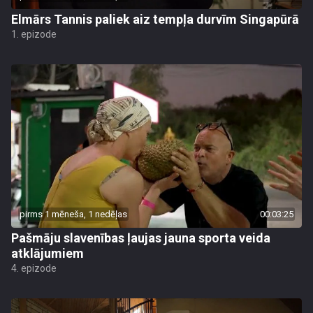
Elmārs Tannis paliek aiz tempļa durvīm Singapūrā
1. epizode
pirms 1 mēneša, 1 nedēļas
00:03:25
Pašmāju slavenības ļaujas jauna sporta veida
atklājumiem
4. epizode