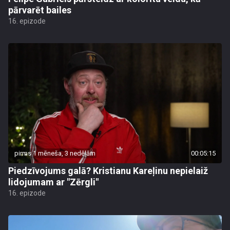
pārvarēt bailes
16. epizode
pirms 1 mēneša, 3 nedēļām
00:05:15
Piedzīvojums galā? Kristianu Kareļinu nepielaiž
lidojumam ar "Zērgli"
16. epizode