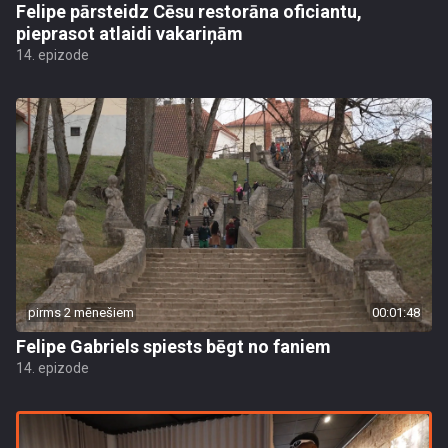
Felipe pārsteidz Cēsu restorāna oficiantu,
pieprasot atlaidi vakariņām
14. epizode
pirms 2 mēnešiem
00:01:48
Felipe Gabriels spiests bēgt no faniem
14. epizode