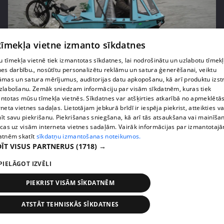
pirms 2 mēnešiem, 2 nedēļām
00:04:41
 tīmekļa vietne izmanto sīkdatnes
Pašmāju slavenības ļaujas sānslīdēm ar unikālu
 tīmekļa vietnē tiek izmantotas sīkdatnes, lai nodrošinātu un uzlabotu tīmek
transportlīdzekli
nes darbību., nosūtītu personalizētu reklāmu un satura ģenerēšanai, veiktu
āmas un satura mērījumus, auditorijas datu apkopošanu, kā arī produktu izst
13. epizode
zlabošanu. Zemāk sniedzam informāciju par visām sīkdatnēm, kuras tiek
ntotas mūsu tīmekļa vietnēs. Sīkdatnes var atšķirties atkarībā no apmeklētā
rneta vietnes sadaļas. Lietotājam jebkurā brīdī ir iespēja piekrist, atteikties va
īt savu piekrišanu. Piekrišanas sniegšana, kā arī tās atsaukšana vai mainīša
ecas uz visām interneta vietnes sadaļām. Vairāk informācijas par izmantotaj
atnēm skatīt
sīkdatņu izmantošanas noteikumos.
ĪT VISUS PARTNERUS
(1718) →
PIELĀGOT IZVĒLI
PIEKRIST VISĀM SĪKDATNĒM
ATSTĀT TEHNISKĀS SĪKDATNES
pirms 2 mēnešiem, 2 nedēļām
00:03:00