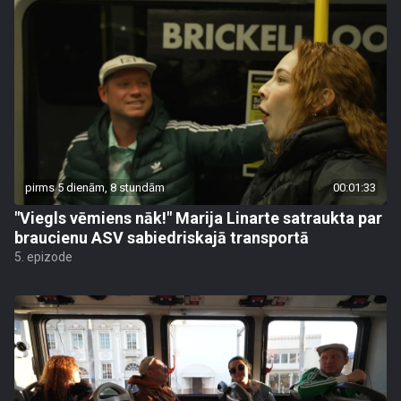
pirms 5 dienām, 8 stundām
00:01:33
"Viegls vēmiens nāk!" Marija Linarte satraukta par
braucienu ASV sabiedriskajā transportā
5. epizode