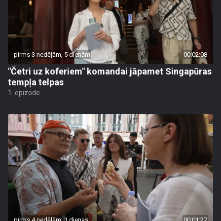
pirms 3 nedēļām, 5 dienām
00:02:08
"Četri uz koferiem" komandai jāpamet Singapūras
tempļa telpas
1. epizode
pirms 4 nedēļām, 1 dienas
00:01:27