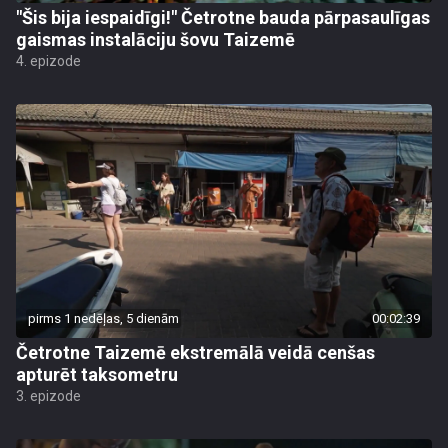
"Šis bija iespaidīgi!" Četrotne bauda pārpasaulīgas
gaismas instalāciju šovu Taizemē
4. epizode
pirms 1 nedēļas, 5 dienām
00:02:39
Četrotne Taizemē ekstremālā veidā cenšas
apturēt taksometru
3. epizode