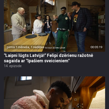
pirms 1 mēneša, 1 nedēļas
00:05:19
"Laipni lūgts Latvijā!" Felipi dzērienu ražotnē
sagaida ar "īpašiem sveicieniem"
14. epizode