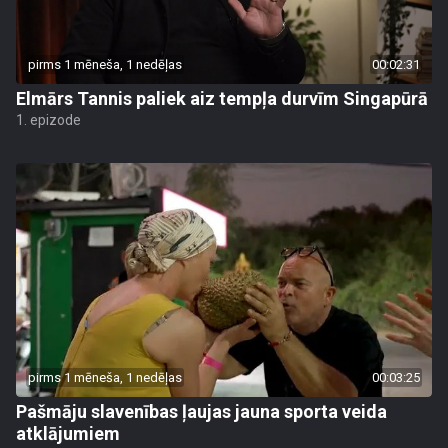
pirms 1 mēneša, 1 nedēļas
00:02:31
Elmārs Tannis paliek aiz tempļa durvīm Singapūrā
1. epizode
pirms 1 mēneša, 1 nedēļas
00:03:25
Pašmāju slavenības ļaujas jauna sporta veida
atklājumiem