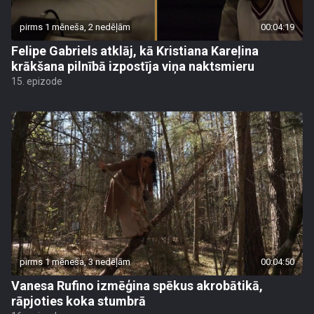
pirms 1 mēneša, 2 nedēļām
00:04:19
Felipe Gabriels atklāj, kā Kristiana Kareļina
krākšana pilnībā izpostīja viņa naktsmieru
15. epizode
pirms 1 mēneša, 3 nedēļām
00:04:50
Vanesa Rufino izmēģina spēkus akrobātikā,
rāpjoties koka stumbrā