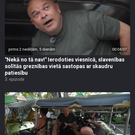
pirms 2 nedēļām, 5 dienām
00:04:07
"Nekā no tā nav!" Ierodoties viesnīcā, slavenības
solītās greznības vietā sastopas ar skaudru
patiesību
3. epizode