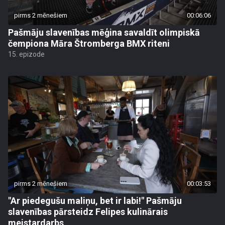
pirms 2 mēnešiem
00:06:06
Pašmāju slavenības mēģina savaldīt olimpiskā
čempiona Māra Štromberga BMX riteni
15. epizode
pirms 2 mēnešiem
00:03:53
"Ar piedegušu maliņu, bet ir labi!" Pašmāju
slavenības pārsteidz Felipes kulinārais
meistardarbs