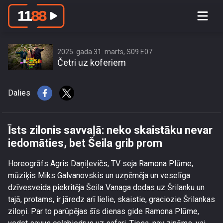
Īsts zilonis savvaļā: neko skaistāku
nevar iedomāties, bet Šeila grib prom
2025. gada 31. marts, S09 E07
Četri uz koferiem
Dalies
Īsts zilonis savvaļā: neko skaistāku nevar
iedomāties, bet Šeila grib prom
Horeogrāfs Agris Daņiļevičs, TV seja Ramona Plūme,
mūziķis Miks Galvanovskis un uzņēmēja un veselīga
dzīvesveida piekritēja Šeila Vanaga dodas uz Šrilanku un
tajā, protams, ir jāredz arī lielie, skaistie, graciozie Šrilankas
ziloņi. Par to parūpējas šīs dienas gide Ramona Plūme,