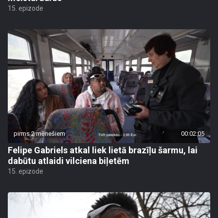
15. epizode
pirms 2 mēnešiem
00:02:05
Felipe Gabriels atkal liek lietā brazīļu šarmu, lai
dabūtu atlaidi vilciena biļetēm
15. epizode