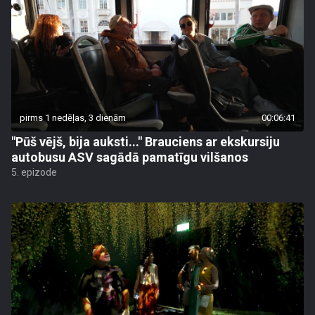
pirms 1 nedēļas, 3 dienām
00:06:41
"Pūš vējš, bija auksti..." Brauciens ar ekskursiju
autobusu ASV sagādā pamatīgu vilšanos
5. epizode