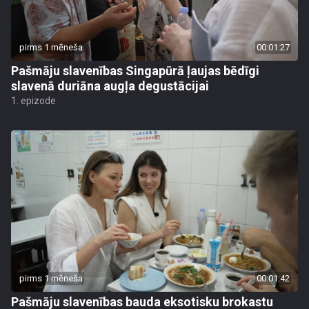
pirms 1 mēneša
00:01:27
Pašmāju slavenības Singapūrā ļaujas bēdīgi
slavenā duriāna augļa degustācijai
1. epizode
pirms 1 mēneša
00:01:42
Pašmāju slavenības bauda eksotisku brokastu