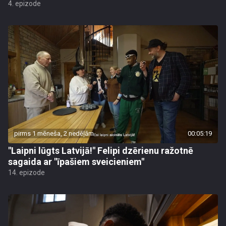
4. epizode
pirms 1 mēneša, 2 nedēļām
00:05:19
"Laipni lūgts Latvijā!" Felipi dzērienu ražotnē
sagaida ar "īpašiem sveicieniem"
14. epizode