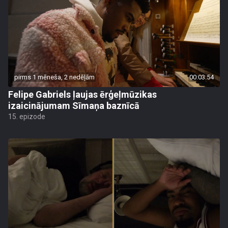
pirms 1 mēneša, 2 nedēļām
00:03:54
Felipe Gabriels ļaujas ērģeļmūzikas
izaicinājumam Sīmaņa baznīcā
15. epizode