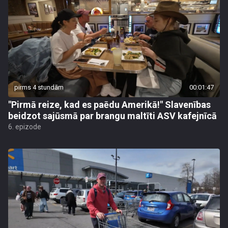
pirms 4 stundām
00:01:47
"Pirmā reize, kad es paēdu Amerikā!" Slavenības
beidzot sajūsmā par brangu maltīti ASV kafejnīcā
6. epizode