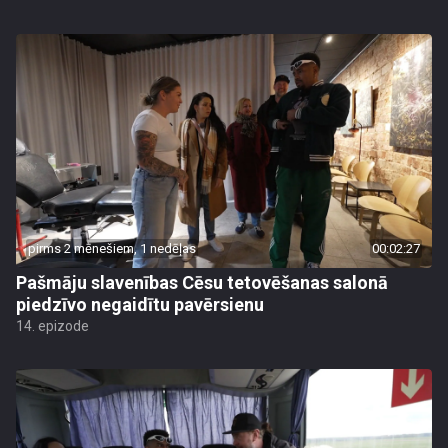
pirms 2 mēnešiem, 1 nedēļas
00:02:27
Pašmāju slavenības Cēsu tetovēšanas salonā
piedzīvo negaidītu pavērsienu
14. epizode