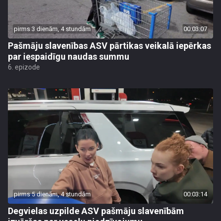
pirms 3 dienām, 4 stundām
00:03:07
Pašmāju slavenības ASV pārtikas veikalā iepērkas
par iespaidīgu naudas summu
6. epizode
pirms 5 dienām, 4 stundām
00:03:14
Degvielas uzpilde ASV pašmāju slavenībām