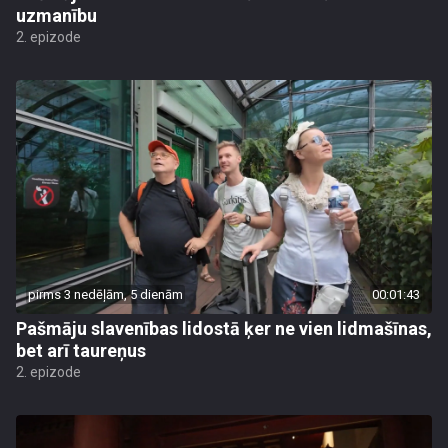
uzmanību
2. epizode
pirms 3 nedēļām, 5 dienām
00:01:43
Pašmāju slavenības lidostā ķer ne vien lidmašīnas,
bet arī taureņus
2. epizode