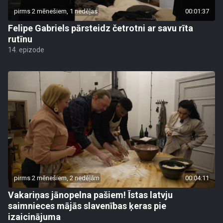
pirms 2 mēnešiem, 1 nedēļas
00:01:37
Felipe Gabriels pārsteidz četrotni ar savu rīta
rutīnu
14. epizode
pirms 2 mēnešiem, 2 nedēļām
00:04:11
Vakariņas jānopelna pašiem! Īstas latvju
saimnieces mājās slavenības ķeras pie
izaicinājuma