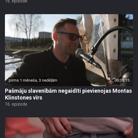
16. epizode
pirms 1 mēneša, 3 nedēļām
00:05:15
Pašmāju slavenībām negaidīti pievienojas Montas
Klinstones vīrs
16. epizode