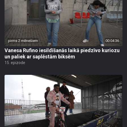
pirms 2 mēnešiem
00:04:36
Vanesa Rufino iesildīšanās laikā piedzīvo kuriozu
un paliek ar saplēstām biksēm
15. epizode