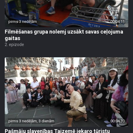
pirms 3 nedēļām
00:04:11
Filmēšanas grupa nolemj uzsākt savas ceļojuma
gaitas
2. epizode
pirms 3 nedēļām, 3 dienām
00:04:30
Pašmāju slavenības Taizemē iekaro tūristu