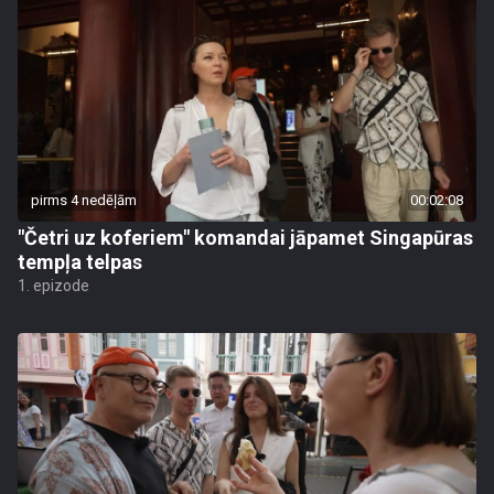
pirms 4 nedēļām
00:02:08
"Četri uz koferiem" komandai jāpamet Singapūras
tempļa telpas
1. epizode