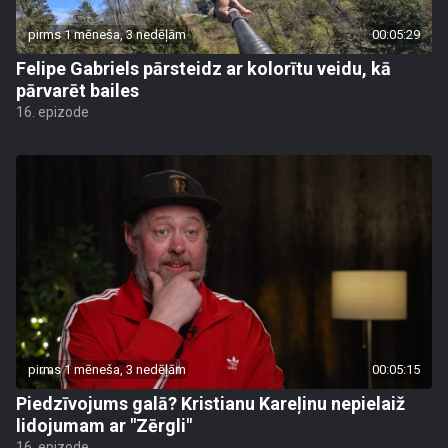
pirms 1 mēneša, 3 nedēļām
00:05:29
Felipe Gabriels pārsteidz ar kolorītu veidu, kā
pārvarēt bailes
16. epizode
pirms 1 mēneša, 3 nedēļām
00:05:15
Piedzīvojums galā? Kristianu Kareļinu nepielaiž
lidojumam ar "Zērgli"
16. epizode