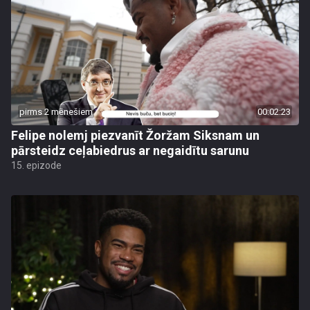
pirms 2 mēnešiem
00:02:23
Felipe nolemj piezvanīt Žoržam Siksnam un
pārsteidz ceļabiedrus ar negaidītu sarunu
15. epizode