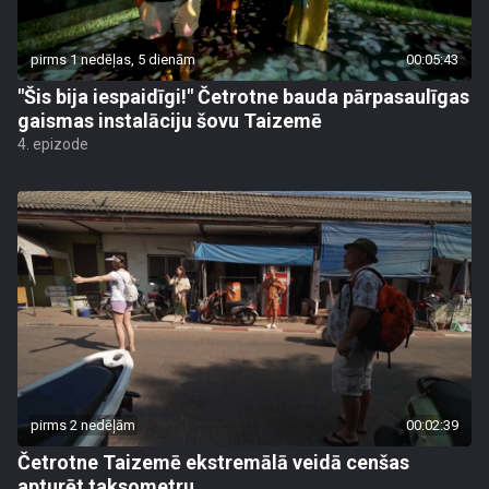
pirms 1 nedēļas, 5 dienām
00:05:43
"Šis bija iespaidīgi!" Četrotne bauda pārpasaulīgas
gaismas instalāciju šovu Taizemē
4. epizode
pirms 2 nedēļām
00:02:39
Četrotne Taizemē ekstremālā veidā cenšas
apturēt taksometru