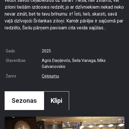
vedot savus ceļabiedrus uz safari. Tiesa, nav zināms, vai
ziloni tiešām izdosies redzēt, jo ar dzīvniekiem nekad neko
nevar zināt, bet te tavu brīnumu: ir! Īsti, lieli, skaisti, savā
vaļā dzīvojoši Šrilankas ziloņi. Kamēr pārējie ir sajūsmā par
redzēto, Šeilu pārņem pavisam cita veida sajūtas...
Gads
2025
Slavenības
Agris Daņiļevičs, Šeila Vanaga, Miks
Galvanovskis
Žanrs
Ceļojumu
Sezonas
Klipi