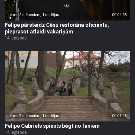
pirms 2 mēnešiem, 1 nedēļas
00:04:58
Felipe pārsteidz Cēsu restorāna oficiantu,
pieprasot atlaidi vakariņām
14. epizode
pirms 2 mēnešiem, 1 nedēļas
00:01:48
Felipe Gabriels spiests bēgt no faniem
14. epizode