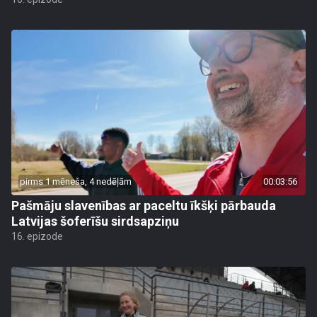
pirms 1 mēneša, 4 nedēļām
00:03:56
Pašmāju slavenības ar paceltu īkšķi pārbauda
Latvijas šoferīšu sirdsapziņu
16. epizode