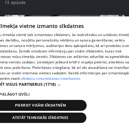
13. epizode
 tīmekļa vietne izmanto sīkdatnes
 tīmekļa vietnē tiek izmantotas sīkdatnes, lai nodrošinātu un uzlabotu tīmek
nes darbību., nosūtītu personalizētu reklāmu un satura ģenerēšanai, veiktu
āmas un satura mērījumus, auditorijas datu apkopošanu, kā arī produktu izst
zlabošanu. Zemāk sniedzam informāciju par visām sīkdatnēm, kuras tiek
ntotas mūsu tīmekļa vietnēs. Sīkdatnes var atšķirties atkarībā no apmeklētā
rneta vietnes sadaļas. Lietotājam jebkurā brīdī ir iespēja piekrist, atteikties va
īt savu piekrišanu. Piekrišanas sniegšana, kā arī tās atsaukšana vai mainīša
ecas uz visām interneta vietnes sadaļām. Vairāk informācijas par izmantotaj
pirms 2 mēnešiem, 2 nedēļām
00:03:09
atnēm skatīt
sīkdatņu izmantošanas noteikumos.
ĪT VISUS PARTNERUS
(1718) →
"Kaku templis!" Pašmāju slavenības iepazīst
unikālu mazmājiņu
PIELĀGOT IZVĒLI
13. epizode
PIEKRIST VISĀM SĪKDATNĒM
ATSTĀT TEHNISKĀS SĪKDATNES