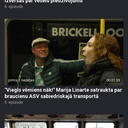
izvēršas par veselu piedzīvojumu
6. epizode
pirms 1 nedēļas
00:01:33
"Viegls vēmiens nāk!" Marija Linarte satraukta par
braucienu ASV sabiedriskajā transportā
5. epizode