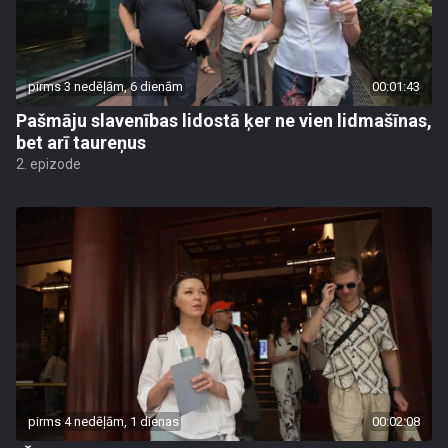
pirms 3 nedēļām, 6 dienām
00:01:43
Pašmāju slavenības lidostā ķer ne vien lidmašīnas,
bet arī taureņus
2. epizode
pirms 4 nedēļām, 1 dienas
00:02:08