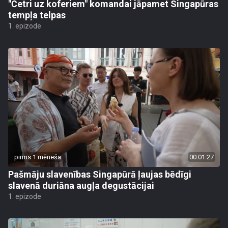
"Četri uz koferiem" komandai jāpamet Singapūras
tempļa telpas
1. epizode
pirms 1 mēneša
00:01:27
Pašmāju slavenības Singapūrā ļaujas bēdīgi
slavenā duriāna augļa degustācijai
1. epizode