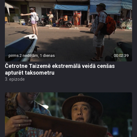
pirms 2 nedēļām, 1 dienas
00:02:39
Četrotne Taizemē ekstremālā veidā cenšas
apturēt taksometru
3. epizode