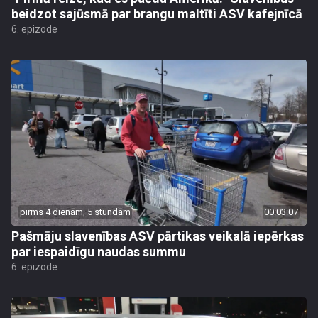
beidzot sajūsmā par brangu maltīti ASV kafejnīcā
6. epizode
pirms 4 dienām, 5 stundām
00:03:07
Pašmāju slavenības ASV pārtikas veikalā iepērkas
par iespaidīgu naudas summu
6. epizode