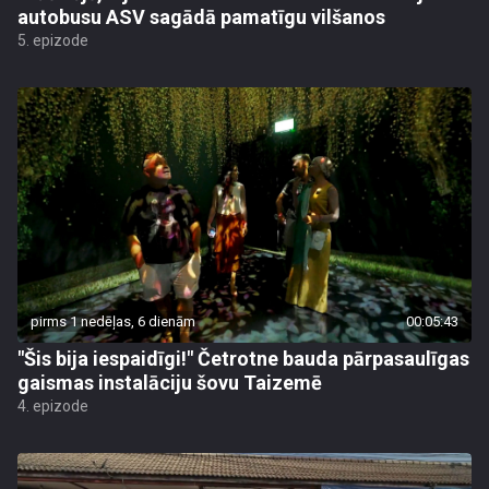
autobusu ASV sagādā pamatīgu vilšanos
5. epizode
pirms 1 nedēļas, 6 dienām
00:05:43
"Šis bija iespaidīgi!" Četrotne bauda pārpasaulīgas
gaismas instalāciju šovu Taizemē
4. epizode