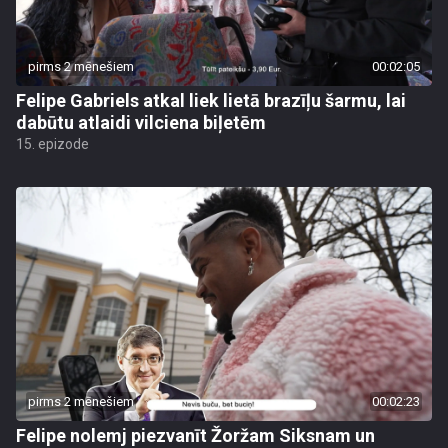
pirms 2 mēnešiem
00:02:05
Felipe Gabriels atkal liek lietā brazīļu šarmu, lai
dabūtu atlaidi vilciena biļetēm
15. epizode
pirms 2 mēnešiem
00:02:23
Felipe nolemj piezvanīt Žoržam Siksnam un