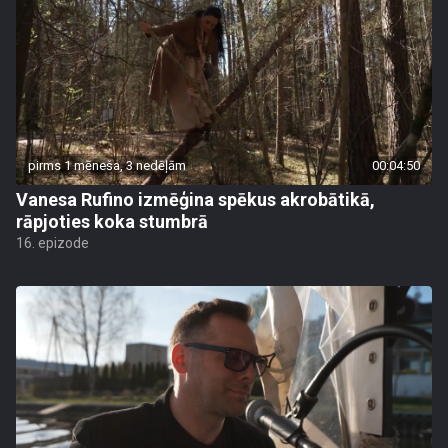
pirms 1 mēneša, 3 nedēļām
00:04:50
Vanesa Rufino izmēģina spēkus akrobātikā,
rāpjoties koka stumbrā
16. epizode