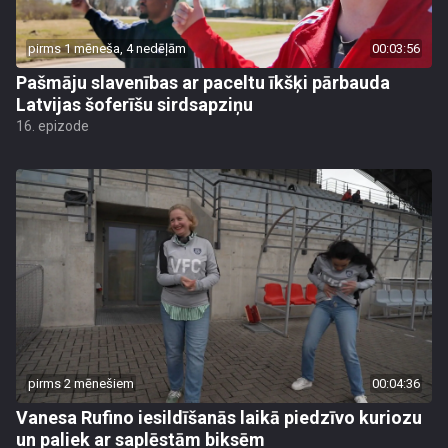
pirms 1 mēneša, 4 nedēļām
00:03:56
Pašmāju slavenības ar paceltu īkšķi pārbauda
Latvijas šoferīšu sirdsapziņu
16. epizode
pirms 2 mēnešiem
00:04:36
Vanesa Rufino iesildīšanās laikā piedzīvo kuriozu
un paliek ar saplēstām biksēm