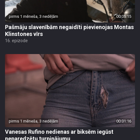
pirms 1 mēneša, 3 nedēļām
00:05:15
Pašmāju slavenībām negaidīti pievienojas Montas
Klinstones vīrs
16. epizode
pirms 1 mēneša, 3 nedēļām
00:01:16
Vanesas Rufino nedienas ar biksēm iegūst
neparedzētu turpinājumu