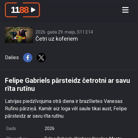
Felipe Gabriels pārsteidz četrotni ar
savu rīta rutīnu
2026. gada 29. maijs, S11 E14
Četri uz koferiem
Dalies
Felipe Gabriels pārsteidz četrotni ar savu
rīta rutīnu
Latvijas piedzīvojuma otrā diena ir brazīlietes Vanesas
Rufino pārziņā. Kamēr aiz loga vēl saule tikai aust, Felipe
pārsteidz ar savu rīta rutīnu.
Gads
2026