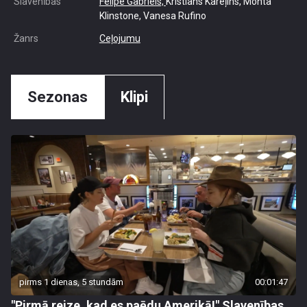
Slavenības
Felipe Gabriels,
Kristians Kareļins, Monta
Klinstone, Vanesa Rufino
Žanrs
Ceļojumu
Sezonas
Klipi
pirms 1 dienas, 5 stundām
00:01:47
"Pirmā reize, kad es paēdu Amerikā!" Slavenības