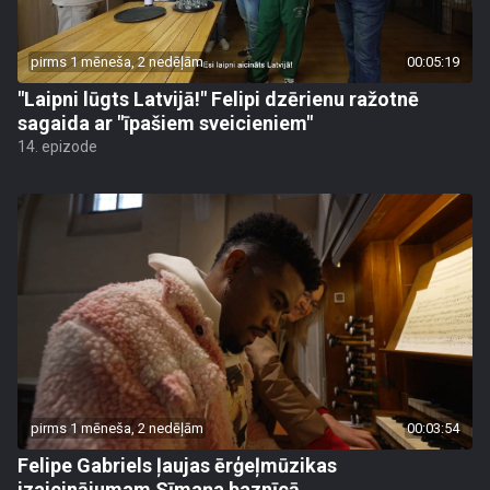
pirms 1 mēneša, 2 nedēļām
00:05:19
"Laipni lūgts Latvijā!" Felipi dzērienu ražotnē
sagaida ar "īpašiem sveicieniem"
14. epizode
pirms 1 mēneša, 2 nedēļām
00:03:54
Felipe Gabriels ļaujas ērģeļmūzikas
izaicinājumam Sīmaņa baznīcā