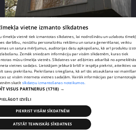
pirms 2 mēnešiem, 2 nedēļām
00:03:09
 tīmekļa vietne izmanto sīkdatnes
"Kaku templis!" Pašmāju slavenības iepazīst
unikālu mazmājiņu
 tīmekļa vietnē tiek izmantotas sīkdatnes, lai nodrošinātu un uzlabotu tīmek
13. epizode
nes darbību., nosūtītu personalizētu reklāmu un satura ģenerēšanai, veiktu
āmas un satura mērījumus, auditorijas datu apkopošanu, kā arī produktu izst
zlabošanu. Zemāk sniedzam informāciju par visām sīkdatnēm, kuras tiek
ntotas mūsu tīmekļa vietnēs. Sīkdatnes var atšķirties atkarībā no apmeklētā
rneta vietnes sadaļas. Lietotājam jebkurā brīdī ir iespēja piekrist, atteikties va
īt savu piekrišanu. Piekrišanas sniegšana, kā arī tās atsaukšana vai mainīša
ecas uz visām interneta vietnes sadaļām. Vairāk informācijas par izmantotaj
atnēm skatīt
sīkdatņu izmantošanas noteikumos.
ĪT VISUS PARTNERUS
(1718) →
PIELĀGOT IZVĒLI
PIEKRIST VISĀM SĪKDATNĒM
pirms 2 mēnešiem, 2 nedēļām
00:04:41
ATSTĀT TEHNISKĀS SĪKDATNES
Pašmāju slavenības ļaujas sānslīdēm ar unikālu