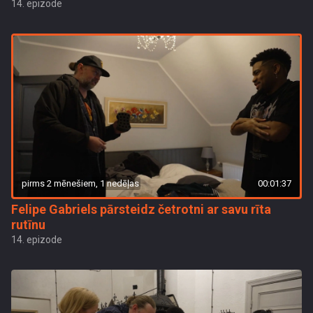
14. epizode
pirms 2 mēnešiem, 1 nedēļas
00:01:37
Felipe Gabriels pārsteidz četrotni ar savu rīta
rutīnu
14. epizode