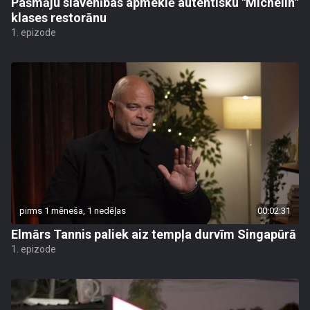
Pašmāju slavenības apmeklē autentisku "Michelin"
klases restorānu
1. epizode
pirms 1 mēneša, 1 nedēļas
00:02:31
Elmārs Tannis paliek aiz tempļa durvīm Singapūrā
1. epizode