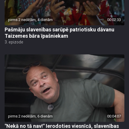
pirms 2 nedēļām, 4 dienām
00:02:33
Pašmāju slavenības sarūpē patriotisku dāvanu
Taizemes bāra īpašniekam
3. epizode
pirms 2 nedēļām, 6 dienām
00:04:07
"Nekā no tā nav!" Ierodoties viesnīcā, slavenības