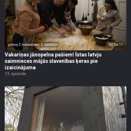
pirms 2 mēnešiem, 2 nedēļām
00:04:11
Vakariņas jānopelna pašiem! Īstas latvju
saimnieces mājās slavenības ķeras pie
izaicinājuma
13. epizode