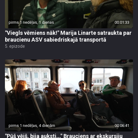
pirms 1 nedēļas, 1 dienas
00:01:33
"Viegls vēmiens nāk!" Marija Linarte satraukta par
braucienu ASV sabiedriskajā transportā
5. epizode
pirms 1 nedēļas, 4 dienām
00:06:41
"Pūš vējš, bija auksti..." Brauciens ar ekskursiju