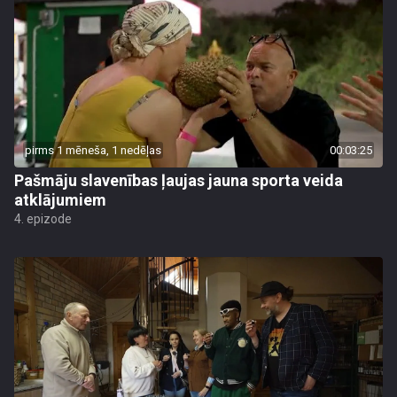
pirms 1 mēneša, 1 nedēļas
00:03:25
Pašmāju slavenības ļaujas jauna sporta veida
atklājumiem
4. epizode