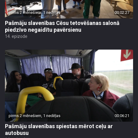
pirms 2 mēnešiem, 1 nedēļas
00:02:27
Pašmāju slavenības Cēsu tetovēšanas salonā
piedzīvo negaidītu pavērsienu
14. epizode
pirms 2 mēnešiem, 1 nedēļas
00:06:21
Pašmāju slavenības spiestas mērot ceļu ar
autobusu