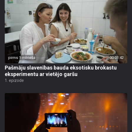
pirms 1 mēneša
00:01:42
Pašmāju slavenības bauda eksotisku brokastu
eksperimentu ar vietējo garšu
1. epizode