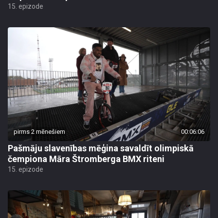
15. epizode
pirms 2 mēnešiem
00:06:06
Pašmāju slavenības mēģina savaldīt olimpiskā
čempiona Māra Štromberga BMX riteni
15. epizode