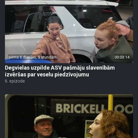
pirms 6 dienām, 5 stundām
00:03:14
Degvielas uzpilde ASV pašmāju slavenībām
izvēršas par veselu piedzīvojumu
6. epizode