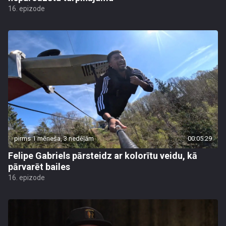
16. epizode
pirms 1 mēneša, 3 nedēļām
00:05:29
Felipe Gabriels pārsteidz ar kolorītu veidu, kā
pārvarēt bailes
16. epizode