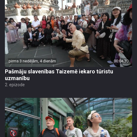
pirms 3 nedēļām, 4 dienām
00:04:30
Pašmāju slavenības Taizemē iekaro tūristu
uzmanību
2. epizode