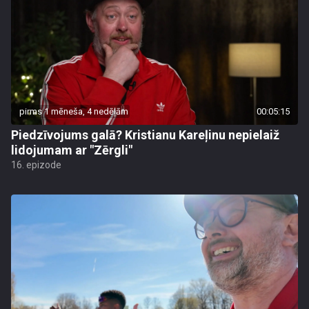
pirms 1 mēneša, 4 nedēļām
00:05:15
Piedzīvojums galā? Kristianu Kareļinu nepielaiž
lidojumam ar "Zērgli"
16. epizode