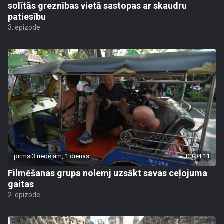
solītās greznības vietā sastopas ar skaudru
patiesību
3. epizode
pirms 3 nedēļām, 1 dienas
00:04:11
Filmēšanas grupa nolemj uzsākt savas ceļojuma
gaitas
2. epizode