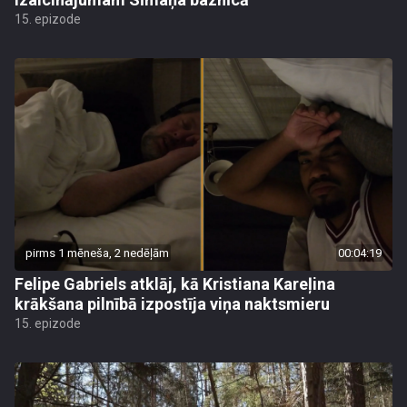
15. epizode
pirms 1 mēneša, 2 nedēļām
00:04:19
Felipe Gabriels atklāj, kā Kristiana Kareļina
krākšana pilnībā izpostīja viņa naktsmieru
15. epizode