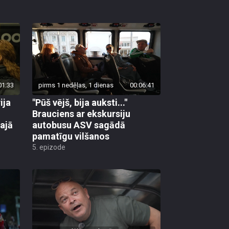
01:33
pirms 1 nedēļas, 1 dienas
00:06:41
ija
"Pūš vējš, bija auksti..."
Brauciens ar ekskursiju
ajā
autobusu ASV sagādā
pamatīgu vilšanos
5. epizode