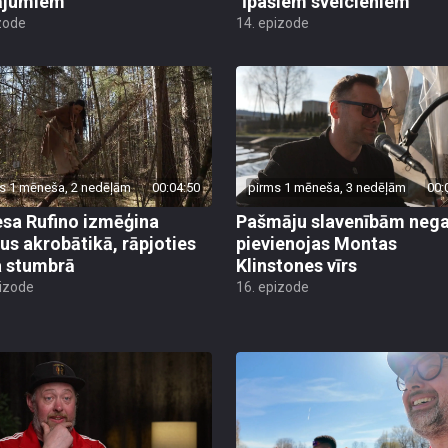
ājumiem
"īpašiem sveicieniem"
zode
14. epizode
s 1 mēneša, 2 nedēļām
00:04:50
pirms 1 mēneša, 3 nedēļām
00:
sa Rufino izmēģina
Pašmāju slavenībām negai
us akrobātikā, rāpjoties
pievienojas Montas
 stumbrā
Klinstones vīrs
pizode
16. epizode