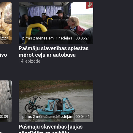
02:27
pirms 2 mēnešiem, 1 nedēļas
00:06:21
Pašmāju slavenības spiestas
īvo
mērot ceļu ar autobusu
14. epizode
03:09
pirms 2 mēnešiem, 2 nedēļām
00:04:41
Pašmāju slavenības ļaujas