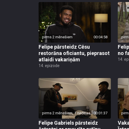
pirms 2 mēnešiem
00:04:58
pirm
Felipe pārsteidz Cēsu
Feli
restorāna oficiantu, pieprasot
no f
atlaidi vakariņām
14. e
14. epizode
pirms 2 mēnešiem, 1 nedēļas
00:01:37
pirm
Felipe Gabriels pārsteidz
Vaka