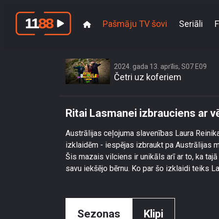
Pašmāju TV šovi
Seriāli
F
Ritai La
2024. gada 13. aprīlis, S07 E09
Četri uz koferiem
Ritai Lasmanei izbrauciens ar v
Austrālijas ceļojuma slavenības Laura Reinik
izklaidēm - iespējas izbraukt pa Austrālijas 
Šis mazais vilciens ir unikāls arī ar to, ka ta
savu iekšējo bērnu. Ko par šo izklaidi teiks L
Sezonas
Klipi