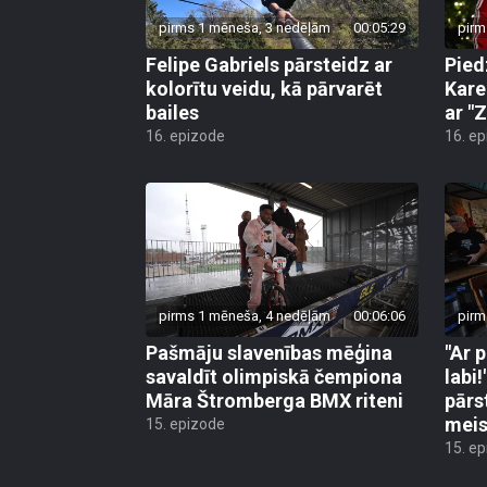
pirms 1 mēneša, 3 nedēļām
00:05:29
pirm
Felipe Gabriels pārsteidz ar
Pied
kolorītu veidu, kā pārvarēt
Kare
bailes
ar "Z
16. epizode
16. e
pirms 1 mēneša, 4 nedēļām
00:06:06
pirm
Pašmāju slavenības mēģina
"Ar 
savaldīt olimpiskā čempiona
labi
Māra Štromberga BMX riteni
pārs
meis
15. epizode
15. e