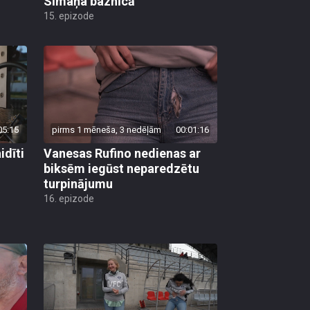
Sīmaņa baznīcā
15. epizode
05:15
pirms 1 mēneša, 3 nedēļām
00:01:16
dīti
Vanesas Rufino nedienas ar
biksēm iegūst neparedzētu
turpinājumu
16. epizode