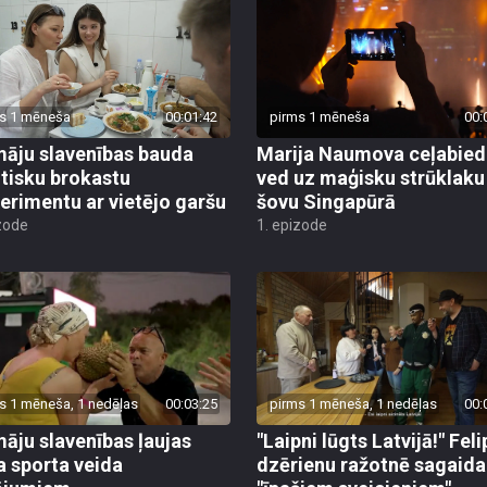
s 1 mēneša
00:01:42
pirms 1 mēneša
00:
āju slavenības bauda
Marija Naumova ceļabied
tisku brokastu
ved uz maģisku strūklaku
erimentu ar vietējo garšu
šovu Singapūrā
zode
1. epizode
s 1 mēneša, 1 nedēļas
00:03:25
pirms 1 mēneša, 1 nedēļas
00:
āju slavenības ļaujas
"Laipni lūgts Latvijā!" Feli
a sporta veida
dzērienu ražotnē sagaida