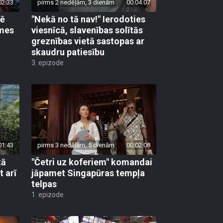
02:33
pirms 2 nedēļām, 3 dienām
00:04:07
pē
"Nekā no tā nav!" Ierodoties
emes
viesnīcā, slavenības solītās
greznības vietā sastopas ar
skaudru patiesību
3. epizode
01:43
pirms 3 nedēļām, 5 dienām
00:02:08
tā
"Četri uz koferiem" komandai
t arī
jāpamet Singapūras tempļa
telpas
1. epizode