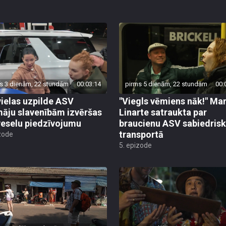
s 3 dienām, 22 stundām
00:03:14
pirms 5 dienām, 22 stundām
00:
ielas uzpilde ASV
"Viegls vēmiens nāk!" Mar
āju slavenībām izvēršas
Linarte satraukta par
veselu piedzīvojumu
braucienu ASV sabiedrisk
transportā
zode
5. epizode