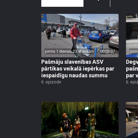
pirms 1 dienas, 22 stundām
00:03:07
pirm
Pašmāju slavenības ASV
Degv
pārtikas veikalā iepērkas par
pašm
iespaidīgu naudas summu
par 
6. epizode
6. epi