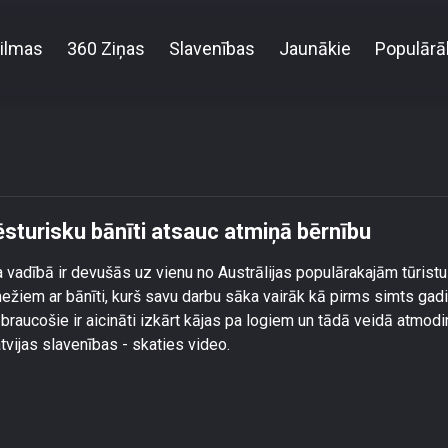
ilmas
360 Ziņas
Slavenības
Jaunākie
Populārā
smanei izbrauciens ar vēsturisku bānīti atsauc atmiņ
ēsturisku bānīti atsauc atmiņā bērnību
a vadībā ir devušās uz vienu no Austrālijas populārakajām tūristu
mežiem ar bānīti, kurš savu darbu sāka vairāk kā pirms simts gad
jā braucošie ir aicināti izkārt kājas pa logiem un tādā veidā atmodi
atvijas slavenības - skaties video.