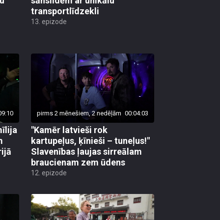
lu
sānslīdēm ar unikālu
transportlīdzekli
13. epizode
09:10
pirms 2 mēnešiem, 2 nedēļām
00:04:03
īlija
"Kamēr latvieši rok
m
kartupeļus, ķīnieši – tuneļus!"
ijā
Slavenības ļaujas sirreālam
braucienam zem ūdens
12. epizode