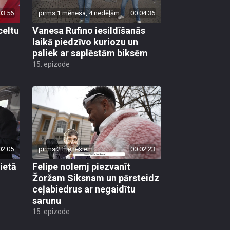
03:56
pirms 1 mēneša, 4 nedēļām
00:04:36
celtu
Vanesa Rufino iesildīšanās
laikā piedzīvo kuriozu un
paliek ar saplēstām biksēm
15. epizode
02:05
pirms 2 mēnešiem
00:02:23
lietā
Felipe nolemj piezvanīt
Žoržam Siksnam un pārsteidz
ceļabiedrus ar negaidītu
sarunu
15. epizode