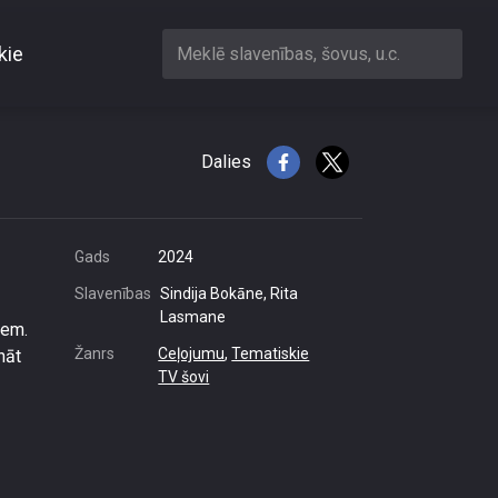
kie
Meklē slavenības, šovus, u.c.
ā bērnību
Dalies
Gads
2024
Slavenības
Sindija Bokāne, Rita
Lasmane
iem.
Žanrs
Ceļojumu
,
Tematiskie
nāt
TV šovi