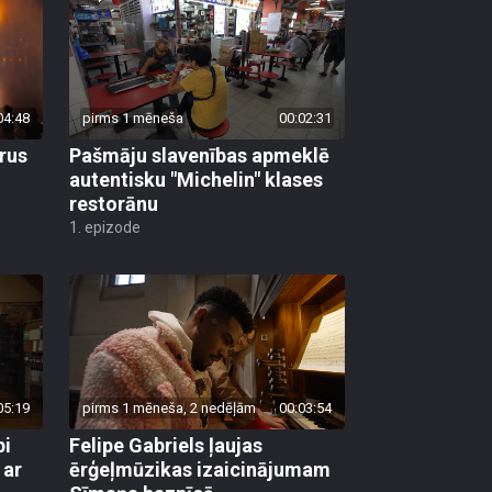
04:48
pirms 1 mēneša
00:02:31
rus
Pašmāju slavenības apmeklē
autentisku "Michelin" klases
restorānu
1. epizode
05:19
pirms 1 mēneša, 2 nedēļām
00:03:54
pi
Felipe Gabriels ļaujas
 ar
ērģeļmūzikas izaicinājumam