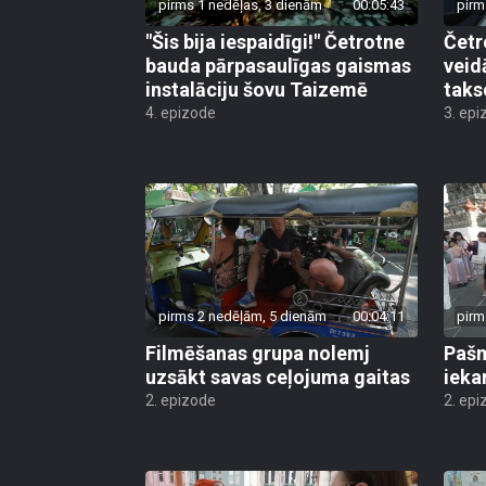
pirms 1 nedēļas, 3 dienām
00:05:43
pirm
"Šis bija iespaidīgi!" Četrotne
Četr
bauda pārpasaulīgas gaismas
veid
instalāciju šovu Taizemē
taks
4. epizode
3. epi
pirms 2 nedēļām, 5 dienām
00:04:11
pirm
Filmēšanas grupa nolemj
Pašm
uzsākt savas ceļojuma gaitas
ieka
2. epizode
2. epi