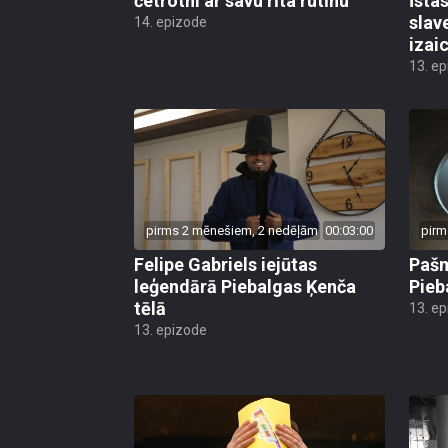
četrotni ar savu rīta rutīnu
Īsta
slav
14. epizode
izai
13. e
pirms 2 mēnešiem, 2 nedēļām
00:03:00
pirm
Felipe Gabriels iejūtas
Pašm
leģendārā Piebalgas Ķenča
Pieb
tēlā
13. e
13. epizode