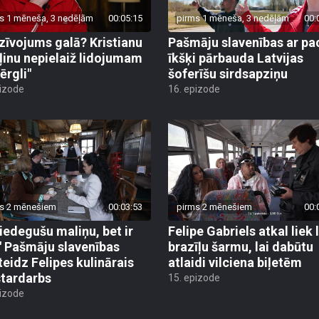
s 1 mēneša, 3 nedēļām
00:05:15
pirms 1 mēneša, 3 nedēļām
00:
zīvojums galā? Kristianu
Pašmāju slavenības ar pa
ļinu nepielaiž lidojumam
īkšķi pārbauda Latvijas
ērgli"
šoferīšu sirdsapziņu
pizode
16. epizode
s 2 mēnešiem
00:03:53
pirms 2 mēnešiem
00:
piedegušu maliņu, bet ir
Felipe Gabriels atkal liek 
!" Pašmāju slavenības
brazīļu šarmu, lai dabūtu
teidz Felipes kulinārais
atlaidi vilciena biļetēm
tardarbs
15. epizode
pizode