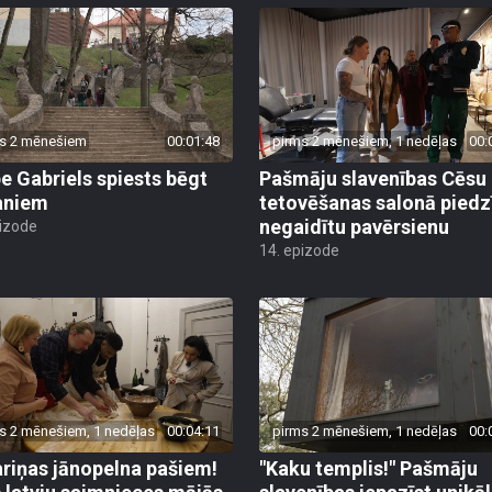
s 2 mēnešiem
00:01:48
pirms 2 mēnešiem, 1 nedēļas
00:
pe Gabriels spiests bēgt
Pašmāju slavenības Cēsu
aniem
tetovēšanas salonā piedz
negaidītu pavērsienu
pizode
14. epizode
s 2 mēnešiem, 1 nedēļas
00:04:11
pirms 2 mēnešiem, 1 nedēļas
00:
riņas jānopelna pašiem!
"Kaku templis!" Pašmāju