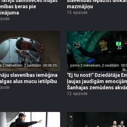
s latvju saimnieces mājās
slavenības iepazīst unikā
enības ķeras pie
mazmājiņu
cinājuma
13. epizode
pizode
s 2 mēnešiem, 2 nedēļām
00:06:35
pirms 2 mēnešiem, 2 nedēļām
00:
āju slavenības iemēģina
"Ej tu nost!" Dziedātāja Em
algas alus mucu ietilpību
ļaujas jaudīgām emocijā
Šanhajas zemūdens akvār
pizode
12. epizode