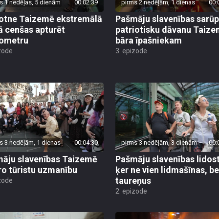
s 1 nedēļas, 5 dienām
00:02:39
pirms 2 nedēļām, 1 dienas
00:
otne Taizemē ekstremālā
Pašmāju slavenības sarū
ā cenšas apturēt
patriotisku dāvanu Taiz
ometru
bāra īpašniekam
zode
3. epizode
s 3 nedēļām, 1 dienas
00:04:30
pirms 3 nedēļām, 3 dienām
00:
āju slavenības Taizemē
Pašmāju slavenības lidos
ro tūristu uzmanību
ķer ne vien lidmašīnas, be
taureņus
zode
2. epizode