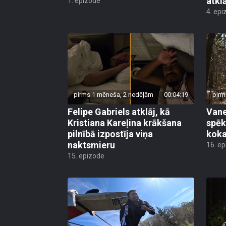
atkl
1. epizode
4. epi
pirms 1 mēneša, 2 nedēļām
00:04:19
pirm
Felipe Gabriels atklāj, kā
Vane
Kristiana Kareļina krākšana
spēk
pilnībā izpostīja viņa
koka
naktsmieru
16. e
15. epizode