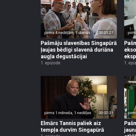
pirms 4 nedēļām, 1 dienas
00:01:27
pirm
Pašmāju slavenības Singapūrā
Pašm
ļaujas bēdīgi slavenā duriāna
ekso
augļa degustācijai
eksp
1. epizode
1. epi
pirms 1 mēneša, 1 nedēļas
00:02:31
pirm
Elmārs Tannis paliek aiz
Pašm
tempļa durvīm Singapūrā
jaun